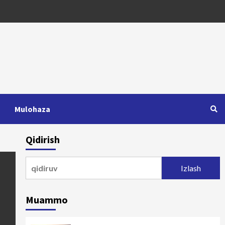
Mulohaza
Qidirish
Qidirshish:
Muammo