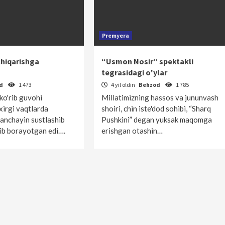
Premyera
chiqarishga
“Usmon Nosir” spektakli
tegrasidagi o'ylar
od
1 473
4 yil oldin
Behzod
1 785
ko'rib guvohi
Millatimizning hassos va jununvash
xirgi vaqtlarda
shoiri, chin iste'dod sohibi, “Sharq
 anchayin sustlashib
Pushkini” degan yuksak maqomga
tib borayotgan edi….
erishgan otashin…