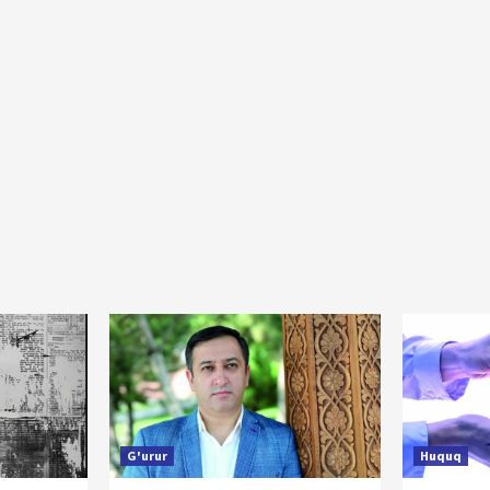
G'urur
Huquq