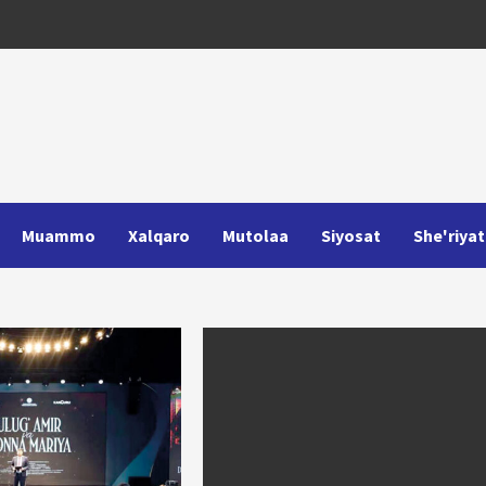
Muammo
Xalqaro
Mutolaa
Siyosat
She'riyat