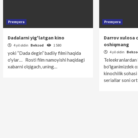
Premyera
Premyera
Dadalarni yig'latgan kino
Darrov xulosa 
oshiqmang
4 yil oldin
Behzod
1 580
4 yil oldin
Behz
yoki “Dada degin” badiiy filmi haqida
o'ylar… Rosti film namoyishi haqidagi
Teleekranlardan 
xabarni o'qigach, uning…
bo'lganimizdek o
kinochilik sohasi
seriallar soni or