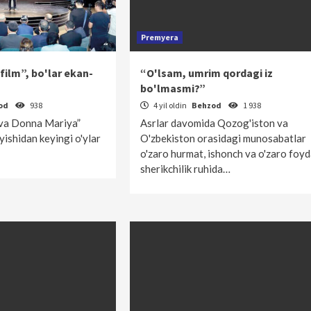
Premyera
film”, bo'lar ekan-
“O'lsam, umrim qordagi iz
bo'lmasmi?”
od
938
4 yil oldin
Behzod
1 938
 va Donna Mariya”
Asrlar davomida Qozog'iston va
oyishidan keyingi o'ylar
O'zbekiston orasidagi munosabatlar
o'zaro hurmat, ishonch va o'zaro foyd
sherikchilik ruhida…