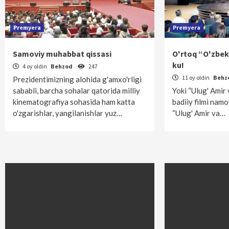
Premyera
Premyera
Samoviy muhabbat qissasi
O'rtoq “O'zbek
ku!
4 oy oldin
Behzod
247
11 oy oldin
Behz
Prezidentimizning alohida g'amxo'rligi
sababli, barcha sohalar qatorida milliy
Yoki “Ulug' Amir
kinematografiya sohasida ham katta
badiiy filmi nam
o'zgarishlar, yangilanishlar yuz…
“Ulug' Amir va…