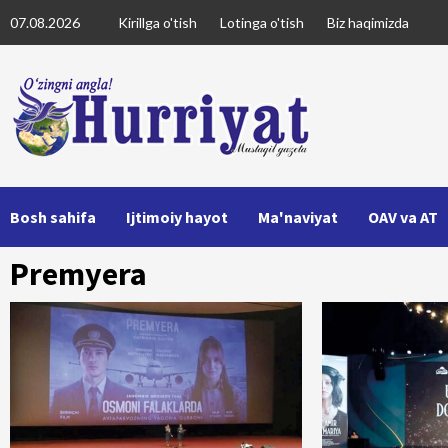
Skip
07.08.2026
Kirillga o'tish
Lotinga o'tish
Biz haqimizda
to
content
Bosh sahifa
Ijtimoiy hayot
Ma'naviyat
OAV va AT
Premyera