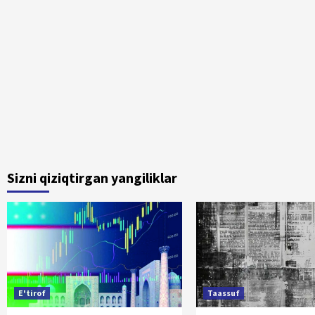
Sizni qiziqtirgan yangiliklar
E'tirof
Taassuf