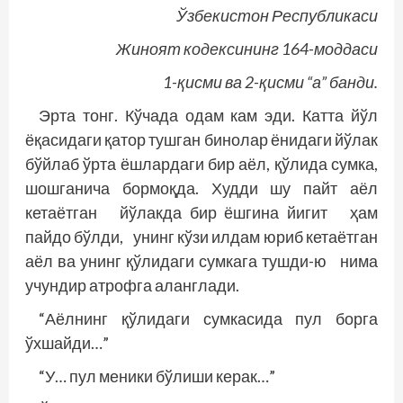
Ўзбекистон Республикаси
Жиноят кодексининг 164-моддаси
1-қисми ва 2-қисми “а” банди.
Эрта тонг. Кўчада одам кам эди. Катта йўл
ёқасидаги қатор тушган бинолар ёнидаги йўлак
бўйлаб ўрта ёшлардаги бир аёл, қўлида сумка,
шошганича бормоқда. Худди шу пайт аёл
кетаётган йўлакда бир ёшгина йигит ҳам
пайдо бўлди, унинг кўзи илдам юриб кетаётган
аёл ва унинг қўлидаги сумкага тушди-ю нима
учундир атрофга аланглади.
“Аёлнинг қўлидаги сумкасида пул борга
ўхшайди…”
“У… пул меники бўлиши керак…”