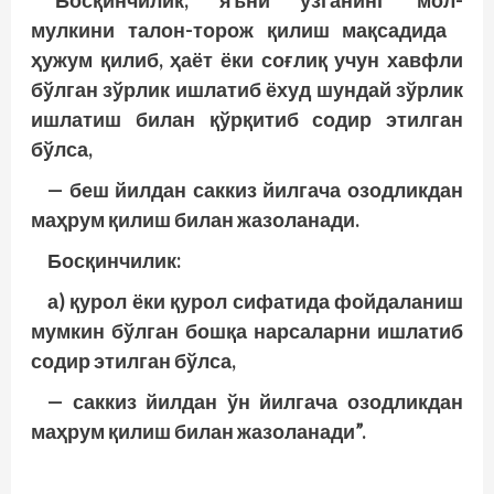
“Босқинчилик, яъни ўзганинг мол-
мулкини талон-торож қилиш мақсадида
ҳужум қилиб, ҳаёт ёки соғлиқ учун хавфли
бўлган зўрлик ишлатиб ёхуд шундай зўрлик
ишлатиш билан қўрқитиб содир этилган
бўлса,
— беш йилдан саккиз йилгача озодликдан
маҳрум қилиш билан жазоланади.
Босқинчилик:
а) қурол ёки қурол сифатида фойдаланиш
мумкин бўлган бошқа нарсаларни ишлатиб
содир этилган бўлса,
— саккиз йилдан ўн йилгача озодликдан
маҳрум қилиш билан жазоланади”.