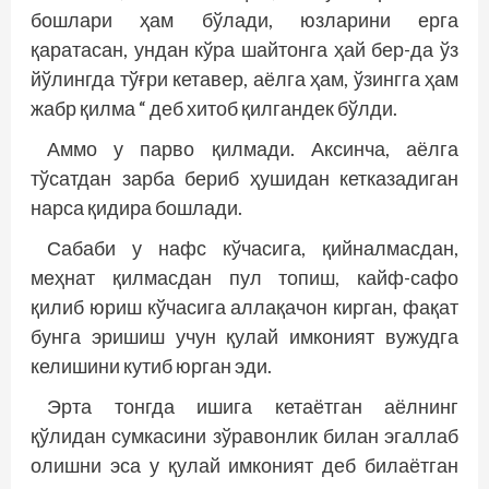
бошлари ҳам бўлади, юзларини ерга
қаратасан, ундан кўра шайтонга ҳай бер-да ўз
йўлингда тўғри кетавер, аёлга ҳам, ўзингга ҳам
жабр қилма “ деб хитоб қилгандек бўлди.
Аммо у парво қилмади. Аксинча, аёлга
тўсатдан зарба бериб ҳушидан кетказадиган
нарса қидира бош­лади.
Сабаби у нафс кўчасига, қийналмасдан,
меҳнат қилмасдан пул топиш, кайф-сафо
қилиб юриш кўчасига аллақачон кирган, фақат
бунга эришиш учун қулай имконият вужудга
келишини кутиб юрган эди.
Эрта тонгда ишига кетаётган аёлнинг
қўлидан сумкасини зўравонлик билан эгаллаб
олишни эса у қулай имконият деб билаётган