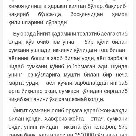
ҳимоя қилишга ҳаракат қилган бўлар, бақириб-
чақириб бўлса-да босқинчидан ҳимоя
қилишларини сўрарди.
Бу орада йигит қадамини тезлатиб аёлга етиб
олди, кўз очиб юмгунча бир қўли билан
сумкани ушлади, иккинчи қўлидаги тош билан
аёлнинг бошига зарб билан урди, аёл зарбага
чидаб сумкани қўйиб юбормаган эди, шунда
унинг юз-кўзларига мушти билан бир неча
марта урди, аёл кучли зарбалардан инграб
ерга йиқилар экан, сумкаси қўлидан сирғалиб
чиқиб кетганини ўзи ҳам сезмай қолди.
Йигит сумкани олиб орқага қараб жон-жаҳди
билан қочди. Хавфсиз жойга етгач, сумкани
очди, унинг ичидан иккита қўл телефон, бир
қанча банк карталари ва 350 000 сўм нақд пул