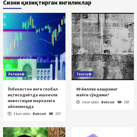
Сизни қизиқтирган янгиликлар
Эътироф
Таассуф
Ўзбекистон янги глобал
90 йиллик нашрнинг
иқтисодиётда ишончли
маёғи сўндими?
инвестиция марказига
3 kun oldin
Behzod
187
айланмоқда
3 kun oldin
Behzod
257