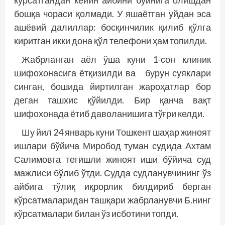
кўрсатгандан кейин айбини бўйнига олишдан
бошқа чораси қолмади. У яшаётган уйдан эса
ашёвий далиллар: босқинчилик қилиб қўлга
киритган икки дона қўл телефони ҳам топилди.
Жабрланган аёл ўша куни 1-сон клиник
шифохонасига ётқизилди ва бурун суяклари
синган, бошида йиртилган жароҳатлар бор
деган ташхис қўйилди. Бир қанча вақт
шифохонада ётиб даволанишига тўғри келди.
Шу йил 24 январь куни Тошкент шаҳар жиноят
ишлари бўйича Миробод туман судида Ахтам
Салимовга тегишли жиноят иши бўйича суд
мажлиси бўлиб ўтди. Судда судланувчининг ўз
айбига тўлиқ иқрорлик билдириб берган
кўрсатмаларидан ташқари жабрланувчи Б.нинг
кўрсатмалари билан ўз исботини топди.