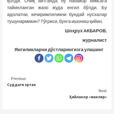
қолди. Очиқ айтганда бу набакор кимсага
тайинланган жазо жуда енгил бўлди. Бу
адолатни, кечиримлиликни бундай нусхалар
тушунармикин? Тўғриси, бунга ишониш қийин.
Шоҳрух АКБАРОВ,
журналист
Янгиликларни дўстларингизга улашинг
Continue
Previous
Суддаги эртак
Reading
Next
Ҳийлакор «маклер»