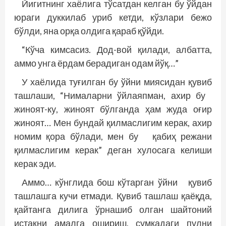
Йигитнинг хаёлига тўсатдан келган бу ўйдан
юраги дуккилаб уриб кетди, кўзлари бежо
бўлди, яна орқа олдига қараб қўйди.
“Кўча кимсасиз. Дод-вой қилади, албатта,
аммо унга ёрдам берадиган одам йўқ…”
У хаёлида туғилган бу ўйни миясидан қувиб
ташлаши, “Нималарни ўйлаяпман, ахир бу
жиноят-ку, жиноят бўлганда ҳам жуда оғир
жиноят… Мен бундай қилмаслигим керак, ахир
номим қора бўлади, мен бу қабиҳ режани
қилмаслигим керак” деган хулосага келиши
керак эди.
Аммо… кўнглида бош кўтарган ўйни қувиб
ташлашга кучи етмади. Қувиб ташлаш қаёқда,
қайтанга дилига ўрнашиб олган шайтоний
истакни амалга ошириш, сумкадаги пулни