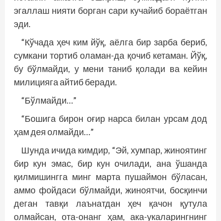
эгаллаш нияти борган сари кучайиб бораётган
эди.
“Кўчада ҳеч ким йўқ, аёлга бир зарба бериб,
сумкани тортиб оламан-да қочиб кетаман. Йўқ,
бу бўлмайди, у мени таниб қолади ва кейин
милицияга айтиб беради.
“Бўлмайди…”
“Бошига бирон оғир нарса билан урсам дод
ҳам дея олмайди…”
Шунда ичида кимдир, “Эй, хумпар, жиноятинг
бир кун эмас, бир кун очилади, ана ўшанда
қилмишингга минг марта пушаймон бўласан,
аммо фойдаси бўлмайди, жиноятчи, босқинчи
деган тавқи лаънатдан ҳеч қачон қутула
олмайсан, ота-­онанг ҳам, ака-укаларингнинг