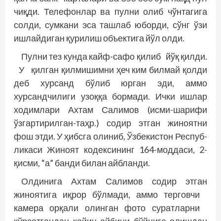
чиқди. Телефонлар ва пулни олиб чўнтагига
солди, сумкани эса ташлаб юборди, сўнг ўзи
ишлайдиган қурилиш объектига йўл олди.
Пулни тез кунда кайф-сафо қилиб йўқ қилди.
У қилган қилмишимни ҳеч ким билмай қолди
деб хурсанд бўлиб юрган эди, аммо
хурсандчилиги узоққа бормади. Ички ишлар
ходимлари Ахтам Салимов (исми-шарифи
ўзгартирилган-таҳр.) содир этган жиноятни
фош этди. У ҳибсга олиниб, Ўзбекистон Респуб­
ликаси Жиноят кодексининг 164-моддаси, 2-
қисми, “а” банди билан айбланди.
Олдинига Ахтам Салимов содир этган
жиноятига иқрор бўлмади, аммо терговчи
камера орқали олинган фото суратларни