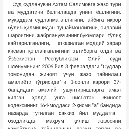
Суд судланувчи Ахтам Салимовга жазо тури
ва муддатини белгилашда унинг ёшлигини,
муқаддам судланмаганлигини, айбига иқрор
бўлиб қилмишидан пушаймонлигини, оилавий
шароитини, жабрланувчининг буюмлари тўлиқ
қайтарилганлиги, етказилган моддий зарар
қисман қопланганлигини эътиборга олди ва
Ўзбекистон Республикаси Олий суди
Пленумининг 2006 йил 3 февралдаги “Судлар
томонидан жиноят учун жазо тайинлаш
амалиёти тўғрисида”ги 1-сонли қарори 37-
бандидаги амалий тушунтириш­ларга амал
қилган ҳолда унга нисбатан Жиноят
кодексининг 164-моддаси 2-қисми “а” бандида
назарда тутилган саккиз йил муддатга
озодликдан маҳрум қилиш жазосини
камайтириб тайинлашни лозим топди ва