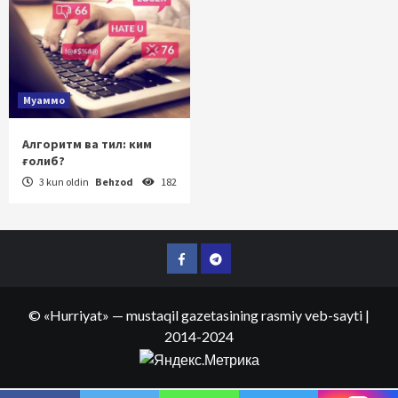
Муаммо
Алгоритм ва тил: ким
ғолиб?
3 kun oldin
Behzod
182
Facebook
Telegram
©
«Hurriyat»
— mustaqil gazetasining rasmiy veb-sayti
|
2014-2024