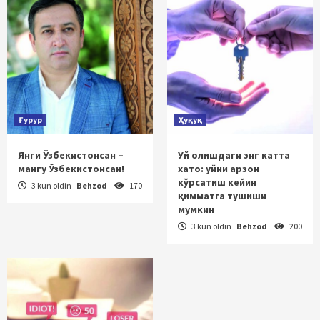
Ғурур
Ҳуқуқ
Янги Ўзбекистонсан –
Уй олишдаги энг катта
мангу Ўзбекистонсан!
хато: уйни арзон
кўрсатиш кейин
3 kun oldin
Behzod
170
қимматга тушиши
мумкин
3 kun oldin
Behzod
200