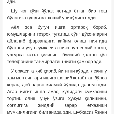
эди.
Шу чоғ кўзи йўлак четида ётган бир тош
бўлагига тушди ва шошиб уни қўлига олди…
Аёл эса бугун ишга эртароқ бориб,
юмушларини тезроқ тугатиш, сўнг дўконларни
айланиб фарзандига кийим олиш ниятида
бўлгани учун сумкасига пича пул солиб олган,
улгурса катта қизининг бузилиб қолган қўл
телефонини таъмирлатиш нияти ҳам бор эди.
У орқасига қиё қараб, йигитни кўрди, лекин у
ҳам мен сингари ишига шошиб кетаётган бўлса
керак, деб парво қилмай йўлида давом этди.
Агар йигит ишга эмас, қўлидаги сумкасини
тортиб олиш учун ўзига ҳужум қилишини,
соғлиғига жиддий зарар етказиши
мумкинлигини билганида эди, шубҳасиз ўзини