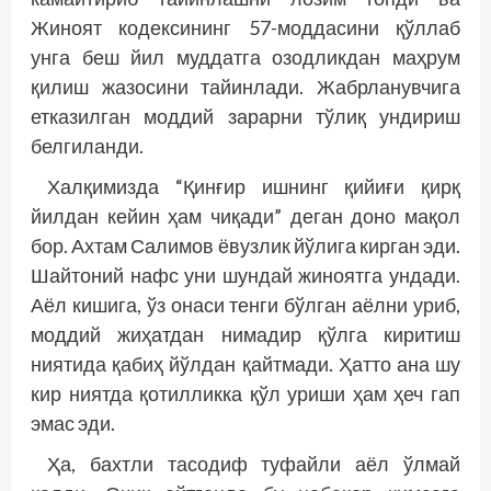
Жиноят кодексининг 57-моддасини қўллаб
унга беш йил муддатга озодликдан маҳрум
қилиш жазосини тайинлади. Жабрланувчига
етказилган моддий зарарни тўлиқ ундириш
белгиланди.
Халқимизда “Қинғир ишнинг қийиғи қирқ
йилдан кейин ҳам чиқади” деган доно мақол
бор. Ахтам Салимов ёвузлик йўлига кирган эди.
Шайтоний нафс уни шундай жиноятга ундади.
Аёл кишига, ўз онаси тенги бўлган аёлни уриб,
моддий жиҳатдан нимадир қўлга киритиш
ниятида қабиҳ йўлдан қайтмади. Ҳатто ана шу
кир ниятда қотилликка қўл уриши ҳам ҳеч гап
эмас эди.
Ҳа, бахтли тасодиф туфайли аёл ўлмай