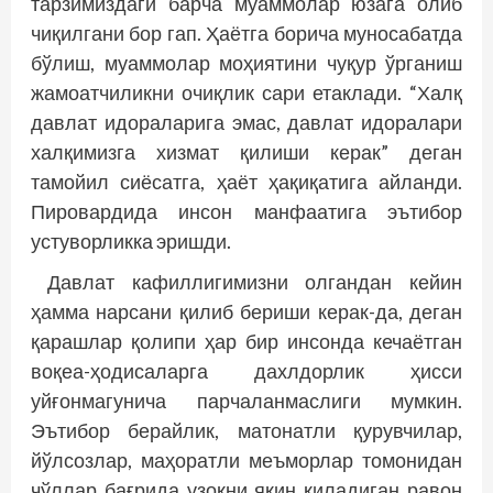
тарзимиздаги барча муаммолар юзага олиб
чиқилгани бор гап. Ҳаётга борича муносабатда
бўлиш, муаммолар моҳиятини чуқур ўрганиш
жамоатчиликни очиқлик сари етаклади. “Халқ
давлат идораларига эмас, давлат идоралари
халқимизга хизмат қилиши керак” деган
тамойил сиёсатга, ҳаёт ҳақиқатига айланди.
Пировардида инсон манфаатига эътибор
устуворликка эришди.
Давлат кафиллигимизни олгандан кейин
ҳамма нарсани қилиб бериши керак-да, деган
қарашлар қолипи ҳар бир инсонда кечаётган
воқеа-ҳодисаларга дахлдорлик ҳисси
уйғонмагунича парчаланмаслиги мумкин.
Эътибор берайлик, матонатли қурувчилар,
йўлсозлар, маҳоратли меъморлар томонидан
чўллар бағрида узоқни яқин қиладиган равон