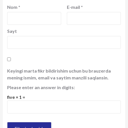
Nom
*
E-mail
*
Sayt
Keyingi marta fikr bildirishim uchun bu brauzerda
mening ismim, email va saytim manzili saqlansin.
Please enter an answer in digits:
five × 1 =