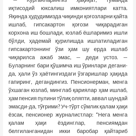
иқтисодий юксалиш имкониятлари катта.
Яқинда ҳудудимизда чиқинди қоғозларни қайта
ишлаб, гипсакартон қоғози чиқарадиган
корхона иш бошлади, юзлаб ёшларимиз ишли
бўлди, ҳадемай қурилишда ишлатиладиган
гипсакартоннинг ўзи ҳам шу ерда ишлаб
чиқарилса ажаб эмас, — деди устоз. —
Буларнинг бари қўшимча иш ўринлари дегани-
да, ҳали ўз ҳаё­тингиздаги ўзгаришлар ҳақида
гапиринг, дегандингиз. Пенсионерман, менга
ўхшаган юзлаб, минглаб қариялар ҳам ишлаб,
ҳам пенсия пулини тўлиқ оляпти, аввал шундай
эмасди-да, тўғрими? Уч-тўрт сўмлик қалам ҳақи
ёзсак, пенсионер журналистлар: “Нега менга
қалам ҳақи ёздинглар, пенсиямдан
белгиланганидан икки баробар қайтариб