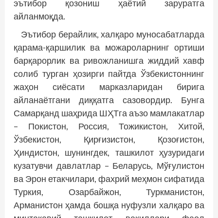
эътибор қозониш ҳаётий заруратга
айланмоқда.
Эътибор берайлик, халқаро муносабатларда
қарама-қаршилик ва можароларнинг ортиши
барқарорлик ва ривожланишга жиддий хавф
солиб турган ҳозирги пайтда Ўзбекистоннинг
жаҳон сиёсати марказларидан бирига
айланаётгани диққатга сазовордир. Бунга
Самарқанд шаҳрида ШҲТга аъзо мамлакатлар
– Покистон, Россия, Тожикистон, Хитой,
Ўзбекистон, Қирғизистон, Қозоғистон,
Ҳиндистон, шунингдек, ташкилот ҳузуридаги
кузатувчи давлатлар – Беларусь, Мўғулистон
ва Эрон етакчилари, фахрий меҳмон сифатида
Туркия, Озарбайжон, Туркманистон,
Арманистон ҳамда бошқа нуфузли халқаро ва