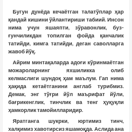
Бугун дунёда кечаётган талатўплар ҳар
қандай кишини ўйлантириши табиий. Инсон
нима учун яшаяпти, зўравонлик, буз­
ғунчиликдан топилган фойда қанчалик
татийди, кимга татийди, деган саволларга
жавоб йўқ.
Айрим минтақаларда адоғи кўринмаётган
можароларнинг яхшиликка олиб
келмаслиги шундоқ ҳам маълум. Гап нима
ҳақида кетаётганини англаб турибмиз.
Демак, энг тўғри йўл маърифат йўли,
бағрикенглик, тинчлик ва тенг ҳуқуқли
ҳамкорлик тамойилларидир.
Яратганга шукрки, юртимиз тинч,
халқимиз хавотирсиз яшамоқда. Аслида ана