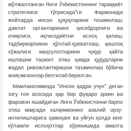
мўлжалланган Янги Ўзбекистоннинг тараққиёт
стратегияси тўғрисида”ги Фармонида
жойларда инсон ҳуқуқларини таъминлаш,
давлат органларининг ҳисобдорлиги ва
очиқлиги, иқтисодиётни ислоҳ қилиш,
тадбиркорликни қўллаб-қувватлаш, қишлоқ
хўжалиги маҳсулотларини чуқур қайта
ишлашни ташкил этиш ҳамда ҳудудларни
жадал ривожлантиришни таъминлаш бўйича
аниқ мезонлар белгилаб берилган.
Мамлакатимизда “Инсон қадри учун” деган
эзгу ғоя асосида ҳар бир фуқаро эркин ва
фаровон яшайдиган Янги Ўзбекистонни барпо
этиш мақсади халқимизнинг азалий орзу-
интилишларига ҳамоҳанг ва уйғун ҳолда кенг
кўламли ислоҳотлар кўринишида амалга