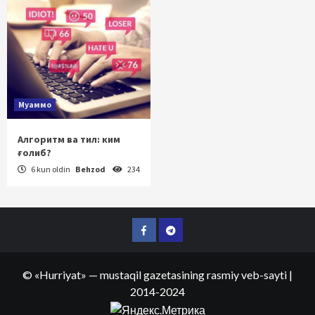
Муаммо
Алгоритм ва тил: ким
ғолиб?
6 kun oldin
Behzod
234
Facebook
Telegram
©
«Hurriyat»
— mustaqil gazetasining rasmiy veb-sayti
|
2014-2024