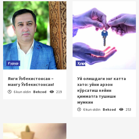
Ғурур
Ҳуқуқ
Янги Ўзбекистонсан –
Уй олишдаги энг катта
мангу Ўзбекистонсан!
хато: уйни арзон
кўрсатиш кейин
6 kun oldin
Behzod
219
қимматга тушиши
мумкин
6 kun oldin
Behzod
253