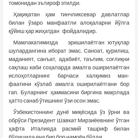
томонидан эътироф этилди.
Ҳақиқатан ҳам тинчликсевар давлатлар
билан ўзаро манфаатли алоқаларни йўлга
қўйиш ҳар жиҳатдан фойдалидир.
Мамлакатимизда эришилаётган ютуқлар
шулардангина иборат эмас. Саноат, қурилиш,
маданият, санъат, адабиёт, таълим, соғлиқни
сақлаш каби соҳаларда амалга оширилаётган
ислоҳотларнинг барчаси халқимиз ман­
фаатини кўзлаб амалга оширилаётгани бор
гап. Буларнинг ҳаммасини биргина мақолада
ҳатто санаб ўтишнинг ўзи осон эмас.
Ўзбекистоннинг дунё миқёсида ўз ўрни ва
обрўси Президент Шавкат Мирзиёевнинг ўтган
ҳафта Италияда расмий ташриф билан
бўлишида яна бир бор намоён бўлди.