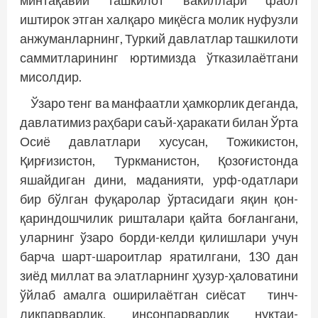
минтақавий ташкилот вакиллари фаол
иштирок этган халқаро миқёсга молик нуфузли
анжуманларнинг, Туркий давлатлар ташкилоти
саммитларининг юртимизда ўтказилаётгани
мисолдир.
Ўзаро тенг ва манфаатли ҳамкорлик деганда,
давлатимиз раҳбари саъй-ҳаракати билан Ўрта
Осиё давлатлари хусусан, Тожикистон,
Қирғизистон, Туркманистон, Қозоғис­тонда
яшайдиган дини, маданияти, урф-одатлари
бир бўлган фуқаролар ўртасидаги яқин қон-
қариндошчилик ришталари қайта боғлангани,
уларнинг ўзаро борди-келди қилишлари учун
барча шарт-шароитлар яратилгани, 130 дан
зиёд миллат ва элатларнинг ҳузур-ҳаловатини
ўйлаб амалга оширилаётган сиёсат тинч­
ликпарварлик, инсонпарварлик нуқтаи-