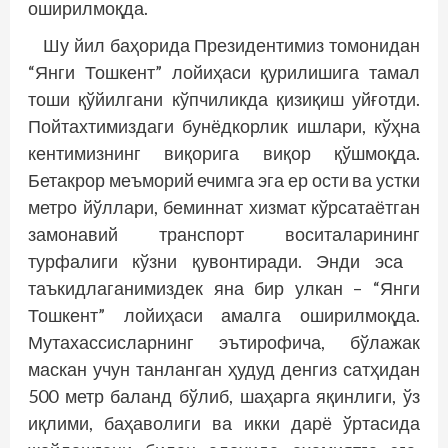
оширилмоқда.
Шу йил баҳорида Президентимиз томонидан
“Янги Тошкент” лойиҳаси қурилишига тамал
тоши қўйилгани кўпчиликда қизиқиш уйғотди.
Пойтахтимиздаги бунёдкорлик ишлари, кўҳна
кентимизнинг виқорига виқор қўшмоқда.
Бетакрор меъморий ечимга эга ер ости ва устки
метро йўллари, беминнат хизмат кўрсатаётган
замонавий транспорт воситаларининг
турфалиги кўзни қувонтиради. Энди эса
таъкидлаганимиздек яна бир улкан – “Янги
Тошкент” лойиҳаси амалга оширилмоқда.
Мутахассисларнинг эътирофича, бўлажак
маскан учун танланган ҳудуд денгиз сатҳидан
500 метр баланд бўлиб, шаҳарга яқинлиги, ўз
иқлими, баҳаволиги ва икки дарё ўртасида