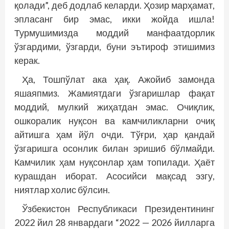
қолади”, деб додлаб келарди. Ҳозир марҳамат,
эпласанг бир эмас, икки жойда ишла!
Турмушимизда моддий манфаатдорлик
ўзгардими, ўзгарди, буни эътироф этишимиз
керак.
Ҳа, Тошпўлат ака ҳақ. Ажойиб замонда
яшаяпмиз. Жамиятдаги ўзгаришлар фақат
моддий, мулкий жиҳатдан эмас. Очиқлик,
ошкоралик нуқсон ва камчиликларни очиқ
айтишга ҳам йўл очди. Тўғри, ҳар қандай
ўзгаришга осонлик билан эришиб бўлмайди.
Камчилик ҳам нуқсонлар ҳам топилади. Ҳаёт
курашдан иборат. Асосийси мақсад эзгу,
ниятлар холис бўлсин.
Ўзбекистон Республикаси Президентининг
2022 йил 28 январдаги “2022 — 2026 йилларга