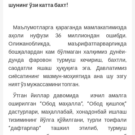
шунинг ўзи катта бахт!
Маълумотларга қараганда мамлакатимизда
аҳоли нуфузи 36 миллиондан ошибди.
Олижанобликда, маърифатпарварликда
бошқалардан кам бўлмаган халқимиз дунёи-
дунда фаровон турмуш кечириш, бахтли,
саодатли яшаш ҳуқуқига эга. Давлатимиз
сиёсатининг мазмун-моҳиятида ана шу эзгу
ният ўз мужассамини топган.
Ўтган йиллар давомида изчил амалга
оширилган “Обод маҳалла”, “Обод қишлоқ”
дас­турлари, маҳаллабай, хонадонбай ишлаш
тизимининг йўлга қўйилгани, турли тоифали
“дафтарлар” ташкил этилиб, турмуш