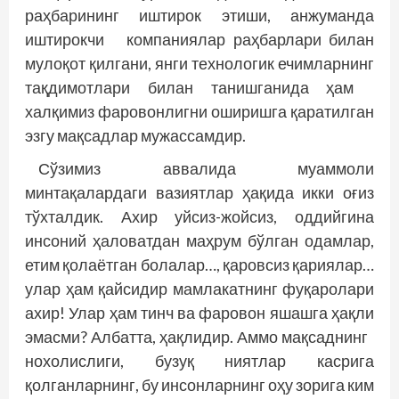
раҳбарининг иштирок этиши, анжуманда
иштирокчи компаниялар раҳбарлари билан
мулоқот қилгани, янги технологик ечимларнинг
тақдимотлари билан танишганида ҳам
халқимиз фаровонлигни оширишга қаратилган
эзгу мақсадлар мужассамдир.
Сўзимиз аввалида муаммоли
минтақалардаги вазиятлар ҳақида икки оғиз
тўхталдик. Ахир уйсиз-жойсиз, оддийгина
инсоний ҳаловатдан маҳрум бўлган одамлар,
етим қолаётган болалар…, қаровсиз қариялар…
улар ҳам қайсидир мамлакатнинг фуқаролари
ахир! Улар ҳам тинч ва фаровон яшашга ҳақли
эмасми? Албатта, ҳақлидир. Аммо мақсаднинг
нохолислиги, бузуқ ниятлар касрига
қолганларнинг, бу инсонларнинг оҳу зорига ким