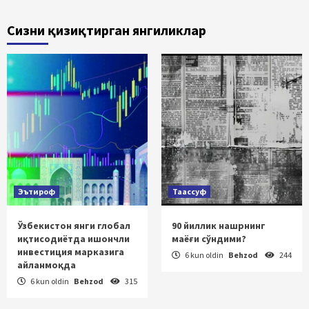
Сизни қизиқтирган янгиликлар
Эътироф
Таассуф
Ўзбекистон янги глобал
90 йиллик нашрнинг
иқтисодиётда ишончли
маёғи сўндими?
инвестиция марказига
6 kun oldin
Behzod
244
айланмоқда
6 kun oldin
Behzod
315