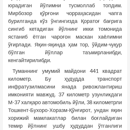
юрадиган йўлимни тусмоллаб топдим.
Мирбозор қўрғони чорраҳасидан чапга
бурилганда кўз ўнгингизда Қоратоғ бағрига
сингиб кетадиган йўлнинг икки томонида
ястаниб ётган чароғон маскан хаёлимни
ўғирлади. Яқин-яқинда ҳам тор, ўйдим-чуқур
бўлган йўллар таъмирланибди,
кенгайтирилибди.
Туманнинг умумий майдони 441 квадрат
километр. Бу ҳудудда транспорт
инфратузилмасини янада ривожлантириш
имконияти мавжуд. 37 километр узунликдаги
М-37 халқаро автомобиль йўли, 38 километрли
Тошкент-Бухоро-Хоразм-Қўнғирот, ундан яқин
хорижий мамлакатлар билан боғлайдиган
темир йўлнинг ушбу ҳудуддан ўтганлиги