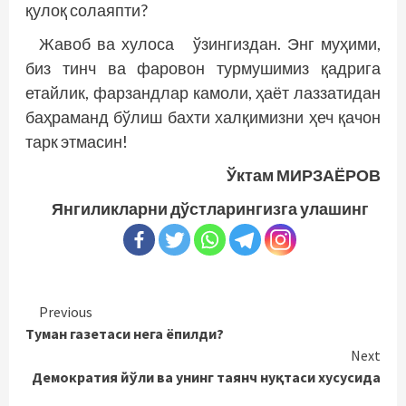
қулоқ солаяпти?
Жавоб ва хулоса ўзингиздан. Энг муҳими,
биз тинч ва фаровон турмушимиз қадрига
етайлик, фарзандлар камоли, ҳаёт лаззатидан
баҳраманд бўлиш бахти халқимизни ҳеч қачон
тарк этмасин!
Ўктам МИРЗАЁРОВ
Янгиликларни дўстларингизга улашинг
Continue
Previous
Туман газетаси нега ёпилди?
Reading
Next
Демократия йўли ва унинг таянч нуқтаси хусусида