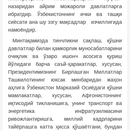
назаридан айрим можароли давлатларга
ибратдир. Ўзбекистоннинг ички ва ташқи
сиёсати ана шу эзгу мақсадлар изчиллигида
намоёндир.
Минтақамизда тинчликни сақлаш, қўшни
давлатлар билан ҳамкорлик муносабатларини
очиқлик ва ўзаро ишонч асосига қуриш
йўлидаги барча саъй-ҳаракатлар, хусусан,
Президентимизнинг Бирлашган Миллатлар
Ташкилотининг юксак минбаридан жаҳон
аҳлига Ўзбекистон Марказий Осиёдаги қўшни
мамлакатлар, хусусан, Афғонистоннинг
иқтисодий тикланишига, унинг транспорт ва
энергетика инфратузилмасини
ривожлантиришга, миллий кадрларини
тайёрлашга катта ҳисса қўшаётгани, бундан