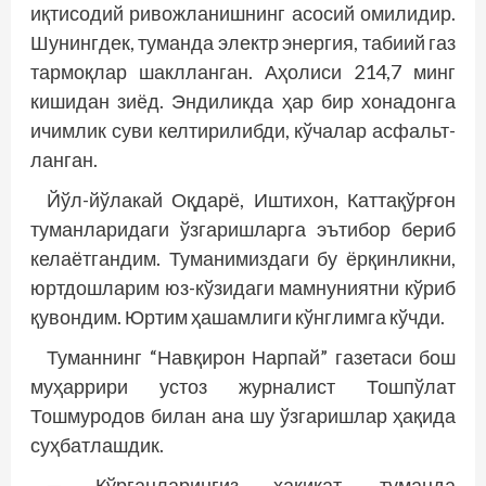
иқтисодий ривож­ланишнинг асосий омилидир.
Шунинг­дек, туманда электр энергия, табиий газ
тармоқлар шаклланган. Аҳолиси 214,7 минг
кишидан зиёд. Эндиликда ҳар бир хонадонга
ичимлик суви келтирилибди, кўчалар асфальт­
ланган.
Йўл-йўлакай Оқдарё, Иштихон, Каттақўрғон
туманларидаги ўзгаришларга эътибор бериб
келаётгандим. Туманимиздаги бу ёрқинликни,
юртдошларим юз-кўзидаги мамнуниятни кўриб
қувондим. Юртим ҳашамлиги кўнглимга кўчди.
Туманнинг “Навқирон Нарпай” газетаси бош
муҳаррири устоз журналист Тошпўлат
Тошмуродов билан ана шу ўзгаришлар ҳақида
суҳбатлашдик.
— Кўрганларингиз ҳақиқат, туманда