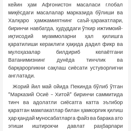
кейин ҳам Афғонистон масаласи глобал
миқёсдаги масалалар марказида бўлиши ва
Халқаро ҳамжамиятнинг саъй-ҳаракатлари,
биринчи навбатда, ҳудуддаги ўткир ижтимоий-
иқтисодий муаммоларни ҳал қилишга
қаратилиши кераклиги ҳақида дадил фикр ва
мулоҳазалар билдириб келаётгани
Ватанимизнинг дунёда тинчлик ва
барқарорликни сақлаш сиёсати устуворлигни
англатади.
Жорий йил май ойида Пекинда бўлиб ўтган
“Марказий Осиё – Хитой” биринчи саммитида
тинч ва адолатли сиёсатга катта эътибор
қаратган мамлакатлар билан ҳамкорлик қилиш
ҳар қандай муносабатларга файз ва барака ато
этиши иштирокчи давлат раҳбарлари