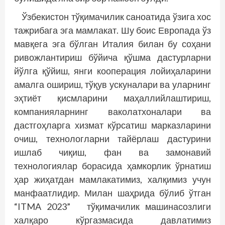
Ўзбекистон тўқимачилик саноатида ўзига хос
тажрибага эга мамлакат. Шу боис Европада ўз
мавқега эга бўлган Италия билан бу соҳани
ривожлантириш бўйича қўшма дастурларни
йўлга қўйиш, янги кооперация лойиҳаларини
амалга ошириш, тўқув ускуналари ва уларнинг
эҳтиёт қисмларини маҳаллийлаштириш,
компанияларнинг ваколатхоналари ва
дастгоҳларга хизмат кўрсатиш марказларини
очиш, технологларни тайёрлаш дастурини
ишлаб чиқиш, фан ва замонавий
технологиялар борасида ҳамкорлик ўрнатиш
ҳар жиҳатдан мамлакатимиз, халқимиз учун
манфаатлидир. Милан шаҳрида бўлиб ўтган
“ITMA 2023” тўқимачилик машинасозлиги
халқаро кўргазмасида давлатимиз