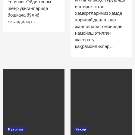
соғинчи Ойдин опам
иштирок этган
шеър ўқиганларида
ҳамюртларимиз ҳамда
бошқача бўлиб
хорижий давлатлар
кетардилар….
жангчилари томонидан
намойиш этилган
жасорату
қаҳрамонликлар,…
Мутолаа
Изҳор