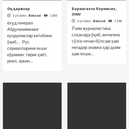
Оқ қарғалар
Борингизча боримсиз,
ОНА!
3 yil oldin
Behzod
1 893
3 yil oldin
Behzod
1 248
ёхуд генерал
Ўзим журналистика
Абдуғаниевнинг
соҳасида ўқиб, анчагина
кундаликлар китобини
сўзга чечан бўлсам ҳам
ўқиб… Рус
негадир онамга ҳар доим
сериалларини яхши
ҳам яхши…
кўраман: тирик ҳаёт,
реал, эркин…