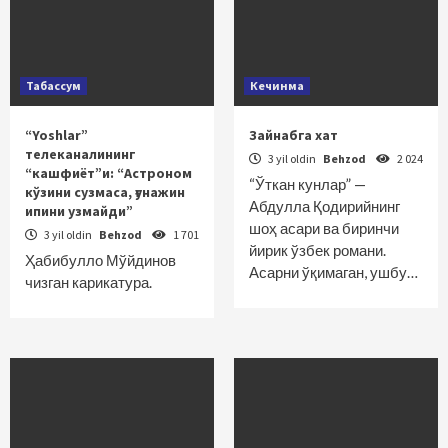
Табассум
Кечинма
“Yoshlar”
Зайнабга хат
телеканалининг
3 yil oldin
Behzod
2 024
“кашфиёт”и: “Астроном
“Ўткан кунлар” —
кўзини сузмаса, ғунажин
Абдулла Қодирийнинг
ипини узмайди”
шоҳ асари ва биринчи
3 yil oldin
Behzod
1 701
йирик ўзбек романи.
Ҳабибулло Мўйдинов
Асарни ўқимаган, ушбу…
чизган карикатура.