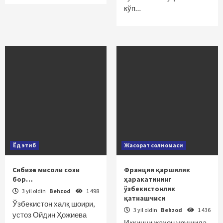
кўп…
Ёд этиб
Жасорат солномаси
Сибизға мисоли сози
Франция қаршилик
бор…
ҳаракатининг
ўзбекистонлик
3 yil oldin
Behzod
1 498
қатнашчиси
Ўзбекистон халқ шоири,
3 yil oldin
Behzod
1 436
устоз Ойдин Ҳожиева
Иккинчи жаҳон урушида