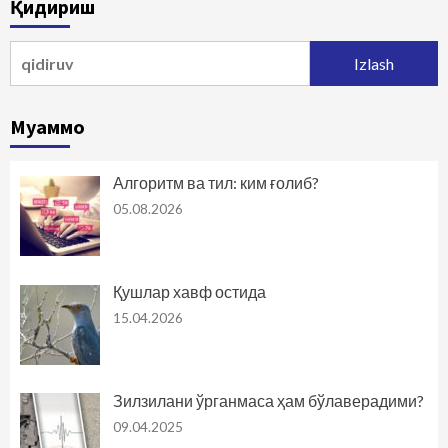
Қидириш
harakatlanish
Qidirshish:
Муаммо
Алгоритм ва тил: ким ғолиб?
05.08.2026
Қушлар хавф остида
15.04.2026
Зилзилани ўрганмаса ҳам бўлаверадими?
09.04.2025