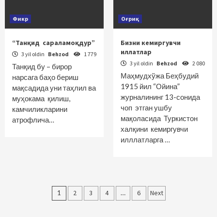
Фикр
Оғриқ
“Танқид сараламоқдур”
Бизни кемиргувчи
иллатлар
3 yil oldin
Behzod
1 779
3 yil oldin
Behzod
2 080
Танқид бу – бирор
Маҳмудхўжа Беҳбудий
нарсага баҳо бериш
1915 йил “Ойина”
мақсадида уни таҳлил ва
журналининг 13-сонида
муҳокама қилиш,
чоп этган ушбу
камчилик­ларини
мақоласида Туркис­тон
атрофлича…
халқини кемиргувчи
илллатларга …
Maqolalar
1
2
3
4
…
6
Next
bo‘yicha