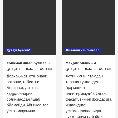
Қутлуғ бўлсин!
Оилавий ҳангомалар
Соғинмай яшаб бўлмас…
Меҳрибонлик – 4
3 yil oldin
Behzod
1 269
3 yil oldin
Behzod
1 262
Дархақиқат, ота-онани,
Хотинимнинг томдан
ватанни, табиатни…
тараша тушгандек
Борингки, устоз ва
“қармоғига
қадрдонларни
илинтирмоқчи” бўлган,
соғинмасдан яшаб
фақат ўзининг фойдасига
бўлмайди. Айниқса, гап
ишлайдиган
устоз мақомини…
устомонликларидан
зукколигим туфайли