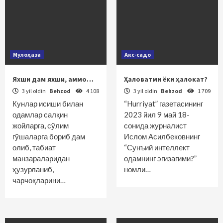
Мулоҳаза
Акс-садо
Яхши дам яхши, аммо…
Ҳаловатми ёки ҳалокат?
3 yil oldin
Behzod
4 108
3 yil oldin
Behzod
1 709
Кунлар исиши билан
“Hurriyat” газетасининг
одамлар салқин
2023 йил 9 май 18-
жойларга, сўлим
сонида журналист
гўшаларга бориб дам
Ислом Асилбековнинг
олиб, табиат
“Сунъий интеллект
манзараларидан
одамнинг эгизагими?”
ҳузурланиб,
номли…
чарчоқларини…