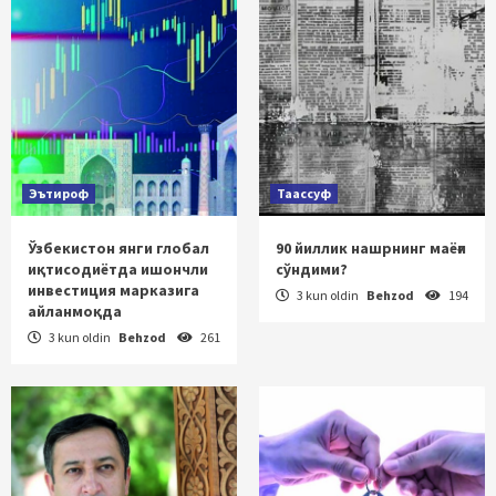
Эътироф
Таассуф
Ўзбекистон янги глобал
90 йиллик нашрнинг маёғи
иқтисодиётда ишончли
сўндими?
инвестиция марказига
3 kun oldin
Behzod
194
айланмоқда
3 kun oldin
Behzod
261