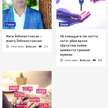
Ғурур
Ҳуқуқ
Янги Ўзбекистонсан –
Уй олишдаги энг катта
мангу Ўзбекистонсан!
хато: уйни арзон
кўрсатиш кейин
3 kun oldin
Behzod
173
қимматга тушиши
мумкин
3 kun oldin
Behzod
204