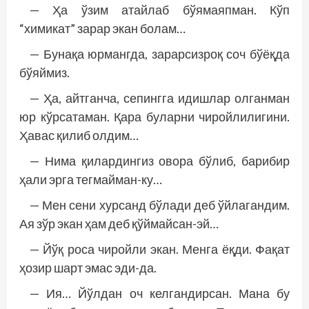
— Ҳа ўзим атайлаб бўямаяпман. Кўп
“химикат” зарар экан болам…
— Бунақа юрмангда, зарарсизроқ соч бўёқда
бўяймиз.
— Ҳа, айтганча, сепингга идишлар олганман
юр кўрсатаман. Қара буларни чиройлилигини.
Ҳавас қилиб олдим…
— Нима қилардингиз овора бўлиб, барибир
ҳали эрга тегмайман-ку…
— Мен сени хурсанд бўлади деб ўйлагандим.
Ая зўр экан ҳам деб қўймайсан-эй…
— Йўқ роса чиройли экан. Менга ёқди. Фақат
ҳозир шарт эмас эди-да.
— Ия… Йўлдан оч келгандирсан. Мана бу