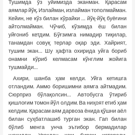
Тушимда ўз уйимизда эканман. Қарасам
аямлар йўқ. Излайман, излайман тополмайман.
Кейин, не кўз билан кўрайки … йўқ-йўқ буёғини
айтолмайман. Чўчиб, кўзимда ёш билан
уйғониб кетдим. Бўғзимга нимадир тиқилар,
танамдан совуқ терлар оқар эди. Хайрият,
тушим экан… Шу ҳафта охирида уйга бориб
онамни кўриб келмасам кўнглим жойига
тушмайди…
Ахири, шанба ҳам келди. Уйга кетишга
отландим. Аммо боришимни аямга айтмадим.
Сюрприз бўлақолсин… Автобусга ўтириб
қишлоғим томон йўл олдим. Ва ниҳоят етиб ҳам
келдим. Қарасам аям дарвоза ёнида қўшни аёл
билан суҳбатлашиб турган экан. Гап билан
бўлиб менга унча эътибор бермадилар