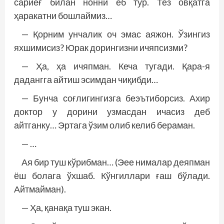
сариёғ билан нонни еб тур. Тез овқатга
ҳаракатни бош­лаймиз…
— Қорним унчалик оч эмас аяжон. Ўзингиз
яхшимисиз? Юрак дорингизни ичяпсизми?
— Ҳа, ҳа ичяпман. Кеча тугади. Қара-я
дадангга айтиш эсимдан чиқибди…
— Бунча соғлигингизга беэътиборсиз. Ахир
доктор у дорини узмасдан ичасиз деб
айтганку… Эртага ўзим олиб келиб бераман.
— …
Ая бир туш кўрибман… (Эее нималар деяпман
ёш болага ўхшаб. Кўнгиллари ғаш бўлади.
Айтмайман).
— Ҳа, қанақа туш экан.