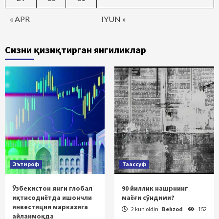
« APR
IYUN »
Сизни қизиқтирган янгиликлар
Эътироф
Таассуф
Ўзбекистон янги глобал
90 йиллик нашрнинг
иқтисодиётда ишончли
маёғи сўндими?
инвестиция марказига
2 kun oldin
Behzod
152
айланмоқда