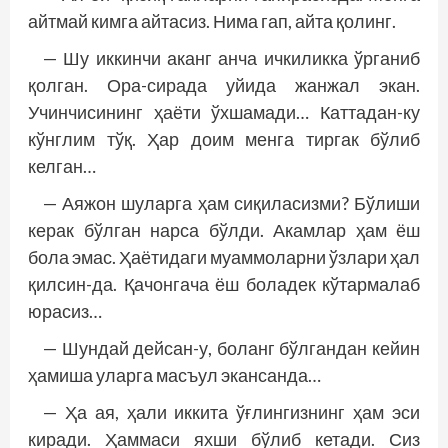
айтмай кимга айтасиз. Нима гап, айта қолинг.
— Шу иккинчи аканг анча ичкиликка ўрганиб
қолган. Ора-сирада уйида жанжал экан.
Учинчисининг ҳаёти ўхшамади… Каттадан-ку
кўнг­лим тўқ. Ҳар доим менга тиргак бўлиб
келган…
— Аяжон шуларга ҳам сиқиласизми? Бўлиши
керак бўлган нарса бўлди. Акамлар ҳам ёш
бола эмас. Ҳаётидаги муаммоларни ўзлари ҳал
қилсин-да. Қачонгача ёш боладек кўтармалаб
юрасиз…
— Шундай дейсан-у, боланг бўлгандан кейин
ҳамиша уларга масъул экансанда…
— Ҳа ая, ҳали иккита ўғлингизнинг ҳам эси
киради. Ҳаммаси яхши бўлиб кетади. Сиз