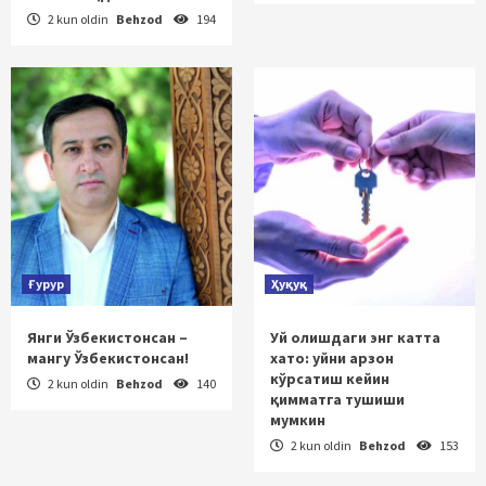
2 kun oldin
Behzod
194
Ғурур
Ҳуқуқ
Янги Ўзбекистонсан –
Уй олишдаги энг катта
мангу Ўзбекистонсан!
хато: уйни арзон
кўрсатиш кейин
2 kun oldin
Behzod
140
қимматга тушиши
мумкин
2 kun oldin
Behzod
153