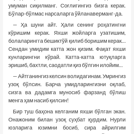
умуман сиқилманг. Соғлигингиз бизга керак.
Бўлар-бўлмас нарсаларга ўйланаверманг-да.
— Ҳа шуни айт. Ҳали сенинг роҳатингни
кўришим керак. Яхши жойларга узатишим,
болаларингга бешиктўй қилиб боришим керак…
Сендан умидим катта жон қизим. Фақат яхши
кунларингни кўрай. Катта-катта ютуқларга
эришиб, бахтли, саодатли қиз бўлгин илойим…
— Айтганингиз келсин волидагинам. Умрингиз
узоқ бўлсин. Барча умидларингизни оқлаб,
сизга ва дадамга муносиб фарзанд бўлиш
менга ҳам насиб қилсин!
Бир туш баҳона келганим яхши бўлган экан.
Онажоним билан узоқ суҳбат қурдим. Нурли
юзларига юзимни босиб, сира айрилгим