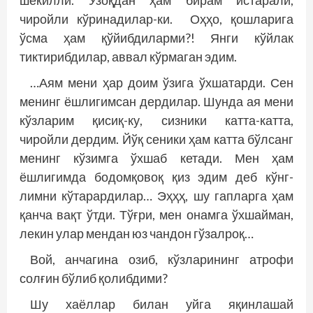
шекилли. Узоқдан ҳам бирам истарали,
чиройли кўринадилар-ки. Оҳҳо, қошларига
ўсма ҳам қўйибдиларми?! Янги кўйлак
тиктирибдилар, аввал кўрмаган эдим.
…Аям мени ҳар доим ўзига ўхшатарди. Сен
менинг ёшлигимсан дердилар. Шунда ая мени
кўзларим қисиқ-ку, сизники катта-катта,
чиройли дердим. Йўқ сеники ҳам катта бўлсанг
менинг кўзимга ўхшаб кетади. Мен ҳам
ёшлигимда бодомқовоқ қиз эдим деб кўнг­
лимни кўтарардилар… Эҳҳҳ, шу гап­ларга ҳам
қанча вақт ўтди. Тўғри, мен онамга ўхшайман,
лекин улар мендан юз чандон гўзалроқ…
Вой, анчагина озиб, кўзларининг атрофи
солғин бўлиб қолибдими?
Шу хаёллар билан уйга яқинлашай