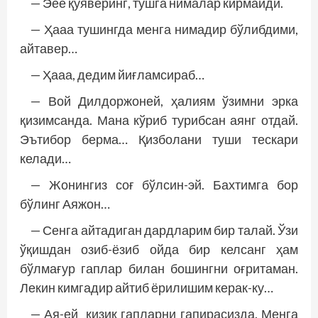
— Эее қўяверинг, тушга нималар кирмайди.
— Ҳааа тушингда менга нимадир бўлибдими,
айтавер…
— Ҳааа, дедим йиғламсираб…
— Вой Дилдоржоней, ҳалиям ўзимни эрка
қизимсанда. Мана кўриб турибсан аянг отдай.
Эътибор берма… Қизболани туши тескари
келади…
— Жонингиз соғ бўлсин-эй. Бахтимга бор
бўлинг Аяжон…
— Сенга айтадиган дардларим бир талай. Ўзи
ўқишдан озиб-ёзиб ойда бир келсанг ҳам
бўлмағур гаплар билан бошингни оғритаман.
Лекин кимгадир айтиб ёрилишим керак-ку…
— Ая-ей қизиқ гапларни гапирасизда. Менга