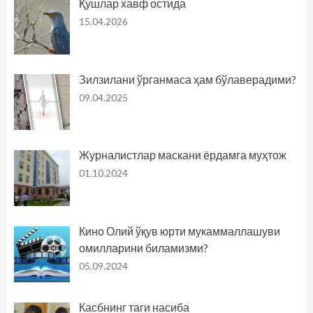
Қушлар хавф остида
15.04.2026
Зилзилани ўрганмаса ҳам бўлаверадими?
09.04.2025
Журналистлар маскани ёрдамга муҳтож
01.10.2024
Кино Олий ўқув юрти мукаммаллашуви
омилларини биламизми?
05.09.2024
Касбнинг таги насиба