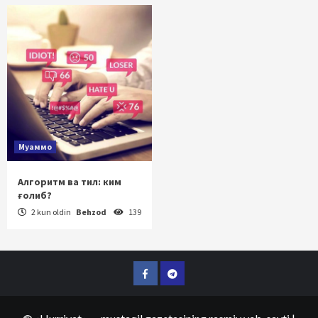
Муаммо
Алгоритм ва тил: ким
ғолиб?
2 kun oldin
Behzod
139
Facebook
Telegram