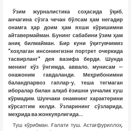
Ўзим журналистика соҳасида ўқиб,
анчагина сўзга чечан бўлсам ҳам негадир
онамга ҳар доим ҳам яхши кўришимни
айтавермайман. Бунинг сабабини ўзим ҳам
аниқ билмайман. Бир куни ўқитувчимиз
“хоҳлаган инсонингизни портрет очеркида
тасвирланг” дея вазифа берди. Шунда
менинг кўз ўнгимда, аввало, мунисам —
онажоним гавдаланди. Меҳрибонимни
баландпарвоз гаплар-у, теша тегмаган
иборалар билан алқаб ёзишни унчалик хуш
кўрмадим. Шунчаки онамнинг характерини
кўрсатгим келди. Ўзларининг сўзларида,
меҳрида ва жонкуярлигида…
Туш кўрибман. Ғалати туш. Астағфуриллоҳ.