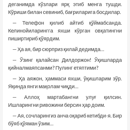
деганимда кўзлари ярқ этиб менга тушди.
Кўриши билан севиниб, бағриларига босдилар.
— Телефон қилиб айтиб қўймабсанда.
Келинойиларингга яхши кўрган овқатингни
пиширтириб қўярдим.
— Ҳа ая, бир сюрприз қилай дедимда…
— Ўзинг қалайсан Дилдоржон! Ўқиш­ларда
қийналмаяпсанми? Пулинг етяптими?
— Ҳа аяжон, ҳаммаси яхши, ўқиш­ларим зўр.
Яқинда янги мақолам чиқди…
— Аллоҳ мартабангни улуғ қилсин.
Ишларингни ривожини берсин ҳар доим.
— Ая, сочларингиз анча оқариб кетибди-я. Бир
бўяб қўяман ўзим…