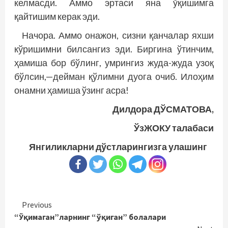
келмасди. Аммо эртаси яна ўқишимга
қайтишим керак эди.
Начора. Аммо онажон, сизни қанчалар яхши
кўришимни билсангиз эди. Биргина ўтинчим,
ҳамиша бор бўлинг, умрингиз жуда-жуда узоқ
бўлсин,—дейман қўлимни дуога очиб. Илоҳим
онамни ҳамиша ўзинг асра!
Дилдора ДЎСМАТОВА,
ЎзЖОКУ талабаси
Янгиликларни дўстларингизга улашинг
Continue
Previous
“Ўқимаган”ларнинг “ўқиган” болалари
Reading