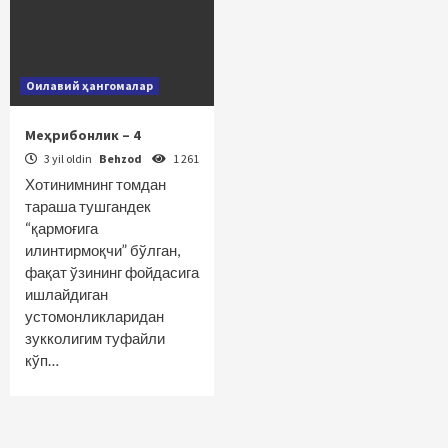
Оилавий ҳангомалар
Меҳрибонлик – 4
3 yil oldin
Behzod
1 261
Хотинимнинг томдан
тараша тушгандек
“қармоғига
илинтирмоқчи” бўлган,
фақат ўзининг фойдасига
ишлайдиган
устомонликларидан
зукколигим туфайли
кўп…