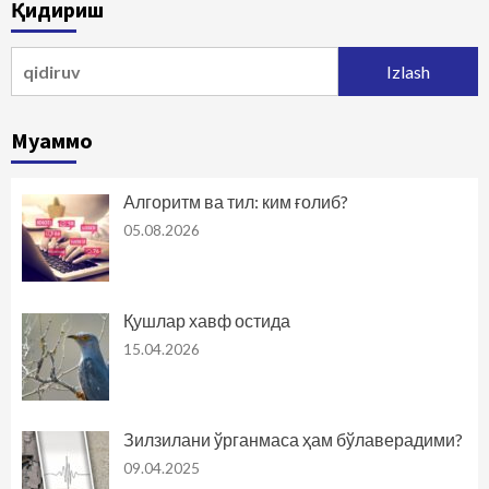
Қидириш
Qidirshish:
Муаммо
Алгоритм ва тил: ким ғолиб?
05.08.2026
Қушлар хавф остида
15.04.2026
Зилзилани ўрганмаса ҳам бўлаверадими?
09.04.2025