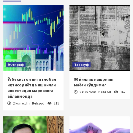
Эътироф
Таассуф
Ўзбекистон янги глобал
90 йиллик нашрнинг
иқтисодиётда ишончли
маёғи сўндими?
инвестиция марказига
2 kun oldin
Behzod
167
айланмоқда
2 kun oldin
Behzod
215