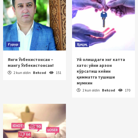
Ғурур
Ҳуқуқ
Янги Ўзбекистонсан –
Уй олишдаги энг катта
мангу Ўзбекистонсан!
хато: уйни арзон
кўрсатиш кейин
2 kun oldin
Behzod
151
қимматга тушиши
мумкин
2 kun oldin
Behzod
170