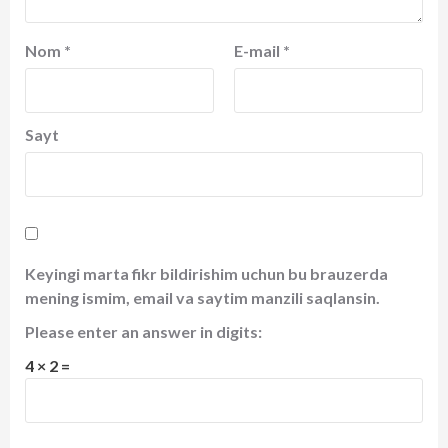
Nom
*
E-mail
*
Sayt
Keyingi marta fikr bildirishim uchun bu brauzerda
mening ismim, email va saytim manzili saqlansin.
Please enter an answer in digits:
4 × 2 =