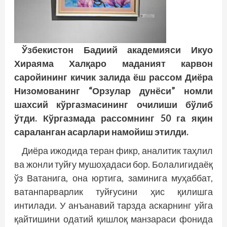
Ўзбекистон Бадиий академияси Икуо
Хираяма Халқаро маданият карвон
саройининг кичик залида ёш рассом Диёра
Низомованинг “Орзулар дунёси” номли
шахсий кўргазмасининг очилиши бўлиб
ўтди. Кўргазмада рассомнинг 50 га яқин
сараланган асарлари намойиш этилди.
Диёра ижодида теран фикр, аналитик таҳлил
ва жонли туйғу мушоҳадаси бор. Болалигидаёқ
ўз Ватанига, она юртига, заминига муҳаббат,
ватанпарварлик туйғусини ҳис қилишга
интилади. У анъанавий тарзда аскарнинг уйга
қайтишини одатий қишлоқ манзараси фонида