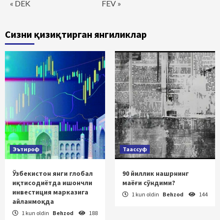
« DEK
FEV »
Сизни қизиқтирган янгиликлар
Эътироф
Таассуф
Ўзбекистон янги глобал
90 йиллик нашрнинг
иқтисодиётда ишончли
маёғи сўндими?
инвестиция марказига
1 kun oldin
Behzod
144
айланмоқда
1 kun oldin
Behzod
188