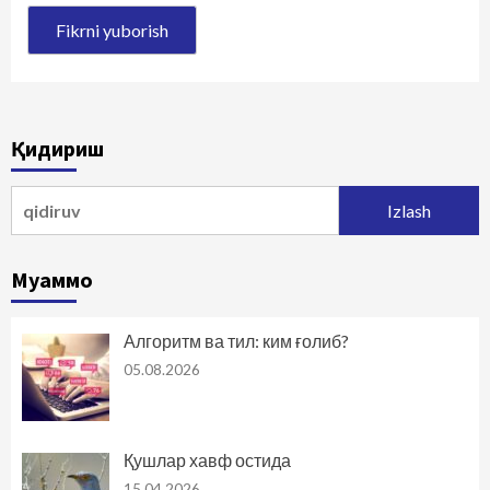
Қидириш
Qidirshish:
Муаммо
Алгоритм ва тил: ким ғолиб?
05.08.2026
Қушлар хавф остида
15.04.2026