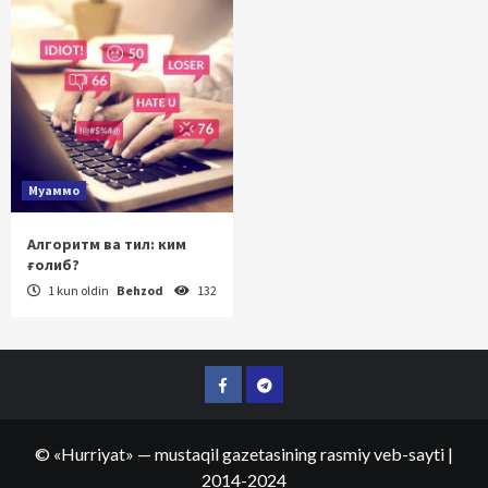
Муаммо
Алгоритм ва тил: ким
ғолиб?
1 kun oldin
Behzod
132
Facebook
Telegram
©
«Hurriyat»
— mustaqil gazetasining rasmiy veb-sayti
|
2014-2024