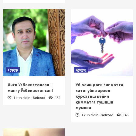
Ғурур
Ҳуқуқ
Янги Ўзбекистонсан –
Уй олишдаги энг катта
мангу Ўзбекистонсан!
хато: уйни арзон
кўрсатиш кейин
1 kun oldin
Behzod
132
қимматга тушиши
мумкин
1 kun oldin
Behzod
146