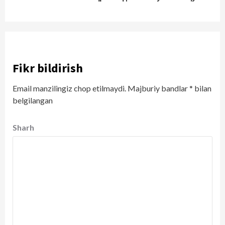
Reading
Fikr bildirish
Email manzilingiz chop etilmaydi.
Majburiy bandlar
*
bilan
belgilangan
Sharh