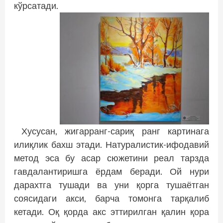
кўрсатади.
Хусусан, жигарранг-сариқ ранг картинага
илиқлик бахш этади. Натуралистик-ифодавий
метод эса бу асар сюжетини реал тарзда
гавдалантиришга ёрдам беради. Ой нури
дарахтга тушади ва уни қорга тушаётган
соясидаги акси, барча томонга тарқалиб
кетади. Оқ қорда акс эттирилган қалин қора