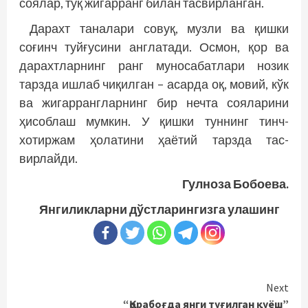
соялар, тўқ жигарранг билан тасвирланган.
Дарахт таналари совуқ, музли ва қишки
соғинч туйғусини англатади. Осмон, қор ва
дарахтларнинг ранг муносабатлари нозик
тарзда ишлаб чиқилган – асарда оқ, мовий, кўк
ва жигаррангларнинг бир нечта сояларини
ҳисоблаш мумкин. У қишки туннинг тинч-
хотиржам ҳолатини ҳаётий тарзда тас­
вирлайди.
Гулноза Бобоева.
Янгиликларни дўстларингизга улашинг
Continue
Next
“Қорабоғда янги туғилган қуёш”