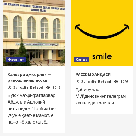
Фаолият
Ханда
Халқаро ҳамкорлик —
РАССОМ ХАНДАСИ
ривожланиш асоси
3 yil oldin
Behzod
1 298
3 yil oldin
Behzod
2 348
Ҳабибулло
Буюк маърифатпарвар
Мўйдиновнинг телеграм
Абдулла Авлоний
каналидан олинди.
айтганидек “Тарбия биз
учун ё ҳаёт-ё мамот, ё
нажот-ё ҳалокат, ё…