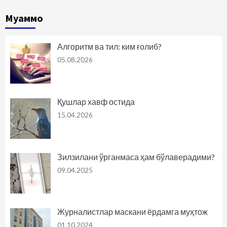
Муаммо
Алгоритм ва тил: ким ғолиб?
05.08.2026
Қушлар хавф остида
15.04.2026
Зилзилани ўрганмаса ҳам бўлаверадими?
09.04.2025
Журналистлар маскани ёрдамга муҳтож
01.10.2024