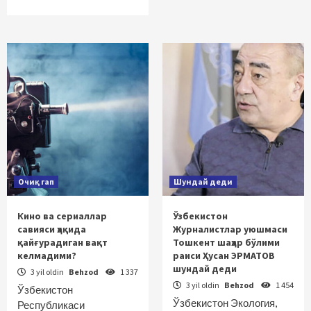
Очиқ гап
Шундай деди
Кино ва сериаллар
Ўзбекистон
савияси ҳақида
Журналистлар уюшмаси
қайғурадиган вақт
Тошкент шаҳар бўлими
келмадими?
раиси Ҳусан ЭРМАТОВ
шундай деди
3 yil oldin
Behzod
1 337
3 yil oldin
Behzod
1 454
Ўзбекистон
Ўзбекистон Экология,
Республикаси