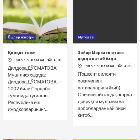
Ёшлар ижоди
Мутолаа
Қорқиз тожи
Зойир Мирзаев отаси
ҳақида китоб ёзди
3 yil oldin
Behzod
6 918
3 yil oldin
Behzod
4 039
Дилдора ДЎСМАТОВА
(Тошкент вилояти
Муаллиф ҳақида:
ҳокимининг
Дилдора ДЎСМАТОВА —
хотираларини ўқиб)
2002 йили Сардоба
Очиғини айтганда, агарда
туманида туғилган.
довруқли мулозим ва
Республика ёш
арбоблардан қай бири
ижодкорларининг…
китоб…