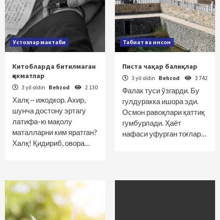
Устозлар мактаби
Табиат ва инсон
Китобларда битилмаган
Писта чақар балиқлар
ҳикматлар
3 yil oldin
Behzod
3 742
3 yil oldin
Behzod
2 130
Фалак туси ўзгарди. Бу
Халқ ‒ ижодкор. Ахир,
гулдуракка ишора эди.
шунча достону эртагу
Осмон равоқлари қаттиқ
латифа-ю мақолу
гумбурлади. Ҳаёт
маталларни ким яратган?
нафаси уфурган тоғлар…
Халқ! Қидириб, овора…