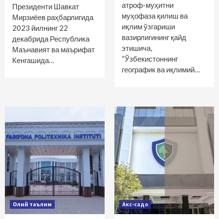
атроф-муҳитни
Президенти Шавкат
муҳофаза қилиш ва
Мирзиёев раҳбарлигида
иқлим ўзгариши
2023 йилнинг 22
вазирлигининг қайд
декабрида Республика
этишича,
Маънавият ва маърифат
“Ўзбекистоннинг
Кенгашида…
географик ва иқлимий…
Олий таълим
Акс-садо