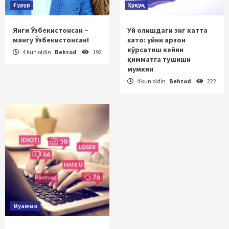
Ғурур
Ҳуқуқ
Янги Ўзбекистонсан –
Уй олишдаги энг катта
мангу Ўзбекистонсан!
хато: уйни арзон
кўрсатиш кейин
4 kun oldin
Behzod
192
қимматга тушиши
мумкин
4 kun oldin
Behzod
222
Муаммо