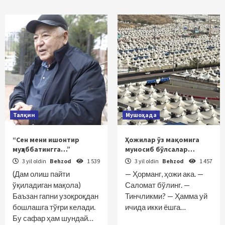
Талқин
Мушоҳада
“Сен мени ишонтир
Ҳожилар ўз мақомига
муҳаббатингга…”
муносиб бўлсалар…
3 yil oldin
Behzod
1 539
3 yil oldin
Behzod
1 457
(Дам олиш пайти
— Ҳорманг, ҳожи ака. —
ўқиладиган мақола)
Саломат бўлинг. —
Баъзан гапни узоқроқдан
Тинчликми? — Ҳамма уй
бошлашга тўғри келади.
ичида икки ёшга…
Бу сафар ҳам шундай…