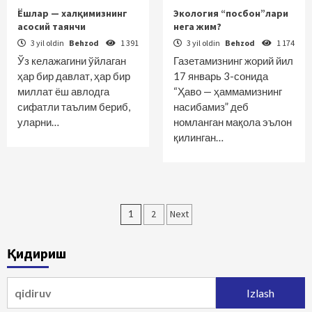
Ёшлар — халқимизнинг
Экология “посбон”лари
асосий таянчи
нега жим?
3 yil oldin
Behzod
1 391
3 yil oldin
Behzod
1 174
Ўз келажагини ўйлаган
Газетамизнинг жорий йил
ҳар бир давлат, ҳар бир
17 январь 3-сонида
миллат ёш авлодга
“Ҳаво — ҳаммамизнинг
сифатли таълим бериб,
насибамиз” деб
уларни…
номланган мақола эълон
қилинган…
Maqolalar
1
2
Next
bo‘yicha
Қидириш
harakatlanish
Qidirshish: