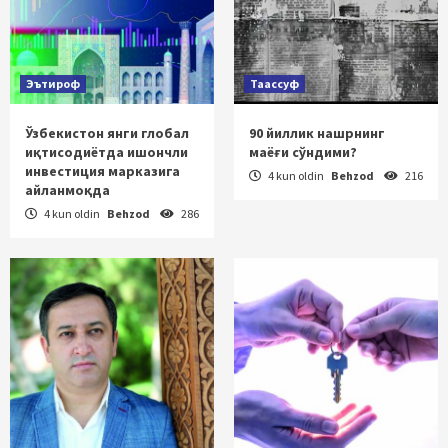
Эътироф
Таассуф
Ўзбекистон янги глобал
90 йиллик нашрнинг
иқтисодиётда ишончли
маёғи сўндими?
инвестиция марказига
4 kun oldin
Behzod
216
айланмоқда
4 kun oldin
Behzod
286