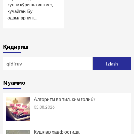
кунни кўришга иштиёқ
кучайган. Бу
одамларнинг…
Қидириш
Qidirshish:
Муаммо
Алгоритм ва тил: ким ғолиб?
05.08.2026
Қушлар хавф остида