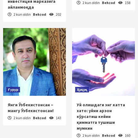
инвестиция марказига
2 kun oldin
Behzod
158
айланмоқда
2 kun oldin
Behzod
202
Ғурур
Ҳуқуқ
Янги Ўзбекистонсан –
Уй олишдаги энг катта
мангу Ўзбекистонсан!
хато: уйни арзон
кўрсатиш кейин
2 kun oldin
Behzod
143
қимматга тушиши
мумкин
2 kun oldin
Behzod
160