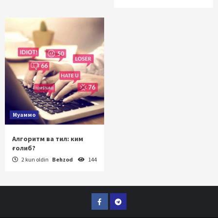
Муаммо
Алгоритм ва тил: ким
ғолиб?
2 kun oldin
Behzod
144
Facebook
Telegram