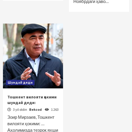
Ноябрдаги ҳаво…
Шундай деди
Тошкент вилояти ҳокими
шундай деди:
3 yil oldin
Behzod
1 263
Зоир Мирзаев, Тошкент
вилояти ҳокими: …
Аҳолимизда тезроқ яхши