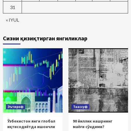
31
« IYUL
Сизни қизиқтирган янгиликлар
Эътироф
Таассуф
Ўзбекистон янги глобал
90 йиллик нашрнинг
иқтисодиётда ишончли
маёғи сўндими?