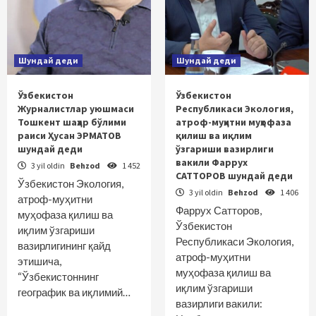
Шундай деди
Шундай деди
Ўзбекистон
Ўзбекистон
Журналистлар уюшмаси
Республикаси Экология,
Тошкент шаҳар бўлими
атроф-муҳитни муҳофаза
раиси Ҳусан ЭРМАТОВ
қилиш ва иқлим
шундай деди
ўзгариши вазирлиги
вакили Фаррух
3 yil oldin
Behzod
1 452
САТТОРОВ шундай деди
Ўзбекистон Экология,
3 yil oldin
Behzod
1 406
атроф-муҳитни
Фаррух Сатторов,
муҳофаза қилиш ва
Ўзбекистон
иқлим ўзгариши
Республикаси Экология,
вазирлигининг қайд
атроф-муҳитни
этишича,
муҳофаза қилиш ва
“Ўзбекистоннинг
иқлим ўзгариши
географик ва иқлимий…
вазирлиги вакили: