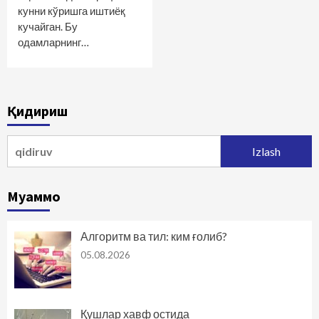
кунни кўришга иштиёқ
кучайган. Бу
одамларнинг…
Қидириш
Qidirshish:
Муаммо
Алгоритм ва тил: ким ғолиб?
05.08.2026
Қушлар хавф остида