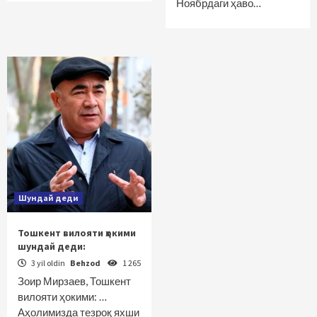
Ноябрдаги ҳаво…
Шундай деди
Тошкент вилояти ҳокими
шундай деди:
3 yil oldin
Behzod
1 265
Зоир Мирзаев, Тошкент
вилояти ҳокими: …
Аҳолимизда тезроқ яхши