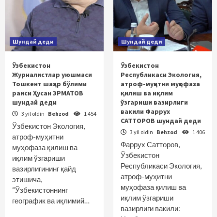
Шундай деди
Шундай деди
Ўзбекистон
Ўзбекистон
Журналистлар уюшмаси
Республикаси Экология,
Тошкент шаҳар бўлими
атроф-муҳитни муҳофаза
раиси Ҳусан ЭРМАТОВ
қилиш ва иқлим
шундай деди
ўзгариши вазирлиги
вакили Фаррух
3 yil oldin
Behzod
1 454
САТТОРОВ шундай деди
Ўзбекистон Экология,
3 yil oldin
Behzod
1 406
атроф-муҳитни
Фаррух Сатторов,
муҳофаза қилиш ва
Ўзбекистон
иқлим ўзгариши
Республикаси Экология,
вазирлигининг қайд
атроф-муҳитни
этишича,
муҳофаза қилиш ва
“Ўзбекистоннинг
иқлим ўзгариши
географик ва иқлимий…
вазирлиги вакили: