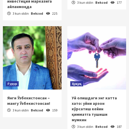
инвестиция марказига
3 kun oldin
Behzod
177
айланмоқда
3 kun oldin
Behzod
225
Ғурур
Ҳуқуқ
Янги Ўзбекистонсан –
Уй олишдаги энг катта
мангу Ўзбекистонсан!
хато: уйни арзон
кўрсатиш кейин
3 kun oldin
Behzod
159
қимматга тушиши
мумкин
3 kun oldin
Behzod
187