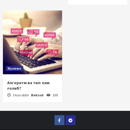
Муаммо
Алгоритм ва тил: ким
ғолиб?
3 kun oldin
Behzod
169
Facebook
Telegram