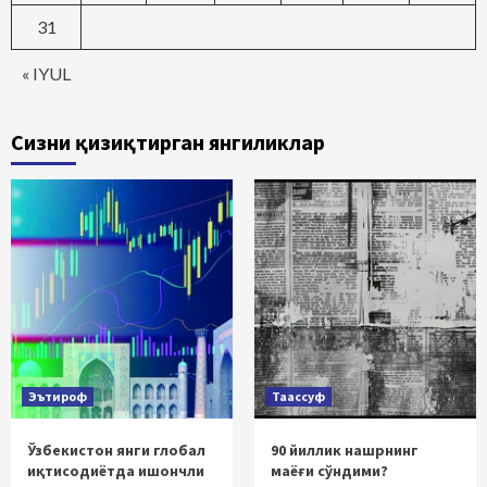
31
« IYUL
Сизни қизиқтирган янгиликлар
Эътироф
Таассуф
Ўзбекистон янги глобал
90 йиллик нашрнинг
иқтисодиётда ишончли
маёғи сўндими?