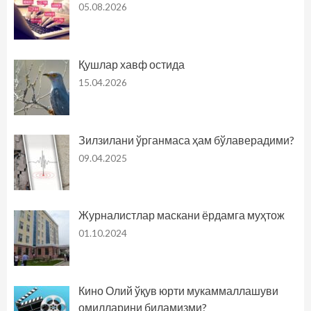
05.08.2026
Қушлар хавф остида
15.04.2026
Зилзилани ўрганмаса ҳам бўлаверадими?
09.04.2025
Журналистлар маскани ёрдамга муҳтож
01.10.2024
Кино Олий ўқув юрти мукаммаллашуви
омилларини биламизми?