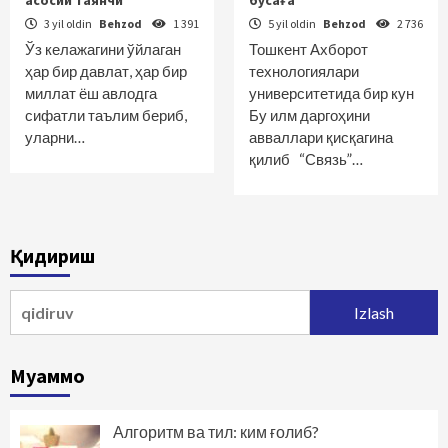
асосий таянчи
бўсаға
3 yil oldin
Behzod
1 391
5 yil oldin
Behzod
2 736
Ўз келажагини ўйлаган
Тошкент Ахборот
ҳар бир давлат, ҳар бир
технологиялари
миллат ёш авлодга
университетида бир кун
сифатли таълим бериб,
Бу илм даргоҳини
уларни…
авваллари қисқагина
қилиб “Связь”…
Қидириш
Qidirshish:
Муаммо
Алгоритм ва тил: ким ғолиб?