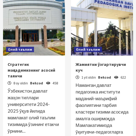
Олий таълим
Олий таълим
Стратегик
Жамиятни ўзгартирувчи
мақсадимизнинг асосий
куч
таянчи
1 yil oldin
Behzod
622
8 oy oldin
Behzod
458
Наманган давлат
Ўзбекистон давлат
педагогика институти
жаҳон тиллари
маданий-маърифий
университети 2024-
фаолиятини тарбия
2025 ўқув йилида
кластери тизими асосида
мамлакат олий таълим
амалга оширмоқда
тизимида ўзининг етакчи
Мамлакатимизда
ўрнини…
ўқитувчи-педагогларга