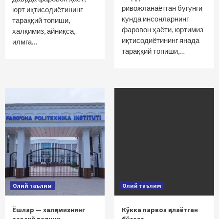
ривожланаётган бугунги
юрт иқтисодиётининг
кунда инсонларнинг
тараққий топиши,
фаровон ҳаёти, юртимиз
халқимиз, айниқса,
иқтисодиётининг янада
илмга…
тараққий топиши,…
Олий таълим
Олий таълим
Ёшлар — халқимизнинг
Кўкка парвоз қилаётган