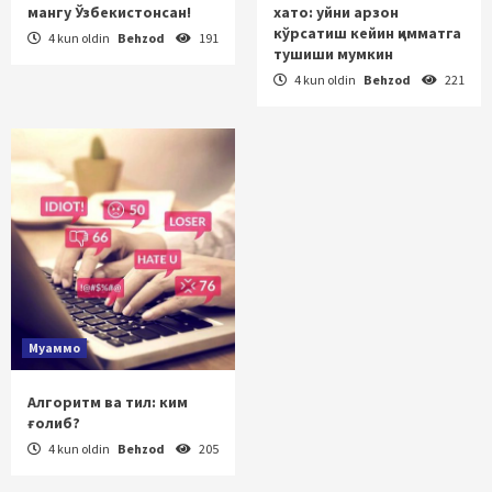
мангу Ўзбекистонсан!
хато: уйни арзон
кўрсатиш кейин қимматга
4 kun oldin
Behzod
191
тушиши мумкин
4 kun oldin
Behzod
221
Муаммо
Алгоритм ва тил: ким
ғолиб?
4 kun oldin
Behzod
205