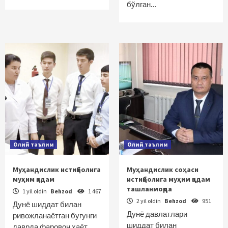
бўлган…
Олий таълим
Олий таълим
Муҳандислик истиқболига
Муҳандислик соҳаси
муҳим қадам
истиқболига муҳим қадам
ташланмоқда
1 yil oldin
Behzod
1 467
2 yil oldin
Behzod
951
Дунё шиддат билан
Дунё давлатлари
ривожланаётган бугунги
шиддат билан
даврда фаровон ҳаёт,