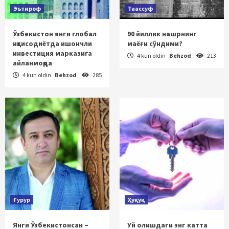
Эътироф
Таассуф
Ўзбекистон янги глобал
90 йиллик нашрнинг
иқтисодиётда ишончли
маёғи сўндими?
инвестиция марказига
4 kun oldin
Behzod
213
айланмоқда
4 kun oldin
Behzod
285
Ғурур
Ҳуқуқ
Янги Ўзбекистонсан –
Уй олишдаги энг катта