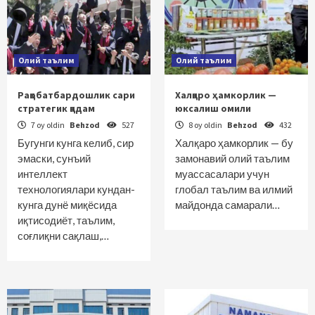
Олий таълим
Олий таълим
Рақобатбардошлик сари
Халқаро ҳамкорлик —
стратегик қадам
юксалиш омили
7 oy oldin
Behzod
527
8 oy oldin
Behzod
432
Бугунги кунга келиб, сир
Халқаро ҳамкорлик — бу
эмаски, сунъий
замонавий олий таълим
интеллект
муассасалари учун
технологиялари кундан-
глобал таълим ва илмий
кунга дунё миқёсида
майдонда самарали…
иқтисодиёт, таълим,
соғлиқни сақлаш,…