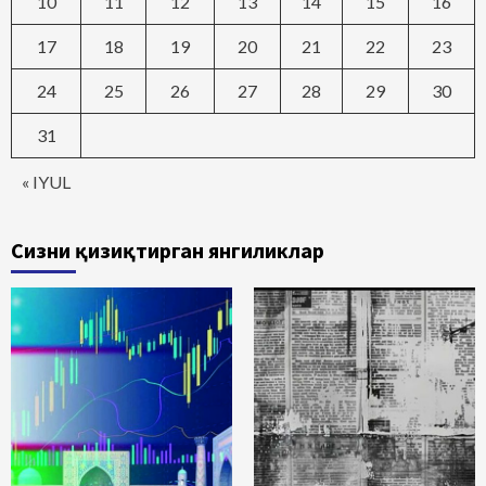
10
11
12
13
14
15
16
17
18
19
20
21
22
23
24
25
26
27
28
29
30
31
« IYUL
Сизни қизиқтирган янгиликлар