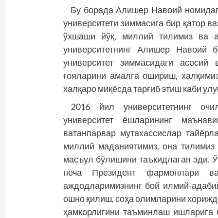
Бу борада Алишер Навоий номидаги
университети зиммасига бир қатор в
ўхшаши йўқ, миллий тилимиз ва а
университетнинг Алишер Навоий б
университет зиммасидаги асосий 
ғояларини амалга ошириш, халқимиз
халқаро миқёсда тарғиб этиш каби улу
2016 йил университетнинг оч
университет ёшларининг маънав
ватанпарвар мутахассислар тайёрл
миллий маданиятимиз, она тилимиз
масъул бўлишини таъкидлаган эди. Ў
неча Президент фармонлари ва
аждодларимизнинг бой илмий-адаби
ошно қилиш, соҳа олимларини хорижд
ҳамкорлигини таъминлаш ишларига 