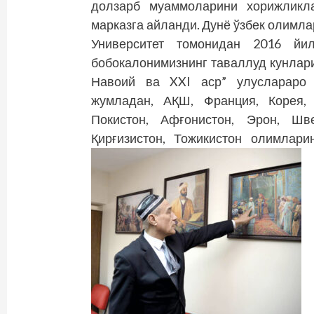
долзарб муаммоларини хорижликла
марказга айланди. Дунё ўзбек олимла
Университет томонидан 2016 й
бобокалонимизнинг таваллуд кунлар
Навоий ва XXI аср” улуслараро 
жумладан, АҚШ, Франция, Корея, 
Покистон, Афғонистон, Эрон, Шве
Қирғизистон, Тожикистон олимлари