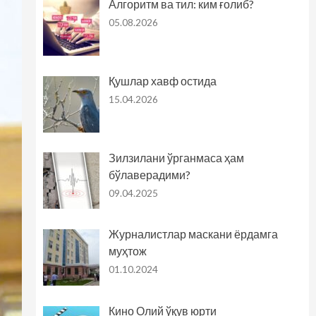
Алгоритм ва тил: ким ғолиб?
05.08.2026
Қушлар хавф остида
15.04.2026
Зилзилани ўрганмаса ҳам
бўлаверадими?
09.04.2025
Журналистлар маскани ёрдамга
муҳтож
01.10.2024
Кино Олий ўқув юрти