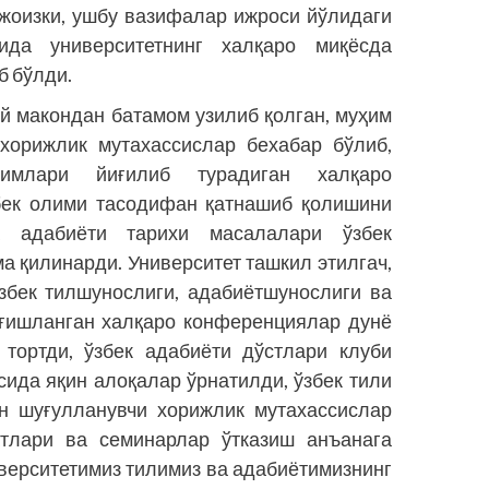
жоизки, ушбу вазифалар ижроси йўлидаги
зида университетнинг халқаро миқёсда
б бўлди.
й макондан батамом узилиб қолган, муҳим
 хорижлик мутахассислар бехабар бўлиб,
имлари йиғилиб турадиган халқаро
збек олими тасодифан қатнашиб қолишини
а адабиёти тарихи масалалари ўзбек
а қилинарди. Университет ташкил этилгач,
збек тилшунослиги, адабиётшунослиги ва
ғишланган халқаро конференциялар дунё
 тортди, ўзбек адабиёти дўстлари клуби
ида яқин алоқалар ўрнатилди, ўзбек тили
н шуғулланувчи хорижлик мутахассислар
атлари ва семинарлар ўтказиш анъанага
иверситетимиз тилимиз ва адабиётимизнинг