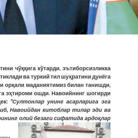
тини чўққига кўтарди, эътиборсизликка
 тиклади ва туркий тил шуҳратини дунёга
ри орқали маданиятимиз билан танишди,
га эҳтироми ошди. Навоийнинг шогирди
дек:
“Султонлар унинг асарларига эга
иб, Навоийдан китоблар тилар эди ва
рининг олий безаги сифатида ардоқлар
оми