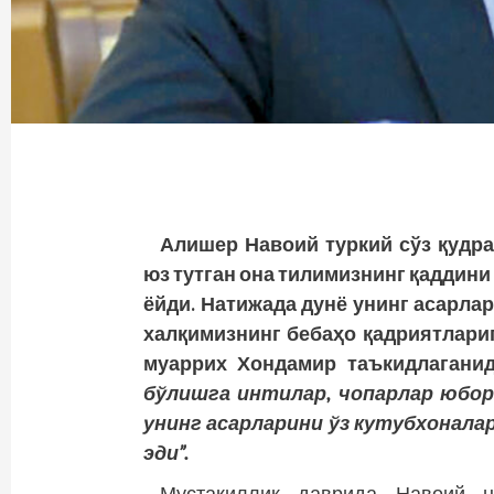
Алишер Навоий туркий сўз қудра
юз тутган она тилимизнинг қаддини
ёйди. Натижада дунё унинг асарла
халқимизнинг бебаҳо қадриятлари
муаррих Хондамир таъкидлагани
бўлишга интилар, чопарлар юбор
унинг асарларини ўз кутубхонала
эди”.
Мустақиллик даврида Навоий н