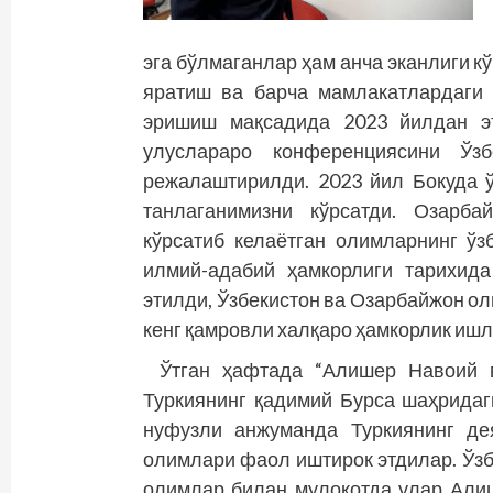
эга бўлмаганлар ҳам анча эканлиги к
яратиш ва барча мамлакатлардаги 
эришиш мақсадида 2023 йилдан э
улуслараро конференциясини Ўзб
режалаштирилди. 2023 йил Бокуда ў
танлаганимизни кўрсатди. Озарба
кўрсатиб келаётган олимларнинг ўз
илмий-адабий ҳамкорлиги тарихид
этилди, Ўзбекистон ва Озарбайжон о
кенг қамровли халқаро ҳамкорлик ишл
Ўтган ҳафтада “Алишер Навоий 
Туркиянинг қадимий Бурса шаҳридаг
нуфузли анжуманда Туркиянинг де
олимлари фаол иштирок этдилар. Ўз
олимлар билан мулоқотда улар Али