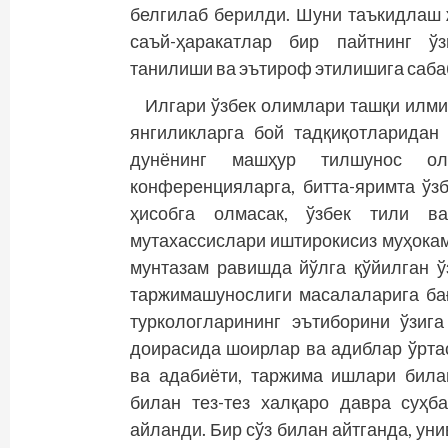
белгилаб берилди. Шуни таъкидлаш 
саъй­-ҳаракатлар бир пайтнинг ў
танилиши ва эътироф этилишига саба
Илгари ўзбек олимлари ташқи илми
янгиликларга бой тадқиқотларидан
дунёнинг машҳур тилшунос ол
конференцияларга, битта-яримта ў
ҳисобга олмасак, ўзбек тили в
мутахассислари иштирокисиз муҳокам
мунтазам равишда йўлга қўйилган ў
таржимашунослиги масалаларига ба
туркологларининг эътиборини ўзига
доирасида шоирлар ва адиблар ўртас
ва адабиёти, таржима ишлари била
билан тез-тез халқаро давра суҳб
айланди. Бир сўз билан айтганда, ун