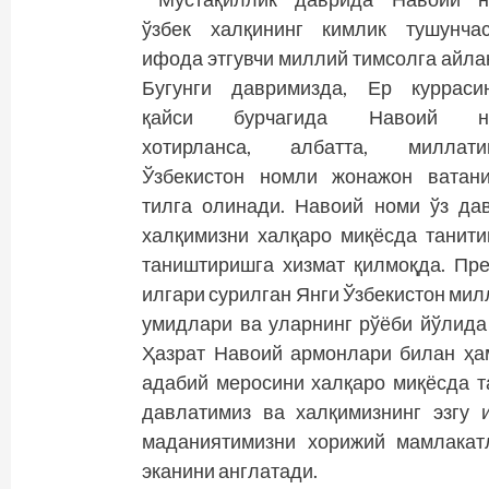
ўзбек халқининг кимлик тушунча
ифода этгувчи миллий тимсолга айла
Бугунги давримизда, Ер курраси
қайси бурчагида Навоий н
хотирланса, албатта, миллатим
Ўзбекистон номли жонажон ватан
тилга олинади. Навоий номи ўз да
халқимизни халқаро миқёсда танити
таништиришга хизмат қилмоқда. Пр
илгари сурилган Янги Ўзбекистон милл
умидлари ва уларнинг рўёби йўлида
Ҳазрат Навоий армонлари билан ҳа
адабий меросини халқаро миқёсда т
давлатимиз ва халқимизнинг эзгу
маданиятимизни хорижий мамлакат
эканини англатади.