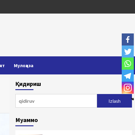
ят
Мулоҳаза
Қидириш
Qidirshish:
Муаммо