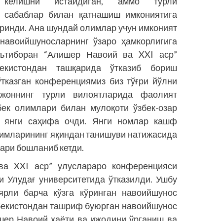
келишни истайдиган, аммо турли
сабаблар билан қатнашиш имкониятига
ўринди. Ана шундай олимлар учун имконият
навоийшуносларнинг ўзаро ҳамкорлигига
ътиборан “Алишер Навоий ва XXI аср”
екистондан ташқарида ўтказиб бориш
тказган конференциямиз биз тўғри йўлни
йжоннинг турли вилоятларида фаолият
бек олимлари билан мулоқоти ўзбек-озар
а янги саҳифа очди. Янги номлар кашф
лимларининг яқиндан танишуви натижасида
ари бошланиб кетди.
ва XXI аср” улуслараро конференцияси
и Улудағ университетида ўтказилди. Ушбу
ярли барча кўзга кўринган навоийшунос
бекистондан ташриф буюрган навоийшунос
шер Навоий ҳаёти ва ижодини ўрганиш ва