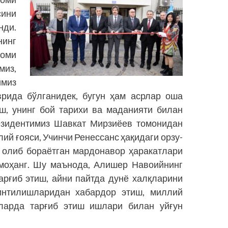
сини
нди.
нинг
оми
из,
имиз
врида бўлганидек, бугун ҳам асрлар оша
ш, унинг бой тарихи ва маданияти билан
езидентимиз Шавкат Мирзиёев томонидан
ий ғояси, Учинчи Ренессанс ҳақидаги орзу-
 олиб бораётган мардонавор ҳаракатлари
моҳанг. Шу маънода, Алишер Навоийнинг
арғиб этиш, айни пайтда дунё халқларини
 интилишларидан хабардор этиш, миллий
ларда тарғиб этиш ишлари билан уйғун