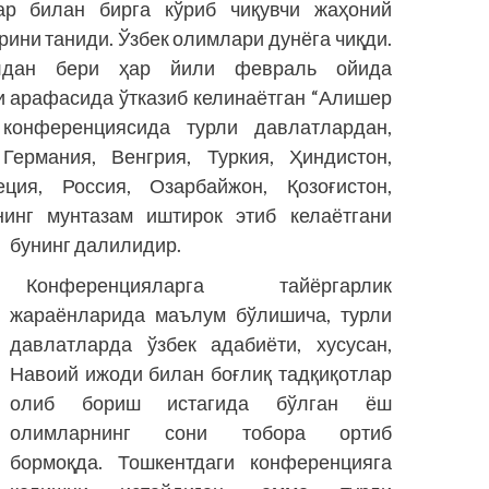
р билан бирга кўриб чиқувчи жаҳоний
рини таниди. Ўзбек олимлари дунёга чиқди.
илдан бери ҳар йили февраль ойида
и арафасида ўтказиб келинаётган “Алишер
конференциясида турли давлатлардан,
Германия, Венгрия, Туркия, Ҳиндистон,
ция, Россия, Озарбайжон, Қозоғистон,
нинг мунтазам иштирок этиб келаётгани
бунинг далилидир.
Конференцияларга тайёргарлик
жараёнларида маълум бўлишича, турли
давлатларда ўзбек адабиёти, хусусан,
Навоий ижоди билан боғлиқ тадқиқотлар
олиб бориш истагида бўлган ёш
олимларнинг сони тобора ортиб
бормоқда. Тошкентдаги конференцияга