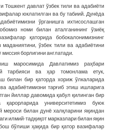
 Тошкент давлат ўзбек тили ва адабиёти
азифалар юклатилган ва бу табиий. Дунёда
дабиётимизни ўрганишга ихтисос­лашган
обомиз номи билан аталганининг ўзиёқ
вазифалар қаторида бобокалонимизнинг
 маданиятини, ўзбек тили ва адабиётини
ғ миссия борлигини англатади.
илиш маросимида Давлатимиз раҳбари
ий тарбияси ва ҳар томонлама етук,
аш билан бир қаторда хориж ўлкаларида
 ва адабиётимизни тарғиб этиш ишларига
тган йиллар давомида қабул қилинган бир
 қарорларида университетимиз буюк
й мероси билан дунё халқларини яқиндан
аги илмий-тадқиқот марказлари билан яқин
бош бўлиши ҳақида бир қатор вазифалар