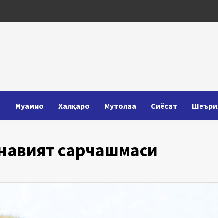
Т
Муаммо
Халқаро
Мутолаа
Сиёсат
Шеъри
навият сарчашмаси