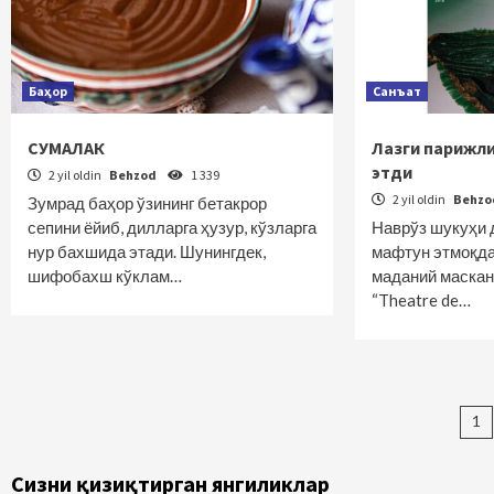
Баҳор
Санъат
СУМАЛАК
Лазги парижл
этди
2 yil oldin
Behzod
1 339
2 yil oldin
Behz
Зумрад баҳор ўзининг бетакрор
сепини ёйиб, дилларга ҳузур, кўзларга
Наврўз шукуҳи 
нур бахшида этади. Шунинг­дек,
мафтун этмоқда
шифобахш кўклам…
маданий маскан
“Theatre de…
Ma
1
bo
Сизни қизиқтирган янгиликлар