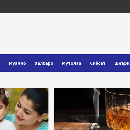
Т
Муаммо
Халқаро
Мутолаа
Сиёсат
Шеъри