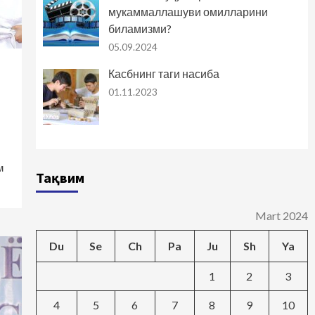
мукаммаллашуви омилларини
биламизми?
05.09.2024
Касбнинг таги насиба
01.11.2023
м
Тақвим
Mart 2024
Du
Se
Ch
Pa
Ju
Sh
Ya
1
2
3
4
5
6
7
8
9
10