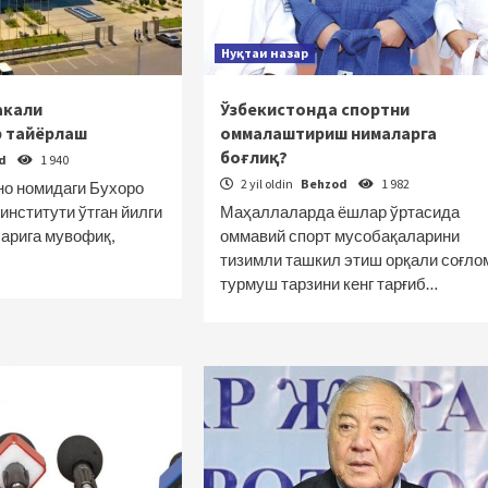
Нуқтаи назар
акали
Ўзбекистонда спортни
р тайёрлаш
оммалаштириш нималарга
боғлиқ?
od
1 940
2 yil oldin
Behzod
1 982
но номидаги Бухоро
институти ўтган йилги
Маҳаллаларда ёшлар ўртасида
арига мувофиқ,
оммавий спорт мусобақаларини
тизимли ташкил этиш орқали соғло
турмуш тарзини кенг тарғиб…