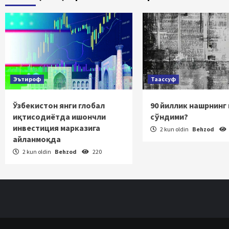
ha
Эътироф
Таассуф
Ўзбекистон янги глобал
90 йиллик нашрнинг
иқтисодиётда ишончли
сўндими?
инвестиция марказига
2 kun oldin
Behzod
айланмоқда
2 kun oldin
Behzod
220