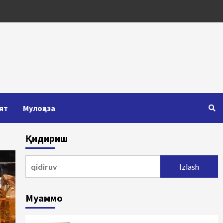
ят
Мулоҳаза
Қидириш
Qidirshish:
Муаммо