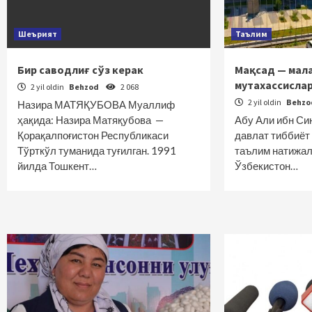
Шеърият
Таълим
Бир саводлиғ сўз керак
Мақсад — мал
мутахассисла
2 yil oldin
Behzod
2 068
2 yil oldin
Behz
Назира МАТЯҚУБОВА Муаллиф
ҳақида: Назира Матяқубова —
Абу Али ибн Си
Қорақалпоғистон Республикаси
давлат тиббиёт 
Тўрткўл туманида туғилган. 1991
таълим натижал
йилда Тошкент…
Ўзбекистон…