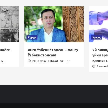
rakatlanish
Ғурур
Ҳуқуқ
 маёғи
Янги Ўзбекистонсан – мангу
Уй олишд
Ўзбекистонсан!
уйни ар
қимматг
171
2 kun oldin
Behzod
157
2 kun ol