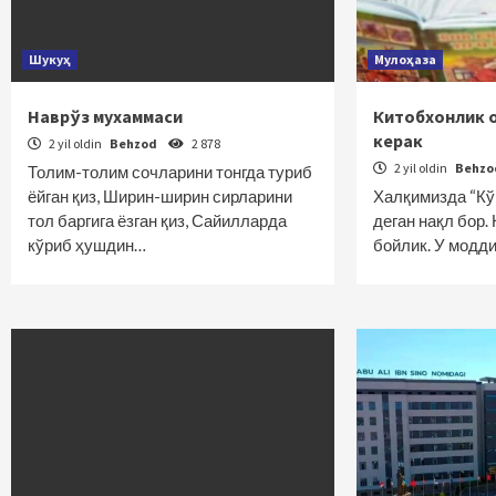
Шукуҳ
Мулоҳаза
Наврўз мухаммаси
Китобхонлик 
керак
2 yil oldin
Behzod
2 878
2 yil oldin
Behz
Толим-толим сочларини тонгда туриб
ёйган қиз, Ширин-ширин сирларини
Халқимизда “Кўп
тол баргига ёзган қиз, Сайилларда
деган нақл бор.
кўриб ҳушдин…
бойлик. У модд