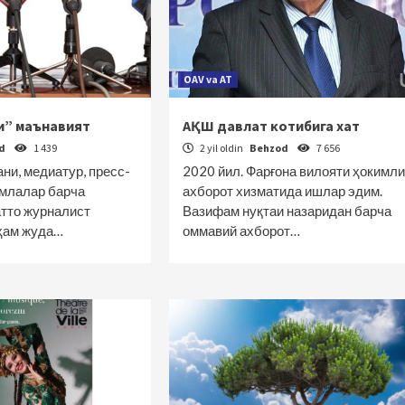
OAV va AT
и” маънавият
АҚШ давлат котибига хат
od
1 439
2 yil oldin
Behzod
7 656
ни, медиатур, пресс-
2020 йил. Фарғона вилояти ҳокимли
умлалар барча
ахборот хизматида ишлар эдим.
атто журналист
Вазифам нуқтаи назаридан барча
ҳам жуда…
оммавий ахборот…