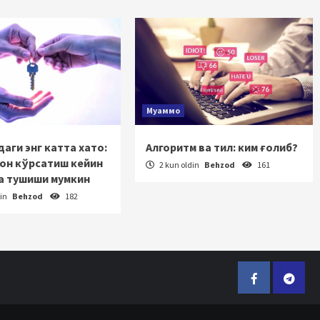
Муаммо
аги энг катта хато:
Алгоритм ва тил: ким ғолиб?
зон кўрсатиш кейин
2 kun oldin
Behzod
161
а тушиши мумкин
din
Behzod
182
Facebook
Telegr