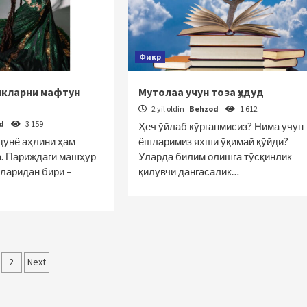
Фикр
икларни мафтун
Мутолаа учун тоза ҳудуд
2 yil oldin
Behzod
1 612
od
3 159
Ҳеч ўйлаб кўрганмисиз? Нима учун
дунё аҳлини ҳам
ёшларимиз яхши ўқимай қўйди?
. Париждаги машҳур
Уларда билим олишга тўсқинлик
ларидан бири –
қилувчи дангасалик…
qolalar
2
Next
‘yicha