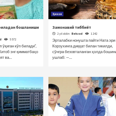
Ҳикоя
оиладан бошланиши
Замонавий тиббиёт
2 yil oldin
Behzod
1 242
od
5 572
Эрталабки нонушта пайти Ната эри
 ўқиган кўп билади”,
Корзухинга диққат билан тикилди,
 Китоб энг қимматбаҳо
сўнгра бе­зовталанган ҳолда бошин
ият ва…
ушлаб: —…