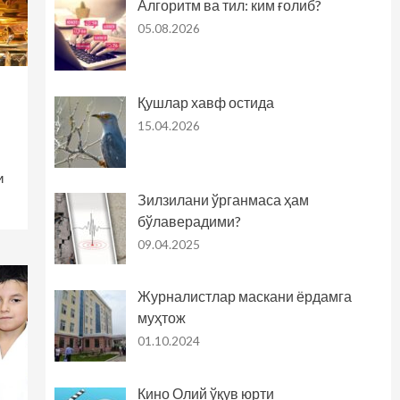
Алгоритм ва тил: ким ғолиб?
05.08.2026
Қушлар хавф остида
15.04.2026
и
Зилзилани ўрганмаса ҳам
бўлаверадими?
09.04.2025
Журналистлар маскани ёрдамга
муҳтож
01.10.2024
Кино Олий ўқув юрти