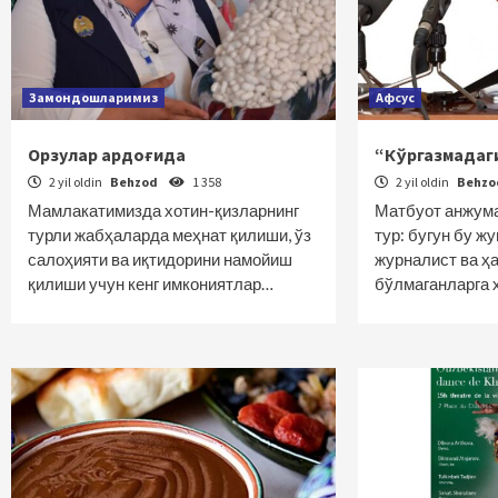
Замондошларимиз
Афсус
Орзулар ардоғида
“Кўргазмадаг
2 yil oldin
Behzod
1 358
2 yil oldin
Behz
Мамлакатимизда хотин-қизларнинг
Матбуот анжума
турли жабҳаларда меҳнат қилиши, ўз
тур: бугун бу ж
салоҳияти ва иқтидорини намойиш
журналист ва ҳ
қилиши учун кенг имкониятлар…
бўлмаганларга 