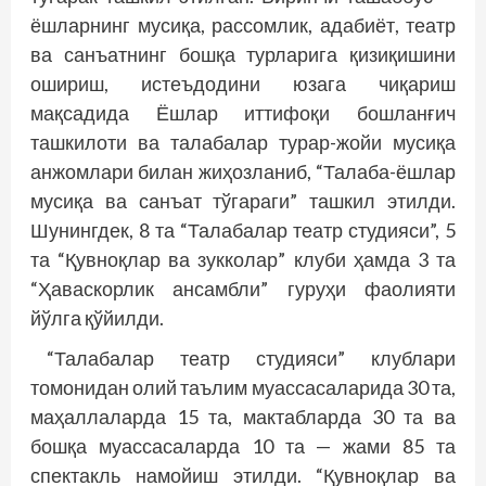
ёшларнинг мусиқа, рассомлик, адабиёт, театр
ва санъатнинг бошқа турларига қизиқишини
ошириш, истеъдодини юзага чиқариш
мақсадида Ёшлар иттифоқи бошланғич
ташкилоти ва талабалар турар-жойи мусиқа
анжомлари билан жиҳозланиб, “Талаба-ёшлар
мусиқа ва санъат тўгараги” ташкил этилди.
Шунингдек, 8 та “Талабалар театр студияси”, 5
та “Қувноқлар ва зукколар” клуби ҳамда 3 та
“Ҳаваскорлик ансамбли” гуруҳи фаолияти
йўлга қўйилди.
“Талабалар театр студияси” клублари
томонидан олий таълим муассасаларида 30 та,
маҳаллаларда 15 та, мактабларда 30 та ва
бошқа муассасаларда 10 та — жами 85 та
спектакль намойиш этилди. “Қувноқлар ва