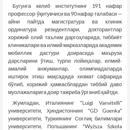
Бугунга келиб институтнинг 191 нафар
профессор-ўқитувчиси ва 90 нафар талабаси —
айни пайтда магистратура ва клиник
ординатура резидентлари, докторантлар
хорижий олий таълим даргоҳларида, тиббиёт
клиникалари ва илмий марказларида академик
мобиллик дастури доирасида маъруза
дарсларини ўтиш, турли лойиҳалар, илмий-
амалий анжуманлар, олимпиадаларда
иштирок этиш мақсадида хизмат сафарида
бўлиб, хорижий ҳамкасблардан тиббий даво
муолажаларига доир тажриба ўрганиб қайтди.
Жумладан, Италиянинг “Luigi Vanvitelli”
университети, Ҳиндистоннинг “GD Goenka”
университети, Туркиянинг Соғлиқ билимлари
университети, Польшанинг “Wyższa Szkoła