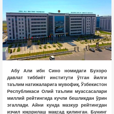
Абу Али ибн Сино номидаги Бухоро
давлат тиббиёт институти ўтган йилги
таълим натижаларига мувофиқ, Ўзбекистон
Республикаси Олий таълим муассасалари
миллий рейтингида кучли бешликдан ўрин
эгаллади. Айни кунда мазкур рейтингдан
изчил юқорилаш мақсад қилинган. Бунинг