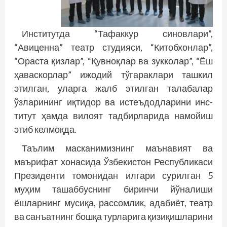
Институтда “Тафаккур синовлари”,
“Авиценна” театр студияси, “Китобхонлар”,
“Ораста қизлар”, “Қувноқлар ва зукколар”, “Ёш
ҳаваскорлар” ижодий тўгараклари ташкил
этилган, уларга жалб этилган талабалар
ўзларининг иқтидор ва истеъдодларини инс­
титут ҳамда вилоят тадбирларида намойиш
этиб келмоқда.
Таълим масканимизнинг маънавият ва
маърифат хонасида Ўзбекистон Республикаси
Президенти томонидан илгари сурилган 5
муҳим ташаббуснинг биринчи йўналиши
ёшларнинг мусиқа, рассомлик, адабиёт, театр
ва санъатнинг бошқа турларига қизиқиш­ларини