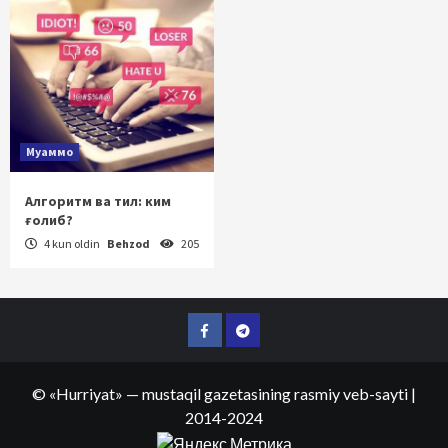
Муаммо
Алгоритм ва тил: ким
ғолиб?
4 kun oldin
Behzod
205
Facebook
Telegram
©
«Hurriyat»
— mustaqil gazetasining rasmiy veb-sayti
|
2014-2024