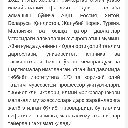
илмий-амалий фаолиятга доир таж­риба
алмашиш бўйича АҚШ, Россия, Хитой,
Беларусь, Ҳиндистон, Жанубий Корея, Туркия,
Малайзия ва бошқа қатор давлатлар
ўртасидаги алоқаларни эътироф этиш мумкин.
Айни кунда дунёнинг 40 дан ортиқ олий таълим
даргоҳлари, университет, клиника ва
ташкилотлари билан ўзаро меморандум ва
шартномалар имзоланган. Ўтган йил давомида
тиббиёт институтига 170 та хорижий олий
таълим муассасаси профессор-ўқитувчилари,
тиббиёт клиникалари, илмий марказлар юқори
малакали мутахассислари дарс жараёнларига
жалб этилган бўлиб, пировардида бу таълим
сифатини оширишга, малакали мутахассислар
тайёрлашга хизмат қилади.