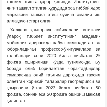
ташкил этишга қарор қилинди. Институтнинг
янги ташкил этилган ҳудудида эса тиббий ядро
марказини ташкил этиш бўйича амалий иш
аллақачон старт олган.
Халқаро ҳамкорлик лойиҳалари натижаси
ўлароқ, тиббиёт институтининг академик
мобиллик доирасида қабул қилинадиган ва
юбориладиган профессор-ўқитувчилари ва
талабалари сони 2023 йилга нисбатан 25
фоизга оширилиши кўзда тутилмоқда. Бу
борада олиб борилаётган чора-тадбирлар
самарасида олий таълим даргоҳида таҳсил
олаётган хорижий талабалар географияси ва
қамровини ўтган 2023 йилга нисбатан 50
фоизга, сонини эса 20 фоизга ошириш мақсад
қилинган.