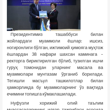
Президентимиз ташаббуси билан
жойлардаги муаммоли ёшлар: ишсиз,
ногиронлиги бўлган, ижтимоий ҳимояга муҳтож
ёшлардан 38 нафари шахсан каминага –
ректорга бириктирилган бўлиб, тузилган ишчи
гуруҳ томонидан уларнинг масала ва
муаммолари мунтазам ўрганиб борилади.
Тегишли мас­ъул ташкилотлар билан
ҳамкорликда бу муаммоларнинг ўз вақтида
ечимини топишга кўмаклашилади.
Нуфузли хорижий олий таълим
муассасаларининг илғор тажрибаси асосида