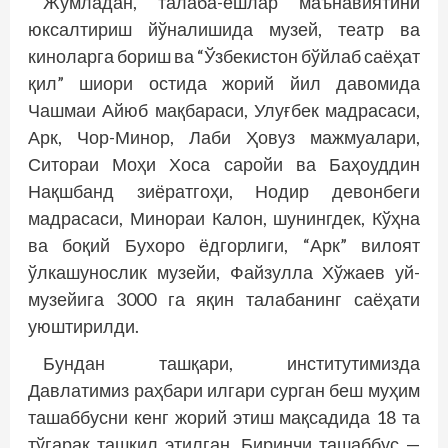
Жумладан, талаба-ёшлар маънавиятини
юксалтириш йўналишида музей, театр ва
киноларга бориш ва “Ўзбекистон бўйлаб саё­ҳат
қил” шиори остида жорий йил давомида
Чашмаи Айюб мақбараси, Улуғбек мадра­саси,
Арк, Чор-Минор, Лаби Ҳовуз мажмуалари,
Ситораи Моҳи Хоса саройи ва Баҳоуддин
Нақшбанд зиёратгоҳи, Нодир девонбеги
мадрасаси, Минораи Калон, шунингдек, Кўҳна
ва боқий Бухоро ёдгорлиги, “Арк” вилоят
ўлкашунослик музейи, Файзулла Хўжаев уй-
музейига 3000 га яқин талабанинг саёҳати
уюштирилди.
Бундан ташқари, институтимизда
Давлатимиз раҳбари илгари сурган беш муҳим
ташаббусни кенг жорий этиш мақсадида 18 та
тўгарак ташкил этилган. Биринчи ташаббус —