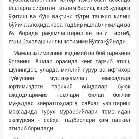
ёшларга сифатли таълим бериш, касб-ҳунарга
ўқитиш ва бўш вақтини тўғри ташкил қилиш
бўйича алоҳида чора-тадбир ишлаб чиқилди ва
бу борада рақамлаштирилган янги тартиб,
яъни баҳолашнинг КПИ тизими йўлга қўйилди.
Мамлакатимизнинг қадимий ва бой тарихини
ўрганиш, ёшлар орасида кенг тарғиб этиш,
шунингдек, уларда миллий ғурур ва ифтихор
туйғусини мустаҳкамлаш мақсадида
юртимиздаги тарихий обидалар, буюк
аждодларимиз номлари билан боғлиқ
муқаддас зиёратгоҳларга саёҳат уюштириш
мақсадида гуруҳ мураббийлари томонидан
экскурсия – саёҳат тадбирлари ҳам ташкил
этилиб борилади.