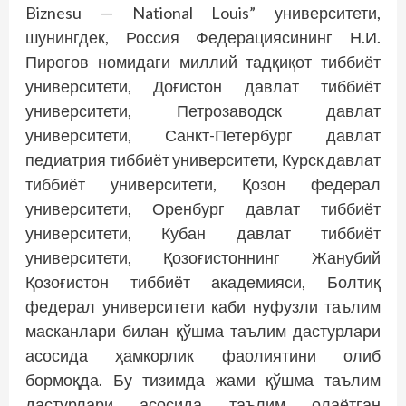
Biznesu — National Louis” университети,
шунингдек, Россия Федерациясининг Н.И.
Пирогов номидаги миллий тадқиқот тиббиёт
университети, Доғистон давлат тиббиёт
университети, Петрозаводск давлат
университети, Санкт-Петербург давлат
педиатрия тиббиёт университети, Курск давлат
тиббиёт университети, Қозон федерал
университети, Оренбург давлат тиббиёт
университети, Кубан давлат тиббиёт
университети, Қозоғистоннинг Жанубий
Қозоғистон тиббиёт академияси, Болтиқ
федерал университети каби нуфузли таълим
масканлари билан қўшма таълим дастурлари
асосида ҳамкорлик фаолиятини олиб
бормоқда. Бу тизимда жами қўшма таълим
дастурлари асосида таълим олаётган