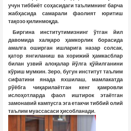
учун тиббиёт соҳасидаги таълимнинг барча
жабҳасида самарали фаолият юритиш
тақозо қилинмоқда.
Биргина институтимизнинг ўтган йил
давомида халқаро ҳамкорлик борасида
амалга оширган ишларига назар солсак,
қатор янгиланиш ва хорижий ҳамкасблар
билан узвий алоқалар йўлга қўйилганини
кўриш мумкин. Зеро, бугун институт таълим
сифатини янада яхшилаш, мамлакатда
рўёбга чиқарилаётган кенг қамровли
ислоҳотларда фаол иштирок этаётган
замонавий кампусга эга етакчи тиббий олий
таълим муассасаси ҳисобланади.