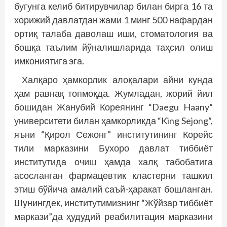
бугунга келиб битирувчилар билан бирга 16 та
хорижий давлатдан жами 1 минг 500 нафардан
ортиқ талаба даволаш иши, стоматология ва
бошқа таълим йўналишларида таҳсил олиш
имкониятига эга.
Халқаро ҳамкорлик алоқалари айни кунда
ҳам равнақ топмоқда. Жумладан, жорий йил
бошидан Жанубий Кореянинг “Daegu Haany”
университети билан ҳамкорликда “King Sejong”,
яъни “Қирол Сежонг” институтининг Корейс
тили марказини Бухоро давлат тиббиёт
институтида очиш ҳамда халқ табобатига
асосланган фармацевтик кластерни ташкил
этиш бўйича амалий саъй-ҳаракат бошланган.
Шунингдек, институтимизнинг “Жўйзар тиббиёт
маркази”да ҳудудий реабилитация марказини