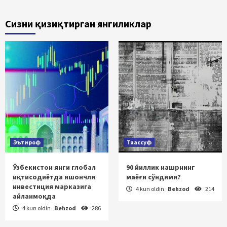
Сизни қизиқтирган янгиликлар
Эътироф
Таассуф
Ўзбекистон янги глобал
90 йиллик нашрнинг
иқтисодиётда ишончли
маёғи сўндими?
инвестиция марказига
4 kun oldin
Behzod
214
айланмоқда
4 kun oldin
Behzod
286