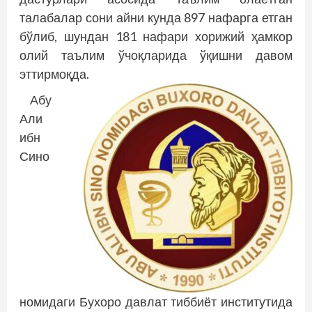
талабалар сони айни кунда 897 нафарга етган
бўлиб, шундан 181 нафари хорижий ҳамкор
олий таълим ўчоқларида ўқишни давом
эттирмоқда.
Абу
Али
ибн
Сино
номидаги Бухоро давлат тиббиёт институтида