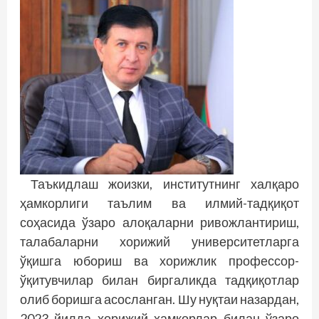
Таъкидлаш жоизки, институтнинг халқаро
ҳамкорлиги таълим ва илмий-тадқиқот
соҳасида ўзаро алоқаларни ривожлантириш,
талабаларни хорижий университетларга
ўқишга юбориш ва хорижлик профессор-
ўқитувчилар билан биргаликда тадқиқотлар
олиб боришга асосланган. Шу нуқтаи назардан,
2023 йилда хорижий ҳамкорлар билан ўзаро