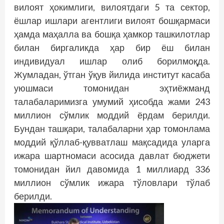
вилоят ҳокимлиги, вилоятдаги 5 та сектор,
ёшлар ишлари агентлиги вилоят бош­қармаси
ҳамда маҳалла ва бошқа ҳамкор ташкилотлар
билан биргаликда ҳар бир ёш билан
индивидуал ишлар олиб борилмоқда.
Жумладан, ўтган ўқув йилида институт касаба
уюшмаси томонидан эҳтиёжманд
талабаларимизга умумий ҳисобда жами 243
миллион сўмлик моддий ёрдам берилди.
Бундан ташқари, талабаларни ҳар томонлама
моддий қўллаб-қувватлаш мақсадида уларга
ижара шартномаси асосида давлат бюджети
томонидан йил давомида 1 миллиард 336
миллион сўмлик ижара тўловлари тўлаб
берилди.