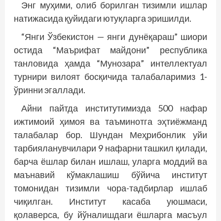
Энг муҳими, олиб борилган тизимли ишлар
натижасида қуйидаги ютуқларга эришилди.
“Янги Ўзбекистон — янги дунёқараш” шиори
остида “Маърифат майдони” республика
танловида ҳамда “Мунозара” интеллектуал
турнири вилоят босқичида талабаларимиз 1-
ўринни эгаллади.
Айни пайтда институтимизда 500 нафар
ижтимоий ҳимоя ва таъминотга эҳтиёжманд
талабалар бор. Шундан Меҳрибонлик уйи
тарбияланувчилари 9 нафарни ташкил қилади,
барча ёшлар билан ишлаш, уларга моддий ва
маънавий кўмаклашиш бўйича институт
томонидан тизимли чора-тадбирлар ишлаб
чиқилган. Институт касаба уюшмаси,
қолаверса, бу йўналишдаги ёшларга масъул