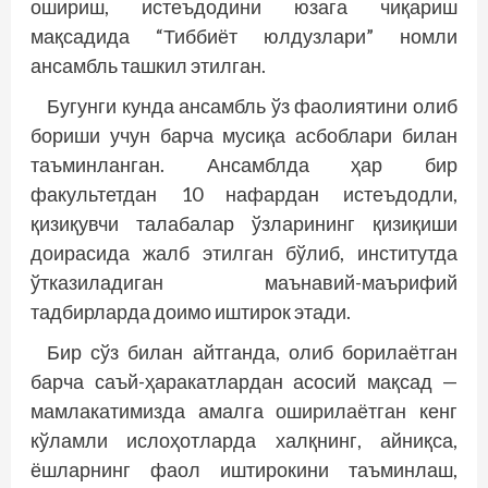
ошириш, истеъдодини юзага чиқариш
мақсадида “Тиббиёт юлдузлари” номли
ансамбль ташкил этилган.
Бугунги кунда ансамбль ўз фаолиятини олиб
бориши учун барча мусиқа асбоблари билан
таъминланган. Ансамблда ҳар бир
факультетдан 10 нафардан истеъдодли,
қизиқувчи талабалар ўзларининг қизиқиши
доирасида жалб этилган бўлиб, институтда
ўтказиладиган маънавий-маърифий
тадбирларда доимо иштирок этади.
Бир сўз билан айтганда, олиб борилаётган
барча саъй-ҳаракатлардан асосий мақсад —
мамлакатимизда амалга оширилаётган кенг
кўламли ислоҳотларда халқнинг, айниқса,
ёшларнинг фаол иштирокини таъминлаш,