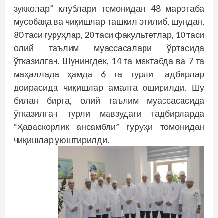
зукколар” клублари томонидан 48 маротаба
мусобақа ва чиқишлар ташкил этилиб, шундан,
80 таси гуруҳлар, 20 таси факультетлар, 10 таси
олий таълим муассасалари ўртасида
ўтказилган. Шунингдек, 14 та мактабда ва 7 та
маҳаллада ҳамда 6 та турли тадбирлар
доирасида чиқишлар амалга оширилди. Шу
билан бирга, олий таълим муассасасида
ўтказилган турли мавзудаги тадбирларда
“Ҳаваскорлик ансамбли” гуруҳи томонидан
чиқиш­лар уюштирилди.