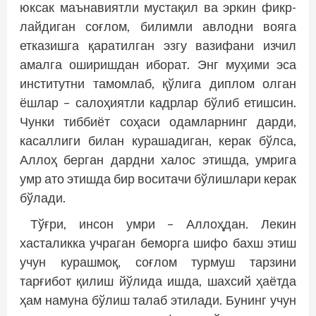
юксак маънавиятли мустақил ва эркин фикр­
лайдиган соғлом, билимли авлодни вояга
етказишга қаратилган эзгу вазифани изчил
амалга оширишдан иборат. Энг муҳими эса
институтни тамомлаб, қўлига диплом олган
ёшлар – салоҳиятли кадрлар бўлиб етишсин.
Чунки тиббиёт соҳаси одамларнинг дарди,
касаллиги билан курашадиган, керак бўлса,
Аллоҳ берган дардни халос этишда, умрига
умр ато этишда бир воситачи бўлишлари керак
бўлади.
Тўғри, инсон умри – Аллоҳдан. Лекин
хасталикка учраган беморга шифо бахш этиш
учун курашмоқ, соғлом турмуш тарзини
тарғибот қилиш йўлида ишда, шахсий ҳаётда
ҳам намуна бўлиш талаб этилади. Бунинг учун