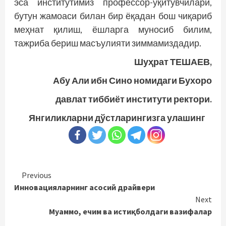
эса институтимиз профессор-ўқитувчилари,
бутун жамоаси билан бир ёқадан бош чиқариб
меҳнат қилиш, ёшларга муносиб билим,
тажриба бериш масъулияти зиммамиздадир.
Шуҳрат ТЕШАЕВ,
Абу Али ибн Сино номидаги Бухоро
давлат тиббиёт институти ректори.
Янгиликларни дўстларингизга улашинг
Continue
Previous
Инновацияларнинг асосий драйвери
Reading
Next
Муаммо, ечим ва истиқболдаги вазифалар