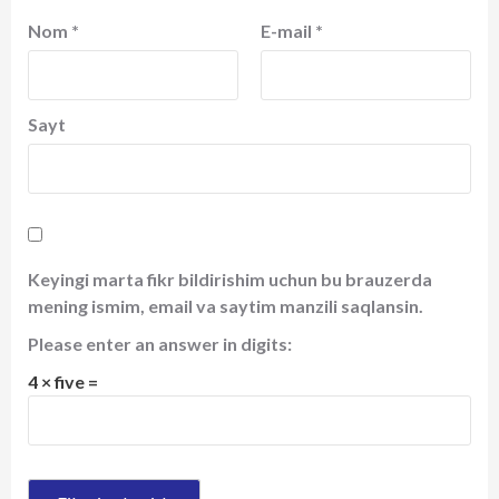
Nom
*
E-mail
*
Sayt
Keyingi marta fikr bildirishim uchun bu brauzerda
mening ismim, email va saytim manzili saqlansin.
Please enter an answer in digits:
4 × five =