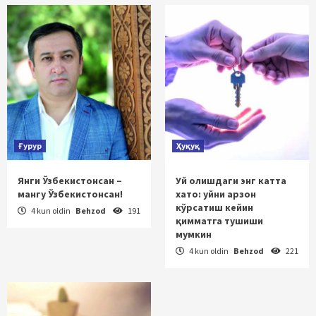
Ғурур
Ҳуқуқ
Янги Ўзбекистонсан –
Уй олишдаги энг катта
мангу Ўзбекистонсан!
хато: уйни арзон
кўрсатиш кейин
4 kun oldin
Behzod
191
қимматга тушиши
мумкин
4 kun oldin
Behzod
221