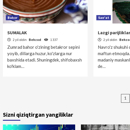
Bahor
San'at
SUMALAK
Lazgi parijlikla
2 yil oldin
Behzod
1 337
2 yil oldin
Behz
Zumrad bahor o'zining betakror sepini
Navro'z shukuhi 
yoyib, dillarga huzur, ko'zlarga nur
maftun etmoqda.
baxshida etadi. Shuning­dek, shifobaxsh
madaniy maskanla
ko'klam…
de…
Ma
1
bo
Sizni qiziqtirgan yangiliklar
ha