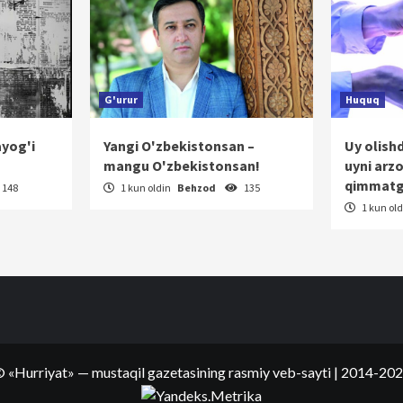
G'urur
Huquq
ayog'i
Yangi O'zbekistonsan –
Uy olish
mangu O'zbekistonsan!
uyni arz
qimmatg
148
1 kun oldin
Behzod
135
1 kun ol
©
«Hurriyat»
— mustaqil gazetasining rasmiy veb-sayti
| 2014-20