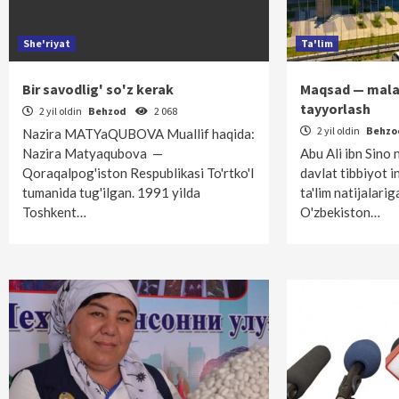
She'riyat
Ta'lim
Bir savodlig' so'z kerak
Maqsad — mala
tayyorlash
2 yil oldin
Behzod
2 068
2 yil oldin
Behz
Nazira MATYaQUBOVA Muallif haqida:
Nazira Matyaqubova —
Abu Ali ibn Sino
Qoraqalpog'iston Respublikasi To'rtko'l
davlat tibbiyot in
tumanida tug'ilgan. 1991 yilda
ta'lim natijalari
Toshkent…
O'zbekiston…