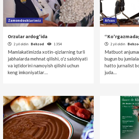
Zamondoshlarimiz
Afsus
Orzular ardog'ida
“Ko'rgazmadag
2 yil oldin
Behzod
1 354
2 yil oldin
Behz
Mamlakatimizda xotin-qizlarning turli
Matbuot anjumani
jabhalarda mehnat qilishi, o'z salohiyati
bugun bu jumlalar
va iqtidorini namoyish qilishi uchun
hatto jurnalist 
keng imkoniyatlar…
juda…