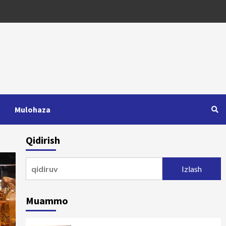
Mulohaza
Qidirish
Qidirshish:
Muammo