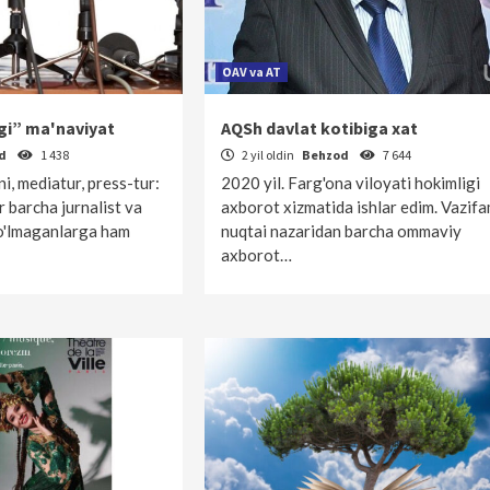
OAV va AT
i” ma'naviyat
AQSh davlat kotibiga xat
od
1 438
2 yil oldin
Behzod
7 644
, mediatur, press-tur:
2020 yil. Farg'ona viloyati hokimligi
 barcha jurnalist va
axborot xizmatida ishlar edim. Vazif
bo'lmaganlarga ham
nuqtai nazaridan barcha ommaviy
axborot…