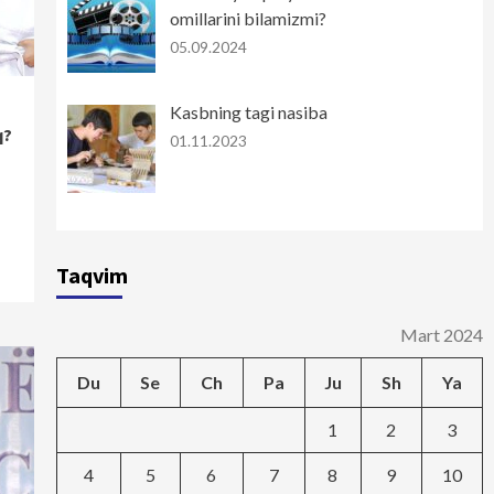
omillarini bilamizmi?
05.09.2024
Kasbning tagi nasiba
q?
01.11.2023
Taqvim
Mart 2024
Du
Se
Ch
Pa
Ju
Sh
Ya
1
2
3
4
5
6
7
8
9
10