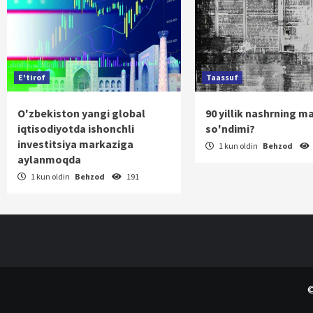
E'tirof
Taassuf
O'zbekiston yangi global
90 yillik nashrning m
iqtisodiyotda ishonchli
so'ndimi?
investitsiya markaziga
1 kun oldin
Behzod
aylanmoqda
1 kun oldin
Behzod
191