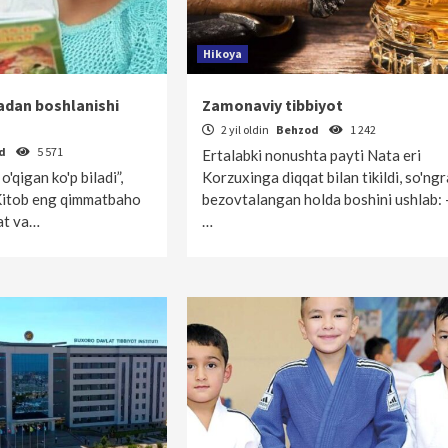
Hikoya
ladan boshlanishi
Zamonaviy tibbiyot
2 yil oldin
Behzod
1 242
od
5 571
Ertalabki nonushta payti Nata eri
o'qigan ko'p biladi”,
Korzuxinga diqqat bilan tikildi, so'ngr
 Kitob eng qimmatbaho
be­zovtalangan holda boshini ushlab:
at va…
…