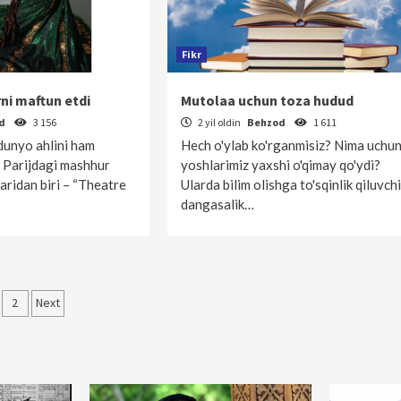
Fikr
rni maftun etdi
Mutolaa uchun toza hudud
od
3 156
2 yil oldin
Behzod
1 611
dunyo ahlini ham
Hech o'ylab ko'rganmisiz? Nima uchu
 Parijdagi mashhur
yoshlarimiz yaxshi o'qimay qo'ydi?
ridan biri – “Theatre
Ularda bilim olishga to'sqinlik qiluvchi
dangasalik…
qolalar
2
Next
‘yicha
rakatlanish