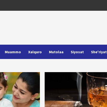
Muammo
Xalqaro
Mutolaa
Siyosat
She'riyat