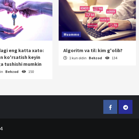
Muammo
dagi eng katta xato:
Algoritm va til: kim g'olib?
on ko'rsatish keyin
1 kun oldin
Behzod
134
a tushishi mumkin
din
Behzod
150
Facebook
Telegr
24