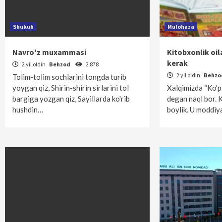
Shukuh
Mulohaza
Navro'z muxammasi
Kitobxonlik oi
kerak
2 yil oldin
Behzod
2 878
2 yil oldin
Behz
Tolim-tolim sochlarini tongda turib
yoygan qiz, Shirin-shirin sirlarini tol
Xalqimizda “Ko'p 
bargiga yozgan qiz, Sayillarda ko'rib
degan naql bor.
hushdin…
boylik. U moddiy