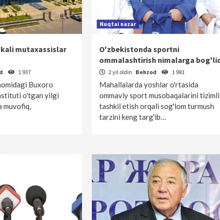
Nuqtai nazar
kali mutaxassislar
O'zbekistonda sportni
ommalashtirish nimalarga bog'li
od
1 937
2 yil oldin
Behzod
1 981
 nomidagi Buxoro
Mahallalarda yoshlar o'rtasida
stituti o'tgan yilgi
ommaviy sport musobaqalarini tizimli
ga muvofiq,
tashkil etish orqali sog'lom turmush
tarzini keng targ'ib…