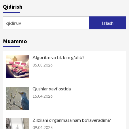
Qidirish
Qidirshish:
Muammo
Algoritm va til: kim g'olib?
05.08.2026
Qushlar xavf ostida
15.04.2026
Zilzilani o'rganmasa ham bo'laveradimi?
09.04.2025