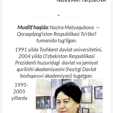
Nazira MATYaQUBOVA
Muallif haqida:
Nazira Matyaqubova —
Qoraqalpog'iston Respublikasi To'rtko'l
tumanida tug'ilgan.
1991 yilda Toshkent davlat universitetini,
2004 yilda O'zbekiston Respub­likasi
Prezidenti huzuridagi davlat va jamiyat
qurilishi akademiyasini (hozirgi Davlat
boshqaruvi akademiyasi) tugatgan.
1995-
2005
yillarda