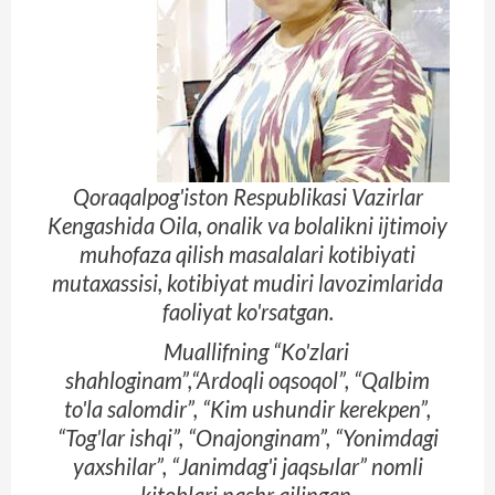
Qoraqalpog'iston Res­publikasi Vazirlar
Kengashida Oila, onalik va bolalikni ijtimoiy
muhofaza qilish masalalari kotibiyati
mutaxassisi, kotibiyat mudiri lavozimlarida
faoliyat ko'rsatgan.
Muallifning “Ko'zlari
shahloginam”,“Ardoqli oqsoqol”, “Qalbim
to'la salomdir”, “Kim ushundir kerekpen”,
“Tog'lar ishqi”, “Onajonginam”, “Yonimdagi
yaxshilar”, “Janimdag'i jaqsыlar” nomli
kitoblari nashr qilingan.