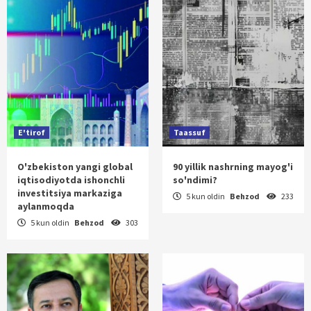
E'tirof
Taassuf
O'zbekiston yangi global
90 yillik nashrning mayog'i
iqtisodiyotda ishonchli
so'ndimi?
investitsiya markaziga
5 kun oldin
Behzod
233
aylanmoqda
5 kun oldin
Behzod
303