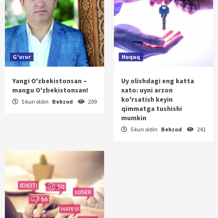
G'urur
Huquq
Yangi O'zbekistonsan –
Uy olishdagi eng katta
mangu O'zbekistonsan!
xato: uyni arzon
ko'rsatish keyin
5 kun oldin
Behzod
209
qimmatga tushishi
mumkin
5 kun oldin
Behzod
241