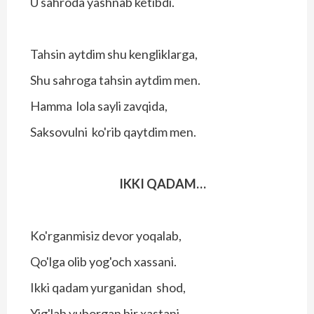
U sahroda yashnab ketibdi.
Tahsin aytdim shu kengliklarga,
Shu sahroga tahsin aytdim men.
Hamma lola sayli zavqida,
Saksovulni ko'rib qaytdim men.
IKKI QADAM…
Ko'rganmisiz devor yoqalab,
Qo'lga olib yog'och xassani.
Ikki qadam yurganidan shod,
Yig'lab yuborgan bir xastani.