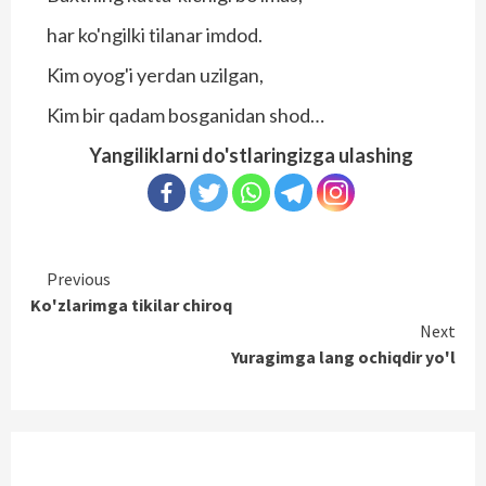
har ko'ngilki tilanar imdod.
Kim oyog'i yerdan uzilgan,
Kim bir qadam bosganidan shod…
Yangiliklarni do'stlaringizga ulashing
Continue
Previous
Ko'zlarimga tikilar chiroq
Reading
Next
Yuragimga lang ochiqdir yo'l