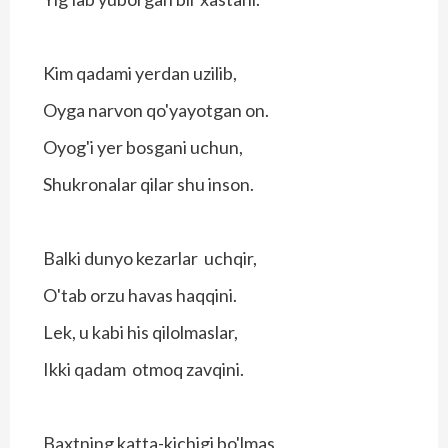
Kim qadami yerdan uzilib,
Oyga narvon qo'yayotgan on.
Oyog'i yer bosgani uchun,
Shukronalar qilar shu inson.
Balki dunyo kezarlar uchqir,
O'tab orzu havas haqqini.
Lek, u kabi his qilolmaslar,
Ikki qadam otmoq zavqini.
Baxtning katta-kichigi bo'lmas,