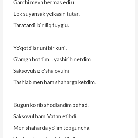
Garchi meva bermas edi u.
Lek suyansak yelkasin tutar,
Taratardi bir iliq tuyg'u.
Yo'qotdilar uni bir kuni,
G'amga botdim… yashirib netdim.
Saksovulsiz o'sha ovulni
Tashlab men ham shaharga ketdim.
Bugun ko'rib shodlandim behad,
Saksovul ham Vatan etibdi.
Men shaharda yo'lim topguncha,