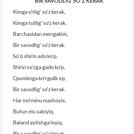
BIR SAVODLIG' SO'Z KERAK
Kimga o'tlig' so'z kerak,
Kimga totlig' so'z kerak,
Barchasidan mengakim,
Bir savodlig' so'z kerak.
So'zi shirin ado ko'p,
Shirin so'zga gado ko'p,
Qavmimga ko'rgulik ep,
Bir savodlig' so'z kerak.
Har mo'minu mashoyix,
Butun elu xaloyiq,
Baland aytishga loyiq,
Bir savodlig' so'z kerak.