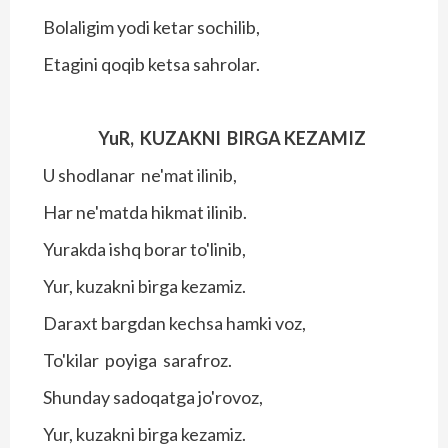
Bolaligim yodi ketar sochilib,
Etagini qoqib ketsa sahrolar.
YuR, KUZAKNI BIRGA KEZAMIZ
U shodlanar ne'mat ilinib,
Har ne'matda hikmat ilinib.
Yurakda ishq borar to'linib,
Yur, kuzakni birga kezamiz.
Daraxt bargdan kechsa hamki voz,
To'kilar poyiga sarafroz.
Shunday sadoqatga jo'rovoz,
Yur, kuzakni birga kezamiz.