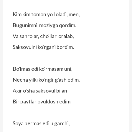
Kim kim tomon yo'l oladi, men,
Bugunimni moziyga qordim.
Va sahrolar, cho'llar oralab,
Saksovulni ko'rgani bordim.
Bo'lmas edi ko'rmasam uni,
Necha yilki ko'ngli g'ash edim.
Axir o'sha saksovul bilan
Bir paytlar ovuldosh edim.
Soya bermas edi u garchi,