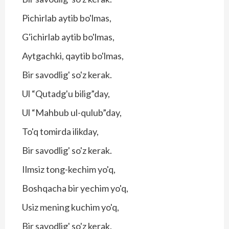
Pichirlab aytib bo'lmas,
G'ichirlab aytib bo'lmas,
Aytgachki, qaytib bo'lmas,
Bir savodlig' so'z kerak.
Ul “Qutadg'u bilig”day,
Ul “Mahbub ul-qulub”day,
To'q tomirda ilikday,
Bir savodlig' so'z kerak.
Ilmsiz tong-kechim yo'q,
Boshqacha bir yechim yo'q,
Usiz mening kuchim yo'q,
Bir savodlig' so'z kerak.