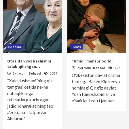
Avlodlar
Teatr
Otasidan voz kechishni
“Umid” manzur bo'ldi
talab qilishgan…
2 yil oldin
Behzod
1 271
2 yil oldin
Behzod
1 337
O'zbekiston davlat drama
“Xalq dushmani”ning qizi
teatriga Baken Kidikeeva
tamg'asi ostida ne-ne
nomidagi Qirg'iz davlat
nohaqliklarga,
Yosh tomoshabinlar va
tuhmatlarga uchragan
o'smirlar teatri jamoasi…
jadidlik harakatining faol
a'zosi, ma'rifatparvar
Abdurauf…