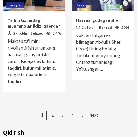
Jarayon
Esse
Ta'lim tizimidagi
Hassasi gullagan shoir
muammolar ildizi qaerda?
2 yil oldin
Behzod
2 096
2 yil oldin
Behzod
2 476
yoki biz bilgan va
Maktab ta'limini
bilmagan Abdulla Sher
rivojlantirish umumxalq
(Esse) Uning bolaligi
harakatiga aylanishi
Toshkent viloyatining
zarur! Kelajak avlodimiz
Chinoz tumanidagi
taqdiri, butun millatimiz,
Yo'ltushgan…
xalqimiz, davlatimiz
taqdiri…
Maqolalar
1
2
3
4
5
Next
bo‘yicha
Qidirish
harakatlanish