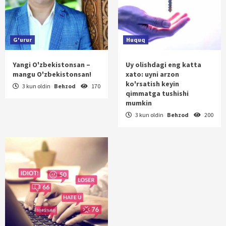
G'urur
Huquq
Yangi O'zbekistonsan –
Uy olishdagi eng katta
mangu O'zbekistonsan!
xato: uyni arzon
ko'rsatish keyin
3 kun oldin
Behzod
170
qimmatga tushishi
mumkin
3 kun oldin
Behzod
200