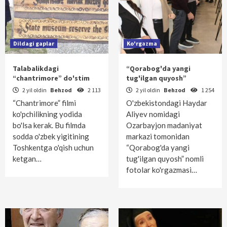
Dildagi gaplar
Ko'rgazma
Talabalikdagi
“Qorabog'da yangi
“chantrimore” do'stim
tug'ilgan quyosh”
2 yil oldin
Behzod
2 113
2 yil oldin
Behzod
1 254
“Chantrimore” filmi
O'zbekistondagi Haydar
ko'pchilikning yodida
Aliyev nomidagi
bo'lsa kerak. Bu filmda
Ozarbayjon madaniyat
sodda o'zbek yigitining
markazi tomonidan
Toshkentga o'qish uchun
“Qorabog'da yangi
ketgan…
tug'ilgan quyosh” nomli
fotolar ko'rgazmasi…