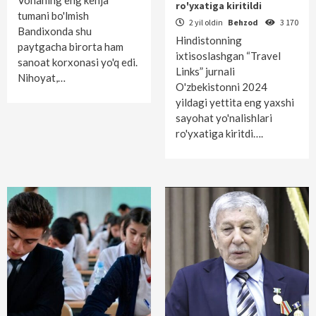
Vohaning eng kenja
ro'yxatiga kiritildi
tumani bo'lmish
2 yil oldin
Behzod
3 170
Bandixonda shu
Hindistonning
paytgacha birorta ham
ixtisoslashgan “Travel
sanoat korxonasi yo'q edi.
Links” jurnali
Nihoyat,…
O'zbekistonni 2024
yildagi yettita eng yaxshi
sayohat yo'nalishlari
ro'yxatiga kiritdi….