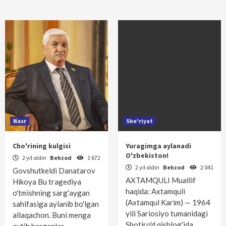
Nasr
She'riyat
Cho'rining kulgisi
Yuragimga aylanadi
O'zbekiston!
2 yil oldin
Behzod
1 672
2 yil oldin
Behzod
2 041
Govshutkeldi Danatarov
AXTAMQULI Muallif
Hikoya Bu tragediya
haqida: Axtamquli
o'tmishning sarg'aygan
(Axtamqul Karim) — 1964
sahifasiga aylanib bo'lgan
yili Sariosiyo tumanidagi
allaqachon. Buni menga
Shotiro'd qish­log'ida