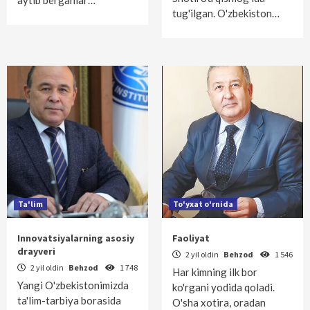
aytib berganlar…
tug'ilgan. O'zbekiston…
Ta'lim
To'yxat o'rnida
Innovatsiyalarning asosiy
Faoliyat
drayveri
2 yil oldin
Behzod
1 546
2 yil oldin
Behzod
1 748
Har kimning ilk bor
Yangi O'zbekistonimizda
ko'rgani yodida qoladi.
ta'lim-tarbiya borasida
O'sha xotira, oradan