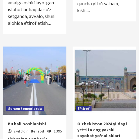
amalga oshirilayotgan
qancha yil o'tsa ham,
islohotlar haqida so'z
kishi…
ketganda, avvalo, shuni
alohida e'tirof etish…
Surxon tomonlarda
E'tirof
Bu hali boshlanishi
O'zbekiston 2024 yildagi
yettita eng yaxshi
2 yil oldin
Behzod
1 395
sayohat yo'nalishlari