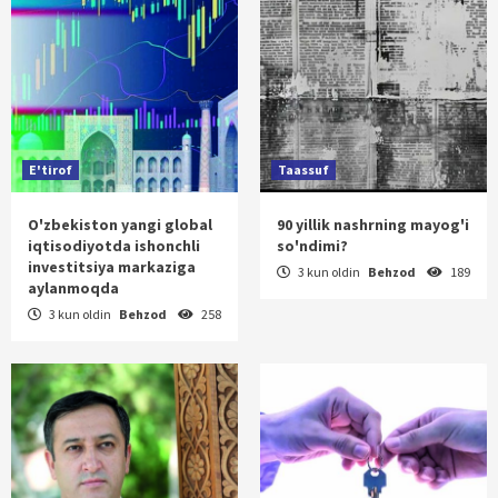
E'tirof
Taassuf
O'zbekiston yangi global
90 yillik nashrning mayog'i
iqtisodiyotda ishonchli
so'ndimi?
investitsiya markaziga
3 kun oldin
Behzod
189
aylanmoqda
3 kun oldin
Behzod
258