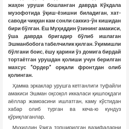
жаҳон уруши бошланган даврда Кўкдала
музофотида ўқиш-ёзишни биладиган, хат-
саводи чиққан кам сонли саккиз-ўн кишидан
бири бўлган. Ёш Муҳиддин ўзининг амакиси,
ўша даврда бригадир бўлиб ишлаган
Эшманбобога табелчилик қилган. Ўқимиш­ли
бўлгани боис, ёшу қарини ўз домига бирдай
тортаётган урушдан қолиши учун берилган
махсус “Ордер” орқали фронтдан олиб
қолинган.
Ҳамма эркаклар урушга кетганлиги туфайли
амакиси Эшман оқсоқол иккаласи қишлоқдаги
аёллар жамоасини ишлатган, каму кўстидан
хабар олиб турган ва кеча-ю кундуз
қўриқлаганлар.
Муҳиддин ўзига топширилган вазифаларни