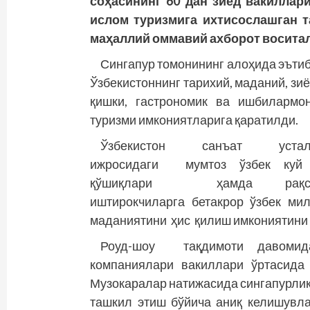
соҳасининг 60 дан зиёд вакиллар
ислом туризмига ихтисослашган т
маҳаллий оммавий ахборот воситал
Сингапур томонининг алоҳида эъти
Ўзбекистоннинг тарихий, маданий, зиё
қишки, гастрономик ва ишбилармо
туризми имкониятларига қаратилди.
Ўзбекистон санъат устал
ижросидаги мумтоз ўзбек куй
қўшиқлари ҳамда рақс
иштирокчиларга бетак­рор ўзбек ми
маданиятини ҳис қилиш имкониятини 
Роуд-шоу тақдимоти давомида
компаниялари вакиллари ўртасида
Музокаралар натижасида сингапурлик 
ташкил этиш бўйича аниқ келишувла