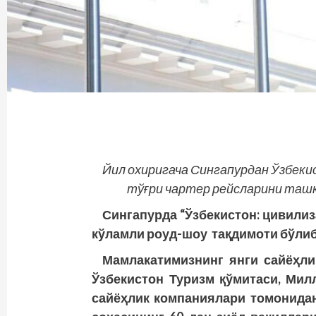
Йил охиригача Сингапурдан Ўзбеки
тўғри чартер рейсларини таш
Сингапурда “Ўзбекистон: цивилиз
кўламли роуд-шоу тақдимоти бўлиб
Мамлакатимизнинг янги сайёҳли
Ўзбекистон Туризм қўмитаси, Мил
сайёҳлик компаниялари томонидан