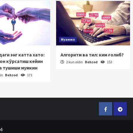
Муаммо
аги энг катта хато:
Алгоритм ва тил: ким ғолиб?
зон кўрсатиш кейин
2 kun oldin
Behzod
153
а тушиши мумкин
din
Behzod
171
Facebook
Telegr
24