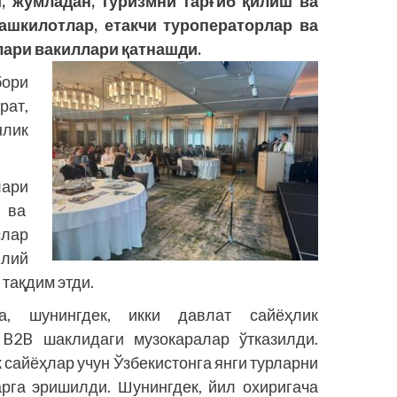
и, жумладан, туризмни тарғиб қилиш ва
ашкилотлар, етакчи тур­операторлар ва
ари вакиллари қатнашди.
бори
рат,
нлик
ари
 ва
лар
ллий
тақдим этди.
, шунингдек, икки давлат сайёҳлик
 B2B шаклидаги музокаралар ўтказилди.
сайёҳлар учун Ўзбекистонга янги турларни
рга эришилди. Шунингдек, йил охиригача