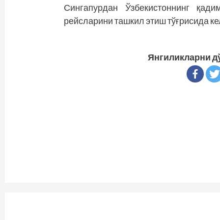
Сингапурдан Ўзбекис­тоннинг қади
рейсларини ташкил этиш тўғрисида к
Янгиликларни д
Continue
Reading