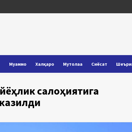
Т
Муаммо
Халқаро
Мутолаа
Сиёсат
Шеъри
айёҳлик салоҳиятига
тказилди