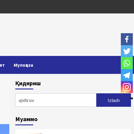
ят
Мулоҳаза
Қидириш
Qidirshish:
Муаммо