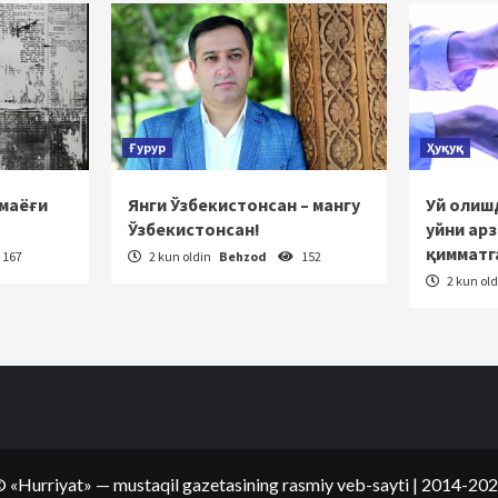
Ғурур
Ҳуқуқ
 маёғи
Янги Ўзбекистонсан – мангу
Уй олишд
Ўзбекистонсан!
уйни ар
қимматг
167
2 kun oldin
Behzod
152
2 kun ol
©
«Hurriyat»
— mustaqil gazetasining rasmiy veb-sayti
| 2014-20