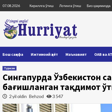
Skip
07.08.2026
Кириллга ўтиш
Лотинга ўтиш
Биз ҳақимизда
to
content
Бош саҳифа
Ижтимоий ҳаёт
Маънавият
ОАВ ва А
Туризм
Сингапурда Ўзбекистон с
бағишланган тақдимот ў
2 yil oldin
Behzod
3 547