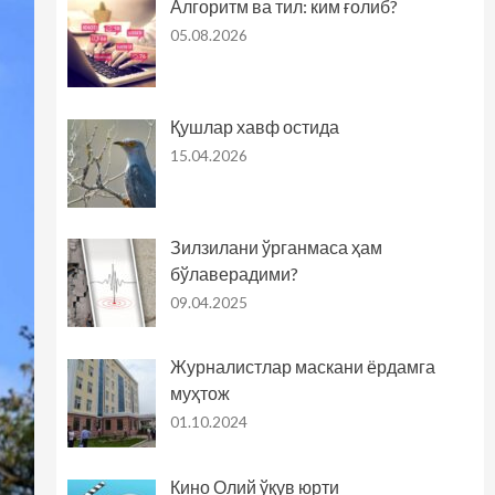
Алгоритм ва тил: ким ғолиб?
05.08.2026
Қушлар хавф остида
15.04.2026
Зилзилани ўрганмаса ҳам
бўлаверадими?
09.04.2025
Журналистлар маскани ёрдамга
муҳтож
01.10.2024
Кино Олий ўқув юрти