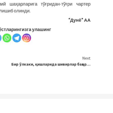
мий шаҳарларига тўғридан-тўғри чартер
елишиб олинди.
“Дунё” АА
ўстларингизга улашинг
Next
Бир ўлкаки, қишларида шивирлар баҳор…