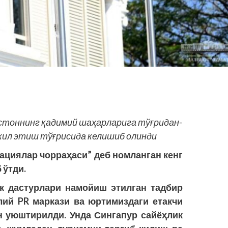
стоннинг қадимий шаҳарларига тўғридан-
кил этиш тўғрисида келишиб олинди
ациялар чорраҳаси” деб номланган кенг
 ўтди.
к дастурлари намойиш этилган тадбир
лий PR маркази ва юртимиздаги етакчи
 уюштирилди. Унда Сингапур сайёҳлик