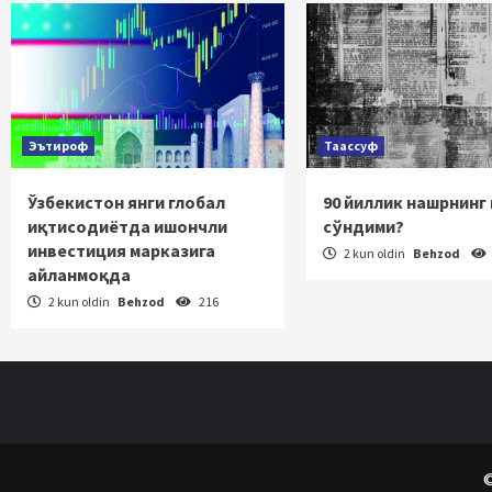
Эътироф
Таассуф
Ўзбекистон янги глобал
90 йиллик нашрнинг
иқтисодиётда ишончли
сўндими?
инвестиция марказига
2 kun oldin
Behzod
айланмоқда
2 kun oldin
Behzod
216