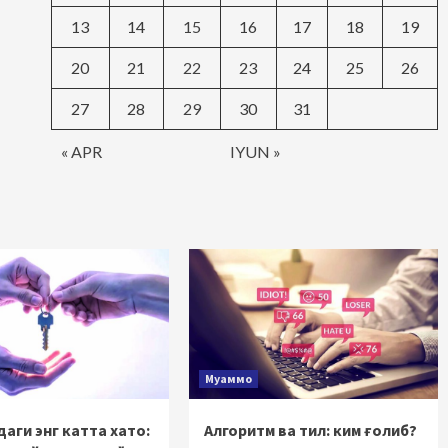
13
14
15
16
17
18
19
20
21
22
23
24
25
26
27
28
29
30
31
« APR
IYUN »
Муаммо
аги энг катта хато:
Алгоритм ва тил: ким ғолиб?