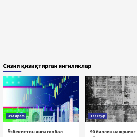
Сизни қизиқтирган янгиликлар
Эътироф
Таассуф
Ўзбекистон янги глобал
90 йиллик нашрнинг