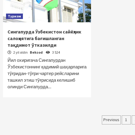
Туризм
Сингапурда Ўзбекистон сайёҳлик
салоҳиятига бағишланган
тақдимот ўтказилди
2 yil oldin
Behzod
3 524
Йил охиригача Сингапурдан
Ўзбекистоннинг қадимий шаҳарларига
тўғридан-тўғри чартер рейсларини
ташкил этиш тўғрисида келишиб
олинди Сингапурда…
Maqolal
Previous
1
bo‘yich