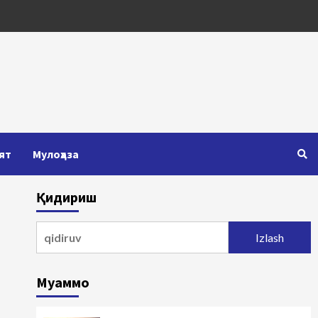
ят
Мулоҳаза
Қидириш
Qidirshish:
Муаммо