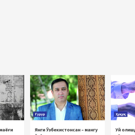
Ғурур
Ҳуқуқ
 маёғи
Янги Ўзбекистонсан – мангу
Уй олишд