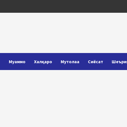
Т
Муаммо
Халқаро
Мутолаа
Сиёсат
Шеъри