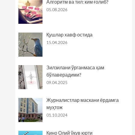
Алгоритм ва тил: ким ғолиб?
05.08.2026
Қушлар хавф остида
15.04.2026
Зилзилани ўрганмаса ҳам
бўлаверадими?
09.04.2025
Журналистлар маскани ёрдамга
муҳтож
01.10.2024
Кино Олий ўқув юрти