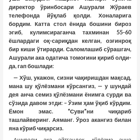
директор ўринбосари Ашурали Жўраев
телефонда йўқлаб қолди. Хоналарига
бордим. Катта стол ёнида бошини бироз
эгиб, кулимсираганча тахминан 55-60
ёшлардаги оқ-сариқдан келган, озғинроқ
бир киши ўтирарди. Саломлашиб сўрашгач,
Ашурали ака одатича томоғини қириб олди-
да, гап бошлади:
— Хўш, укажон, сизни чақиришдан мақсад,
мана шу қўлёзмани кўрсангиз, — у шундай
дея анча семиз қўлёзмани ёнимга сурди ва
сўзида давом этди: – Ўзим ҳам ўқиб кўрдим.
Ёмон эмас. “Суви”ни чиқариб
ташлайверинг. Аяманг. Ўроз акангиз билан
яна кўриб чиқарсиз.
Ашурали ака айтгандек, қўлёзма анча