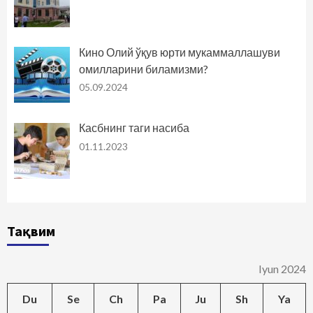
Кино Олий ўқув юрти мукаммаллашуви
омилларини биламизми?
05.09.2024
Касбнинг таги насиба
01.11.2023
Тақвим
Iyun 2024
Du
Se
Ch
Pa
Ju
Sh
Ya