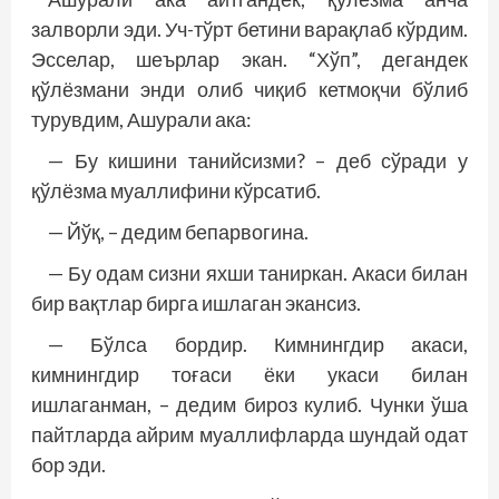
залворли эди. Уч-тўрт бетини варақлаб кўрдим.
Эсселар, шеърлар экан. “Хўп”, дегандек
қўлёзмани энди олиб чиқиб кетмоқчи бўлиб
турувдим, Ашурали ака:
— Бу кишини танийсизми? – деб сўради у
қўлёзма муаллифини кўрсатиб.
— Йўқ, – дедим бепарвогина.
— Бу одам сизни яхши таниркан. Акаси билан
бир вақтлар бирга ишлаган экансиз.
— Бўлса бордир. Кимнингдир акаси,
кимнингдир тоғаси ёки укаси билан
ишлаганман, – дедим бироз кулиб. Чунки ўша
пайтларда айрим муаллифларда шундай одат
бор эди.