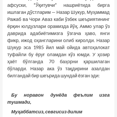
афсуски, “Ўқитувчи” нашриётида бирга
ишлаган дўстларим — Назар Шукур, Муҳаммад
Ражаб ва Чори Аваз каби ўзбек шеъриятининг
ёрқин юлдузлари орамизда йўқ. Аммо улар ўз
даврида адабиётимизга ўзгача ҳаво, янги
фикр, ижод оҳангларини олиб киролди. Назар
Шукур эса 1985 йил май ойида автоҳалокат
туфайли бу ёруғ оламдан кўз юмди. У ҳозир
ҳаёт бўлганда 70 баҳорни қаршилаган
бўларди. Назар ака ўз тақдирини азалдан
билгандай бир шеърида шундай ёзган эди:
Бу норавон дунёда феълим изга
тушмади,
Муҳаббатсиз, севгисиз дилим