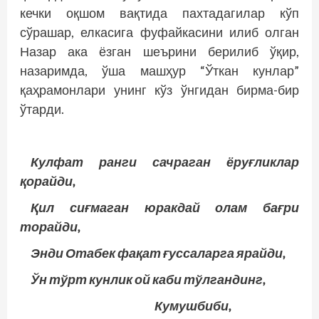
кечки оқшом вақтида пахтадагилар кўп
сўрашар, елкасига фуфайкасини илиб олган
Назар ака ёзган шеърини берилиб ўқир,
назаримда, ўша машҳур “Ўткан кунлар”
қаҳрамонлари унинг кўз ўнгидан бирма-бир
ўтарди.
Кулфат ранги сачраган ёруғликлар
қорайди,
Қил сиғмаган юракдай олам бағри
торайди,
Энди Отабек фақат ғуссаларга ярайди,
Ўн тўрт кунлик ой каби тўлгандинг,
Кумушбиби,