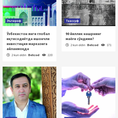
Эътироф
Таассуф
Ўзбекистон янги глобал
90 йиллик нашрнинг
иқтисодиётда ишончли
маёғи сўндими?
инвестиция марказига
2 kun oldin
Behzod
171
айланмоқда
2 kun oldin
Behzod
220