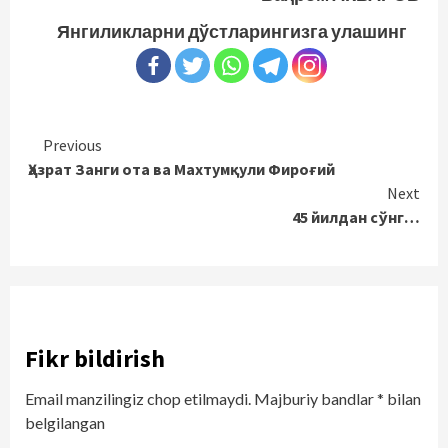
Янгиликларни дўстларингизга улашинг
Continue
Previous
Ҳазрат Занги ота ва Махтумқули Фироғий
Reading
Next
45 йилдан сўнг…
Fikr bildirish
Email manzilingiz chop etilmaydi.
Majburiy bandlar
*
bilan
belgilangan