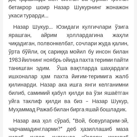
бетакрор шоир Назар Шукурнинг жонажон
укаси турарди…
Назар Шукур… Юзидаги кулгичлари ўзига
ярашган, айрим ҳоллардагина жаҳли
чиқадиган, полвонкелбат, сочлари жуда қалин,
ўрта бўйли, оқ сариққа мойил бу инсон билан
1983 йилнинг ноябрь ойида пахта терими пайти
танишган эдим. Ўша вақтларда шаҳардаги
ишхоналар ҳам пахта йиғим-теримига жалб
қилинарди. Назар ака ишга янги келганимни
билиб, самимий қабул қилди ва ўзи яшаётган
уйга таклиф қилди ва биз – Назар Шукур,
Муҳаммад Ражаб билан бирга яшай бошладик.
Назар ака ҳол сўраб, “Вой, бовурларим-эй,
чарчамадингларми?” деб ҳазиллашиб маза