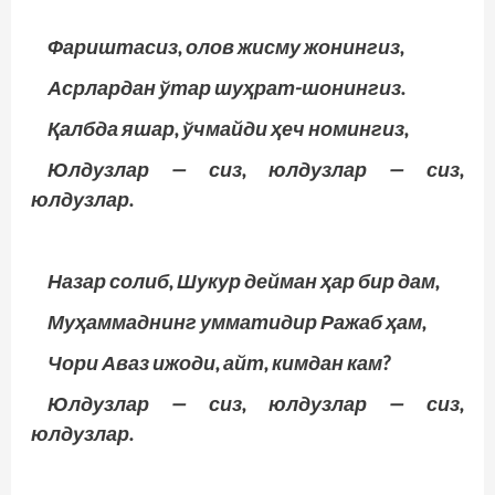
Фариштасиз, олов жисму жонингиз,
Асрлардан ўтар шуҳрат-шонингиз.
Қалбда яшар, ўчмайди ҳеч номингиз,
Юлдузлар — сиз, юлдузлар — сиз,
юлдузлар.
Назар солиб, Шукур дейман ҳар бир дам,
Муҳаммаднинг умматидир Ражаб ҳам,
Чори Аваз ижоди, айт, кимдан кам?
Юлдузлар — сиз, юлдузлар — сиз,
юлдузлар.