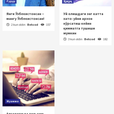
Ғурур
Ҳуқуқ
Янги Ўзбекистонсан –
Уй олишдаги энг катта
мангу Ўзбекистонсан!
хато: уйни арзон
кўрсатиш кейин
2 kun oldin
Behzod
157
қимматга тушиши
мумкин
3 kun oldin
Behzod
182
Муаммо
Алгоритм ва тил: ким