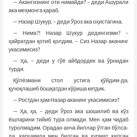
— Акангизнинг оти нимайди? – деди Ашурали
ака меҳмонга қараб.
— Назар Шукур, – деди Ўроз ака оҳистагина.
— Нима?! Назар Шукур дедингизми? –
ҳайратдан қотиб қолдим. – Сиз Назар аканинг
укасимисиз?
— Ҳа, – деди у гўё айбдордек ва ўрнидан
турди.
Қўлёзмани стол устига қўйдим-да,
қучоқлашиб бошқатдан кўриша кетдик.
— Ростдан ҳам Назар аканинг укасимисиз?
— Ҳа, ҳа, – деди Ўроз ака шошилиб ва кўз
ёшларини тийиб тура олмади. Мен ҳам чидаб
туролмадим. Орадан анча йиллар ўтган бўлса-
да, қаршимда мен билган ва ҳурмат қилган