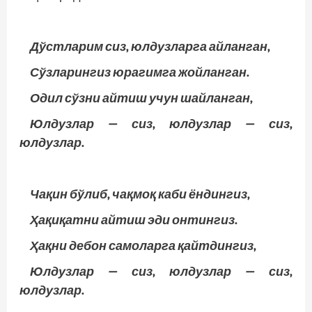
Дўстларим сиз, юлдузларга айланган,
Сўзларингиз юрагимга жойланган.
Одил сўзни айтиш учун шайланган,
Юлдузлар — сиз, юлдузлар — сиз,
юлдузлар.
Чақин бўлиб, чақмоқ каби ёндингиз,
Ҳақиқатни айтиш эди онтингиз.
Ҳақни дебон самоларга қайтдингиз,
Юлдузлар — сиз, юлдузлар — сиз,
юлдузлар.