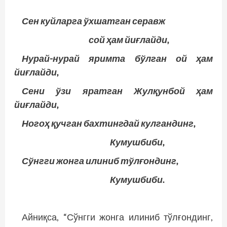
Сен куйларга ўхшатган серавж
сой ҳам йиғлайди,
Нурай-нурай яримта бўлган ой ҳам
йиғлайди,
Сени ўзи яратган Жулқунбой ҳам
йиғлайди,
Ногоҳ қучган бахтингдай кулгандинг,
Кумушбиби,
Сўнгги жонга илиниб тўлғондинг,
Кумушбиби.
Айниқса, “Сўнгги жонга илиниб тўлғондинг,