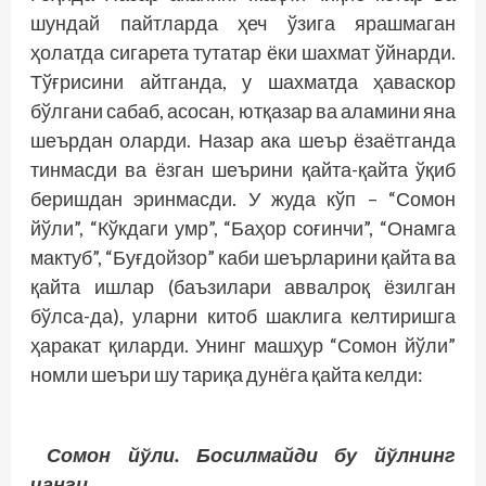
шундай пайтларда ҳеч ўзига ярашмаган
ҳолатда сигарета тутатар ёки шахмат ўйнарди.
Тўғрисини айтганда, у шахматда ҳаваскор
бўлгани сабаб, асосан, ютқазар ва аламини яна
шеърдан оларди. Назар ака шеър ёзаётганда
тинмасди ва ёзган шеърини қайта-қайта ўқиб
беришдан эринмасди. У жуда кўп – “Сомон
йўли”, “Кўкдаги умр”, “Баҳор соғинчи”, “Онамга
мактуб”, “Буғдойзор” каби шеърларини қайта ва
қайта ишлар (баъзилари аввалроқ ёзилган
бўлса-да), уларни китоб шаклига келтиришга
ҳаракат қиларди. Унинг машҳур “Сомон йўли”
номли шеъри шу тариқа дунёга қайта келди:
Сомон йўли. Босилмайди бу йўлнинг
чанги,