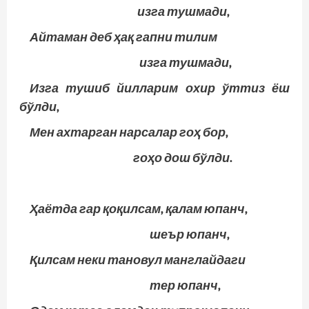
изга тушмади,
Айтаман деб ҳақ гапни тилим
изга тушмади,
Изга тушиб йилларим охир ўттиз ёш
бўлди,
Мен ахтарган нарсалар гоҳ бор,
гоҳо дош бўлди.
Ҳаётда гар қоқилсам, қалам юпанч,
шеър юпанч,
Қилсам неки тановул манглайдаги
тер юпанч,