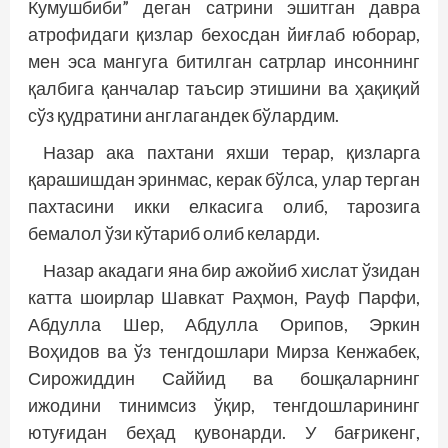
Кумушбиби” деган сатрини эшитган давра
атрофидаги қизлар бехосдан йиғлаб юборар,
мен эса мангуга битилган сатрлар инсоннинг
қалбига қанчалар таъсир этишини ва ҳақиқий
сўз қудратини англагандек бўлардим.
Назар ака пахтани яхши терар, қизларга
қарашишдан эринмас, керак бўлса, улар терган
пахтасини икки елкасига олиб, тарозига
бемалол ўзи кўтариб олиб келарди.
Назар акадаги яна бир ажойиб хислат ўзидан
катта шоирлар Шавкат Раҳмон, Рауф Парфи,
Абдулла Шер, Абдулла Орипов, Эркин
Воҳидов ва ўз тенгдошлари Мирза Кенжабек,
Сирожиддин Саййид ва бошқаларнинг
ижодини тинимсиз ўқир, тенгдошларининг
ютуғидан беҳад қувонарди. У бағрикенг,