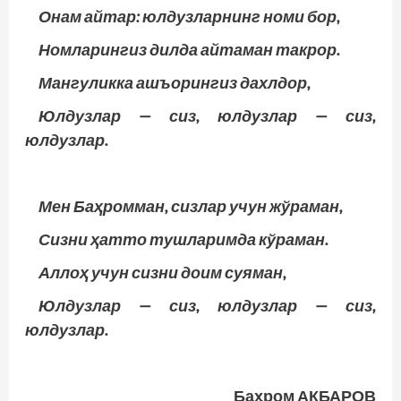
Онам айтар: юлдузларнинг номи бор,
Номларингиз дилда айтаман такрор.
Мангуликка ашъорингиз дахлдор,
Юлдузлар — сиз, юлдузлар — сиз,
юлдузлар.
Мен Баҳромман, сизлар учун жўраман,
Сизни ҳатто тушларимда кўраман.
Аллоҳ учун сизни доим суяман,
Юлдузлар — сиз, юлдузлар — сиз,
юлдузлар.
Баҳром АКБАРОВ