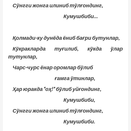
Сўнгги жонга илиниб тўлғондинг,
Кумушбиби…
Қолмади-ку дунёда ёниб бағри бутунлар,
Кўкракларда туғилиб, кўкда ўлар
тутунлар,
Чарс-чурс ёнар оромлар бўлиб
ғамга ўтинлар,
Ҳар юракда “оҳ!” бўлиб уйғондинг,
Кумушбиби,
Сўнгги жонга илиниб тўлғондинг,
Кумушбиби.