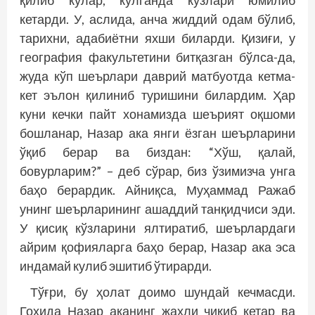
қилиб кулар, кулганда кўзлари юмилиб
кетарди. У, аслида, анча жиддий одам бўлиб,
тарихни, адабиётни яхши биларди. Қизиғи, у
география факультетини битқазган бўлса-да,
жуда кўп шеърлари даврий матбуотда кетма-
кет эълон қилиниб туришини билардим. Ҳар
куни кечки пайт хонамизда шеърият оқшоми
бошланар, Назар ака янги ёзган шеърларини
ўқиб берар ва биздан: “Хўш, қалай,
бовурларим?” – деб сўрар, биз ўзимизча унга
баҳо берардик. Айниқса, Муҳаммад Ражаб
унинг шеърларининг ашаддий танқидчиси эди.
У қисиқ кўзларини ялтиратиб, шеърлардаги
айрим қофияларга баҳо берар, Назар ака эса
индамай кулиб эшитиб ўтирарди.
Тўғри, бу ҳолат доимо шундай кечмасди.
Гоҳида Назар аканинг жаҳли чиқиб кетар ва