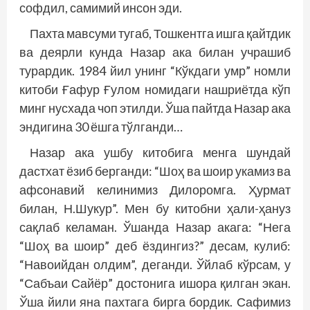
софдил, самимий инсон эди.
Пахта мавсуми тугаб, Тошкентга ишга қайтдик
ва деярли кунда Назар ака билан учрашиб
турардик. 1984 йил унинг “Кўкдаги умр” номли
китоби Ғафур Ғулом номидаги нашриётда кўп
минг нусхада чоп этилди. Ўша пайтда Назар ака
эндигина 30 ёшга тўлганди…
Назар ака ушбу китобига менга шундай
дастхат ёзиб берганди: “Шоҳ ва шоир укамиз ва
афсонавий келинимиз Дилоромга. Ҳурмат
билан, Н.Шукур”. Мен бу китобни ҳали-ҳануз
сақлаб келаман. Ўшанда Назар акага: “Нега
“Шоҳ ва шоир” деб ёздингиз?” десам, кулиб:
“Навоийдан олдим”, деганди. Ўйлаб кўрсам, у
“Сабъаи Сайёр” достонига ишора қилган экан.
Ўша йили яна пахтага бирга бордик. Сафимиз