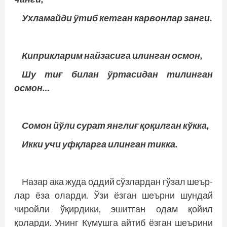
Ухламайди ўтиб кетган карвонлар занги.
Киприкларим найзасига илинган осмон,
Шу тиғ билан ўртасидан тилинган
осмон…
Сомон йўли сурат янглиғ қоқилган кўкка,
Икки учи уфқларга илинган тикка.
Назар ака жуда оддий сўзлардан гўзал шеър­
лар ёза оларди. Ўзи ёзган шеърни шундай
чиройли ўқирдики, эшитган одам қойил
қоларди. Унинг Кумушга айтиб ёзган шеърини