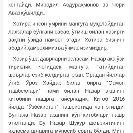
кенгайди. Миродил Абдураҳмонов ва Чори
Аваз қўшилди…
Хотира инсон умрини мангуга муҳрлайдиган
лаҳзалар бўлгани сабаб, ўтмиш билан ҳозирги
вақтни ўзида намоён этади. Хотира бизнинг
абадий ҳамроҳимиз ва ўчмас изимиздир.
Ҳозир ўша даврларни эсласам, Назар ака ўзи
тириклик чоғидаёқ мангуга татийдиган
шеърлар ёзиб қолдирган экан. Орадан йиллар
ўтиб, Ўроз Ҳайдар билан бирга “Осмон
ташбеҳлари” номи билан Назар аканинг
китобини нашрга тайёрладик. Китоб 2016
йилда “Ўзбекистон” нашриётида чоп этилди.
Бунгача Назар аканинг кўп китоблари нашр
этилганди. Бу Назар Шукур шеъриятининг
ихлосмандларига муносиб совға бўлди. Минг