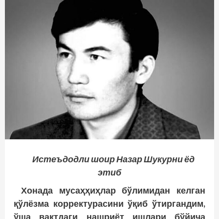
Истеъдодли шоир Назар Шукурни ёд
этиб
Хонада мусаҳҳиҳлар бўлимидан келган
қўлёзма корректурасини ўқиб ўтиргандим,
ўша вақтдаги нашриёт ишлари бўйича