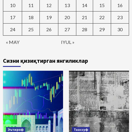
10
11
12
13
14
15
16
17
18
19
20
21
22
23
24
25
26
27
28
29
30
« MAY
IYUL »
Сизни қизиқтирган янгиликлар
Эътироф
Таассуф