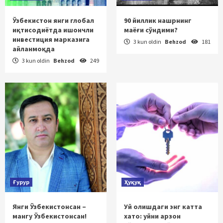
Ўзбекистон янги глобал
90 йиллик нашрнинг
иқтисодиётда ишончли
маёғи сўндими?
инвестиция марказига
3 kun oldin
Behzod
181
айланмоқда
3 kun oldin
Behzod
249
Ғурур
Ҳуқуқ
Янги Ўзбекистонсан –
Уй олишдаги энг катта
мангу Ўзбекистонсан!
хато: уйни арзон