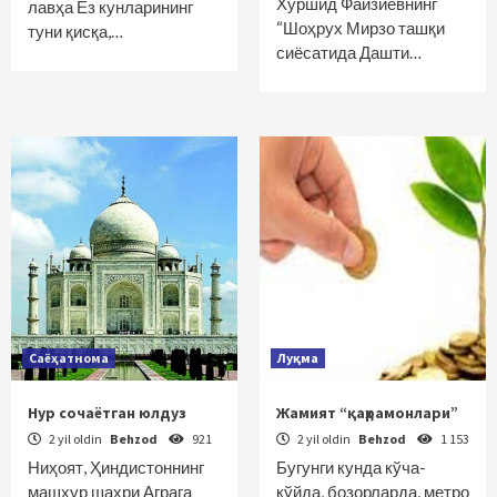
Хуршид Файзиевнинг
лавҳа Ёз кунларининг
“Шоҳрух Мирзо ташқи
туни қисқа,…
сиёсатида Дашти…
Саёҳатнома
Луқма
Нур сочаётган юлдуз
Жамият “қаҳрамонлари”
2 yil oldin
Behzod
921
2 yil oldin
Behzod
1 153
Ниҳоят, Ҳиндистоннинг
Бугунги кунда кўча-
машҳур шаҳри Аграга
кўйда, бозорларда, метро