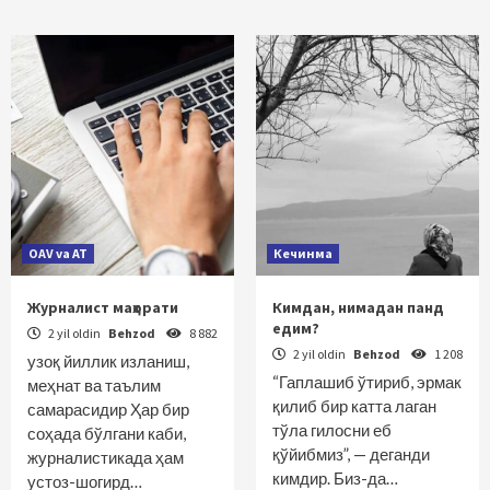
OAV va AT
Кечинма
Журналист маҳорати
Кимдан, нимадан панд
едим?
2 yil oldin
Behzod
8 882
2 yil oldin
Behzod
1 208
узоқ йиллик изланиш,
“Гаплашиб ўтириб, эрмак
меҳнат ва таълим
қилиб бир катта лаган
самарасидир Ҳар бир
тўла гилосни еб
соҳада бўлгани каби,
қўйибмиз”, — деганди
журналистикада ҳам
кимдир. Биз-да…
устоз-шогирд…