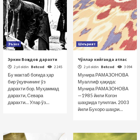
Эъзоз
Шеърият
Эркин Воҳидов дарахти
Чўллар кийганда атлас
2 yil oldin
Behzod
2 245
2 yil oldin
Behzod
3 094
Бу мактаб боғида ҳар
Мунира РАМАЗОНОВА
бир ўқувчининг ўз
Муаллиф ҳақида:
дарахти бор. Муҳаммад
Мунира РАМАЗОНОВА
дарахти, Севара
—1985 йили Когон
дарахти… Улар ўз…
шаҳрида туғилган. 2003
йили Бухоро шаҳри…