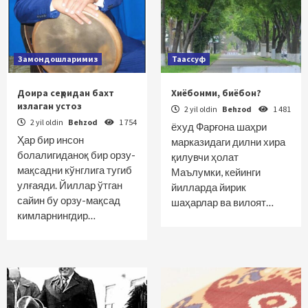
Замондошларимиз
Таассуф
Доира сеҳридан бахт
Хиёбонми, биёбон?
излаган устоз
2 yil oldin
Behzod
1 481
2 yil oldin
Behzod
1 754
ёхуд Фарғона шаҳри
Ҳар бир инсон
марказидаги дилни хира
болалигиданоқ бир орзу-
қилувчи ҳолат
мақсадни кўнглига тугиб
Маълумки, кейинги
улғаяди. Йиллар ўтган
йилларда йирик
сайин бу орзу-мақсад
шаҳарлар ва вилоят…
кимларнингдир…