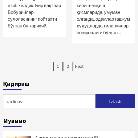
етиб келдик. Бир вақтлар
кириш-чиқиш
Бобурийлар
қисмларида, умуман
сулоласининг пойтахти
олганда, одамлар гавжум
бўлган бу тарихий…
ҳудудларда тиланчилар,
ногиронлиги бўлган…
Maqolalar
1
2
Next
bo‘yicha
Қидириш
harakatlanish
Qidirshish:
Муаммо
Алгоритм ва тил: ким ғолиб?