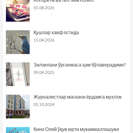
05.08.2026
Қушлар хавф остида
15.04.2026
Зилзилани ўрганмаса ҳам бўлаверадими?
09.04.2025
Журналистлар маскани ёрдамга муҳтож
01.10.2024
Кино Олий ўқув юрти мукаммаллашуви