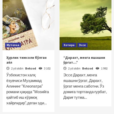
Мутолаа
Хотира
Эссе
Ҳурлик тимсоли бўлган
“Дарахт, менга яшашни
аёл
ўргат…”
2 yil oldin
Behzod
3 102
2 yil oldin
Behzod
1 992
Ўзбекистон халқ
Эссе Дарахт, менга
ёзувчиси Муҳаммад
яшашни ўргат, Дарахт,
Алининг “Клеопатра”
ўргат менга саботни. Ўз
романи ҳақида “Мозийга
домига тортганда ғурбат,
қайтиб иш кўрмоқ
Дариғ тутма…
хайрлидир”, деган эди…