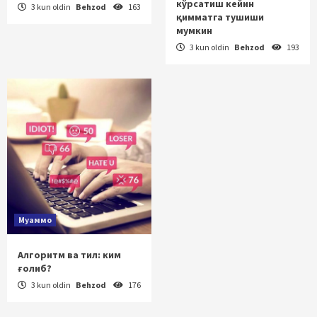
кўрсатиш кейин
3 kun oldin
Behzod
163
қимматга тушиши
мумкин
3 kun oldin
Behzod
193
Муаммо
Алгоритм ва тил: ким
ғолиб?
3 kun oldin
Behzod
176