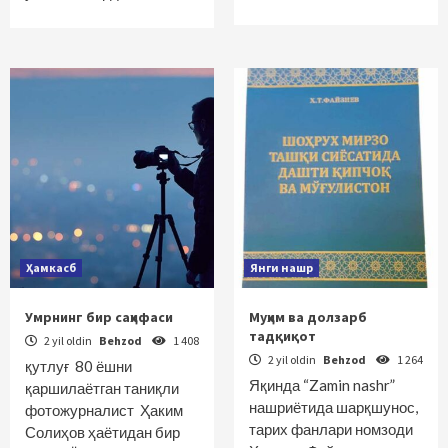
Ҳамкасб
Янги нашр
Умрнинг бир саҳифаси
Муҳим ва долзарб
тадқиқот
2 yil oldin
Behzod
1 408
2 yil oldin
Behzod
1 264
қутлуғ 80 ёшни
Яқинда “Zamin nashr”
қаршилаётган таниқли
нашриётида шарқшунос,
фотожурналист Ҳаким
тарих фанлари номзоди
Солиҳов ҳаётидан бир