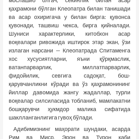
қаҳрамони бўлган Клеопатра билан танишади
ва асар охиригача у билан бирга: қувонса
қувонади, ташвиш чекса, бирга қийналади.
Шуниси характерлики, китобхон асар
воқеалари ривожида иштирок этар экан, ўзи
излаган нарсани — Клеопатрада Спитаменга
хос хусусиятларни, яъни қўрқмаслик,
ватанпарварлик, миллатпарварлик,
фидойилик, севгига садоқат, бош­
қарувчанликни кўради ва ўз қаҳрамонининг
йиллар давомида жангу жадаллар, турли
воқеалар силсиласида тобланиб, мамлакатни
бошқарувчи ҳукмдор малика сифатида
шаклланганлигига гувоҳ бўлади.
Адибимизнинг маҳорати шундаки, асарда
Рим ва Миср, Эрон ва Турон каби