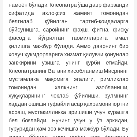
намоён бўлади. Клеопатра ўша давр фарзанди
сифатида ахлоқсиз жамият томонидан
белгилаб қў­йилган тартиб-қоидаларга
бўйсунишга, саройнинг фаҳш, фитна, фисқу
фасодга йўғрилган таомилларига амал
қилишга мажбур бўлади. Аммо даврнинг бир
ҳовуч ҳукмдорларига хизмат қилувчи қонунлар
занжирини узишга унинг қурби етмайди.
Клеопатранинг Ватани ҳисоб­ланмиш Мисрнинг
мустамлака мақомига эгалиги, римликлар
томонидан халқнинг азобланиши,
ҳуқуқларининг чеклаб қўйилиши, зулмнинг
ҳаддан ошиши туфайли асар қаҳрамони юртни
асраш, мустақилликка эришиши учун курашга
бел боғлайди. Бунинг учун у ўз эркидан,
ғуруридан ҳам воз кечишга мажбур бўлади. Бу
кураш йўлида умри поёни ҳам фожиали