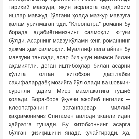
тарихий мавзуда, яқин асрларга оид айрим
ишлар мавжуд бўлгани ҳолда мазкур мавзуга
қалам урилмаган эди. “Клеопатра” романи бу
борада адабиё­тимизнинг салмоқли ютуғи
бўлди. Асарнинг мавзу кўлами кенг, романнинг
ҳажми ҳам салмоқли. Муаллиф нега айнан бу
мавзуни танлади, асар биз учун нимаси билан
аҳамиятли, деган иштибоҳлар билан асарни
қўлига олган китобхон дастлабки
саҳифалардаёқ мозийга йўл олади ва шовқин-
суронли қадим Миср мамлакатига тушиб
қолади. Бора-бора ўқувчи ажойиб янгилик —
Клеопатранинг ватанпарвар миллий
қаҳрамонимиз Спитамен авлоди эканлигидан
ҳайратга тушади. Бу китобхоннинг асарга
бўлган қизиқишини янада кучайтиради. Ҳа,