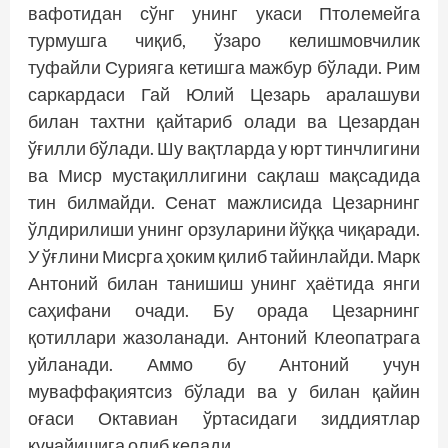
вафотидан сўнг унинг укаси Птолемейга
турмушга чиқиб, ўзаро келишмовчилик
туфайли Сурияга кетишга мажбур бўлади. Рим
саркардаси Гай Юлий Цезарь аралашуви
билан тахтни қайтариб олади ва Цезардан
ўғилли бўлади. Шу вақтларда у юрт тинчлигини
ва Миср мустақиллигини сақлаш мақсадида
тин билмайди. Сенат мажлисида Цезарнинг
ўлдирилиши унинг орзуларини йўққа чиқаради.
У ўғлини Мисрга ҳоким қилиб тайинлайди. Марк
Антоний билан танишиш унинг ҳаётида янги
саҳифани очади. Бу орада Цезарнинг
қотиллари жазоланади. Антоний Клеопатрага
уйланади. Аммо бу Антоний учун
муваффақиятсиз бўлади ва у билан қайин
оғаси Октавиан ўртасидаги зиддиятлар
кучайишига олиб келади.