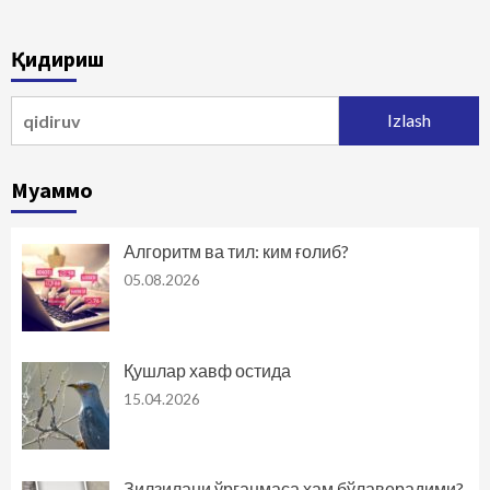
Қидириш
Qidirshish:
Муаммо
Алгоритм ва тил: ким ғолиб?
05.08.2026
Қушлар хавф остида
15.04.2026
Зилзилани ўрганмаса ҳам бўлаверадими?