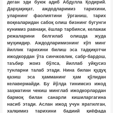
деган
эди
буюк
адиб
Абдулла
Қодирий
.
Дарҳақиқат, аждодларимиз тарихини,
уларнинг фаолиятини ўрганиш, тарих
воқеаларидан сабоқ олиш бизнинг бугунги
кунимиз равнақи, ёшлар тарбияси, келажак
режаларини белгилаб олишда жуда
муҳимдир. Аждодларимизнинг кўп минг
йиллик тарихини билиш эса тадқиқотчи
ижодкордан ўта синчковлик, сабр-бардош,
таъбир жоиз бўлса, йиллаб уйқусиз
тунларни талаб этади. Нина билан қудуқ
қазиш эса ҳамманинг ҳам қўлидан
келавермайди. Бу йўлда тинимсиз ижод
заҳматини чекиш минглаб ижодкорлардан
бармоқ билан санарли кишиларгагина
насиб этади. Аслан ижод учун яратилган,
халқимиз тарихини бадиий қиёфада