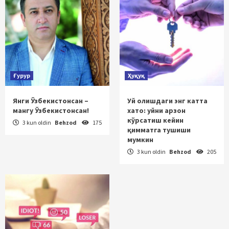
Ғурур
Ҳуқуқ
Янги Ўзбекистонсан –
Уй олишдаги энг катта
мангу Ўзбекистонсан!
хато: уйни арзон
кўрсатиш кейин
3 kun oldin
Behzod
175
қимматга тушиши
мумкин
3 kun oldin
Behzod
205