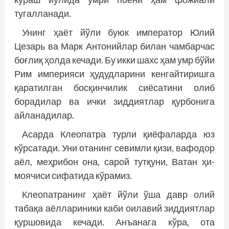
тугалланади.
Унинг ҳаёт йўли буюк император Юлий
Цезарь ва Марк Антонийлар билан чамбарчас
боғлиқ ҳолда кечади. Бу икки шахс ҳам умр бўйи
Рим империяси ҳудудларини кенгайтиришга
қаратилган босқинчилик сиёсатини олиб
борадилар ва ички зиддиятлар қурбонига
айланадилар.
Асарда Клеопатра турли қиёфаларда юз
кўрсатади. Уни отанинг севимли қизи, вафодор
аёл, меҳрибон она, сарой тутқуни, Ватан ҳи­
моячиси сифатида кўрамиз.
Клеопатранинг ҳаёт йўли ўша давр олий
табақа аёллариники каби оилавий зиддиятлар
қуршовида кечади. Анъанага кўра, ота