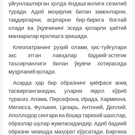
уйғунлаштирган ҳолда ёндашганлиги сезилиб
туради. Адиб моҳирлик билан замонларни,
тақдирларни, асрларни бир-бирига боғлай
олади ва ўқувчининг эсида қоларли ҳаётий
манзаралар яратишга эришади.
Клеопатранинг руҳий олами, ҳис-туйғулари
акс этган лавҳалар бадиий-эстетик
таъсирчанлиги билан ўқувчи хотирасида
муҳрланиб қолади.
Асарда ҳар бир образнинг қиёфаси аниқ
тасвирланганидан, уларни яққол кўриб
турасиз. Апама, Персефона, Ирада, Хармиона,
Мелисса, Фульвия, Цезарь, Антоний, Деллий,
Аполлодор сингари ва бошқа тарихий шахс­лар,
образлар шулар жумласидандир. Адиб бадиий
образни чизишда маҳорат кўрсатади. Биргина