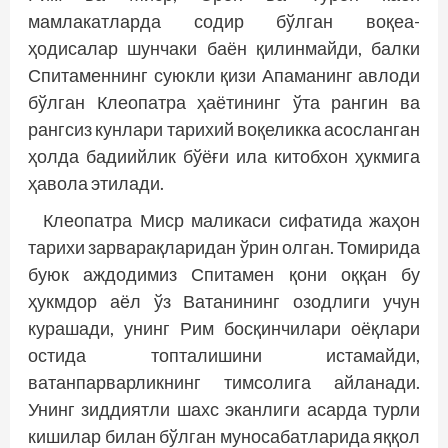
мамлакатларда содир бўлган воқеа-
ҳодисалар шунчаки баён қилинмайди, балки
Спитаменнинг суюкли қизи Апаманинг авлоди
бўлган Клеопатра ҳаётининг ўта рангин ва
рангсиз кунлари тарихий воқеликка асосланган
ҳолда бадиийлик бўёғи ила китобхон ҳукмига
ҳавола этилади.
Клеопатра Миср маликаси сифатида жаҳон
тарихи зарварақларидан ўрин олган. Томирида
буюк аждодимиз Спитамен қони оққан бу
ҳукмдор аёл ўз Ватанининг озодлиги учун
курашади, унинг Рим босқинчилари оёқлари
остида топталишини истамайди,
ватанпарварликнинг тимсолига айланади.
Унинг зиддиятли шахс эканлиги асарда турли
кишилар билан бўлган муносабатларида яққол