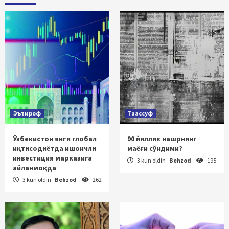
Эътироф
Таассуф
Ўзбекистон янги глобал
90 йиллик нашрнинг
иқтисодиётда ишончли
маёғи сўндими?
инвестиция марказига
3 kun oldin
Behzod
195
айланмоқда
3 kun oldin
Behzod
262