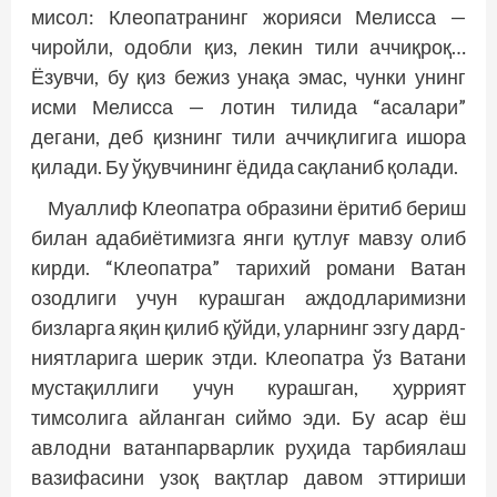
мисол: Клеопатранинг жорияси Мелисса —
чиройли, одобли қиз, лекин тили аччиқроқ…
Ёзувчи, бу қиз бежиз унақа эмас, чунки унинг
исми Мелисса — лотин тилида “асалари”
дегани, деб қизнинг тили аччиқлигига ишора
қилади. Бу ўқувчининг ёдида сақланиб қолади.
Муаллиф Клеопатра образини ёритиб бериш
билан адабиётимизга янги қутлуғ мавзу олиб
кирди. “Клеопатра” тарихий романи Ватан
озодлиги учун курашган аждодларимизни
бизларга яқин қилиб қўйди, уларнинг эзгу дард-
ниятларига шерик этди. Клеопатра ўз Ватани
мус­тақиллиги учун курашган, ҳуррият
тимсолига айланган сиймо эди. Бу асар ёш
авлодни ватанпарварлик руҳида тарбиялаш
вазифасини узоқ вақтлар давом эттириши