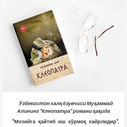
Ўзбекистон халқ ёзувчиси Муҳаммад
Алининг “Клеопатра” романи ҳақида
“Мозийга
қайтиб
иш
кўрмоқ
хайрлидир
”,