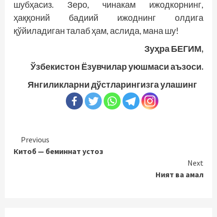
шубҳасиз. Зеро, чинакам ижодкорнинг,
ҳаққоний бадиий ижоднинг олдига
қўйиладиган талаб ҳам, аслида, мана шу!
Зуҳра БЕГИМ,
Ўзбекистон Ёзувчилар уюшмаси аъзоси.
Янгиликларни дўстларингизга улашинг
Continue
Previous
Китоб — беминнат устоз
Reading
Next
Ният ва амал