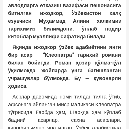
авлодларга етказиш вазифаси пешонасига
битилган ижодкор, Ўзбекистон халқ
ёзувчиси Муҳаммад Алини халқимиз
тарихимиз билимдони, ўнлаб нодир
китоблар муаллифи сифатида билади.
Яқинда ижодкор ўзбек адабиётини янги
бир асар — “Клеопатра” тарихий романи
билан бойитди. Роман ҳозир қўлма-қўл
ўқилмоқда, жойларда унга бағишланган
учрашувлар бўлмоқда. Бу — қувонарли
ҳодиса.
Асрлар давомида номи тилдан-тилга ўтиб,
афсонага айланган Миср маликаси Клеопат­ра
тўғрисида Ғарбда ҳам, Шарқда ҳам кўп­лаб
бадиий асарлар, саҳна асарлари,
кинофильмлар яратилган. Ўзбек адабиётида