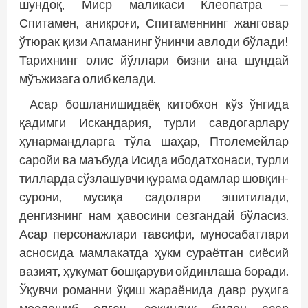
шундоқ, Миср маликаси Клеопатра —
Спитамен, аниқроғи, Спитаменнинг жанговар
ўтюрак қизи Апаманинг ўнинчи авлоди бўлади!
Тарихнинг олис йўллари бизни ана шундай
мўъжизага олиб келади.
Асар бошланишидаёқ китобхон кўз ўнгида
қадимги Искандария, турли савдогарлару
ҳунармандларга тўла шаҳар, Птолемейлар
саройи ва маъбуда Исида ибодатхонаси, турли
тилларда сўзлашувчи қурама одамлар шовқин-
сурони, мусиқа садолари эшитилади,
денгизнинг нам ҳавосини сезгандай бўласиз.
Асар персонажлари тавсифи, муносабатлари
асносида мамлакатда ҳукм сураётган сиёсий
вазият, ҳукумат бошқаруви ойдинлаша боради.
Ўқувчи романни ўқиш жараёнида давр руҳига
мослашиб олгач, секинлик билан асар