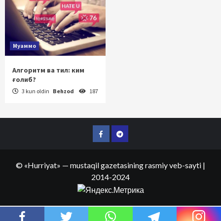
Муаммо
Алгоритм ва тил: ким
ғолиб?
3 kun oldin
Behzod
187
Facebook
Telegram
©
«Hurriyat»
— mustaqil gazetasining rasmiy veb-sayti
|
2014-2024