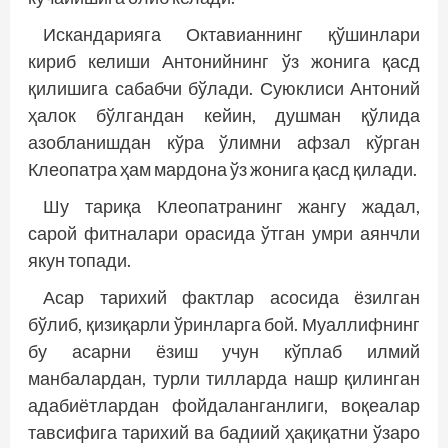
Искандарияга Октавианнинг қўшинлари
кириб келиши Антонийнинг ўз жонига қасд
қилишига сабабчи бўлади. Суюклиси Антоний
ҳалок бўлгандан кейин, душман қўлида
азобланишдан кўра ўлимни афзал кўрган
Клеопатра ҳам мардона ўз жонига қасд қилади.
Шу тариқа Клеопатранинг жангу жадал,
сарой фитналари орасида ўтган умри аянчли
якун топади.
Асар тарихий фактлар асосида ёзилган
бўлиб, қизиқарли ўринларга бой. Муаллифнинг
бу асарни ёзиш учун кўплаб илмий
манбалардан, турли тилларда нашр қилинган
адабиётлардан фойдаланганлиги, воқеалар
тавсифига тарихий ва бадиий ҳақиқатни ўзаро