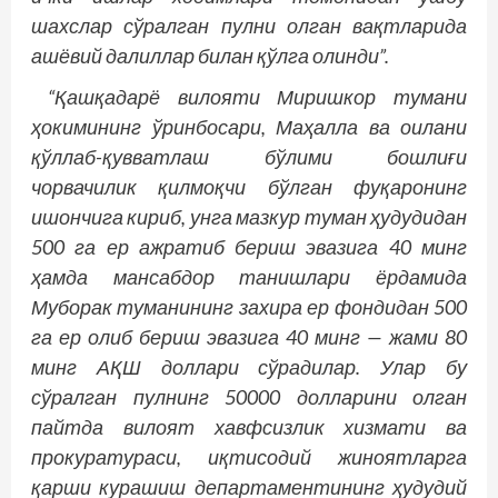
шахслар сўралган пулни олган вақтларида
ашёвий далиллар билан қўлга олинди”.
“Қашқадарё вилояти Миришкор тумани
ҳокимининг ўринбосари, Маҳалла ва оилани
қўллаб-қувватлаш бўлими бошлиғи
чорвачилик қилмоқчи бўлган фуқаронинг
ишончига кириб, унга мазкур туман ҳудудидан
500 га ер ажратиб бериш эвазига 40 минг
ҳамда мансабдор танишлари ёрдамида
Муборак туманининг захира ер фондидан 500
га ер олиб бериш эвазига 40 минг — жами 80
минг АҚШ доллари сўрадилар. Улар бу
сўралган пулнинг 50000 долларини олган
пайтда вилоят хавфсизлик хизмати ва
прокуратураси, иқтисодий жиноятларга
қарши курашиш департаментининг ҳудудий