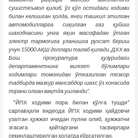
суиистеъмол қилиб, ўз қўл остидаги ходими
билан келишган ҳолда, янги ташкил этилган
автомобилларга сиқилган газ қуйиш
шахобчасини унга яқин масофадан ўтган
электр тармоғига уланишга рухсат бериш
учун 15000 АҚШ доллари талаб қилади. ДХХ ва
Бош прокуратура ҳузуридаги
департаментнинг вилоят бўлимлари
ходимлари томонидан ўтказилган тезкор
тадбирда мазкур мансабдор шахс ўз хонасида
порани олган вақтда ушланди”.
“ЙПХ ходими пора билан қўлга тушди”
сарлавҳали видеода ЙПХ ходими ҳайдовчи
узатган ҳужжат ичидан пулни олиб, ҳужжатни
эгасига қайтаргани тасвирлари
секинлаштирилган ҳолатда кўрсатилган.