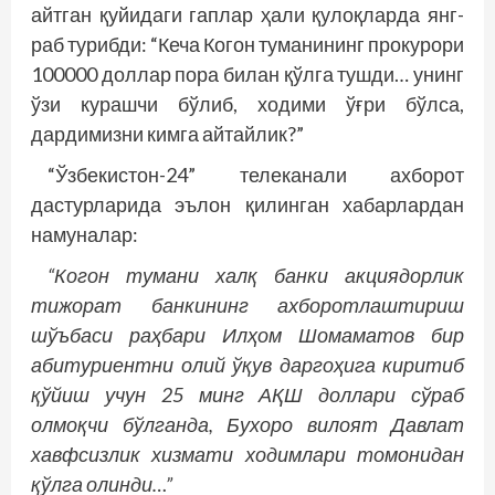
айтган қуйидаги гаплар ҳали қулоқларда янг­
раб турибди: “Кеча Когон туманининг прокурори
100000 доллар пора билан қўлга тушди… унинг
ўзи курашчи бўлиб, ходими ўғри бўлса,
дардимизни кимга айтайлик?”
“Ўзбекистон-24” телеканали ахборот
дастурларида эълон қилинган хабарлардан
намуналар:
“Когон тумани халқ банки акциядорлик
тижорат банкининг ахборотлаштириш
шўъбаси раҳбари Илҳом Шомаматов бир
абитуриентни олий ўқув даргоҳига киритиб
қўйиш учун 25 минг АҚШ доллари сўраб
олмоқчи бўлганда, Бухоро вилоят Давлат
хавфсизлик хизмати ходимлари томонидан
қўлга олинди…”