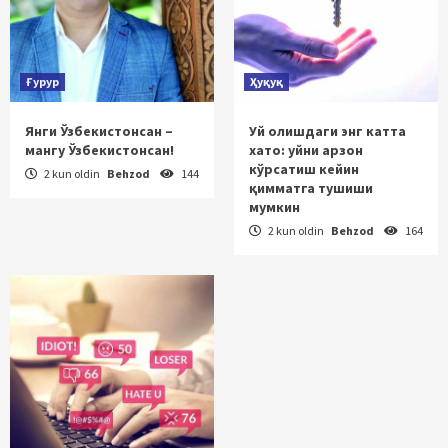
Ғурур
Ҳуқуқ
Янги Ўзбекистонсан –
Уй олишдаги энг катта
мангу Ўзбекистонсан!
хато: уйни арзон
кўрсатиш кейин
2 kun oldin
Behzod
144
қимматга тушиши
мумкин
2 kun oldin
Behzod
164