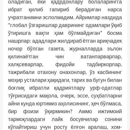
оладиган, ёки қадрдонлару болаларингга
ибрат қилиб гапириб берадиган нарса
учратганимни эслолмадим. Айримлар наздида
“глобал ўзгаришлар даврининг одамлари ўқиб
ўтиришга вақти ҳам бўлмайдиган” босма
нашрлар: ададлари жилдираб ётган ариқчадек
ночор бўлган газета, журналларда эълон
қилинаётган чин ватанпарварлар,
халқсеварлар, фидойи тадбиркорлар,
тажрибали отахону онахонлар, ўз касбининг
моҳир усталари ҳақидаги, тарих ва бугун билан
боғлиқ ибратли қадриятлару урф-одатлар
тўғрисидаги мақола, очерк, эссе, суҳбатларни
айни кунда юртимиз аҳолисининг, ҳеч бўлмаса,
бир фоизи ўқирмикин? Аммо ижтимоий
тармоқлардаги лайк босувчилар сонини
кўпайтириш учун росту ёлғон аралаш, хом-