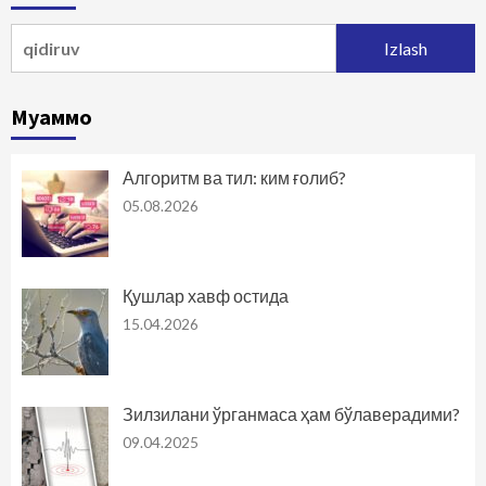
Qidirshish:
Муаммо
Алгоритм ва тил: ким ғолиб?
05.08.2026
Қушлар хавф остида
15.04.2026
Зилзилани ўрганмаса ҳам бўлаверадими?
09.04.2025