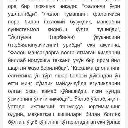
ора бир шов-шув чиқади: “Фалончи ўғри
ушланибди”, “Фалон туманнинг фалончиси
пора билан (ахлоқий бузуқлик, мансабни
суиистеъмол қилиб…) қўлга тушибди”,
“Ўқитувчи (тарбиячи) ўқувчисини
(тарбияланувчисини) урибди” ёки аксинча,
“Фалон мансабдорга вояга етмаган қизларни
йиллаб номусига теккани учун бир ярим йил
шартли жазо берилибди”, “Касалманд онанинг
ёлғизгина ўн тўрт яшар боласи дўкондан ўн
етти минг сўмлик майда-чуйда егуликларни
олган экан, қамаб қўйишибди, икки кунда
ўсмирнинг ўлиги чиқибди”… Ўйлаб-ўйлаб, яқин-
ўртада ижтимоий тармоқда юртимизнинг
оддий, меҳнаткаш кишилари билан боғлиқ
бўлган, ўқиб кўнглинг кўтариладиган ёки ўрнак