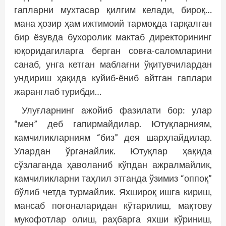
гапларни мухтасар қилгим келади, бироқ…
мана ҳозир ҳам ижтимоий тармоқда тарқалган
бир ёзувда бухоролик мактаб директорининг
юқоридагиларга берган совға-саломларини
санаб, унга кетган маблағни ўқитувчилардан
ундириш ҳақида куйиб-ёниб айтган гаплари
жаранг­лаб турибди…
Улуғларнинг ажойиб фазилати бор: улар
“мен” деб гапирмайдилар. Ютуқларниям,
камчиликларниям “биз” дея шарҳлайдилар.
Улардан ўрганайлик. Ютуқлар ҳақида
сўзлаганда ҳаволаниб кўпдан ажралмайлик,
камчиликларни таҳлил этганда ўзимиз “оппоқ”
бўлиб четда турмайлик. Яхшироқ ишга кириш,
мансаб поғоналаридан кўтарилиш, мақтову
мукофотлар олиш, раҳбарга яхши кўриниш,