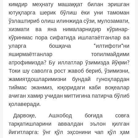
кимдир меҳнату машаққат билан эришган
ютуқларга шерик бўлиш ёки уни тамоман
ўзлаштириб олиш илинжида сўзи, мулозамати,
хизмати ва яна нималарнидир кўринар-
кўринмас пора сифатида ишлатаётганлар ва
уларга бошқача “илтифоти”ни
яширмаётганлар топилмайдими
атрофимизда? Бу иллатлар ўзимизда йўқми?
Токи шу саволга рост жавоб бериб, ўзимизни,
жамиятдошларимизни бундай гуноҳлардан
тиймас эканмиз, юқоридаги каби во­қеалар
ачиган хамир учидан миттигина патирча бўлиб
қолаверади.
Дарвоқе, Ашхобод боғида совға
тарқатишларини аввалдан эълон қилган
йигитларга: ўнг қўл эҳсонини чап қўл ҳам