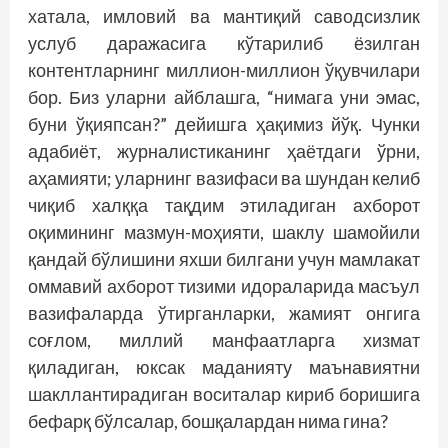
хатала, имловий ва мантиқий саводсизлик
услуб даражасига кўтарилиб ёзилган
контентларнинг миллион-миллион ўқувчилари
бор. Биз уларни айб­лашга, “нимага уни эмас,
буни ўқияпсан?” дейишга ҳақимиз йўқ. Чунки
адабиёт, журналистиканинг ҳаётдаги ўрни,
аҳамияти; уларнинг вазифаси ва шундан келиб
чиқиб халққа тақдим этиладиган ахборот
оқимининг мазмун-моҳияти, шаклу шамойили
қандай бўлишини яхши билгани учун мамлакат
оммавий ахборот тизими идораларида масъул
вазифаларда ўтирганларки, жамият онгига
соғлом, миллий манфаатларга хизмат
қиладиган, юксак маданияту маънавиятни
шакллантирадиган воситалар кириб боришига
бефарқ бўлсалар, бошқалардан нима гина?