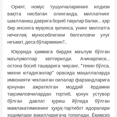
Орият, номус тушунчаларининг илдизи
вақтга нисбатан олинганда, миллатнинг
шаклланиш даврига бориб тақалар балки… ҳар
бир инсонга муқояса қилинса, унинг миллатга
нечоғлиқ муносиблигини белгиловчи улуғ
неъмат, деса бўлармикин?..
Юқорида ҳаммага бирдек маълум бўлган
маълумотлар келтирилди. Ачинарлиси…
остона босиб ташқарига чиқсанг, “текин бўлса,
михни ютадиганлар” орасида маҳаллаларда
имконияти чекланган оилалар фарзанд­ларига
қонунан ажратилган моддий ёрдамни
тақсимловчилардан тортиб, қонун устувор
бўлган давлат қуриш йўлида бўлган
мамлакатимизнинг ҳуқуқ-тартибот идоралари
ходимлари вакилларигача топилади. Ёқимсиз