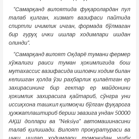
“Самарқанд вилоятида фуқаролардан пул
талаб қилган, хизмат вазифаси пайтида
спиртли ичимлик ичган, формада бўлмаган
бир гуруҳ ички ишлар ходимлари ишдан
олинди”.
“Самарқанд вилоят Оқдарё тумани фермер
хўжалиги раиси туман ҳокимлигида бош
мутахассис вазифасида ишловчи ходим билан
келишган ҳолда ўзи раҳбарлик қилаётган ер
захирасининг бир гектар ер майдонини
ҳокимлик захирасига қайтариб, сўнгра уни
иссиқхона ташкил қилмоқчи бўлган фуқарога
ҳужжатлаштириб бериш эвазига ундан 50000
АҚШ доллари ва “Neksiya” автомашинасини
талаб қилишади. Вилоят прокуратураси ва
ички ишлар ходимлари томонидан ушбу