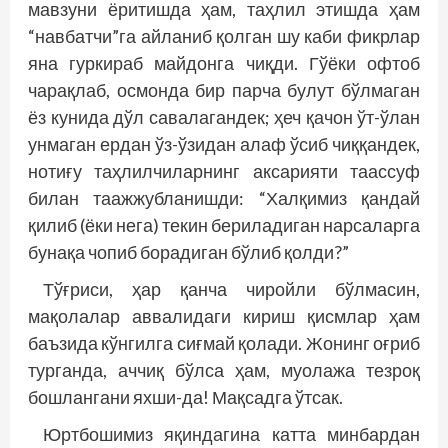
мавзуни ёритишда ҳам, таҳлил этишда ҳам
“навбатчи”га айланиб қолган шу каби фикрлар
яна гуркираб майдонга чиқди. Гўёки офтоб
чарақлаб, осмонда бир парча булут бўлмаган
ёз кунида дўл савалагандек; ҳеч қачон ўт-ўлан
унмаган ердан ўз-ўзидан алаф ўсиб чиққандек,
нотиғу таҳлилчиларнинг аксарияти таассуф
билан таажжубланишди: “Халқимиз қандай
қилиб (ёки нега) текин бериладиган нарсаларга
бунақа чопиб борадиган бўлиб қолди?”
Тўғриси, ҳар қанча чиройли бўлмасин,
мақолалар аввалидаги кириш қисмлар ҳам
баъзида кўнгилга сиғмай қолади. Жонинг оғриб
турганда, аччиқ бўлса ҳам, муолажа тезроқ
бошлангани яхши-да! Мақсадга ўтсак.
Юртбошимиз яқиндагина катта минбардан