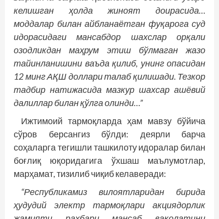
келишган ҳолда жиноят доирасида…
моддалар билан айбланаётган фуқарога суд
идорасидаги мансабдор шахслар орқали
озодликдан маҳрум этиш бўлмаган жазо
тайинланишини ваъда қилиб, унинг опасидан
12 минг АҚШ доллари талаб қилишади. Тезкор
тадбир натижасида мазкур шахсар ашёвий
далиллар билан қўлга олинди…”
Ижтимоий тармоқларда ҳам мавзу бўйича
сўров берсангиз бўлди: деярли барча
соҳаларга тегишли ташкилоту идоралар билан
боғлиқ юқоридагига ўхшаш маълумотлар,
марҳамат, тизилиб чиқиб келаверади:
“Республикамиз вилоятларидан бирида
ҳудудий электр тармоқлари акциядорлик
жамияти раҳбари мансаб ваколатини