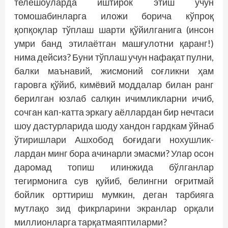
телешоуларда иштирок этиш учун
томошабинларга иложи борича кўпроқ
қопқоқлар тўплаш шарти қўйилганига (инсон
умри банд этилаётган машғулотни қаранг!)
нима дейсиз? Буни тўплаш учун нафақат пулни,
балки маънавий, жисмоний соғликни ҳам
гаровга қўйиб, кимёвий моддалар билан ранг
берилган юзлаб салқин ичимлик­ларни ичиб,
сочган кап-катта эркагу аёллардан бир нечтаси
шоу дастурларида шоду хандон гардкам ўйнаб
ўтиришлари Ашхобод боғидаги нохушлик­
лардан минг бора ачинарли эмасми? Улар осон
даромад топиш илинжида бўлганлар
тегирмонига сув қуйиб, белингни оғритмай
бойлик орттириш мумкин, деган тарбияга
мутлақо зид фикрларини экранлар орқали
миллионларга тарқатмаяптиларми?