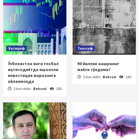
Эътироф
Таассуф
Ўзбекистон янги глобал
90 йиллик нашрнинг
иқтисодиётда ишончли
маёғи сўндими?
инвестиция марказига
2 kun oldin
Behzod
160
айланмоқда
2 kun oldin
Behzod
205