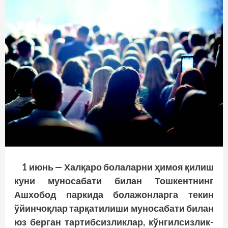
1 июнь — Халқаро болаларни ҳимоя қилиш
куни муносабати билан Тошкентнинг
Ашхобод паркида болажонларга текин
ўйин­чоқлар тарқатилиши муносабати билан
юз берган тартибсизликлар, кўнгилсизлик­