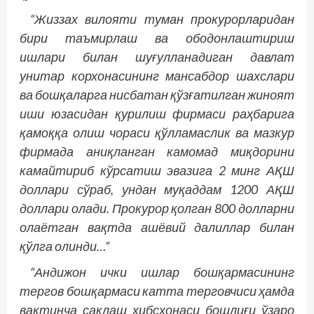
“Жиззах вилояти туман прокурорларидан
бири таъмирлаш ва ободонлаштириш
ишлари билан шуғулланадиган давлат
унитар корхонасининг мансабдор шахслари
ва бошқаларга нисбатан қўзғатилган жиноят
иши юзасидан қурилиш фирмаси раҳбарига
қамоққа олиш чораси қўлламаслик ва мазкур
фирмада аниқланган камомад миқдорини
камайтириб кўрсатиш эвазига 2 минг АҚШ
доллари сўраб, ундан муқаддам 1200 АҚШ
доллари олади. Прокурор қолган 800 долларни
олаётган вақтда ашёвий далиллар билан
қўлга олинди…”
“Андижон ички ишлар бошқармасининг
тергов бошқармаси катта терговчиси ҳамда
вақтинча сақлаш ҳибсхонаси бошлиғи ўзаро