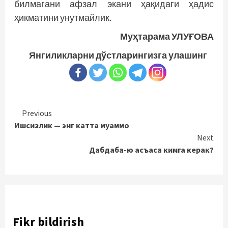
билмагани афзал экани ҳақидаги ҳадис
ҳикматини унутмайлик.
Муҳтарама УЛУҒОВА
Янгиликларни дўстларингизга улашинг
Continue
Previous
Ишсизлик — энг катта муаммо
Reading
Next
Дабдаба-ю асъаса кимга керак?
Fikr bildirish