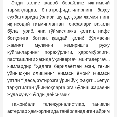
Энди холис жавоб берайлик: ижтимоий
тармоқларда, ён-атрофидагиларнинг баҳсу
суҳбатларида ўзлари шундоқ ҳам жамиятнинг
иқтисодий таъминланган тоифалари вакили
бўла туриб, яна тўймасликка қолган, нафс
ботқоғига ботган, қандай қилиб бўлмасин
жамият мулкини кемиришга ружу
қўйганларнинг порахўрлиги, ҳаромхўрлиги,
пасткашлиги ҳақида ўқийвергач, эшитавергач…
кимлардир “Ҳадя­­га берилаётган экан, текин
ўйинчоқни олишнинг нимаси ёмон? Нимаси
уятли?” деса, эътирозга ўрин йўқ. Фақат… бепул
тарқатилган ўйинчоқларга эга бўлиш жараёни
жуда хунук бўлди, дейсизми?
Тажрибали тележурналистлар, таниқли
актёрлар ҳамкорлигида тайёрланадиган айрим