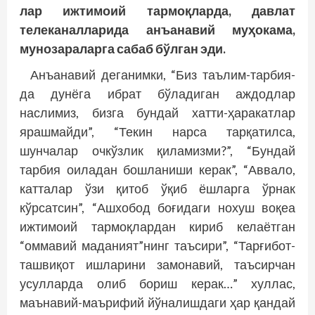
лар ижтимоий тармоқларда, давлат
телеканалларида анъанавий муҳокама,
мунозараларга сабаб бўлган эди.
Анъанавий деганимки, “Биз таълим-тарбия­­
да дунёга ибрат бўладиган аждодлар
наслимиз, бизга бундай хатти-ҳаракатлар
ярашмайди”, “Текин нарса тарқатилса,
шунчалар очкўзлик қиламизми?”, “Бундай
тарбия оиладан бош­ланиши керак”, “Аввало,
катталар ўзи қитоб ўқиб ёшларга ўрнак
кўрсатсин”, “Ашхобод боғидаги нохуш воқеа
ижтимоий тармоқлардан кириб келаётган
“оммавий маданият”нинг таъсири”, “Тарғибот-
ташвиқот ишларини замонавий, таъсирчан
усулларда олиб бориш керак…” хуллас,
маънавий-маърифий йўналишдаги ҳар қандай