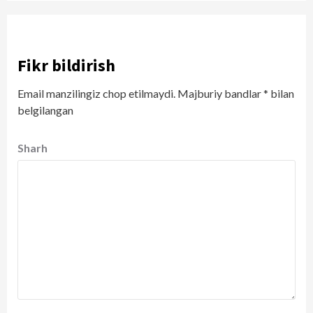
Fikr bildirish
Email manzilingiz chop etilmaydi.
Majburiy bandlar
*
bilan
belgilangan
Sharh