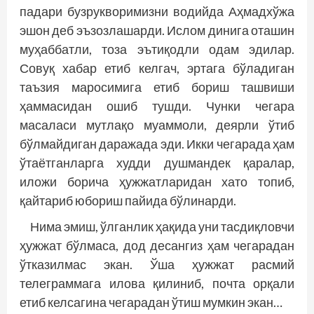
падари бузрукворимизни водийда Аҳмадхўжа
эшон деб эъзозлашарди. Ислом динига оташин
муҳаббатли, тоза эътиқодли одам эдилар.
Совуқ хабар етиб келгач, эртага бўладиган
таъзия маросимига етиб бориш ташвиши
ҳаммасидан ошиб тушди. Чунки чегара
масаласи мутлақо муаммоли, деярли ўтиб
бўлмайдиган даражада эди. Икки чегарада ҳам
ўтаётганларга худди душмандек қаралар,
иложи борича ҳужжатларидан хато топиб,
қайтариб юбориш пайида бўлинарди.
Нима эмиш, ўлганлик ҳақида уни тасдиқловчи
ҳужжат бўлмаса, дод десангиз ҳам чегарадан
ўтказилмас экан. Ўша ҳужжат расмий
телеграммага илова қилиниб, почта орқали
етиб келсагина чегарадан ўтиш мумкин экан…