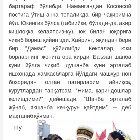
бартараф бўлибди. Намангандан Косонсой
постига ўтиш анча тепаликда, бир чақиримча
йўл. Юкингиз бўлса (табиийки, бўлади-да, ахир
қиш­лоққа келаяпсиз-ку), юк билан юқорига
чиқиб бориш қийин эди. Хайрият, яқиндан бери
бир “Дамас” қўйилибди. Кексалар, юки
борларнинг жонига ора кирди. Баъзан шанба
куни йўлга чиқиб, душанба куни эрталаб
ишхонада ҳамкасбларга йўлдаги машҳур нон
бозоридан олган патирларим, айниқса,
қурутлардан тарқатсам, “Нима, қариндошлар
келишдими?” де­йишади. “Шанба эрталаб
жўнаб, якшанба кечқурун қайт­дим”, — деб
мақтаниб қўяман.
Шу