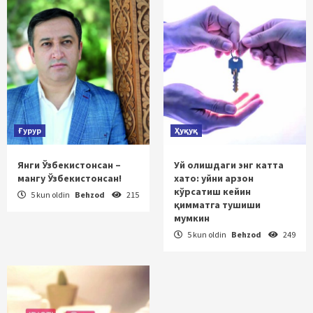
Ғурур
Ҳуқуқ
Янги Ўзбекистонсан –
Уй олишдаги энг катта
мангу Ўзбекистонсан!
хато: уйни арзон
кўрсатиш кейин
5 kun oldin
Behzod
215
қимматга тушиши
мумкин
5 kun oldin
Behzod
249