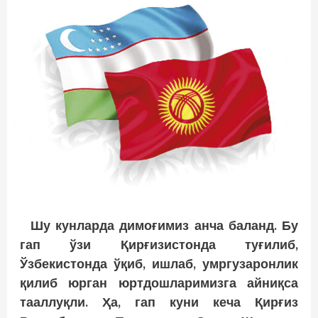
Шу кунларда димоғимиз анча баланд. Бу
гап ўзи Қирғизистонда туғилиб,
Ўзбекистонда ўқиб, ишлаб, умргузаронлик
қилиб юрган юртдошларимизга айниқса
тааллуқли. Ҳа, гап куни кеча Қирғиз