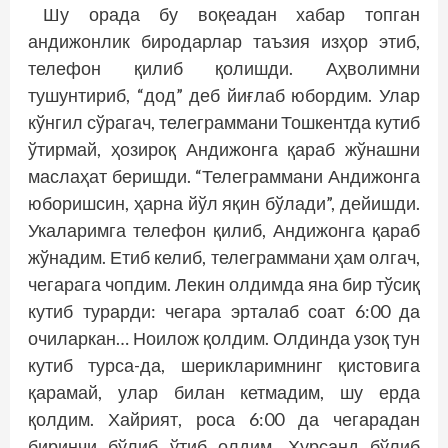
Шу орада бу воқеадан хабар топган
андижонлик биродарлар таъзия изҳор этиб,
телефон қилиб қолишди. Аҳволимни
тушунтириб, “дод” деб йиғлаб юбордим. Улар
кўнгил сўрагач, телеграммани Тошкентда кутиб
ўтирмай, ҳозироқ Андижонга қараб жўнашни
маслаҳат беришди. “Телеграммани Андижонга
юборишсин, ҳарна йўл яқин бўлади”, де­йишди.
Укаларимга телефон қилиб, Андижонга қараб
жўнадим. Етиб келиб, телеграммани ҳам олгач,
чегарага чопдим. Лекин олдимда яна бир тўсиқ
кутиб турарди: чегара эрталаб соат 6:00 да
очиларкан… Ноилож қолдим. Олдинда узоқ тун
кутиб турса-да, шерикларимнинг қистовига
қарамай, улар билан кетмадим, шу ерда
қолдим. Хайрият, роса 6:00 да чегарадан
биринчи бўлиб ўтиб олдим. Хурсанд бўлиб