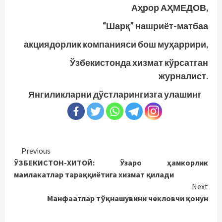
Аҳрор АҲМЕДОВ,
“Шарқ” нашриёт-матбаа
акциядорлик компанияси бош муҳаррири,
Ўзбекистонда хизмат кўрсатган
журналист.
Янгиликларни дўстларингизга улашинг
Continue
Previous
ЎЗБЕКИСТОН-ХИТОЙ: Ўзаро ҳамкорлик
Reading
мамлакатлар тараққиётига хизмат қилади
Next
Манфаатлар тўқнашувини чекловчи қонун