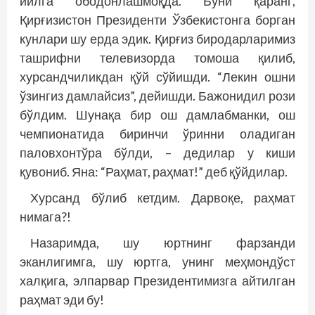
йилга ободонлашмоқда. Буни қаранг,
Қирғизистон Президенти Ўзбекистонга борган
кунлари шу ерда эдик. Қирғиз биродарларимиз
ташрифни телевизорда томоша қилиб,
хурсандчиликдан қўй сўйишди. “Лекин ошни
ўзингиз дамлайсиз”, дейишди. Бажонидил рози
бўлдим. Шунақа бир ош дамлабманки, ош
чемпионатида биринчи ўринни оладиган
паловхонтўра бўлди, – дедилар у киши
қувониб. Яна: “Раҳмат, раҳмат!” деб қўйдилар.
Хурсанд бўлиб кетдим. Дарвоқе, раҳмат
нимага?!
Назаримда, шу юртнинг фарзанди
эканлигимга, шу юртга, унинг меҳмондўст
халқига, элпарвар Президентимизга айтилган
раҳмат эди бу!