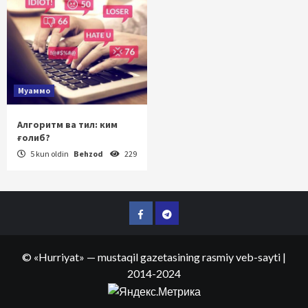
Муаммо
Алгоритм ва тил: ким
ғолиб?
5 kun oldin
Behzod
229
Facebook
Telegram
©
«Hurriyat»
— mustaqil gazetasining rasmiy veb-sayti
|
2014-2024