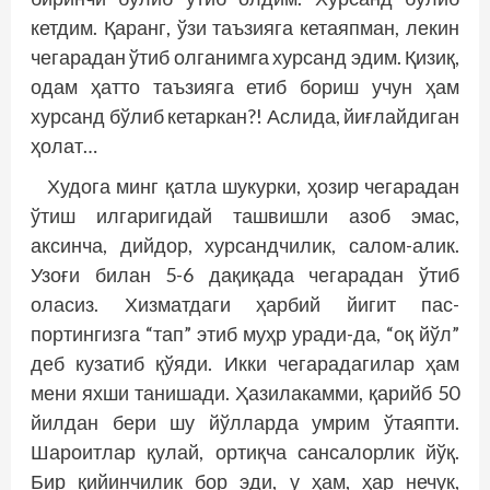
кетдим. Қаранг, ўзи таъзияга кетаяпман, лекин
чегарадан ўтиб олганимга хурсанд эдим. Қизиқ,
одам ҳатто таъзияга етиб бориш учун ҳам
хурсанд бўлиб кетаркан?! Аслида, йиғлайдиган
ҳолат…
Худога минг қатла шукурки, ҳозир чегарадан
ўтиш илгаригидай ташвишли азоб эмас,
аксинча, дийдор, хурсандчилик, салом-алик.
Узоғи билан 5-6 дақиқада чегарадан ўтиб
оласиз. Хизматдаги ҳарбий йигит пас­
портингизга “тап” этиб муҳр уради-да, “оқ йўл”
деб кузатиб қўяди. Икки чегарадагилар ҳам
мени яхши танишади. Ҳазилакамми, қарийб 50
йилдан бери шу йўлларда умрим ўтаяпти.
Шароитлар қулай, ортиқча сансалорлик йўқ.
Бир қийинчилик бор эди, у ҳам, ҳар нечук,