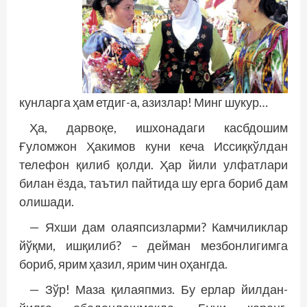
кунларга ҳам етдиг-а, азизлар! Минг шукур…
Ҳа, дарвоқе, ишхонадаги касбдошим
Ғуломжон Ҳакимов куни кеча Иссиқкўлдан
телефон қилиб қолди. Ҳар йили улфатлари
билан ёзда, таътил пайтида шу ерга бориб дам
олишади.
— Яхши дам олаяпсизларми? Камчиликлар
йўқми, ишқилиб? – дейман мезбонлигимга
бориб, ярим ҳазил, ярим чин оҳангда.
— Зўр! Маза қилаяпмиз. Бу ерлар йилдан-