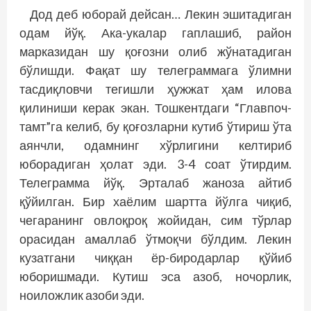
Дод деб юборай дейсан… Лекин эшитадиган
одам йўқ. Ака-укалар гаплашиб, район
марказидан шу қоғозни олиб жўнатадиган
бўлишди. Фақат шу телеграммага ўлимни
тасдиқловчи тегишли ҳужжат ҳам илова
қилиниши керак экан. Тошкентдаги “Главпоч­
тамт”га келиб, бу қоғозларни кутиб ўтириш ўта
аянч­­ли, одамнинг хўрлигини келтириб
юборадиган ҳолат эди. 3-4 соат ўтирдим.
Телеграмма йўқ. Эрталаб жаноза айтиб
қўйилган. Бир хаёлим шартта йўлга чиқиб,
чегаранинг овлоқроқ жойидан, сим тўрлар
орасидан амаллаб ўтмоқчи бўлдим. Лекин
кузатгани чиққан ёр-биродарлар қўйиб
юборишмади. Кутиш эса азоб, ночорлик,
ноиложлик азоби эди.