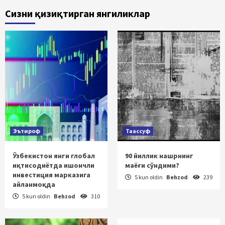
Сизни қизиқтирган янгиликлар
Эътироф
Таассуф
Ўзбекистон янги глобал
90 йиллик нашрнинг
иқтисодиётда ишончли
маёғи сўндими?
инвестиция марказига
5 kun oldin
Behzod
239
айланмоқда
5 kun oldin
Behzod
310