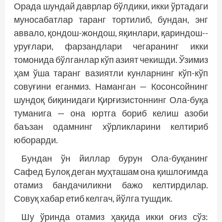
Орада шундай даврлар бўлдики, икки ўртадаги
муносабатлар таранг тортилиб, бундан, энг
аввало, қондош-жондош, яқинлари, қариндош-­
уруғлари, фарзандлари чегаранинг икки
томонида бўлганлар кўп азият чекишди. Ўзимиз
ҳам ўша таранг вазиятли кунларнинг кўп-кўп
совуғини еганмиз. Наманган — Косонсойнинг
шундоқ биқинидаги Қирғизистоннинг Ола-буқа
туманига — она юртга бориб келиш азоби
баъзан одамнинг хўрликларини келтириб
юборарди.
Бундан ўн йиллар бурун Ола-буқанинг
Сафед Булоқ деган муҳташам она қишлоғимда
отамиз бандачиликни бажо келтирдилар.
Совуқ хабар етиб келгач, йўлга тушдик.
Шу ўринда отамиз ҳақида икки оғиз сўз: