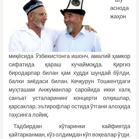
аснода
жаҳон
миқёсида Ўзбекистонга ишонч, амалий ҳамкор
сифатида қараш кучаймоқда. Қирғиз
биродарлар билан ҳам худди шундай бўлди,
балки зиё­даси билан. Кечқурун Тошкентдаги
муҳташам Анжуманлар саройида икки халқ
санъат усталарининг концерти олқишлар,
қарсаклар, эътирофлар остида ўтгани алоҳида
таҳсинга лойиқ.
Тадбирдан кўтаринки кайфиятда
қайтарканман, кўз олдимдан кўп воқеалар ўтди.