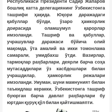
Республикаси Президенти Садир Жапаров
бошлиқ катта делегациянинг Ўзбекистонга
ташрифи ҳақида. Юқори даражадаги
қабуллар бўлди, ўзаро ҳамкорлик
доирасида оламшумул қарорлар
имзоланди. Ташриф ва қабуллар,
учрашувлар даражаси бўйича олий
мақомда, ўта амалий ва икки томонлама
самарали, умидбахш ўтди. Вазирлар,
тармоқлар раҳбарлари, деярли барча соҳа
мутасаддилари ўз касбдошлари билан
учрашдилар, ҳамкорлик режалари
имзоланди. Умуман, шуни мамнуният билан
таъкидлаш керакки, Ўзбекистонга ташриф
буюрган барча давлат раҳбарлари бу
юртдан қуруқ қўл билан қайтишмаяпти.
Шу