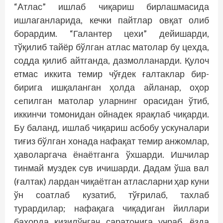
“Aтлас” ишлаб чиқариш бирлашмасида
ишлаганларида, кечки пайтлар овқат олиб
борардим. “Галантер цехи” дейишарди,
тўқилиб тайёр бўлган атлас матолар бу цехда,
содда қилиб айтганда, дазмолланарди. Қулоч
етмас иккита темир чўғдек ғалтаклар бир-
бирига ишқаланган ҳолда айланар, оҳор
ceпилган матолар уларнинг орасидан ўтиб,
иккинчи томонидан ойнадек ярақлаб чиқарди.
Бу баланд, ишлаб чиқариш асбобу ускуналари
тиғиз бўлган хонада нафақат темир анжомлар,
ҳаволаргача ёнаётганга ўхшарди. Ишчилар
тинмай муздек сув ичишарди. Дадам ўша вал
(ғалтак) лардан чиқаётган атласларни ҳар куни
ўн соатлаб кузатиб, тўғрилаб, тахлаб
турардилар; нафақага чиқадиган йиллари
баҳорда қизилўнгач саратонига учраб, ёзда