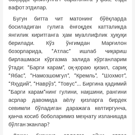
вафот этдилар.
Бугун битта чит матонинг бўёқларда
босиладиган гулига ёнғоқдек катталикда
янгилик киритганга ҳам муаллифлик ҳуқуқи
берилади. Кўз ўнгимдан Марғилон
бозорларида, “Атлас” ишлаб чиқариш
бирлашмаси кўргазма залида кўрганларим
ўтади: “Барги карам”, оқ-қораю қизил, сариқ
“Ябас”, “Намозшомгул”, “Кремль”, “Шохмот”,
“Яҳудий”, “Наврўз”, “Товус”… Биргина қадимий
“Барги карам”нинг гулини, нақшини, рангини
асрлар давомида аёлу қизларга бирдек
севимли бўладиган даражага келтиргунча,
қанча косиб боболаримиз меҳнату изланишда
бўлган эканлар?