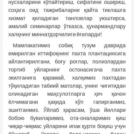
нусхаларини кўпайтириш, сифатини ошириш,
соҳага оид тажрибаларни қайта тиклашга
хизмат қиладиган танловлар уюштирса,
амалий семинарлар ўтказса, ҳунармандлару
халқнинг миннатдорчилиги ёғиларди!
Мамлакатимиз собиқ тузум даврида
емирилган иттифоқнинг пахта плантациясига
айлантирилгани, боғу роғлар, полизлардан
тортиб уйларнинг остонасигача пахта
экилганига қарамай, халқимиз пахтадан
тўқиладиган табиий матолар, унинг чигитидан
олинадиган маҳсулотларга ҳеч қачон
ёлчимагани ҳақида кўп гапирганмиз,
эшитганмиз. Ўйлаб қарасам, ўша йиллари
бобою бувиларимиз, ота-оналаримиз қиш
чиқар-чиқмас уйларини ипак қурти боқиш учун