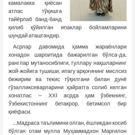
камалакка қиёсан
атлас тўқишга
тайёрлаб банд-банд
қилиб қўйилган ипаклар бойламларини
шундай аташгандир.
Асрлар давомида ҳамма жараёнлари
хонадон шароитида бажарилган бўлса-да,
ранглар мутаносиблиги, гуллару нақшларнинг
жой-жойига тушиши, ипагу арқоғининг мислсиз
бежирим ва текис тўқилгани билан дунё
гўзалликсеварларини ҳайратга солиб келган
хонатлас — ХХI асрда ҳам ўзбекнинг,
Ўзбекистоннинг бетакрор, бетимсол бир
қиёфаси.
…Мадраса таълимини олган, ёшликдан косиб
бўлган отам мулла Муҳаммадхон Марғилон