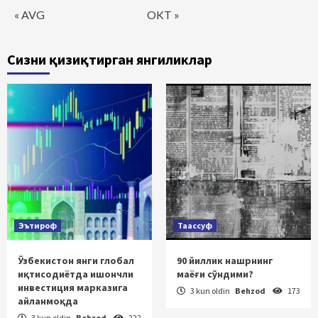
« AVG
OKT »
Сизни қизиқтирган янгиликлар
Эътироф
Таассуф
Ўзбекистон янги глобал
90 йиллик нашрнинг
иқтисодиётда ишончли
маёғи сўндими?
инвестиция марказига
3 kun oldin
Behzod
173
айланмоқда
3 kun oldin
Behzod
222