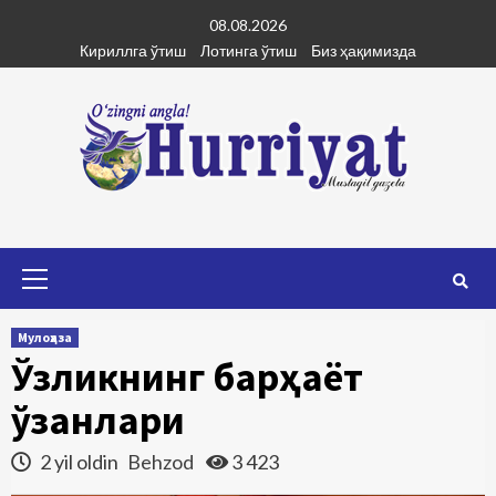
Skip
08.08.2026
to
Кириллга ўтиш
Лотинга ўтиш
Биз ҳақимизда
content
Primary
Menu
Мулоҳаза
Ўзликнинг барҳаёт
ўзанлари
2 yil oldin
Behzod
3 423