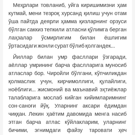
Меҳрлари товланиб, уйга киришимизни ҳам
кутмай, мени тезроқ хурсанд қилиш учун отам
ўша пайтда деярли ҳамма қизларнинг орзуси
бўлган саккиз тепкили атласни қўлимга берган
лаҳзалар ўсмирлигим билан ёшлигим
ўртасидаги жонли сурат бўлиб қолгандек…
Йиллар билан умр фасллари ўзгаради,
аёллар умрининг барча фаслларига муносиб
атласлар бор. Чиройли бўлгани, кўпчиликдан
қолмаслик учун, кирчимоллиги, қулайлиги,
ноёблиги… жисмоний ва маънавий эҳтиёжлар
талабларига мослаб кийган кийимларимнинг
сон-саноғи йўқ. Уларнинг аксари ёдимдан
чиққан. Лекин ҳаётим давомида менга насиб
этган барча атлас кўйлакларим, уларнинг
бичими, эгнимдаги файзу таровати ҳеч