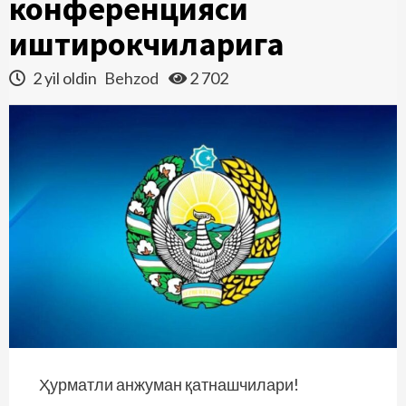
конференцияси
иштирокчиларига
2 yil oldin
Behzod
2 702
Ҳурматли анжуман қатнашчилари!