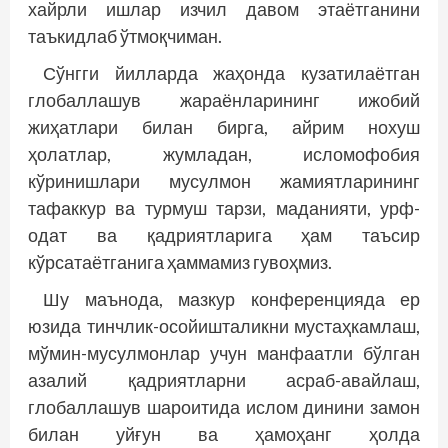
хайрли ишлар изчил давом этаётганини
таъкидлаб ўтмоқчиман.
Сўнгги йилларда жаҳонда кузатилаётган
глобаллашув жараёнларининг ижобий
жиҳатлари билан бирга, айрим нохуш
ҳолатлар, жумладан, исломофобия
кўринишлари мусулмон жамиятларининг
тафаккур ва турмуш тарзи, маданияти, урф-
одат ва қадриятларига ҳам таъсир
кўрсатаётганига ҳаммамиз гувоҳмиз.
Шу маънода, мазкур конференцияда ер
юзида тинчлик-осойишталикни мустаҳкамлаш,
мўмин-мусулмонлар учун манфаатли бўлган
азалий қадриятларни асраб-авайлаш,
глобаллашув шароитида ислом динини замон
билан уйғун ва ҳамоҳанг ҳолда