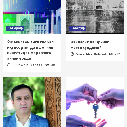
Эътироф
Таассуф
Ўзбекистон янги глобал
90 йиллик нашрнинг
иқтисодиётда ишончли
маёғи сўндими?
инвестиция марказига
5 kun oldin
Behzod
232
айланмоқда
5 kun oldin
Behzod
303