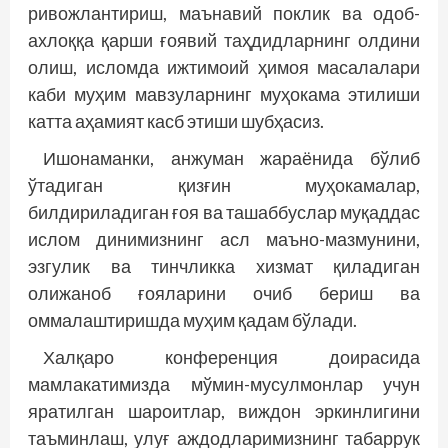
ривожлантириш, маънавий поклик ва одоб-
ахлоққа қарши ғоявий таҳдидларнинг олдини
олиш, исломда ижтимоий ҳимоя масалалари
каби муҳим мавзуларнинг муҳокама этилиши
катта аҳамият касб этиши шубҳасиз.
Ишонаманки, анжуман жараёнида бўлиб
ўтадиган қизғин муҳокамалар,
билдириладиган ғоя ва ташаббуслар муқаддас
ислом динимизнинг асл маъно-мазмунини,
эзгулик ва тинчликка хизмат қиладиган
олижаноб ғояларини очиб бериш ва
оммалаштиришда муҳим қадам бўлади.
Халқаро конференция доирасида
мамлакатимизда мўмин-мусулмонлар учун
яратилган шароитлар, виждон эркинлигини
таъминлаш, улуғ аждодларимизнинг табаррук