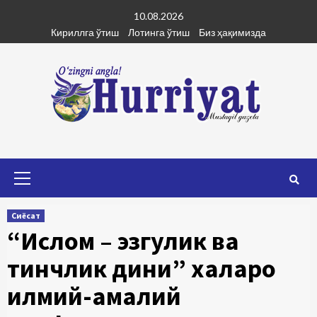
Skip
10.08.2026
to
Кириллга ўтиш
Лотинга ўтиш
Биз ҳақимизда
content
Primary
Menu
Сиёсат
“Ислом – эзгулик ва
тинчлик дини” халқаро
илмий-амалий