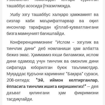
ташаббус асосида ўтказилмоқда.
Ушбу эзгу ташаббус халқаро ҳамжамият ва
сизлар каби маърифатпарвар ва оқил
инсонлар тарафидан қўллаб-қувватлангани
бизга мамнуният бағишлайди.
Конференциямизнинг “Ислом – эзгулик ва
тинчлик дини” деб номланиши ҳам албатта
бежиз эмас. Ҳаммамиз яхши биламизки, ислом
дини одамзод учун тинчлик ва омонлик дини
сифатида юборилган буюк таълимотдир.
Муқаддас Қуръони каримнинг “Бақара” сураси,
208-оятида:
“Эй, иймон келтирганлар,
ёппасига тинчлик ишига киришингиз!”
— дея
даъват қилингани ҳам фикримизни
тасдиқлайди.