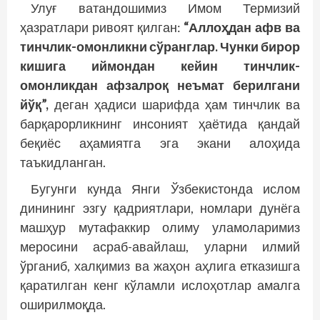
Улуғ ватандошимиз Имом Термизий
ҳазратлари ривоят қилган:
“Аллоҳдан афв ва
тинчлик-омонликни сўранглар. Чунки бирор
кишига иймондан кейин тинчлик-
омонликдан афзалроқ неъмат берилгани
йўқ”,
деган ҳадиси шарифда ҳам тинчлик ва
барқарорликнинг инсоният ҳаётида қандай
беқиёс аҳамиятга эга экани алоҳида
таъкидланган.
Бугунги кунда Янги Ўзбекистонда ислом
динининг эзгу қадриятлари, номлари дунёга
машҳур мутафаккир олиму уламоларимиз
меросини асраб-авайлаш, уларни илмий
ўрганиб, халқимиз ва жаҳон аҳлига етказишга
қаратилган кенг кўламли ислоҳотлар амалга
оширилмоқда.