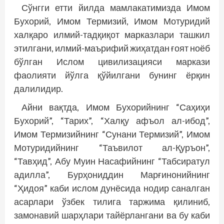
Сўнгги етти йилда мамлакатимизда Имом
Бухорий, Имом Термизий, Имом Мотуридий
халқаро илмий-тадқиқот марказлари ташкил
этилгани, илмий-маърифий жиҳатдан ғоят ноёб
бўлган Ислом цивилизацияси маркази
фаолияти йўлга қўйилгани бунинг ёрқин
далилидир.
Айни вақтда, Имом Бухорийнинг “Саҳиҳи
Бухорий”, “Тарих”, “Халқу афъол ал-ибод”,
Имом Термизийнинг “Сунани Термизий”, Имом
Мотуридийнинг “Таъвилот ал-Қуръон”,
“Тавҳид”, Абу Муин Насафийнинг “Табсиратул
адилла”, Бурҳониддин Марғинонийнинг
“Ҳидоя” каби ислом дунёсида нодир саналган
асарлари ўзбек тилига таржима қилиниб,
замонавий шарҳлари тайёрлангани ва бу каби