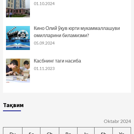
01.10.2024
Кино Олий ўқув юрти мукаммаллашуви
омилларини биламизми?
05.09.2024
Касбнинг таги насиба
01.11.2023
Тақвим
Oktabr 2024
Du
Se
Ch
Pa
Ju
Sh
Ya