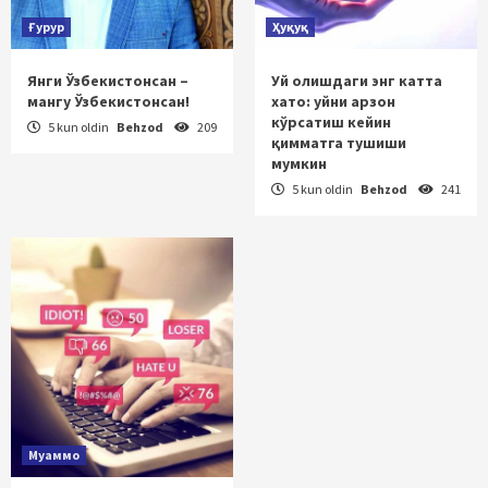
Ғурур
Ҳуқуқ
Янги Ўзбекистонсан –
Уй олишдаги энг катта
мангу Ўзбекистонсан!
хато: уйни арзон
кўрсатиш кейин
5 kun oldin
Behzod
209
қимматга тушиши
мумкин
5 kun oldin
Behzod
241
Муаммо