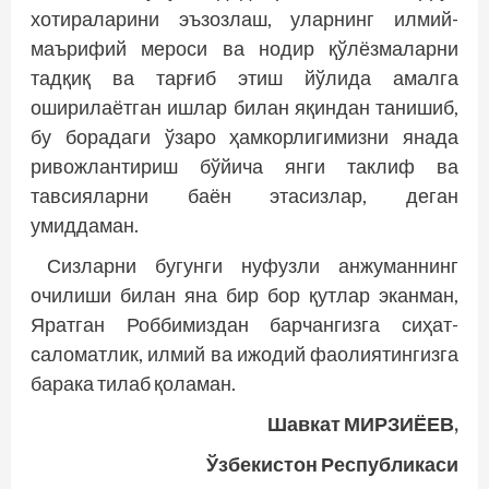
хотираларини эъзозлаш, уларнинг илмий-
маърифий мероси ва нодир қўлёзмаларни
тадқиқ ва тарғиб этиш йўлида амалга
оширилаётган ишлар билан яқиндан танишиб,
бу борадаги ўзаро ҳамкорлигимизни янада
ривожлантириш бўйича янги таклиф ва
тавсияларни баён этасизлар, деган
умиддаман.
Сизларни бугунги нуфузли анжуманнинг
очилиши билан яна бир бор қутлар эканман,
Яратган Роббимиздан барчангизга сиҳат-
саломатлик, илмий ва ижодий фаолиятингизга
барака тилаб қоламан.
Шавкат МИРЗИЁЕВ,
Ўзбекистон Республикаси