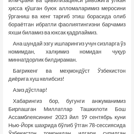
илм-фани ва цивилизацияси ривожига улкан
ҳисса қўшган буюк алломаларимиз меросини
ўрганиш ва кенг тарғиб этиш борасида олиб
бораётган ибратли фаолиятингизни барчамиз
яхши биламиз ва юксак қадрлаймиз.
Ана шундай эзгу ишларингиз учун сизларга ўз
номимдан, халқимиз номидан чуқур
миннатдорлик билдираман.
Бағрикенг ва меҳмондўст Ўзбекистон
диёрига хуш келибсиз!
Азиз дўстлар!
Хабарингиз бор, бугунги анжуманимиз
Бирлашган Миллатлар Ташкилоти Бош
Ассамблеясининг 2023 йил 19 сентябрь куни
Нью-Йорк шаҳрида бўлиб ўтган 78-сессиясида
Ўзбекистон томонидан илгари сурилган