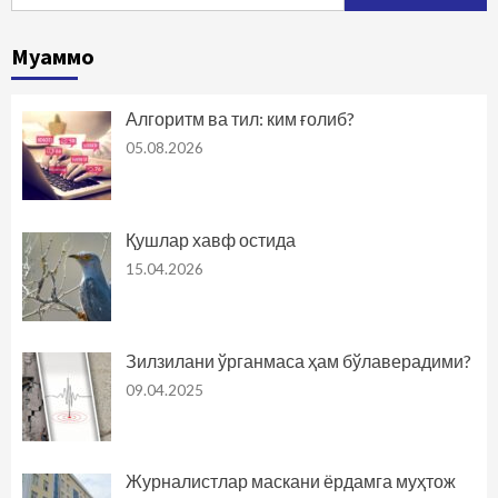
Муаммо
Алгоритм ва тил: ким ғолиб?
05.08.2026
Қушлар хавф остида
15.04.2026
Зилзилани ўрганмаса ҳам бўлаверадими?
09.04.2025
Журналистлар маскани ёрдамга муҳтож