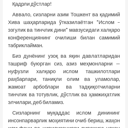
Қадрли дўстлар!
Аввало, сизларни азим Тошкент ва қадимий
Хива шаҳарларида ўтказилаётган “Ислом –
эзгулик ва тинчлик дини” мавзусидаги халқаро
конференциянинг очилиши билан самимий
табриклайман.
Биз дунёнинг узоқ ва яқин давлатларидан
ташриф буюрган сиз, азиз меҳмонларни —
нуфузли халқаро ислом ташкилотлари
раҳбарлари, таниқли олим ва уламолар,
жамоат арбоблари ва тадқиқотчиларни
тинчлик ва тотувлик, дўстлик ва ҳамжиҳатлик
элчилари, деб биламиз.
Сизларнинг муқаддас ислом динининг
инсонпарварлик моҳиятини очиб бериш, жаҳон