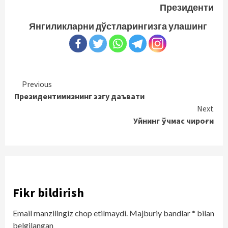
Президенти
Янгиликларни дўстларингизга улашинг
Continue
Previous
Президентимизнинг эзгу даъвати
Reading
Next
Уйнинг ўчмас чироғи
Fikr bildirish
Email manzilingiz chop etilmaydi.
Majburiy bandlar
*
bilan
belgilangan