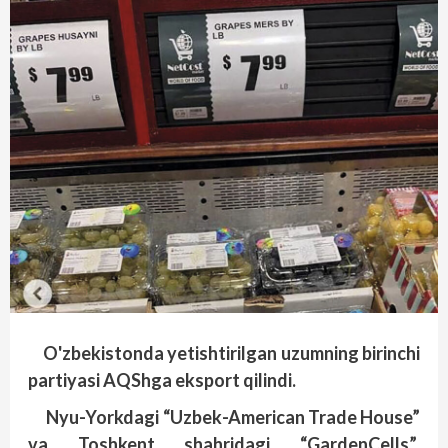
O'zbekistonda yetishtirilgan uzumning birinchi
partiyasi AQShga eksport qilindi.
Nyu-Yorkdagi “Uzbek-American Trade House”
va Toshkent shahridagi “GardenCells”