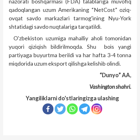
nazorati boshqarmasi (FDA) talablariga muvofiq
qadoqlangan uzum Amerikaning “NetCost” oziq-
ovqat savdo markazlari tarmog'ining Nyu-York
shtatidagi savdo nuqtalariga tarqatildi.
O'zbekiston uzumiga mahalliy aholi tomonidan
yuqori qiziqish bildirilmoqda. Shu bois yangi
partiyaga buyurtma berildi va har hafta 3-4 tonna
miqdorida uzum eksport qilishga kelishib olindi.
“Dunyo” AA,
Vashington shahri.
Yangiliklarni do'stlaringizga ulashing