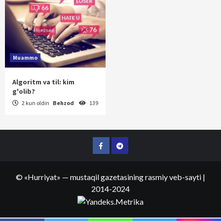
Muammo
Algoritm va til: kim
g'olib?
2 kun oldin
Behzod
139
Facebook
Telegram
©
«Hurriyat»
— mustaqil gazetasining rasmiy veb-sayti
|
2014-2024