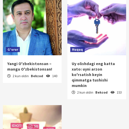
G'urur
Huquq
Yangi O'zbekistonsan –
Uy olishdagi eng katta
mangu O'zbekistonsan!
xato: uyni arzon
ko'rsatish keyin
2 kun oldin
Behzod
140
qimmatga tushishi
mumkin
2 kun oldin
Behzod
153