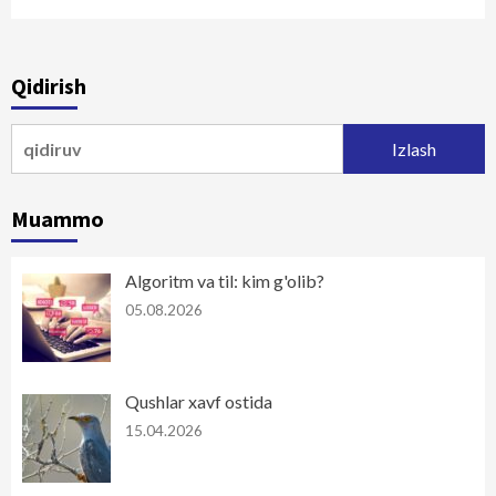
Qidirish
Qidirshish:
Muammo
Algoritm va til: kim g'olib?
05.08.2026
Qushlar xavf ostida
15.04.2026