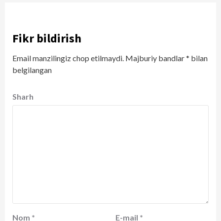
Fikr bildirish
Email manzilingiz chop etilmaydi.
Majburiy bandlar
*
bilan
belgilangan
Sharh
Nom
*
E-mail
*