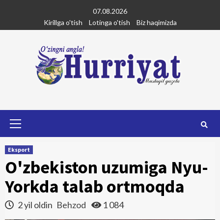
Skip
07.08.2026
to
Kirillga o'tish
Lotinga o'tish
Biz haqimizda
content
Primary
Menu
Eksport
O'zbekiston uzumiga Nyu-
Yorkda talab ortmoqda
2 yil oldin
Behzod
1 084