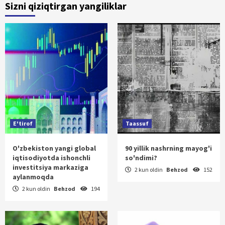
Sizni qiziqtirgan yangiliklar
E'tirof
Taassuf
O'zbekiston yangi global
90 yillik nashrning mayog'i
iqtisodiyotda ishonchli
so'ndimi?
investitsiya markaziga
2 kun oldin
Behzod
152
aylanmoqda
2 kun oldin
Behzod
194