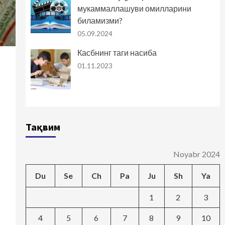
мукаммаллашуви омилларини
биламизми?
05.09.2024
Касбнинг таги насиба
01.11.2023
Тақвим
Noyabr 2024
Du
Se
Ch
Pa
Ju
Sh
Ya
1
2
3
4
5
6
7
8
9
10