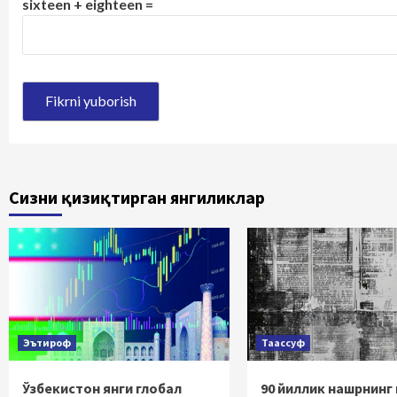
sixteen + eighteen =
Сизни қизиқтирган янгиликлар
Эътироф
Таассуф
Ўзбекистон янги глобал
90 йиллик нашрнинг