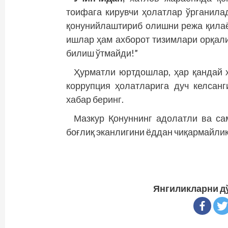
тоифага кирувчи ҳолатлар ўрганила
қонунийлаштириб олишни режа қилаё
ишлар ҳам ахборот тизимлари орқали
билиш ўтмайди!”
Ҳурматли юртдошлар, ҳар қандай ҳ
коррупция ҳолатларига дуч келсанг
хабар беринг.
Мазкур Қонуннинг адолатли ва са
боғлиқ эканлигини ёддан чиқармайлик
Янгиликларни д