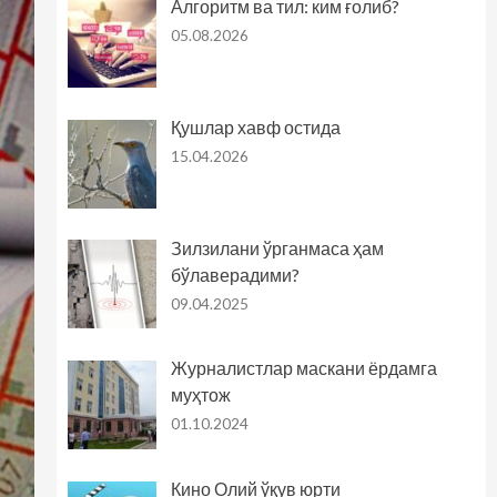
Алгоритм ва тил: ким ғолиб?
05.08.2026
Қушлар хавф остида
15.04.2026
Зилзилани ўрганмаса ҳам
бўлаверадими?
09.04.2025
Журналистлар маскани ёрдамга
муҳтож
01.10.2024
Кино Олий ўқув юрти