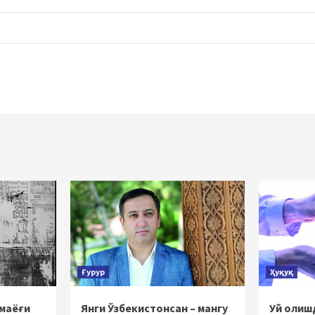
Ғурур
Ҳуқуқ
 маёғи
Янги Ўзбекистонсан – мангу
Уй олишд