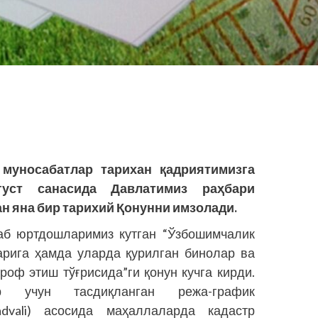
 муносабатлар тарихан қадриятимизга
густ санасида Давлатимиз раҳбари
н яна бир тарихий Қонунни имзолади.
б юртдошларимиз кутган “Ўзбошимчалик
арига ҳамда уларда қурилган бинолар ва
роф этиш тўғрисида”ги қонун кучга кирди.
 учун тасдиқланган режа-график
reja-jadvali) асосида маҳаллаларда кадастр