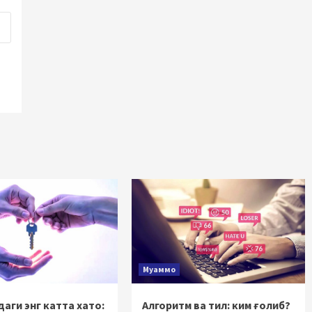
Муаммо
аги энг катта хато:
Алгоритм ва тил: ким ғолиб?