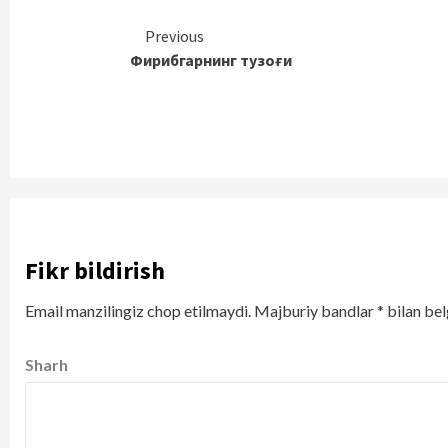
Continue
Previous
Фирибгарнинг тузоғи
Reading
Fikr bildirish
Email manzilingiz chop etilmaydi.
Majburiy bandlar
*
bilan bel
Sharh