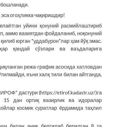
 бошланади.
эса огоҳликка чақиришдир!
елаётган уйини қонуний расмийлаштириб
ўп, аммо вазиятдан фойдаланиб, ноқонуний
қилиб юрган “уддабурон”лар ҳам йўқ эмас.
ҳар қандай сўзлари ва ваъдаларига
диқланган режа-график асосида хатловдан
ўтилмайди, яъни халқ тили билан айтганда,
ОФ” дастури (https://etirof.kadastr.uz/)га
а 15 дан ортиқ вазирлик ва идоралар
жойлар космик суратлар ёрдамида таҳлил
ун билан аниқ белгилаб берилган 8 та