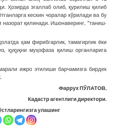
ди. Ҳозирда эгаллаб олиб, қурилиш қилиб
тганларга кескин чоралар кўрилади ва бу
 назорат қилинади. Ишонаверинг, “таниш-
олатда ҳам фирибгарлик, тамагирлик ёки
из, ҳуқуқни муҳофаза қилиш органларига
марали ижро этилиши барчамизга бирдек
.
Фаррух ПЎЛАТОВ,
Кадастр агентлиги директори.
ўстларингизга улашинг