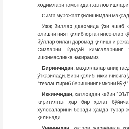
ходимлари томонидан хатлов ишлари
Сизга мурожаат қилишимдан мақсад 
Узоқ йиллар давомида ўзи яшаб к
олишни ният қилиб юрган инсонлар к
йўллар билан даромад қилишни режа 
Сизларни бундай кимсаларнинг 
ишонмасликка чақирамиз.
Биринчидан,
маҳаллалар аниқ тас
ўтказилади. Бири қолиб, иккинчисига 
“тезлаштириб беришнинг имкони йўқ!”
Иккинчидан,
хатловдан кейин “ЭЪТИР
киритилган ҳар бир ҳолат бўйич
хулосаларини беради ҳамда турар 
қилинади.
Учинчидан,
хатлов жараёнида қон