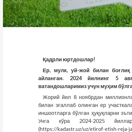
Қадрли юртдошлар!
Ер, мулк, уй-жой билан боғлиқ
айланган. 2024 йилнинг 5 ав
ватандошларимиз учун муҳим бўлга
Жорий йил 8 ноябрдан миллионла
билан эгаллаб олинган ер участкал
иншоотларга бўлган ҳуқуқларни эъти
Унга кўра 2024-2025 йиллар
(https://kadastr.uz/uz/etirof-etish-