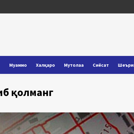
Т
Муаммо
Халқаро
Мутолаа
Сиёсат
Шеъри
иб қолманг