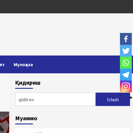
ят
Мулоҳаза
Қидириш
Qidirshish:
Муаммо