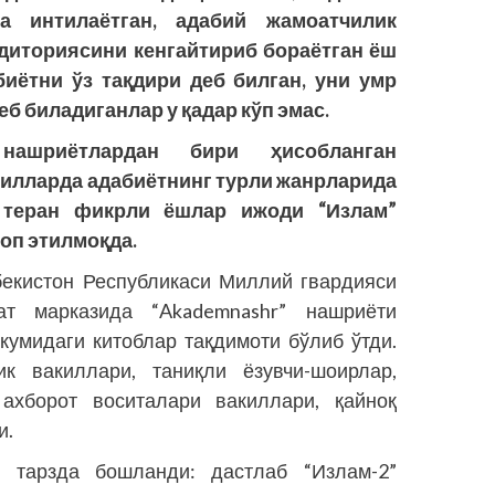
а интилаётган, адабий жамоатчилик
удиториясини кенгайтириб бораётган ёш
биётни ўз тақдири деб билган, уни умр
б биладиганлар у қадар кўп эмас.
нашриётлардан бири ҳисобланган
йилларда адабиётнинг турли жанрларида
, теран фикрли ёшлар ижоди “Излам”
оп этилмоқда.
бекистон Республикаси Миллий гвардияси
т марказида “Akademnashr” нашриёти
кумидаги китоблар тақдимоти бўлиб ўтди.
к вакиллари, таниқли ёзувчи-шоирлар,
ахборот воситалари вакиллари, қайноқ
и.
р тарзда бошланди: дастлаб “Излам-2”