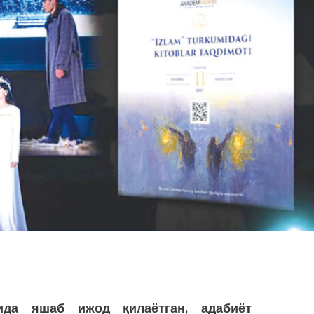
ида яшаб ижод қилаётган, адабиёт