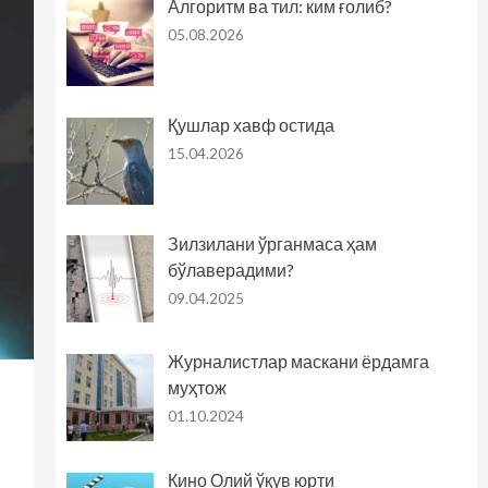
Алгоритм ва тил: ким ғолиб?
05.08.2026
Қушлар хавф остида
15.04.2026
Зилзилани ўрганмаса ҳам
бўлаверадими?
09.04.2025
Журналистлар маскани ёрдамга
муҳтож
01.10.2024
Кино Олий ўқув юрти