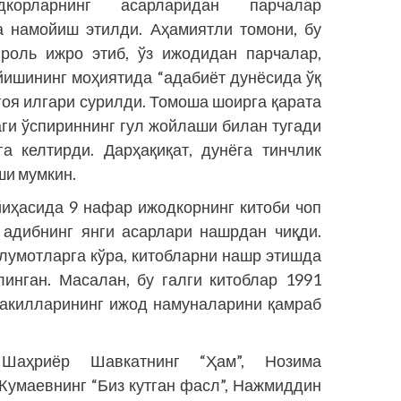
орларнинг асарларидан парчалар
а намойиш этилди. Аҳамиятли томони, бу
роль ижро этиб, ўз ижодидан парчалар,
йишининг моҳиятида “адабиёт дунёсида ўқ
 ғоя илгари сурилди. Томоша шоирга қарата
аги ўспириннинг гул жойлаши билан тугади
а келтирди. Дарҳақиқат, дунёга тинчлик
ши мумкин.
иҳасида 9 нафар ижодкорнинг китоби чоп
 адибнинг янги асарлари нашрдан чиқди.
лумотларга кўра, китобларни нашр этишда
инган. Масалан, бу галги китоблар 1991
вакилларининг ижод намуналарини қамраб
Шаҳриёр Шавкатнинг “Ҳам”, Нозима
Жумаевнинг “Биз кутган фасл”, Нажмиддин