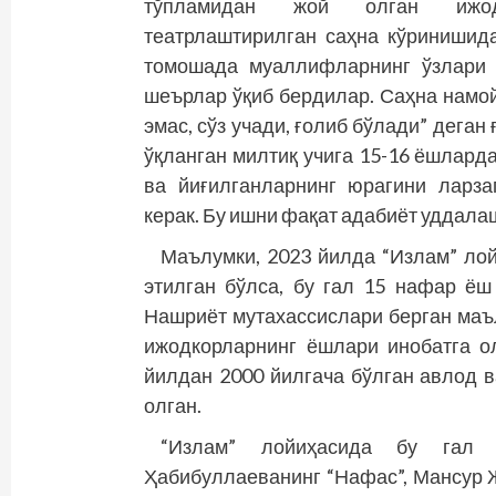
тўпламидан жой олган ижодк
театрлаштирилган саҳна кўринишид
томошада муаллифларнинг ўзлари 
шеърлар ўқиб бердилар. Саҳна намо
эмас, сўз учади, ғолиб бўлади” деган
ўқланган милтиқ учига 15-16 ёшлард
ва йиғилганларнинг юрагини ларзаг
керак. Бу ишни фақат адабиёт уддала
Маълумки, 2023 йилда “Излам” лой
этилган бўлса, бу гал 15 нафар ёш
Нашриёт мутахассислари берган маъ
ижодкорларнинг ёшлари инобатга ол
йилдан 2000 йилгача бўлган авлод 
олган.
“Излам” лойиҳасида бу гал 
Ҳабибуллаеванинг “Нафас”, Мансур 