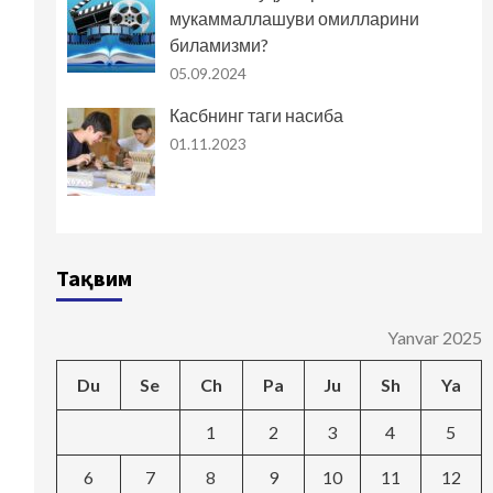
мукаммаллашуви омилларини
биламизми?
05.09.2024
Касбнинг таги насиба
01.11.2023
Тақвим
Yanvar 2025
Du
Se
Ch
Pa
Ju
Sh
Ya
1
2
3
4
5
6
7
8
9
10
11
12