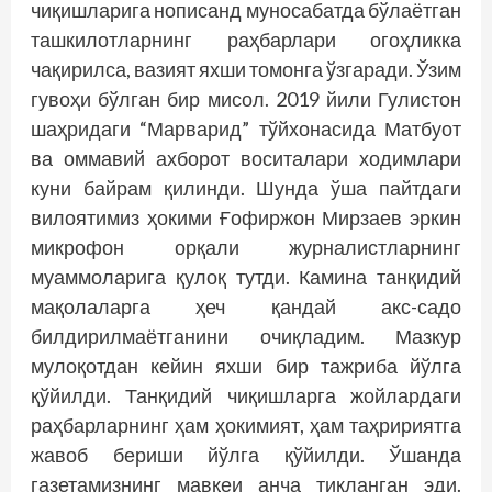
чиқишларига нописанд муносабатда бўлаётган
ташкилотларнинг раҳбарлари огоҳликка
чақирилса, вазият яхши томонга ўзгаради. Ўзим
гувоҳи бўлган бир мисол. 2019 йили Гулистон
шаҳридаги “Марварид” тўйхонасида Матбуот
ва оммавий ахборот воситалари ходимлари
куни байрам қилинди. Шунда ўша пайтдаги
вилоятимиз ҳокими Ғофиржон Мирзаев эркин
микрофон орқали журналистларнинг
муаммоларига қулоқ тутди. Камина танқидий
мақолаларга ҳеч қандай акс-садо
билдирилмаётганини очиқладим. Мазкур
мулоқотдан кейин яхши бир тажриба йўлга
қўйилди. Танқидий чиқишларга жойлардаги
раҳбарларнинг ҳам ҳокимият, ҳам таҳририятга
жавоб бериши йўлга қўйилди. Ўшанда
газетамизнинг мавқеи анча тикланган эди.