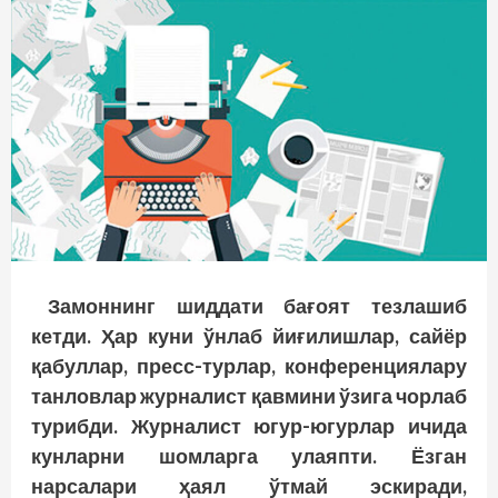
Замоннинг шиддати бағоят тезлашиб
кетди. Ҳар куни ўнлаб йиғилишлар, сайёр
қабуллар, пресс-турлар, конференциялару
танловлар журналист қавмини ўзига чорлаб
турибди. Журналист югур-югурлар ичида
кунларни шомларга улаяпти. Ёзган
нарсалари ҳаял ўтмай эскиради,