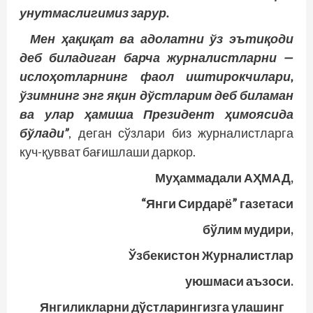
унутмаслигимиз зарур.
Мен ҳақиқат ва адолатни ўз эътиқоди
деб биладиган барча журналистларни —
ислоҳотларнинг фаол иштирокчилари,
ўзимнинг энг яқин дўстларим деб биламан
ва улар ҳамиша Президент ҳимоясида
бўлади”
, деган сўзлари биз журналистларга
куч-қувват бағишлаши даркор.
Муҳаммадали АҲМАД,
“Янги Сирдарё” газетаси
бўлим мудири,
Ўзбекистон Журналистлар
уюшмаси аъзоси.
Янгиликларни дўстларингизга улашинг