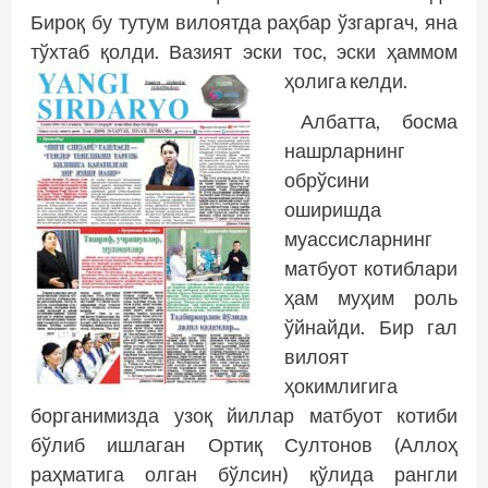
Бироқ бу тутум вилоятда раҳбар ўзгаргач, яна
тўхтаб қолди. Вазият эски тос, эски ҳаммом
ҳолига келди.
Албатта, босма
нашрларнинг
обрўсини
оширишда
муассисларнинг
матбуот котиблари
ҳам муҳим роль
ўйнайди. Бир гал
вилоят
ҳокимлигига
борганимизда узоқ йиллар матбуот котиби
бўлиб ишлаган Ортиқ Султонов (Аллоҳ
раҳматига олган бўлсин) қўлида рангли