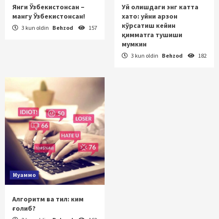
Янги Ўзбекистонсан –
Уй олишдаги энг катта
мангу Ўзбекистонсан!
хато: уйни арзон
кўрсатиш кейин
3 kun oldin
Behzod
157
қимматга тушиши
мумкин
3 kun oldin
Behzod
182
Муаммо
Алгоритм ва тил: ким
ғолиб?