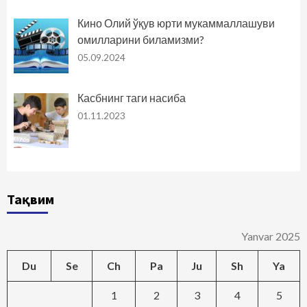
Кино Олий ўқув юрти мукаммаллашуви
омилларини биламизми?
05.09.2024
Касбнинг таги насиба
01.11.2023
Тақвим
Yanvar 2025
Du
Se
Ch
Pa
Ju
Sh
Ya
1
2
3
4
5