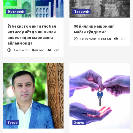
Эътироф
Таассуф
Ўзбекистон янги глобал
90 йиллик нашрнинг
иқтисодиётда ишончли
маёғи сўндими?
инвестиция марказига
3 kun oldin
Behzod
171
айланмоқда
3 kun oldin
Behzod
220
Ғурур
Ҳуқуқ