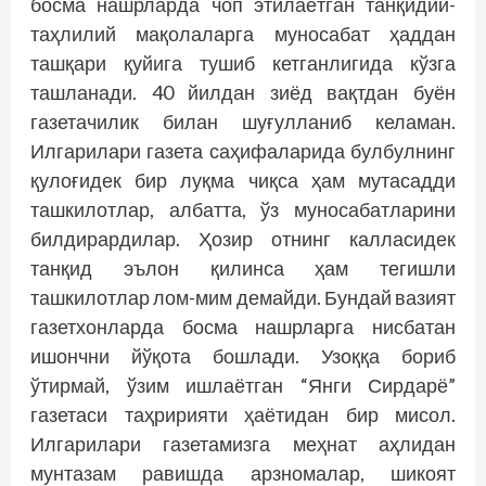
босма нашрларда чоп этилаётган танқидий-
таҳлилий мақолаларга муносабат ҳаддан
ташқари қуйига тушиб кетганлигида кўзга
ташланади. 40 йилдан зиёд вақтдан буён
газетачилик билан шуғулланиб келаман.
Илгарилари газета саҳифаларида булбулнинг
қулоғидек бир луқма чиқса ҳам мутасадди
ташкилотлар, албатта, ўз муносабатларини
билдирардилар. Ҳозир отнинг калласидек
танқид эълон қилинса ҳам тегишли
ташкилотлар лом-мим демайди. Бундай вазият
газетхонларда босма нашрларга нисбатан
ишончни йўқота бошлади. Узоққа бориб
ўтирмай, ўзим ишлаётган “Янги Сирдарё”
газетаси таҳририяти ҳаётидан бир мисол.
Илгарилари газетамизга меҳнат аҳлидан
мунтазам равишда арзномалар, шикоят