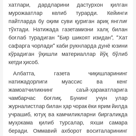
хатлари, дардларини дастурхон қилган
мурожаатлар келиб турарди. Кейинги
пайтларда бу оқим суви қуриган ариқ янглиғ
тўхтади. Натижада газетамизни халқ билан
боғлаб турадиган “Бир шикоят изидан”, “Хат
сафарга чорлади” каби рукнларда дунё юзини
кўрадиган ўқишли материаллар йўқ бўлиб
кетди ҳисоб.
Албатта, газета чиқишларининг
натижадорлиги муассис ва кенг
жамоатчиликнинг саъй-ҳаракатларига
чамбарчас боғлиқ. Бунинг учун улар
журналистлар билан ҳар чорак ёки ярим йилда
учрашиб, ютуқ ва камчиликларни биргаликда
муҳокама қилиб турсалар, яхши самара
беради. Оммавий ахборот воситаларининг