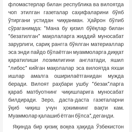
фломастерлар билан республика ва вилоятда
чоп этилган газеталар саҳифаларини бўяб
ўтиргани устидан чиққанман. Ҳайрон бўлиб
сўраганимда: “Мана бу қизил бўёқлар билан
“безатилган” мақолаларга жиддий муносабат
зарурлиги, сариқ рангга бўялган материаллар
эса энди пайдо бўлаётган муаммоларга диққат
қаратилиши лозимлигини англатади, яшил
“либос” кийган мақолалар эса вилоятда яхши
ишлар амалга оширилаётганидан мужда
беради. Вилоят раҳбари ушбу “безак”ларга
қараб матбуотнинг чиқишларига муносабат
билдиради. Зеро, даста-даста газеталарни
ўқиб чиқиш учун ҳокимнинг вақти кам.
Муаммолар қалашиб ётган бўлса”, деганди.
Яқинда бир қизиқ воқеа ҳақида Ўзбекистон