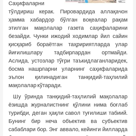
Саҳифаларни
тўлдириш керак. Пировардида аллақачон
ҳамма хабардор бўлган воқеалар рақам
этилган мақолалар газета саҳифаларини
безайди. Чунки ижодий ходимлар йил сайин
қисқариб бораётган таҳририятларда улар
йиғилишлару тадбирлардан ортмайди.
Аслида, устозлар тўғри таъкидлаганларидек,
босма нашрларни уларнинг саҳифаларида
эълон қилинадиган танқидий-таҳлилий
мақолалар кўтаради.
Шу ўринда танқидий-таҳлилий мақолалар
ёзишда журналистнинг қўлини нима боғлаб
турибди, деган ҳақли савол туғилиши табиий.
Бунинг бир неча объектив ва субъектив
сабаблари бор. Энг аввало, кейинги йилларда