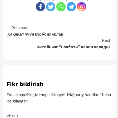
Continue
Previous
Ҳақиқат учун қурбонликлар
Reading
Next
Китобнинг “навбати” қачон келади?
Fikr bildirish
Email manzilingiz chop etilmaydi.
Majburiy bandlar
*
bilan
belgilangan
Sharh