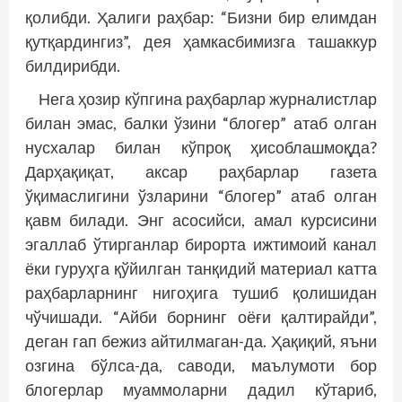
қолибди. Ҳалиги раҳбар: “Бизни бир елимдан
қутқардингиз”, дея ҳамкасбимизга ташаккур
билдирибди.
Нега ҳозир кўпгина раҳбарлар журналистлар
билан эмас, балки ўзини “блогер” атаб олган
нусхалар билан кўпроқ ҳисоблашмоқда?
Дарҳақиқат, аксар раҳбарлар газета
ўқимаслигини ўзларини “блогер” атаб олган
қавм билади. Энг асосийси, амал курсисини
эгаллаб ўтирганлар бирорта ижтимоий канал
ёки гуруҳга қўйилган танқидий материал катта
раҳбарларнинг нигоҳига тушиб қолишидан
чўчишади. “Айби борнинг оёғи қалтирайди”,
деган гап бежиз айтилмаган-да. Ҳақиқий, яъни
озгина бўлса-да, саводи, маълумоти бор
блогерлар муаммоларни дадил кўтариб,