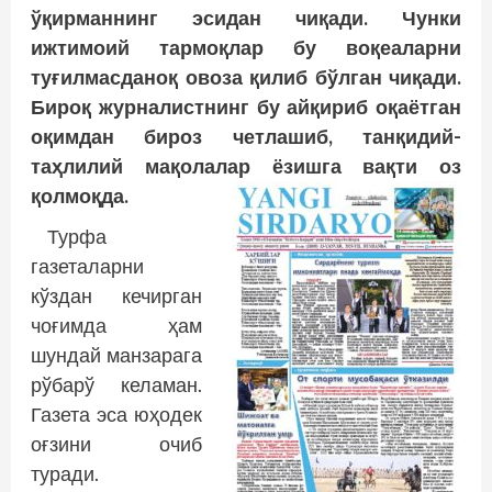
ўқирманнинг эсидан чиқади. Чунки
ижтимоий тармоқлар бу воқеаларни
туғилмасданоқ овоза қилиб бўлган чиқади.
Бироқ журналистнинг бу айқириб оқаётган
оқимдан бироз четлашиб, танқидий-
таҳлилий мақолалар ёзишга вақти оз
қолмоқда.
Турфа
газеталарни
кўздан кечирган
чоғимда ҳам
шундай манзарага
рўбарў келаман.
Газета эса юҳодек
оғзини очиб
туради.