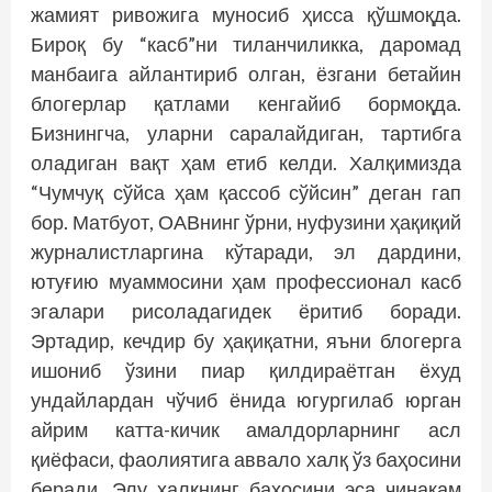
жамият ривожига муносиб ҳисса қўшмоқда.
Бироқ бу “касб”ни тиланчиликка, даромад
манбаига айлантириб олган, ёзгани бетайин
блогерлар қатлами кенгайиб бормоқда.
Бизнингча, уларни саралайдиган, тартибга
оладиган вақт ҳам етиб келди. Халқимизда
“Чумчуқ сўйса ҳам қассоб сўйсин” деган гап
бор. Матбуот, ОАВнинг ўрни, нуфузини ҳақиқий
журналистларгина кўтаради, эл дардини,
ютуғию муаммосини ҳам профессионал касб
эгалари рисоладагидек ёритиб боради.
Эртадир, кечдир бу ҳақиқатни, яъни блогерга
ишониб ўзини пиар қилдираётган ёхуд
ундайлардан чўчиб ёнида югургилаб юрган
айрим катта-кичик амалдорларнинг асл
қиёфаси, фаолиятига аввало халқ ўз баҳосини
беради. Элу халқнинг баҳосини эса чинакам