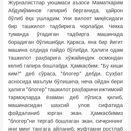
Журналистлар уюшмаси аъзоси Маматкарим
Абдумўминов гапириб берганида, ҳайрон
бўлиб ёқа ушладим. Уни вилоят миқёсидаги
бир ташкилот тадбирига чорлабди. Чекка
туманда ўтадиган тадбирга машинада
борадиган бўлишибди. Қараса, яна бир йигит
машина олдида пайдо бўлибди. Ҳалиги одам
ташкилот раҳбарига хўжайиндек осмондан
келиб гапира бошлабди. Ҳамкасбим: “Бу киши
ким?” деб сўраса, “блогер” дебди. Суҳбат
асносида маълум бўлишича, неча ойдан бери
ҳалиги “блогер” ташкилот раҳбарини ижтимоий
тармоқларда ёзаман деб пўписа қилиб,
машинасидан шахсий улов сифатида
фойдаланиб юрган экан. Ҳамкасбимиз
“блогер”ни тергаб бошлаган экан, сичқоннинг
ини минг тангага айланиб, жуфтакни ростлаб