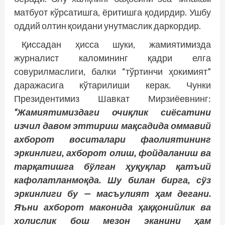
матбуот кўрсатишга, ёритишга қодирдир. Ушбу
оддий олтин қоидани унутмаслик даркордир.
Қиссадан ҳисса шуки, жамиятимизда
журналист каломининг қадри елга
совурилмаслиги, балки “тўртинчи ҳокимият”
даражасига кўтарилиши керак. Чунки
Президентимиз Шавкат Мирзиёевнинг:
“Жамиятимиздаги очиқлик сиёсатини
изчил давом эттириш мақсадида оммавий
ахборот воситалари фаолиятининг
эркинлиги, ахборот олиш, фойдаланиш ва
тарқатишга бўлган ҳуқуқлар қатъий
кафолатланмоқда. Шу билан бирга, сўз
эркинлиги бу — масъулият ҳам дегани.
Яъни ахборот маконида ҳаққонийлик ва
холислик бош мезон эканини ҳам