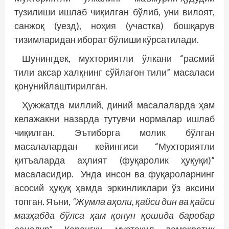
тузилиши ишлаб чиқилган бўлиб, уни вилоят,
санжоқ (уезд), ноҳия (участка) бошқарув
тизимларидан иборат бўлиши кўрсатилади.
Шунингдек, мухториятли ўлкани “расмий
тили аксар халқнинг сўйлағон тили” масаласи
қонунийлаштирилган.
Ҳужжатда миллий, диний масалаларда ҳам
келажакни назарда тутувчи нормалар ишлаб
чиқилган. Эътиборга молик бўлган
масалалардан кейингиси “Мухториятли
қитъаларда аҳлият (фуқаролик ҳуқуқи)”
масаласидир. Унда инсон ва фуқароларнинг
асосий ҳуқуқ ҳамда эркинликлари ўз аксини
топган. Яъни,
“Жумла аҳоли, қайси дин ва қайси
мазҳабда бўлса ҳам қонун қошида баробар