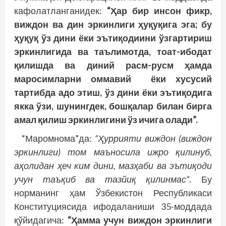
кафолатланганидек:
“Ҳар бир инсон фикр,
виждон ва дин эркинлиги ҳуқуқига эга; бу
ҳуқуқ ўз дини ёки эътиқодиини ўзгартириш
эркинлигида ва таълимотда, тоат-ибодат
қилишда ва диний расм-русм ҳамда
маросимларни оммавий ёки хусусий
тартибда адо этиш, ўз дини ёки эътиқодига
якка ўзи, шунингдек, бошқалар билан бирга
амал қилиш эркинлигини ўз ичига олади”.
“Маромнома”да:
“Ҳуррияти виждон (виждон
эркинлиги) том маъносила ижро қилинуб,
аҳолидан ҳеч ким дини, мазҳаби ва эътиқоди
учун таъқиб ва тазйиқ қилинмас”
. Бу
норманинг ҳам Ўзбекистон Республикаси
Конституциясида ифодаланиши 35-моддада
қўйидагича:
“Ҳамма учун виждон эркинлиги