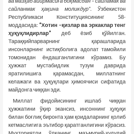
ва мазҳаб айирмасиға боқмасдан – сайламак ва
сайланмак ҳақина моликдур”
. Ўзбекистон
Республикаси Конституциясининг 58-
моддасида:
“Хотин –қизлар ва эркаклар тенг
ҳуқуқлидирлар”
деб ёзиб қўйилган.
Тараққийпарварнинг қарашларида
инсонларнинг истиқболига адолат тамойили
томонидан ёндашганлигини кўрамиз. Бу
ҳужжат мустабидлик тузум даврида
яратилишига қарамасдан, миллатнинг
келажаги ва ҳуқуқлари ҳимоячиси сифатида
майдонга чиққан эди.
Миллат фидойисининг ишлаб чиққан
ҳужжатини ўқир экансиз, инсоннинг ҳуқуқи
билан боғлиқ биронта ҳам қоидаларнинг қолиб
кетмаслигига эътибор қаратганлигини кўрасиз.
Мухториятли ўлканинг маъмурий-ҳудудий