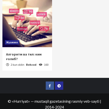
Муаммо
Алгоритм ва тил: ким
ғолиб?
2 kun oldin
Behzod
160
Facebook
Telegram
©
«Hurriyat»
— mustaqil gazetasining rasmiy veb-sayti
|
2014-2024