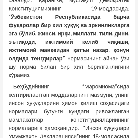
саналур”.
Қарангки, мустақил демократик
Конституциямизнинг 19-моддасида:
“
Ўзбекистон Республикасида барча
фуқаролар бир хил ҳуқуқ ва эркинликларга
эга бўлиб, жинси, ирқи, миллати, тили, дини,
эътиқоди, ижтимоий келиб чиқиши,
ижтимоий мавқеидан қатъи назар, қонун
олдида тенгдирлар”
нормасининг айнан ўзи
шу норма билан бир хил берилганлигини
кўрамиз.
Беҳбудийнинг “Маромнома”сида
келтирилаётган моддаларнинг мазмуни, унинг
инсон ҳуқуқларини ҳимоя қилиш соҳасидаги
нормалари бугунги кундаги ривожланган
мамлакатлар конституциялариининг
нормаларига ҳамоҳангдир. “Инсон ҳуқуқлари
Умумжаҳон Декларацияси”нинг 18-моддасида