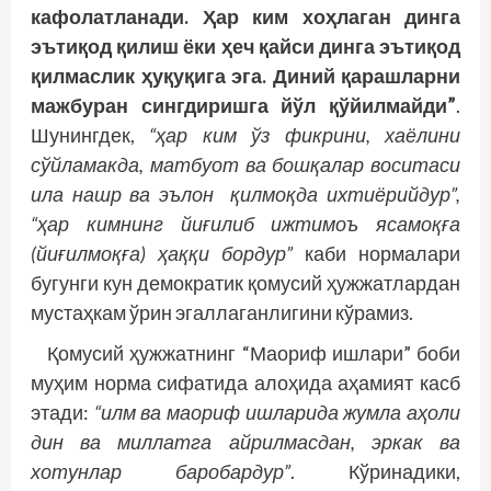
кафолатланади. Ҳар ким хоҳлаган динга
эътиқод қилиш ёки ҳеч қайси динга эътиқод
қилмаслик ҳуқуқига эга. Диний қарашларни
мажбуран сингдиришга йўл қўйилмайди”
.
Шунингдек,
“ҳар ким ўз фикрини, хаёлини
сўйламакда, матбуот ва бошқалар воситаси
ила нашр ва эълон қилмоқда ихтиёрийдур”,
“ҳар кимнинг йиғилиб ижтимоъ ясамоқға
(йиғилмоқға) ҳаққи бордур”
каби нормалари
бугунги кун демократик қомусий ҳужжатлардан
мустаҳкам ўрин эгаллаганлигини кўрамиз.
Қомусий ҳужжатнинг “Маориф ишлари” боби
муҳим норма сифатида алоҳида аҳамият касб
этади:
“илм ва маориф ишларида жумла аҳоли
дин ва миллатга айрилмасдан, эркак ва
хотунлар баробардур”
. Кўринадики,