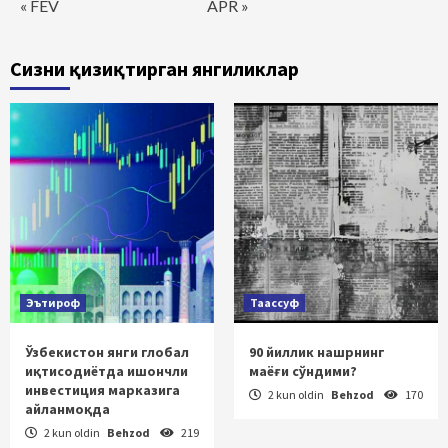
« FEV
APR »
Сизни қизиқтирган янгиликлар
Эътироф
Таассуф
Ўзбекистон янги глобал
90 йиллик нашрнинг
иқтисодиётда ишончли
маёғи сўндими?
инвестиция марказига
2 kun oldin
Behzod
170
айланмоқда
2 kun oldin
Behzod
219