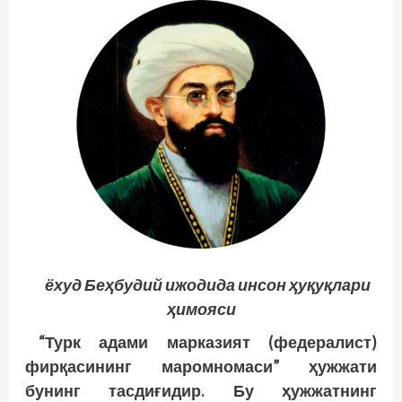
ёхуд Беҳбудий ижодида инсон ҳуқуқлари
ҳимояси
“Турк адами марказият (федералист)
фирқасининг маромномаси” ҳужжати
бунинг тасдиғидир. Бу ҳужжатнинг