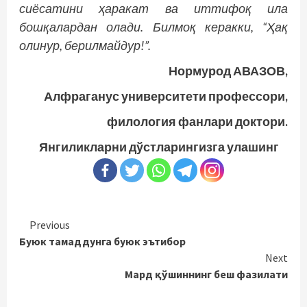
сиёсатини ҳаракат ва иттифоқ ила
бошқалардан олади. Билмоқ керакки, “Ҳақ
олинур, берилмайдур!”.
Нормурод АВАЗОВ,
Алфраганус университети профессори,
филология фанлари доктори.
Янгиликларни дўстларингизга улашинг
Continue
Previous
Буюк тамаддунга буюк эътибор
Reading
Next
Мард қўшиннинг беш фазилати