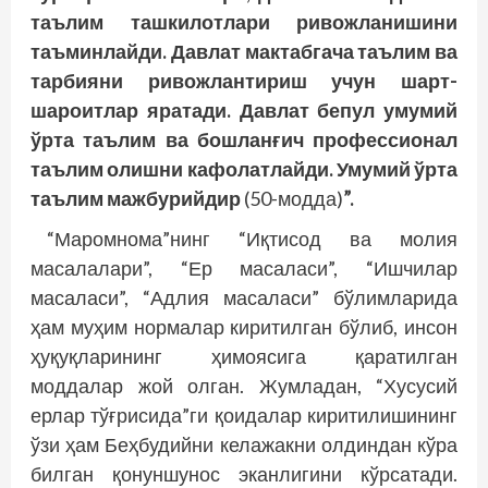
таълим ташкилотлари ривожланишини
таъминлайди. Давлат мактабгача таълим ва
тарбияни ривожлантириш учун шарт-
шароитлар яратади. Давлат бепул умумий
ўрта таълим ва бошланғич профессионал
таълим олишни кафолатлайди. Умумий ўрта
таълим мажбурийдир
(50-модда)
”.
“Маромнома”нинг “Иқтисод ва молия
масалалари”, “Ер масаласи”, “Ишчилар
масаласи”, “Адлия масаласи” бўлимларида
ҳам муҳим нормалар киритилган бўлиб, инсон
ҳуқуқларининг ҳимоясига қаратилган
моддалар жой олган. Жумладан, “Хусусий
ерлар тўғрисида”ги қоидалар киритилишининг
ўзи ҳам Беҳбудийни келажакни олдиндан кўра
билган қонуншунос эканлигини кўрсатади.