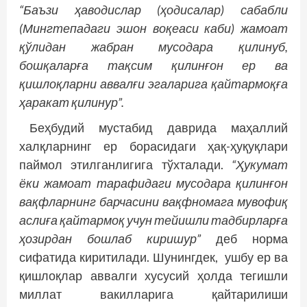
“Баъзи ҳаводислар (ҳодисалар) сабабли
(Мингтепадаги эшон воқеаси каби) жамоат
қўлидан жабран мусодара қилинуб,
бошқаларға тақсим қилинғон ер ва
қишлоқларни аввалғи эгаларига қайтармоқға
ҳаракат қилинур”.
Беҳбудий мустабид даврида маҳаллий
халқларнинг ер борасидаги ҳақ-ҳуқуқлари
паймол этилганлигига тўхталади.
“Ҳукумат
ёки жамоат тарафидаги мусодара қилинғон
вақфларнинг барчасини вақфномага мувофиқ
аслиға қайтармоқ учун тейишли тадбирларға
ҳозирдан бошлаб киришур”
деб норма
сифатида киритилади. Шунингдек, ушбу ер ва
қишлоқлар аввалги хусусий ҳолда тегишли
миллат вакилларига қайтарилиши