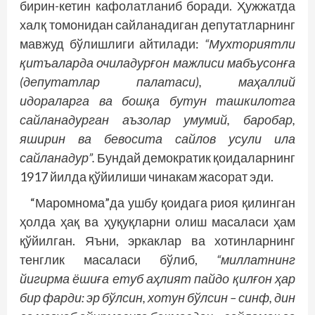
бирин-кетин кафолатланиб боради. Ҳужжатда
халқ томонидан сайланадиган депутатларнинг
мавжуд бўлишлиги айтилади:
“Мухториятли
қитъаларда очиладурғон мажлиси мабъусонға
(депутатлар палатаси), маҳаллий
идораларга ва бошқа бутун ташкилотга
сайланадурган аъзолар умумий, баробар,
яширин ва бевосита сайлов усули ила
сайланадур”.
Бундай демократик қоидаларнинг
1917 йилда қўйилиши чинакам жасорат эди.
“Маромнома”да ушбу қоидага риоя қилинган
ҳолда ҳақ ва ҳуқуқларни олиш масаласи ҳам
қўйилган. Яъни, эркаклар ва хотинларнинг
тенглик масаласи бўлиб,
“миллатнинг
йигирма ёшиға етуб аҳлият пайдо қилғон ҳар
бир фарди: эр бўлсин, хотун бўлсин – синф, дин