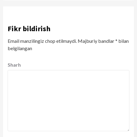
Fikr bildirish
Email manzilingiz chop etilmaydi.
Majburiy bandlar
*
bilan
belgilangan
Sharh