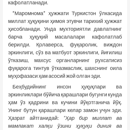
кафолатланади.
“Маромнома” ҳужжати Туркистон ўлкасида
миллат ҳуқуқини ҳимоя этувчи тарихий ҳужжат
ҳисобланади. Унда мухториятли давлатнинг
барча ҳуқуқий масалалари кафолатлаб
берилди. Қолаверса, фуқаролик, виждон
эркинлиги, сўз ва матбуот эркинлиги, йиғилиш
ўтказиш, махсус органларнинг рухсатисиз
фуқарога тинтув ўтказмаслик, шахснинг оила
муҳофазаси ҳам асосий жой олган эди.
Беҳбудийнинг инсон ҳуқуқлари ва
эркинликлари бўйича қарашлари бугунги кунда
ҳам ўз қадрини ва кучини йўқотганича йўқ.
Унинг бутун қарашлари келар замон учун эди.
Ҳазрат айтганидай:
“Ҳар бир миллат ва
мамлакат халқи ўзини ҳуқуқи диния ва