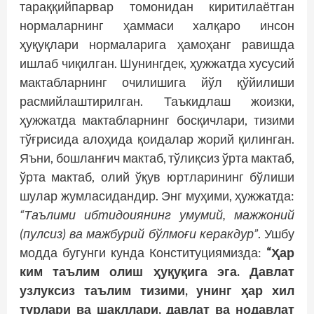
тараққийпарвар томонидан киритилаётган
нормаларнинг ҳаммаси халқаро инсон
ҳуқуқлари нормаларига ҳамоҳанг равишда
ишлаб чиқилган. Шунингдек, ҳужжатда хусусий
мактабларнинг очилишига йўл қўйилиши
расмийлаштирилган. Таъкидлаш жоизки,
ҳужжатда мактабларнинг босқичлари, тизими
тўғрисида алоҳида қоидалар жорий қилинган.
Яъни, бошланғич мактаб, тўлиқсиз ўрта мактаб,
ўрта мактаб, олий ўқув юртларининг бўлиши
шулар жумласидандир. Энг муҳими, ҳужжатда:
“Таълими ибтидоиянинг умумий, мажжоний
(пулсиз) ва мажбурий бўлмоғи керакдур”
. Ушбу
модда бугунги кунда Конституциямизда:
“Ҳар
ким таълим олиш ҳуқуқига эга. Давлат
узлуксиз таълим тизими, унинг ҳар хил
турлари ва шакллари, давлат ва нодавлат