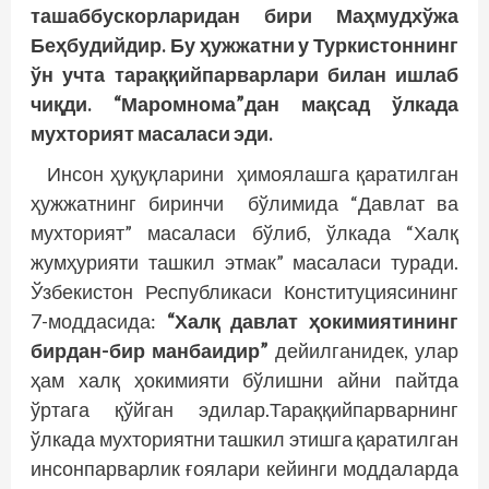
ташаббускорларидан бири Маҳмудхўжа
Беҳбудийдир. Бу ҳужжатни у Туркистоннинг
ўн учта тараққийпарварлари билан ишлаб
чиқди. “Маромнома”дан мақсад ўлкада
мухторият масаласи эди.
Инсон ҳуқуқларини ҳимоялашга қаратилган
ҳужжатнинг биринчи бўлимида “Давлат ва
мухторият” масаласи бўлиб, ўлкада “Халқ
жумҳурияти ташкил этмак” масаласи туради.
Ўзбекистон Республикаси Конституциясининг
7-моддасида:
“Халқ давлат ҳокимиятининг
бирдан-бир манбаидир”
дейилганидек, улар
ҳам халқ ҳокимияти бўлишни айни пайтда
ўртага қўйган эдилар.Тараққийпарварнинг
ўлкада мухториятни ташкил этишга қаратилган
инсонпарварлик ғоялари кейинги моддаларда