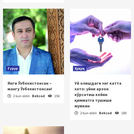
Ғурур
Ҳуқуқ
Янги Ўзбекистонсан –
Уй олишдаги энг катта
мангу Ўзбекистонсан!
хато: уйни арзон
кўрсатиш кейин
2 kun oldin
Behzod
156
қимматга тушиши
мумкин
2 kun oldin
Behzod
180