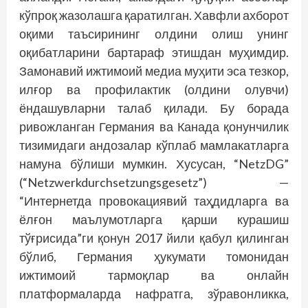
кўпроқ жазолашга қаратилган. Хавфли ахборот
оқими таъсирининг олдини олиш унинг
оқибатларини бартараф этишдан муҳимдир.
Замонавий ижтимоий медиа муҳити эса тезкор,
илғор ва профилактик (олдини олувчи)
ёндашувларни талаб қилади. Бу борада
ривожланган Германия ва Канада қонунчилик
тизимидаги андозалар кўплаб мамлакатларга
намуна бўлиши мумкин. Хусусан, “NetzDG”
(“Netzwerkdurchsetzungsgesetz”) —
“Интернетда провокациявий таҳдидларга ва
ёлғон маълумотларга қарши курашиш
тўғрисида”ги қонун 2017 йили қабул қилинган
бўлиб, Германия ҳукумати томонидан
ижтимоий тармоқлар ва онлайн
платформаларда нафратга, зўравонликка,