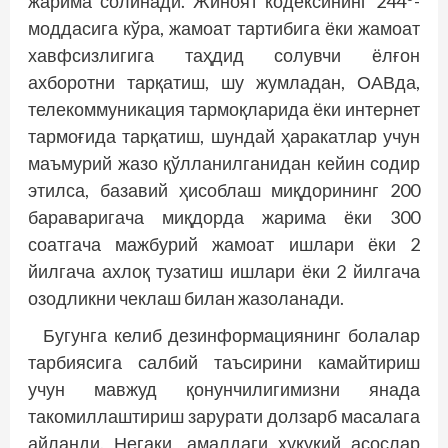
жарима солинади. Жиноят кодексининг 244
-
моддасига кўра, жамоат тартибига ёки жамоат
хавфсизлигига таҳдид солувчи ёлғон
ахборотни тарқатиш, шу жумладан, ОАВда,
телекоммуникация тармоқларида ёки интернет
тармоғида тарқатиш, шундай ҳаракатлар учун
маъмурий жазо қўлланилганидан кейин содир
этилса, базавий ҳисоблаш миқдорининг 200
бараваригача миқдорда жарима ёки 300
соатгача мажбурий жамоат ишлари ёки 2
йилгача ахлоқ тузатиш ишлари ёки 2 йилгача
озодликни чеклаш билан жазоланади.
Бугунга келиб дезинформациянинг болалар
тарбиясига салбий таъсирини камайтириш
учун мавжуд қонунчилигимизни янада
такомиллаштириш зарурати долзарб масалага
айланди. Негаки, амалдаги ҳуқуқий асослар