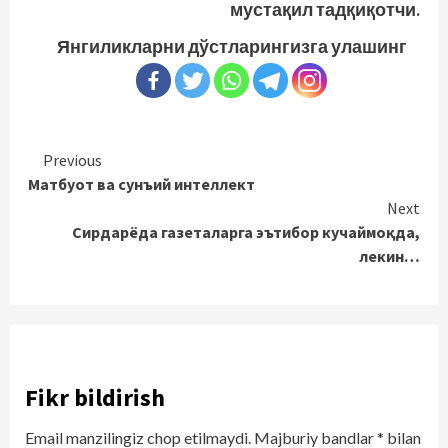
мустақил тадқиқотчи.
Янгиликларни дўстларингизга улашинг
Continue
Previous
Матбуот ва сунъий интеллект
Reading
Next
Сирдарёда газеталарга эътибор кучаймоқда,
лекин…
Fikr bildirish
Email manzilingiz chop etilmaydi.
Majburiy bandlar
*
bilan