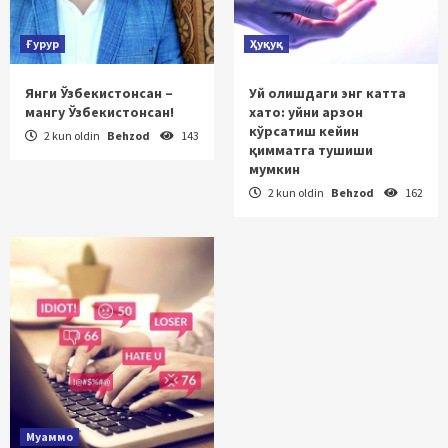
Ғурур
Ҳуқуқ
Янги Ўзбекистонсан –
Уй олишдаги энг катта
мангу Ўзбекистонсан!
хато: уйни арзон
кўрсатиш кейин
2 kun oldin
Behzod
143
қимматга тушиши
мумкин
2 kun oldin
Behzod
162
Муаммо