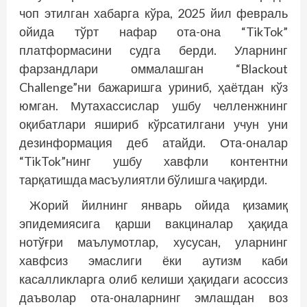
чоп этилган хабарга кўра, 2025 йил февраль
ойида тўрт нафар ота-она “TikTok”
платформасини судга берди. Уларнинг
фарзандлари оммалашган “Blackout
Challenge”ни бажаришга уриниб, ҳаётдан кўз
юмган. Мутахассислар ушбу челленжнинг
оқибатлари яшириб кўрсатилгани учун уни
дезинформация деб атайди. Ота-оналар
“TikTok”нинг ушбу хавфли контентни
тарқатишда масъулиятли бўлишга чақирди.
Жорий йилнинг январь ойида қизамиқ
эпидемиясига қарши вакциналар ҳақида
нотўғри маълумотлар, хусусан, уларнинг
хавфсиз эмаслиги ёки аутизм каби
касалликларга олиб келиши ҳақидаги асоссиз
даъволар ота-оналарнинг эмлашдан воз