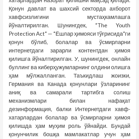
хатарлардан назорат қилишни мақсад қилади.
Қонун давлат ва шахсий секторда ахборот
хавфсизлигини мустаҳкамлашга
йўналтирилган. Шунингдек, “The Youth
Protection Act” — “Ёшлар ҳимояси тўғрисида”ги
қонун бўлиб, болалар ва ўсмирларни
интернетдаги зарарли контентдан ҳимоя
қилишга йўналтирилган. У, шунингдек, онлайн
буллинг ва киберҳужумларнинг олдини олишга
ҳам мўлжалланган. Таъкидлаш жоизки,
Германия ва Канада қонунлари ўзларининг
аниқ ва самарали тартибга солиш
механизмлари билан нафақат
дезинформация, балки Интернетдаги хавф-
хатарлардан болалар ва ўсмирларни ҳимоя
қилишда ҳам муҳим роль ўйнайди. Бундай
қонунчилик бошқа мамлакатлар учун ҳам