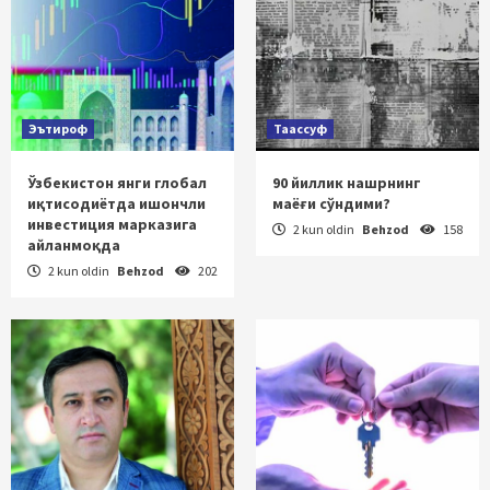
Эътироф
Таассуф
Ўзбекистон янги глобал
90 йиллик нашрнинг
иқтисодиётда ишончли
маёғи сўндими?
инвестиция марказига
2 kun oldin
Behzod
158
айланмоқда
2 kun oldin
Behzod
202