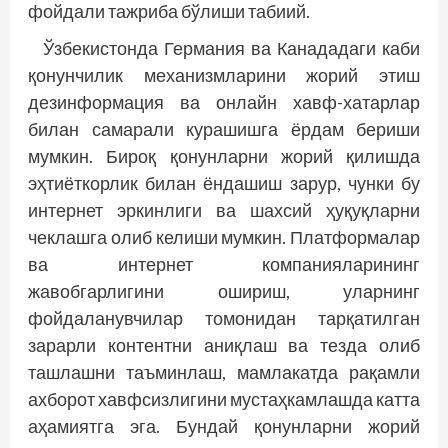
фойдали тажриба бўлиши табиий.
Ўзбекистонда Германия ва Канададаги каби
қонунчилик механизмларини жорий этиш
дезинформация ва онлайн хавф-хатарлар
билан самарали курашишга ёрдам бериши
мумкин. Бироқ қонунларни жорий қилишда
эҳтиёткорлик билан ёндашиш зарур, чунки бу
интернет эркинлиги ва шахсий ҳуқуқларни
чеклашга олиб келиши мумкин. Платформалар
ва интернет компанияларининг
жавобгарлигини ошириш, уларнинг
фойдаланувчилар томонидан тарқатилган
зарарли контентни аниқлаш ва тезда олиб
ташлашни таъминлаш, мамлакатда рақамли
ахборот хавфсизлигини мустаҳкамлашда катта
аҳамиятга эга. Бундай қонунларни жорий