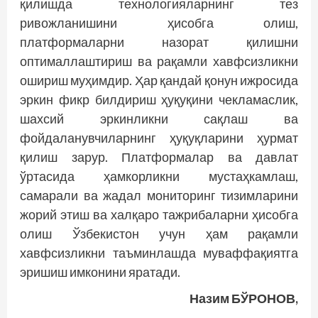
қилишда технологияларнинг тез
ривожланишини ҳисобга олиш,
платформаларни назорат қилишни
оптималлаштириш ва рақамли хавфсизликни
ошириш муҳимдир. Ҳар қандай қонун ижросида
эркин фикр билдириш ҳуқуқини чекламаслик,
шахсий эркинликни сақлаш ва
фойдаланувчиларнинг ҳуқуқларини ҳурмат
қилиш зарур. Платформалар ва давлат
ўртасида ҳамкорликни мустаҳкамлаш,
самарали ва жадал мониторинг тизимларини
жорий этиш ва халқаро тажрибаларни ҳисобга
олиш Ўзбекистон учун ҳам рақамли
хавфсизликни таъминлашда муваффақиятга
эришиш имконини яратади.
Назим БЎРОНОВ,