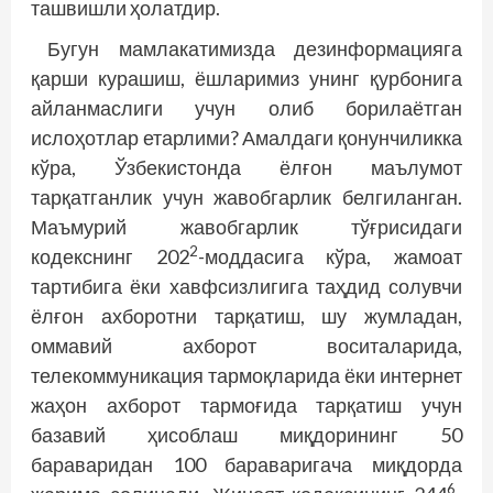
ташвишли ҳолатдир.
Бугун мамлакатимизда дезинформацияга
қарши курашиш, ёшларимиз унинг қурбонига
айланмаслиги учун олиб борилаётган
ислоҳотлар етарлими? Амалдаги қонунчиликка
кўра, Ўзбекистонда ёлғон маълумот
тарқатганлик учун жавобгарлик белгиланган.
Маъмурий жавобгарлик тўғрисидаги
2
кодекснинг 202
-моддасига кўра, жамоат
тартибига ёки хавфсизлигига таҳдид солувчи
ёлғон ахборотни тарқатиш, шу жумладан,
оммавий ахборот воситаларида,
телекоммуникация тармоқларида ёки интернет
жаҳон ахборот тармоғида тарқатиш учун
базавий ҳисоблаш миқдорининг 50
бараваридан 100 бараваригача миқдорда
6