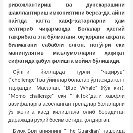
ривожлантириш ва дунёқарашини
шакллантириш имкониятини берса-да, айни
пайтда катта хавф-хатарларни ҳам
келтириб чиқармоқда. Болалар ҳаётий
тажрибага эга бўлмагани, оқ-қорани ажрата
билмагани сабабли ёлғон, нотўғри ёки
манипулятив маълумотларни ҳақиқат
сифатида қабул қилишга мойил бўлишади.
Сўнгги йилларда турли “чақирув”
(“chellenge”) ва ўйинлар болалар ўртасида кенг
тарқалди. Масалан, “Blue Whale” (Кўк кит),
“Momo challenge” ёки “TikTok”даги хавфли
вазифаларга асосланган трендлар болаларни
ўз жонига қасд қилишгача олиб борадиган
даражада руҳий босим остида қолдирган.
Буюк Британиянинг “The Guardian” нашрида