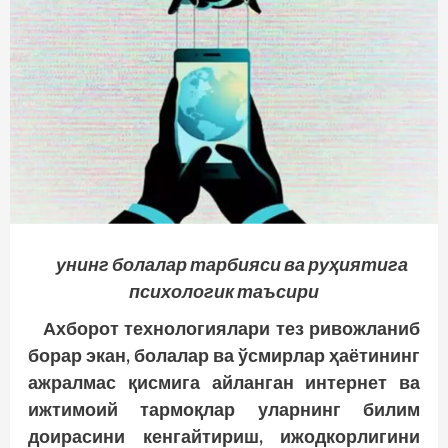
унинг болалар тарбияси ва руҳиятига
психологик таъсири
Ахборот технологиялари тез ривожланиб
борар экан, болалар ва ўсмирлар ҳаётининг
ажралмас қисмига айланган интернет ва
ижтимоий тармоқлар уларнинг билим
доирасини кенгайтириш, ижодкорлигини