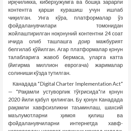
ирқчиликка, киберҳужумга ва бошқа зарарли
контентга қарши курашиш учун ишлаб
чиқилган. Унга кўра, платформалар ўз
фойдаланувчилари томонидан
жойлаштирилган ноқонуний контентни 24 соат
ичида олиб ташлашга доир мажбурият
белгилаб қўйилган. Агар платформалар қонун
талабларига жавоб бермаса, уларга катта
(йигирма миллион еврогача) жарималар
солиниши кўзда тутилган.
Канадада “Digital Charter Implementation Act”
— “Рақамли устуворлик тўғрисида”ги қонун
2020 йили қабул қилинган. Бу қонун Канадада
рақамли хавфсизликни таъминлаш, шахсий
маълумотларни ҳимоя қилиш ва
фойдаланувчиларни интернетда хавф-