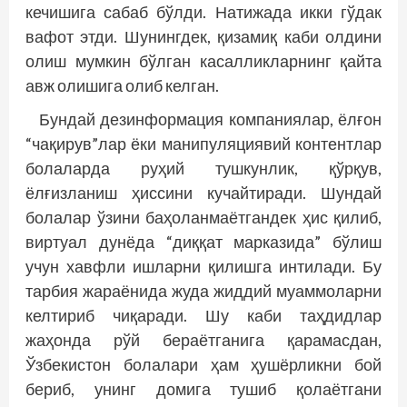
кечишига сабаб бўлди. Натижада икки гўдак
вафот этди. Шунингдек, қизамиқ каби олдини
олиш мумкин бўлган касалликларнинг қайта
авж олишига олиб келган.
Бундай дезинформация компаниялар, ёлғон
“чақирув”лар ёки манипуляциявий контентлар
болаларда руҳий тушкунлик, қўрқув,
ёлғизланиш ҳиссини кучайтиради. Шундай
болалар ўзини баҳоланмаётгандек ҳис қилиб,
виртуал дунёда “диққат марказида” бўлиш
учун хавфли ишларни қилишга интилади. Бу
тарбия жараёнида жуда жиддий муаммоларни
келтириб чиқаради. Шу каби таҳдидлар
жаҳонда рўй бераётганига қарамасдан,
Ўзбекистон болалари ҳам ҳушёрликни бой
бериб, унинг домига тушиб қолаётгани