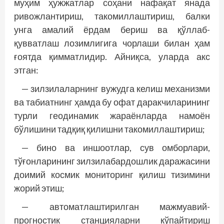
муҳим ҳужжатлар соҳани нафақат янада
ривожлантириш, такомиллаштириш, балки
унга амалий ёрдам бериш ва қўллаб-
қувватлаш лозимлигига чорлаши билан ҳам
ғоятда қимматлидир. Айниқса, уларда акс
этган:
— зилзилаларнинг вужудга келиш механизми
ва табиатнинг ҳамда бу офат даракчиларининг
турли геодинамик жараёнларда намоён
бўлишини тадқиқ қилишни такомиллаштириш;
— бино ва иншоотлар, сув омборлари,
тўғонларининг зилзилабардошлик даражасини
доимий космик мониторинг қилиш тизимини
жорий этиш;
— автоматлаштирилган мажмуавий-
прогностик станцияларни кўпайтириш