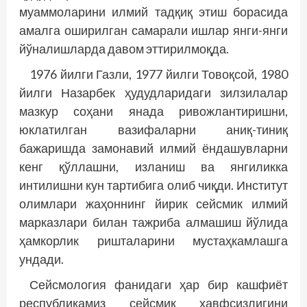
муаммоларини илмий тадқиқ этиш борасида
амалга оширилган самарали ишлар янги-янги
йўналишларда давом эттирилмоқда.
1976 йилги Газли, 1977 йилги Товоқсой, 1980
йилги Назарбек ҳудудларидаги зилзилалар
мазкур соҳани янада ривожлантиришни,
юклатилган вазифаларни аниқ-тиниқ
бажаришда замонавий илмий ёндашувларни
кенг қўллашни, изланиш ва янгиликка
интилишни кун тартибига олиб чиқди. Институт
олимлари жаҳоннинг йирик сейсмик илмий
марказлари билан тажриба алмашиш йўлида
ҳамкорлик ришталарини мустаҳкамлашга
ундади.
Сейсмология фанидаги ҳар бир кашфиёт
республикамиз сейсмик хавфсизлигини