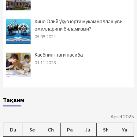
Кино Олий ўқув юрти мукаммаллашуви
омилларини биламизми?
05.09.2024
Касбнинг таги насиба
01.11.2023
Тақвим
Aprel 2025
Du
Se
Ch
Pa
Ju
Sh
Ya