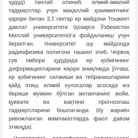
ҳудуд) танлаб олиниб, илмий-амалий
тадқиқотлар учун маҳаллий ҳокимиятнинг
қарори билан 3,1 гектар ер майдони Тошкент
давлат университети (ҳозирги Ўзбекистон
Миллий университети)га фойдаланиш учун
берилган. Университет шу майдонда
радиофизика полигони ташкил этиб, Чорвоқ
сув омбори ҳудудида ер қобиғининг
деформацияларини юқори аниқликда ўлчаш,
ер қобиғининг силжиши ва тебранишларини
қайд этиш, илмий хулосалар асосида юз
бериши мумкин бўлган зилзиланинг жойи,
қуввати ва вақтини прогнозлаш
тадқиқотларини бошлаганди. (бу жараён
ривожланган мамлакатларда фаол давом
этмоқда).