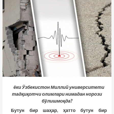
ёки Ўзбекистон Миллий университети
тадқиқотчи олимлари нимадан норози
бўлишмоқда?
Бутун бир шаҳар, ҳатто бутун бир