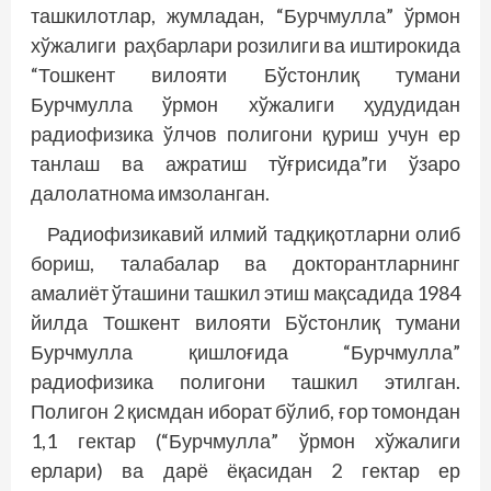
ташкилотлар, жумладан, “Бурчмулла” ўрмон
хўжалиги раҳбарлари розилиги ва иштирокида
“Тошкент вилояти Бўстонлиқ тумани
Бурчмулла ўрмон хўжалиги ҳудудидан
радиофизика ўлчов полигони қуриш учун ер
танлаш ва ажратиш тўғрисида”ги ўзаро
далолатнома имзоланган.
Радиофизикавий илмий тадқиқотларни олиб
бориш, талабалар ва докторантларнинг
амалиёт ўташини ташкил этиш мақсадида 1984
йилда Тошкент вилояти Бўстонлиқ тумани
Бурчмулла қишлоғида “Бурчмулла”
радиофизика полигони ташкил этилган.
Полигон 2 қисмдан иборат бўлиб, ғор томондан
1,1 гектар (“Бурчмулла” ўрмон хўжалиги
ерлари) ва дарё ёқасидан 2 гектар ер