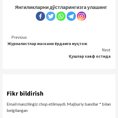
Янгиликларни дўстларингизга улашинг
Continue
Previous
Журналистлар маскани ёрдамга муҳтож
Reading
Next
Қушлар хавф остида
Fikr bildirish
Email manzilingiz chop etilmaydi.
Majburiy bandlar
*
bilan
belgilangan