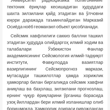
Университет радиофизика полигонининг
тектоник ёриқлар кесишадиган ҳудуддаги
шахта зилзилани қайд этадиган ва ўлчовни
юқори даражада таъминлайдиган Марказий
Осиёда ноёб геоманзил объект ҳисобланади.
Сейсмик хавфлилиги саккиз баллни ташкил
этадиган ҳудудда олийдаргоҳ илмий ходим ва
талабалари Ўзбекистон Фанлар
академиясининг Сейсмология илмий-тадқиқот
институти, Фавқулодда вазиятлар
вазирлигининг Сейсмопрогноз маркази,
мутасадди ташкилотлар ҳамда хорижлик
ҳамкорлар билан биргаликда сейсмик хавфни
аниқлаш ва баҳолаш, зилзилани прогнозлаш,
ернинг чуқур ёриқларини ўрганиш борасида
узоқ йиллардан бери илмий изланишлар олиб
боришмоқда. Ҳамкорлик доираси ривожланган