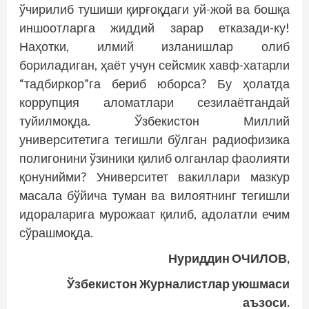
ўчирилиб тушиши қирғоқдаги уй-жой ва бошқа
иншоотларга жиддий зарар етказади-ку!
Наҳотки, илмий изланишлар олиб
бориладиган, ҳаёт учун сейсмик хавф-хатарли
“тадбиркор”га бериб юборса? Бу ҳолатда
коррупция аломатлари сезилаётгандай
туйилмоқда. Ўзбекистон Миллий
университетига тегишли бўлган радиофизика
полигонини ўзиники қилиб олганлар фаолияти
қонунийми? Университет вакиллари мазкур
масала бўйича туман ва вилоятнинг тегишли
идораларига мурожаат қилиб, адолатли ечим
сўрашмоқда.
Нуриддин ОЧИЛОВ,
Ўзбекистон Журналистлар уюшмаси
аъзоси.