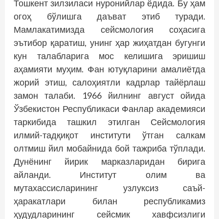
Тошкент зилзиласи нуронийлар ёдида. Бу ҳам
огоҳ бўлишга даъват этиб туради.
Мамлакатимизда сейсмология соҳасига
эътибор қаратиш, унинг ҳар жиҳатдан бугунги
кун талабларига мос келишига эришиш
аҳамияти муҳим. Фан ютуқларини амалиётда
жорий этиш, салоҳиятли кадрлар тайёрлаш
замон талаби. 1966 йилнинг август ойида
Ўзбекистон Республикаси Фанлар академияси
таркибида ташкил этилган Сейсмология
илмий-тадқиқот институти ўтган салкам
олтмиш йил мобайнида бой тажриба тўплади.
Дунёнинг йирик марказларидан бирига
айланди. Институт олим ва
мутахассисларининг узлуксиз саъй-
ҳаракатлари билан республикамиз
ҳудудларининг сейсмик хавфсизлиги