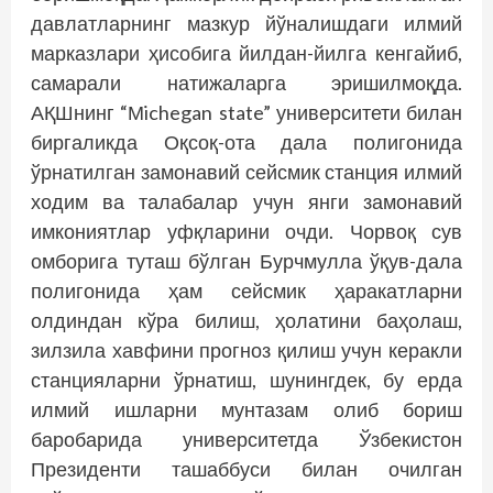
давлатларнинг мазкур йўналишдаги илмий
марказлари ҳисобига йилдан-йилга кенгайиб,
самарали натижаларга эришилмоқда.
АҚШнинг “Мichegan state” университети билан
биргаликда Оқсоқ-ота дала полигонида
ўрнатилган замонавий сейсмик станция илмий
ходим ва талабалар учун янги замонавий
имкониятлар уфқларини очди. Чорвоқ сув
омборига туташ бўлган Бурчмулла ўқув-дала
полигонида ҳам сейсмик ҳаракатларни
олдиндан кўра билиш, ҳолатини баҳолаш,
зилзила хавфини прогноз қилиш учун керакли
станцияларни ўрнатиш, шунингдек, бу ерда
илмий ишларни мунтазам олиб бориш
баробарида университетда Ўзбекистон
Президенти ташаббуси билан очилган