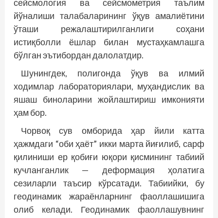
сейсмология ва сейсмометрия таълим
йўналиши талабаларининг ўқув амалиётини
ўташи режалаштирилганлиги соҳани
истиқболли ёшлар билан мустаҳкамлашга
бўлган эътибордан далолатдир.
Шунингдек, полигонда ўқув ва илмий
ходимлар лабораториялари, муҳандислик ва
яшаш биноларини жойлаштириш имконияти
ҳам бор.
Чорвоқ сув омборида ҳар йили катта
ҳажмдаги “оби ҳаёт” икки марта йиғилиб, сарф
қилиниши ер қобиғи юқори қисмининг табиий
кучланганлик — деформация ҳолатига
сезиларли таъсир кўрсатади. Табиийки, бу
геодинамик жараёнларнинг фаоллашишига
олиб келади. Геодинамик фаоллашувнинг