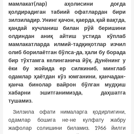
мамлакат(лар) аҳолисини доғда
қолдирадиган табиий офатлардан бири
зилзиладир. Унинг қачон, қаерда, қай вақтда,
қандай кучланиш билан рўй беришини
олдиндан аниқ айтиш устида кўплаб
мамлакатларда илмий-тадқиқотлар изчил
олиб борилаётган бўлса-да, ҳали бу борада
бир тўхтамга келинганича йўқ. Дунёнинг у
ёки бу жойида ер силкиниб, минглаб
одамлар ҳаётдан кўз юмганини, қанчадан-
қанча бинолар вайрон бўлган мудҳиш
хабарни эшитганимизда, даҳшатга
тушамиз.
Зилзила офати нималарга қодирлигини,
одамлар бошига не-не кулфату жабру
жафолар солишини биламиз. 1966 йилги