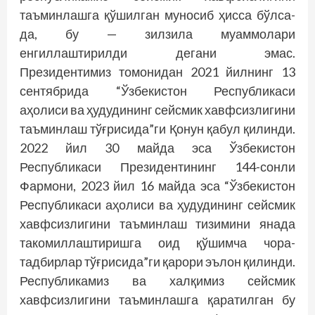
таъминлашга қўшилган муносиб ҳисса бўлса-
да, бу — зилзила муаммолари
енгиллаштирилди дегани эмас.
Президентимиз томонидан 2021 йилнинг 13
сентябрида “Ўзбекистон Республикаси
аҳолиси ва ҳудудининг сейсмик хавфсизлигини
таъминлаш тўғрисида”ги Қонун қабул қилинди.
2022 йил 30 майда эса Ўзбекистон
Республикаси Президентининг 144-сонли
Фармони, 2023 йил 16 майда эса “Ўзбекистон
Республикаси аҳолиси ва ҳудудининг сейсмик
хавфсизлигини таъминлаш тизимини янада
такомиллаштиришга оид қўшимча чора-
тадбирлар тўғрисида”ги қарори эълон қилинди.
Республикамиз ва халқимиз сейсмик
хавфсизлигини таъминлашга қаратилган бу