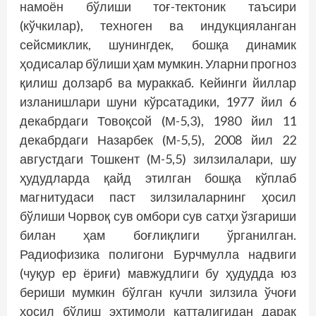
намоён бўлиши тоғ-тектоник таъсири
(кўчкилар), техноген ва индукцияланган
сейсмиклик, шунингдек, бошқа динамик
ҳодисалар бўлиши ҳам мумкин. Уларни прогноз
қилиш долзарб ва мураккаб. Кейинги йиллар
изланишлари шуни кўрсатадики, 1977 йил 6
декабрдаги Товоқсой (М-5,3), 1980 йил 11
декабрдаги Назарбек (М-5,5), 2008 йил 22
августдаги Тошкент (М-5,5) зилзилалари, шу
ҳудудларда қайд этилган бошқа кўплаб
магнитудаси паст зилзилаларнинг ҳосил
бўлиши Чорвоқ сув омбори сув сатҳи ўзгариши
билан ҳам боғлиқлиги ўрганилган.
Радиофизика полигони Бурчмулла надвиги
(чуқур ер ёриғи) мавжудлиги бу ҳудудда юз
бериши мумкин бўлган кучли зилзила ўчоғи
ҳосил бўлиш эҳтимоли катталигидан дарак