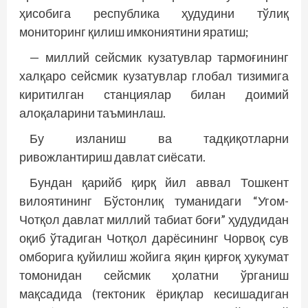
ҳисобига республика ҳудудини тўлиқ
мониторинг қилиш имкониятини яратиш;
— миллий сейсмик кузатувлар тармоғининг
халқаро сейсмик кузатувлар глобал тизимига
киритилган станциялар билан доимий
алоқаларини таъминлаш.
Бу изланиш ва тадқиқотларни
ривожлантириш давлат сиёсати.
Бундан қарийб қирқ йил аввал Тошкент
вилоятининг Бўстонлиқ туманидаги “Угом-
Чотқол давлат миллий табиат боғи” ҳудудидан
оқиб ўтадиган Чотқол дарёсининг Чорвоқ сув
омборига қуйилиш жойига яқин қирғоқ ҳукумат
томонидан сейсмик ҳолатни ўрганиш
мақсадида (тектоник ёриқлар кесишадиган