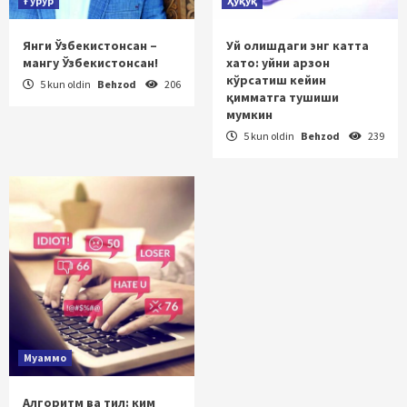
Ғурур
Ҳуқуқ
Янги Ўзбекистонсан –
Уй олишдаги энг катта
мангу Ўзбекистонсан!
хато: уйни арзон
кўрсатиш кейин
5 kun oldin
Behzod
206
қимматга тушиши
мумкин
5 kun oldin
Behzod
239
Муаммо
Алгоритм ва тил: ким