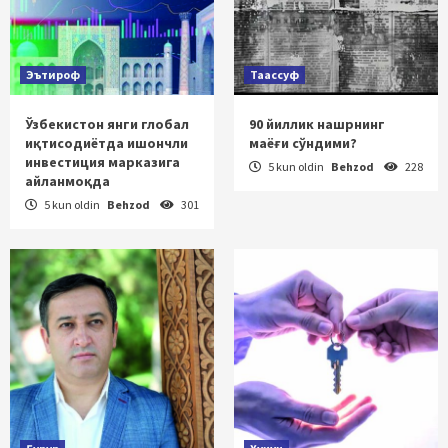
Эътироф
Таассуф
Ўзбекистон янги глобал
90 йиллик нашрнинг
иқтисодиётда ишончли
маёғи сўндими?
инвестиция марказига
5 kun oldin
Behzod
228
айланмоқда
5 kun oldin
Behzod
301