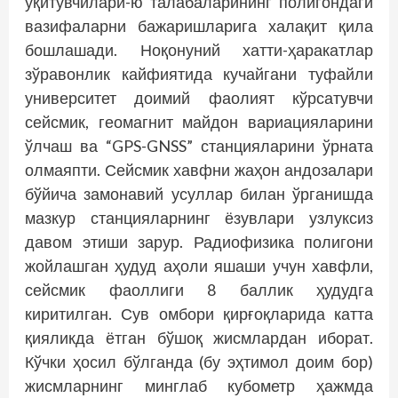
ўқитувчилари-ю талабаларининг полигондаги
вазифаларни бажаришларига халақит қила
бошлашади. Ноқонуний хатти-ҳаракатлар
зўравонлик кайфиятида кучайгани туфайли
университет доимий фаолият кўрсатувчи
сейсмик, геомагнит майдон вариацияларини
ўлчаш ва “GPS-GNSS” станцияларини ўрната
олмаяпти. Сейсмик хавфни жаҳон андозалари
бўйича замонавий усуллар билан ўрганишда
мазкур станцияларнинг ёзувлари узлуксиз
давом этиши зарур. Радиофизика полигони
жойлашган ҳудуд аҳоли яшаши учун хавфли,
сейсмик фаоллиги 8 баллик ҳудудга
киритилган. Сув омбори қирғоқларида катта
қияликда ётган бўшоқ жисмлардан иборат.
Кўчки ҳосил бўлганда (бу эҳтимол доим бор)
жисмларнинг минглаб кубометр ҳажмда