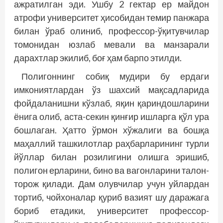
ажратилган эди. Ушбу 2 гектар ер майдон
атрофи университет ҳисобидан темир панжара
билан ўраб олиниб, профессор-ўқитувчилар
томонидан юзлаб мевали ва манзарали
дарахтлар экилиб, боғ ҳам барпо этилди.
Полигоннинг собиқ мудири бу ердаги
имкониятлардан ўз шахсий мақсадларида
фойдаланишни кўзлаб, яқин қариндошларини
ёнига олиб, аста-секин қинғир ишларга қўл ура
бошлаган. Ҳатто ўрмон хўжалиги ва бошқа
маҳаллий ташкилотлар раҳбарларининг турли
йўллар билан розилигини олишга эришиб,
полигон ерларини, бино ва вагонларини талон-
торож қилади. Дам олувчилар учун уйлардан
тортиб, чойхоналар қуриб вазият шу даражага
бориб етадики, университет профессор-