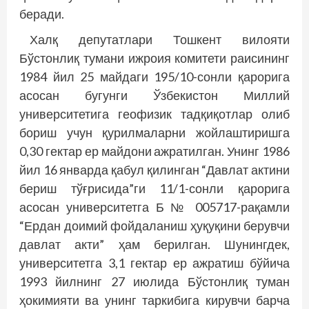
беради.
Халқ депутатлари Тошкент вилояти
Бўстонлиқ тумани ижроия комитети раисининг
1984 йил 25 майдаги 195/10-сонли қарорига
асосан бугунги Ўзбекистон Миллий
университетига геофизик тадқиқотлар олиб
бориш учун қурилмаларни жойлаштиришга
0,30 гектар ер майдони ажратилган. Унинг 1986
йил 16 январда қабул қилинган “Давлат актини
бериш тўғрисида”ги 11/1-сонли қарорига
асосан университетга Б № 005717-рақамли
“Ердан доимий фойдаланиш ҳуқуқини берувчи
давлат акти” ҳам берилган. Шунингдек,
университетга 3,1 гектар ер ажратиш бўйича
1993 йилнинг 27 июлида Бўстонлиқ туман
ҳокимияти ва унинг таркибига кирувчи барча