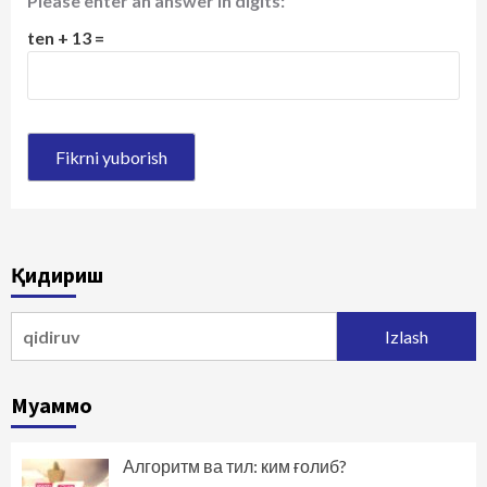
Please enter an answer in digits:
ten + 13 =
Қидириш
Qidirshish:
Муаммо
Алгоритм ва тил: ким ғолиб?