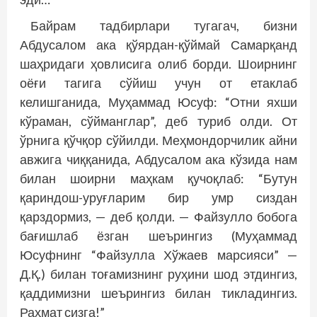
Байрам тадбирлари тугагач, бизни
Абдусалом ака қўярдан-қўймай Самарқанд
шаҳридаги ҳовлисига олиб борди. Шоирнинг
оёғи тагига сўйиш учун от етаклаб
келишганида, Муҳаммад Юсуф: “Отни яхши
кўраман, сўйманглар”, деб туриб олди. От
ўрнига қўчқор сўйилди. Меҳмондорчилик айни
авжига чиққанида, Абдусалом ака кўзида нам
билан шоирни маҳкам қучоқлаб: “Бутун
қариндош-уруғларим бир умр сиздан
қарздормиз, — деб қолди. — Файзулло бобога
бағишлаб ёзган шеърингиз (Муҳаммад
Юсуфнинг “Файзулла Хўжаев марсияси” —
Д.Қ.) билан тоғамизнинг руҳини шод этдингиз,
қаддимизни шеърингиз билан тикладингиз.
Раҳмат сизга!”