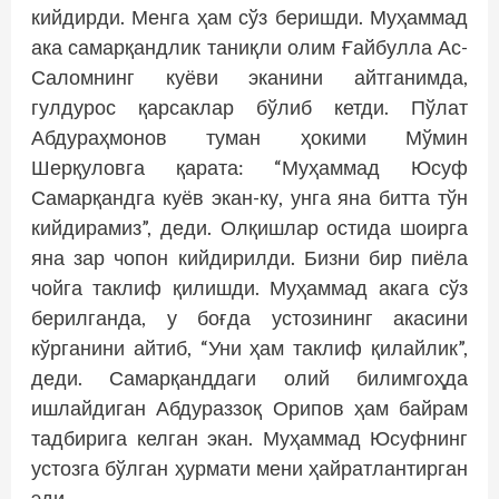
кийдирди. Менга ҳам сўз беришди. Муҳаммад
ака самарқандлик таниқли олим Ғайбулла Ас-
Саломнинг куёви эканини айтганимда,
гулдурос қарсаклар бўлиб кетди. Пўлат
Абдураҳмонов туман ҳокими Мўмин
Шерқуловга қарата: “Муҳаммад Юсуф
Самарқандга куёв экан-ку, унга яна битта тўн
кийдирамиз”, деди. Олқишлар остида шоирга
яна зар чопон кийдирилди. Бизни бир пиёла
чойга таклиф қилишди. Муҳаммад акага сўз
берилганда, у боғда устозининг акасини
кўрганини айтиб, “Уни ҳам таклиф қилайлик”,
деди. Самарқанддаги олий билимгоҳда
ишлайдиган Абдураззоқ Орипов ҳам байрам
тадбирига келган экан. Муҳаммад Юсуфнинг
устозга бўлган ҳурмати мени ҳайратлантирган
эди…