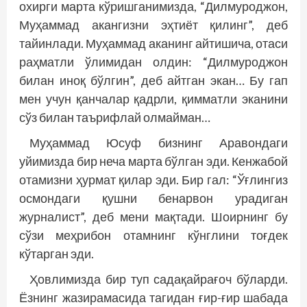
охирги марта кўришганимизда, “Дилмуроджон,
Муҳаммад акангизни эҳтиёт қилинг”, деб
тайинлади. Муҳаммад аканинг айтишича, отаси
раҳматли ўлимидан олдин: “Дилмуроджон
билан иноқ бўлгин”, деб айтган экан… Бу гап
мен учун қанчалар қадрли, қимматли эканини
сўз билан таърифлай олмайман…
Муҳаммад Юсуф бизнинг Аравондаги
уйимизда бир неча марта бўлган эди. Кенжабой
отамизни ҳурмат қилар эди. Бир гал: “Ўғлингиз
осмондаги қушни бенарвон урадиган
журналист”, деб мени мақтади. Шоирнинг бу
сўзи меҳрибон отамнинг кўнглини тоғдек
кўтарган эди.
Ҳовлимизда бир туп садақайрағоч бўларди.
Ёзнинг жазирамасида тагидан ғир-ғир шабада