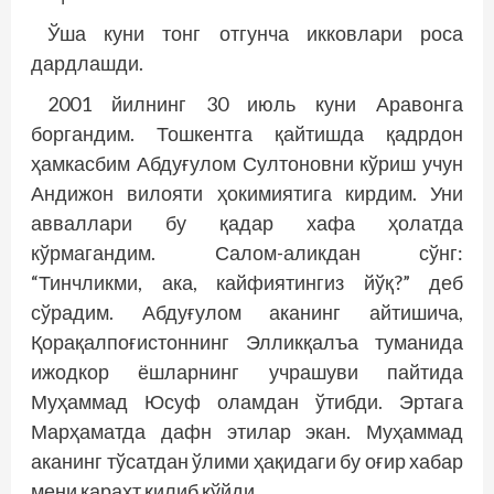
Ўша куни тонг отгунча икковлари роса
дардлашди.
2001 йилнинг 30 июль куни Аравонга
боргандим. Тошкентга қайтишда қадрдон
ҳамкасбим Абдуғулом Султоновни кўриш учун
Андижон вилояти ҳокимиятига кирдим. Уни
авваллари бу қадар хафа ҳолатда
кўрмагандим. Салом-аликдан сўнг:
“Тинчликми, ака, кайфиятингиз йўқ?” деб
сўрадим. Абдуғулом аканинг айтишича,
Қорақалпоғистоннинг Элликқалъа туманида
ижодкор ёшларнинг учрашуви пайтида
Муҳаммад Юсуф оламдан ўтибди. Эртага
Марҳаматда дафн этилар экан. Муҳаммад
аканинг тўсатдан ўлими ҳақидаги бу оғир хабар
мени карахт қилиб қўйди…