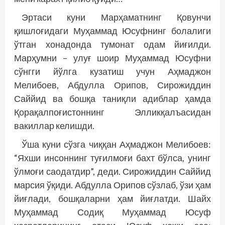
Эртаси куни Марҳаматнинг Қовунчи
қишлоғидаги Муҳаммад Юсуфнинг болалиги
ўтган хонадонда тумонат одам йиғилди.
Марҳумни – улуғ шоир Муҳаммад Юсуфни
сўнгги йўлга кузатиш учун Аҳмаджон
Мелибоев, Абдулла Орипов, Сирожиддин
Саййид ва бошқа таниқли адиблар ҳамда
Қорақалпоғистоннинг Элликқалъасидан
вакиллар келишди.
Ўша куни сўзга чиққан Аҳмаджон Мелибоев:
“Яхши инсоннинг туғилмоғи бахт бўлса, унинг
ўлмоғи саодатдир”, деди. Сирожиддин Саййид
марсия ўқиди. Абдулла Орипов сўзлаб, ўзи ҳам
йиғлади, бошқаларни ҳам йиғлатди. Шайх
Муҳаммад Содиқ Муҳаммад Юсуф