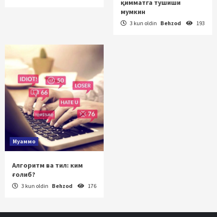
қимматга тушиши
мумкин
3 kun oldin
Behzod
193
Муаммо
Алгоритм ва тил: ким
ғолиб?
3 kun oldin
Behzod
176