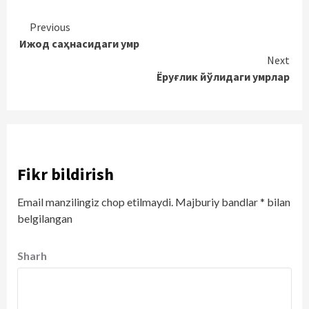
Continue
Previous
Ижод саҳнасидаги умр
Reading
Next
Ёруғлик йўлидаги умрлар
Fikr bildirish
Email manzilingiz chop etilmaydi.
Majburiy bandlar
*
bilan
belgilangan
Sharh