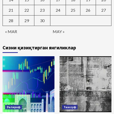
21
22
23
24
25
26
27
28
29
30
« MAR
MAY »
Сизни қизиқтирган янгиликлар
Эътироф
Таассуф