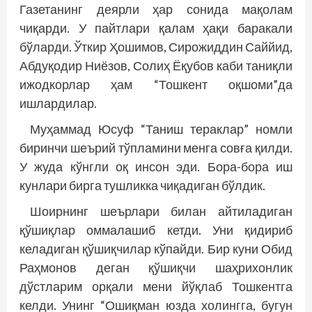
Газетанинг деярли ҳар сонида мақолам
чиқарди. У пайтлари қалам ҳақи баракали
бўларди. Ўткир Ҳошимов, Сирожиддин Саййид,
Абдуқодир Ниёзов, Солиҳ Ёқубов каби таниқли
ижодкорлар ҳам “Тошкент оқшоми”да
ишлардилар.
Муҳаммад Юсуф “Таниш тераклар” номли
биринчи шеърий тўпламини менга совға қилди.
У жуда кўнгли оқ инсон эди. Бора-бора иш
кунлари бирга тушликка чиқадиган бўлдик.
Шоирнинг шеърлари билан айтиладиган
қўшиқлар оммалашиб кетди. Уни қидириб
келадиган қўшиқчилар кўпайди. Бир куни Обид
Раҳмонов деган қўшиқчи шаҳрихонлик
дўстларим орқали мени йўқлаб Тошкентга
келди. Унинг “Ошиқман юзда холингга, бугун