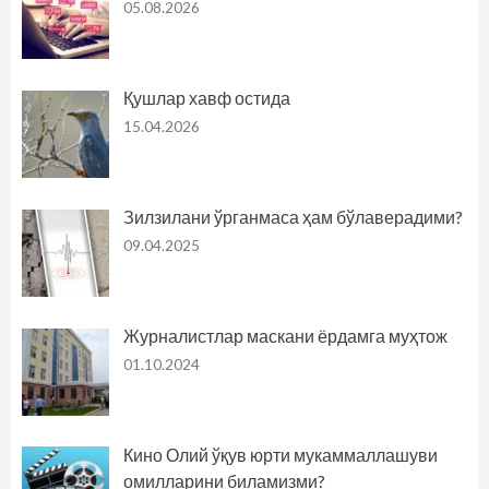
05.08.2026
Қушлар хавф остида
15.04.2026
Зилзилани ўрганмаса ҳам бўлаверадими?
09.04.2025
Журналистлар маскани ёрдамга муҳтож
01.10.2024
Кино Олий ўқув юрти мукаммаллашуви
омилларини биламизми?