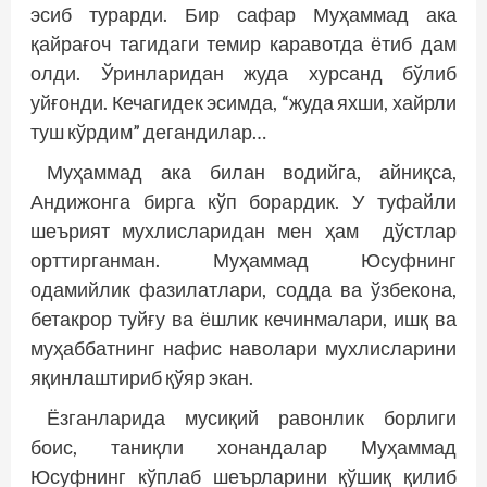
эсиб турарди. Бир сафар Муҳаммад ака
қайрағоч тагидаги темир каравотда ётиб дам
олди. Ўринларидан жуда хурсанд бўлиб
уйғонди. Кечагидек эсимда, “жуда яхши, хайрли
туш кўрдим” дегандилар…
Муҳаммад ака билан водийга, айниқса,
Андижонга бирга кўп борардик. У туфайли
шеърият мухлисларидан мен ҳам дўстлар
орттирганман. Муҳаммад Юсуфнинг
одамийлик фазилатлари, содда ва ўзбекона,
бетакрор туйғу ва ёшлик кечинмалари, ишқ ва
муҳаббатнинг нафис наволари мухлисларини
яқинлаштириб қўяр экан.
Ёзганларида мусиқий равонлик борлиги
боис, таниқли хонандалар Муҳаммад
Юсуфнинг кўплаб шеърларини қўшиқ қилиб