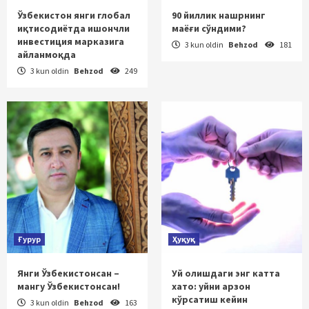
Ўзбекистон янги глобал
90 йиллик нашрнинг
иқтисодиётда ишончли
маёғи сўндими?
инвестиция марказига
3 kun oldin
Behzod
181
айланмоқда
3 kun oldin
Behzod
249
Ғурур
Ҳуқуқ
Янги Ўзбекистонсан –
Уй олишдаги энг катта
мангу Ўзбекистонсан!
хато: уйни арзон
кўрсатиш кейин
3 kun oldin
Behzod
163