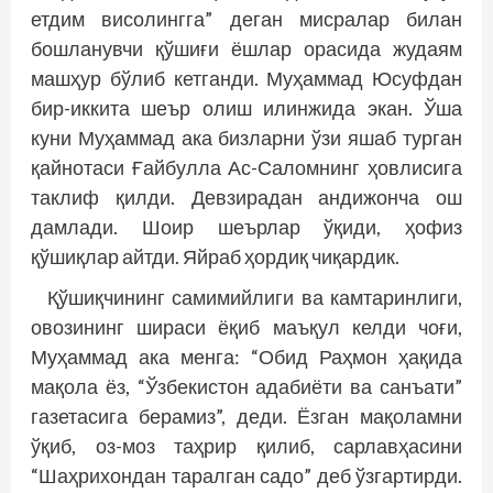
етдим висолингга” деган мисралар билан
бошланувчи қўшиғи ёшлар орасида жудаям
машҳур бўлиб кетганди. Муҳаммад Юсуфдан
бир-иккита шеър олиш илинжида экан. Ўша
куни Муҳаммад ака бизларни ўзи яшаб турган
қайнотаси Ғайбулла Ас-Саломнинг ҳовлисига
таклиф қилди. Девзирадан андижонча ош
дамлади. Шоир шеърлар ўқиди, ҳофиз
қўшиқлар айтди. Яйраб ҳордиқ чиқардик.
Қўшиқчининг самимийлиги ва камтаринлиги,
овозининг шираси ёқиб маъқул келди чоғи,
Муҳаммад ака менга: “Обид Раҳмон ҳақида
мақола ёз, “Ўзбекистон адабиёти ва санъати”
газетасига берамиз”, деди. Ёзган мақоламни
ўқиб, оз-моз таҳрир қилиб, сарлавҳасини
“Шаҳрихондан таралган садо” деб ўзгартирди.