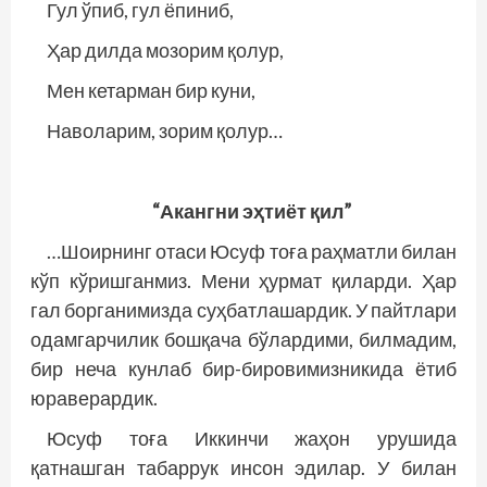
Гул ўпиб, гул ёпиниб,
Ҳар дилда мозорим қолур,
Мен кетарман бир куни,
Наволарим, зорим қолур…
“Акангни эҳтиёт қил”
…Шоирнинг отаси Юсуф тоға раҳматли билан
кўп кўришганмиз. Мени ҳурмат қиларди. Ҳар
гал борганимизда суҳбатлашардик. У пайтлари
одамгарчилик бошқача бўлардими, билмадим,
бир неча кунлаб бир-бировимизникида ётиб
юраверардик.
Юсуф тоға Иккинчи жаҳон урушида
қатнашган табаррук инсон эдилар. У билан