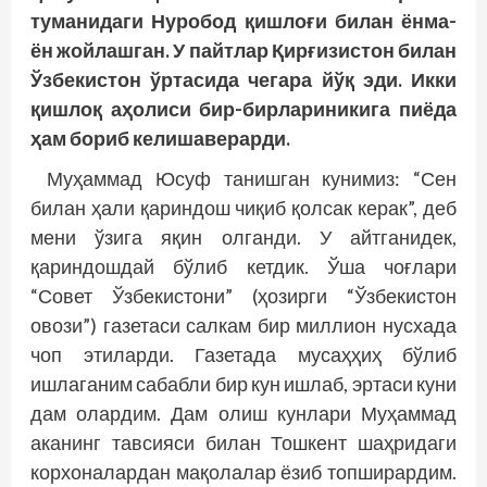
туманидаги Нуробод қишлоғи билан ёнма-
ён жойлашган. У пайтлар Қирғизистон билан
Ўзбекистон ўртасида чегара йўқ эди. Икки
қишлоқ аҳолиси бир-бирлариникига пиёда
ҳам бориб келишаверарди.
Муҳаммад Юсуф танишган кунимиз: “Сен
билан ҳали қариндош чиқиб қолсак керак”, деб
мени ўзига яқин олганди. У айтганидек,
қариндошдай бўлиб кетдик. Ўша чоғлари
“Совет Ўзбекистони” (ҳозирги “Ўзбекистон
овози”) газетаси салкам бир миллион нусхада
чоп этиларди. Газетада мусаҳҳиҳ бўлиб
ишлаганим сабабли бир кун ишлаб, эртаси куни
дам олардим. Дам олиш кунлари Муҳаммад
аканинг тавсияси билан Тошкент шаҳридаги
корхоналардан мақолалар ёзиб топширардим.