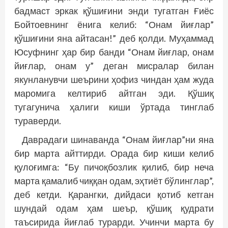
бадмаст эркак қўшиғини энди тугатган Ғиёс
Бойтоевнинг ёнига келиб: “Онам йиғлар”
қўшиғини яна айтасан!” деб қолди. Муҳаммад
Юсуфнинг ҳар бир банди “Онам йиғлар, онам
йиғлар, онам у” деган мисралар билан
якунланувчи шеърини ҳофиз чиндан ҳам жуда
маромига келтириб айтган эди. Қўшиқ
тугагунича ҳалиги киши ўртада тинглаб
тураверди.
Даврадаги шинаванда “Онам йиғлар”ни яна
бир марта айттирди. Орада бир киши келиб
қулоғимга: “Бу пичоқбозлик қилиб, бир неча
марта қамалиб чиққан одам, эҳтиёт бўлинглар”,
деб кетди. Қарангки, дийдаси қотиб кетган
шундай одам ҳам шеър, қўшиқ қудрати
таъсирида йиғлаб турарди. Учинчи марта бу