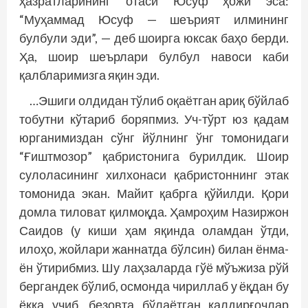
ҳазратларининг отаси Юсуф ҳожи эса:
“Муҳаммад Юсуф — шеърият илмининг
булбули эди”, — деб шоирга юксак баҳо берди.
Ҳа, шоир шеърлари булбул навоси каби
қалбларимизга яқин эди.
…Эшиги олдидан тўлиб оқаётган ариқ бўйлаб
тобутни кўтариб боряпмиз. Уч-тўрт юз қадам
юрганимиздан сўнг йўлнинг ўнг томонидаги
“Ғиштмозор” қабристонига бурилдик. Шоир
сулоласининг хилхонаси қабристоннинг этак
томонида экан. Майит қабрга қўйилди. Қори
домла тиловат қилмоқда. Ҳамроҳим Назиржон
Саидов (у киши ҳам яқинда оламдан ўтди,
илоҳо, жойлари жаннатда бўлсин) билан ёнма-
ён ўтирибмиз. Шу лаҳзаларда гўё мўъжиза рўй
бергандек бўлиб, осмонда чириллаб у ёқдан бу
ёққа учиб, безовта бўлаётган қалдирғочлар