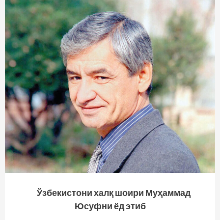
Ўзбекистони халқ шоири Муҳаммад
Юсуфни ёд этиб