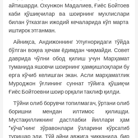
айтишарди. Охунжон Мадалиев, Ғиёс Бойтоев
каби қўшиқчилар ва шоирнинг мухлислари
билан ўтказган ижодий кечаларида кўп марта
иштирок этганман.
Айниқса, Андижоннинг Улуғноридаги тўйда
бўлган воқеа ҳечам ёдимдан чиқмайди. Совет
даврида чўлни обод қилиш учун Марҳамат
туманида яшовчи шоирнинг ҳамқишлоқлари бу
ерга кўчиб келишган экан. Асли марҳаматлик
Муроджон ўғлининг суннат тўйига қўшиқчи
Ғиёс Бойтоевни шоир орқали таклиф қилди.
Тўйни олиб борувчи топилмагач, ўртани олиб
боришни мендан илтимос қилишди.
Мустақилликнинг дастлабки йиллари ҳам
“кўча”нинг зўравонлари ўзларини кўрсатиб
туришар эди. Тўй айни авжига чиққанида, бир