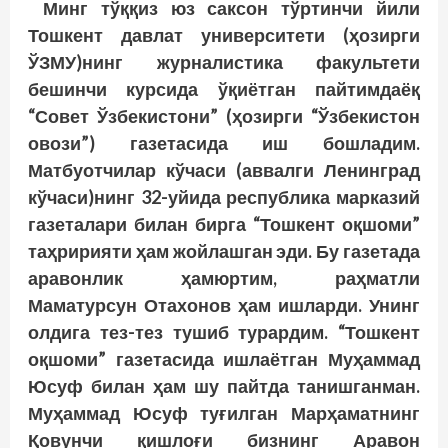
Минг тўққиз юз саксон тўртинчи йили
Тошкент давлат университети (ҳозирги
ЎЗМУ)нинг журналистика факультети
бешинчи курсида ўқиётган пайтимдаёқ
“Совет Ўзбекистони” (ҳозирги “Ўзбекистон
овози”) газетасида иш бошладим.
Матбуотчилар кўчаси (аввалги Ленинград
кўчаси)нинг 32-уйида республика марказий
газеталари билан бирга “Тошкент оқшоми”
таҳририяти ҳам жойлашган эди. Бу газетада
аравонлик ҳамюртим, раҳматли
Маматурсун Отахонов ҳам ишларди. Унинг
олдига тез-тез тушиб турардим. “Тошкент
оқшоми” газетасида ишлаётган Муҳаммад
Юсуф билан ҳам шу пайтда танишганман.
Муҳаммад Юсуф туғилган Марҳаматнинг
Қовунчи қишлоғи бизнинг Аравон