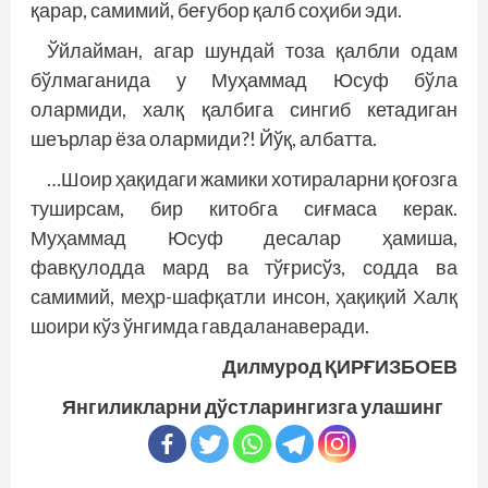
қарар, самимий, беғубор қалб соҳиби эди.
Ўйлайман, агар шундай тоза қалбли одам
бўлмаганида у Муҳаммад Юсуф бўла
олармиди, халқ қалбига сингиб кетадиган
шеърлар ёза олармиди?! Йўқ, албатта.
…Шоир ҳақидаги жамики хотираларни қоғозга
туширсам, бир китобга сиғмаса керак.
Муҳаммад Юсуф десалар ҳамиша,
фавқулодда мард ва тўғрисўз, содда ва
самимий, меҳр-шафқатли инсон, ҳақиқий Халқ
шоири кўз ўнгимда гавдаланаверади.
Дилмурод ҚИРҒИЗБОЕВ
Янгиликларни дўстларингизга улашинг