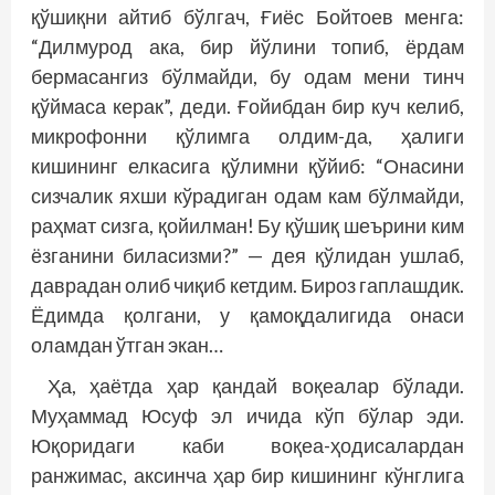
қўшиқни айтиб бўлгач, Ғиёс Бойтоев менга:
“Дилмурод ака, бир йўлини топиб, ёрдам
бермасангиз бўлмайди, бу одам мени тинч
қўймаса керак”, деди. Ғойибдан бир куч келиб,
микрофонни қўлимга олдим-да, ҳалиги
кишининг елкасига қўлимни қўйиб: “Онасини
сизчалик яхши кўрадиган одам кам бўлмайди,
раҳмат сизга, қойилман! Бу қўшиқ шеърини ким
ёзганини биласизми?” — дея қўлидан ушлаб,
даврадан олиб чиқиб кетдим. Бироз гаплашдик.
Ёдимда қолгани, у қамоқдалигида онаси
оламдан ўтган экан…
Ҳа, ҳаётда ҳар қандай воқеалар бўлади.
Муҳаммад Юсуф эл ичида кўп бўлар эди.
Юқоридаги каби воқеа-ҳодисалардан
ранжимас, аксинча ҳар бир кишининг кўнглига