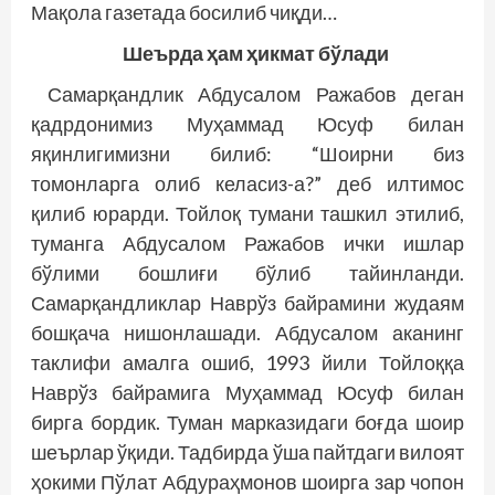
Мақола газетада босилиб чиқди…
Шеърда ҳам ҳикмат бўлади
Самарқандлик Абдусалом Ражабов деган
қадрдонимиз Муҳаммад Юсуф билан
яқинлигимизни билиб: “Шоирни биз
томонларга олиб келасиз-а?” деб илтимос
қилиб юрарди. Тойлоқ тумани ташкил этилиб,
туманга Абдусалом Ражабов ички ишлар
бўлими бошлиғи бўлиб тайинланди.
Самарқандликлар Наврўз байрамини жудаям
бошқача нишонлашади. Абдусалом аканинг
таклифи амалга ошиб, 1993 йили Тойлоққа
Наврўз байрамига Муҳаммад Юсуф билан
бирга бордик. Туман марказидаги боғда шоир
шеърлар ўқиди. Тадбирда ўша пайтдаги вилоят
ҳокими Пўлат Абдураҳмонов шоирга зар чопон