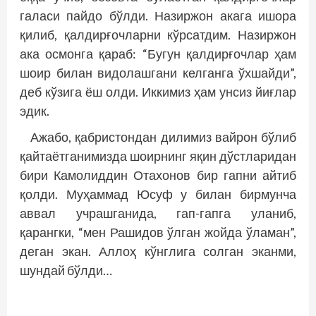
галаси пайдо бўлди. Назиржон акага ишора
қилиб, қалдирғочларни кўрсатдим. Назиржон
ака осмонга қараб: “Бугун қалдирғочлар ҳам
шоир билан видолашгани келганга ўхшайди”,
деб кўзига ёш олди. Иккимиз ҳам унсиз йиғлар
эдик.
Ажабо, қабристондан дилимиз вайрон бўлиб
қайтаётганимизда шоирнинг яқин дўстларидан
бири Камолиддин Отахонов бир гапни айтиб
қолди. Муҳаммад Юсуф у билан бирмунча
аввал учрашганида, гап-гапга уланиб,
қарангки, “мен Рашидов ўлган жойда ўламан”,
деган экан. Аллоҳ кўнглига солган эканми,
шундай бўлди…