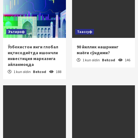
Эътироф
Таассуф
Ўзбекистон янги глобал
90 йиллик нашрнинг
иқтисодиётда ишончли
маёғи сўндими?
инвестиция марказига
1 kun oldin
Behzod
146
айланмоқда
1 kun oldin
Behzod
188