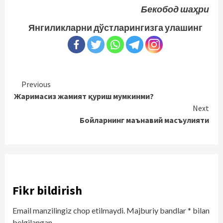
Бекобод шаҳри
Янгиликларни дўстларингизга улашинг
Continue
Previous
Жаримасиз жамият қуриш мумкинми?
Reading
Next
Бойларнинг маънавий масъулияти
Fikr bildirish
Email manzilingiz chop etilmaydi.
Majburiy bandlar
*
bilan
belgilangan