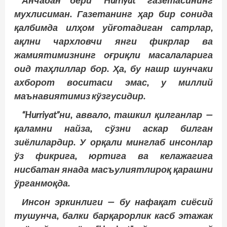
Анчадан бери “Hurriyat” газетасининг
мухлисиман. Газетанинг ҳар бир сонида
қалбимда илҳом уйғотадиган сатрлар,
ақлни чархловчи янги фикрлар ва
жамиятимизнинг оғриқли масалаларига
оид таҳлиллар бор. Ҳа, бу нашр шунчаки
ахборот воситаси эмас, у миллий
маънавиятимиз кўзгусидир.
“Hurriyat”ни, аввало, ташкил қилганлар —
қаламни найза, сўзни аскар билган
зиёлилардир. У орқали минглаб инсонлар
ўз фикрига, юртига ва келажагига
нисбатан янада масъулиятлироқ қарашни
ўрганмоқда.
Инсон эркинлиги — бу нафақат сиёсий
тушунча, балки барқарорлик касб этажак