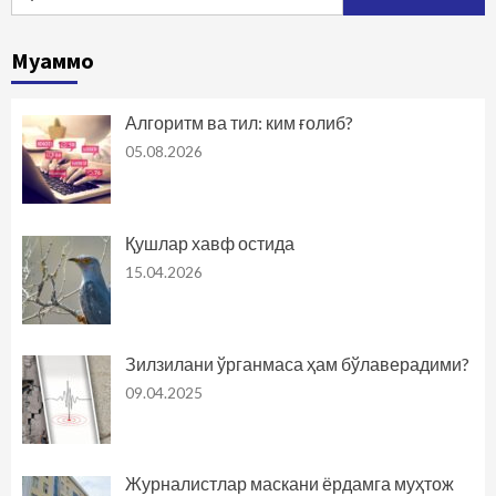
Муаммо
Алгоритм ва тил: ким ғолиб?
05.08.2026
Қушлар хавф остида
15.04.2026
Зилзилани ўрганмаса ҳам бўлаверадими?
09.04.2025
Журналистлар маскани ёрдамга муҳтож