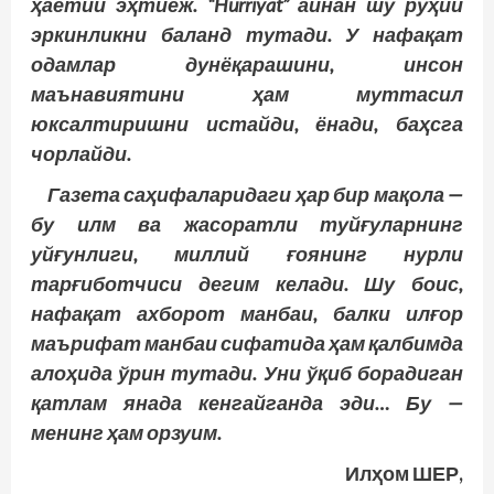
ҳаётий эҳтиёж. “Hurriyat” айнан шу руҳий
эркинликни баланд тутади. У нафақат
одамлар дунёқарашини, инсон
маънавиятини ҳам муттасил
юксалтиришни истайди, ёнади, баҳсга
чорлайди.
Газета саҳифаларидаги ҳар бир мақола —
бу илм ва жасоратли туйғуларнинг
уйғунлиги, миллий ғоянинг нурли
тарғиботчиси дегим келади. Шу боис,
нафақат ахборот манбаи, балки илғор
маърифат манбаи сифатида ҳам қалбимда
алоҳида ўрин тутади. Уни ўқиб борадиган
қатлам янада кенгайганда эди… Бу —
менинг ҳам орзуим.
Илҳом ШЕР,