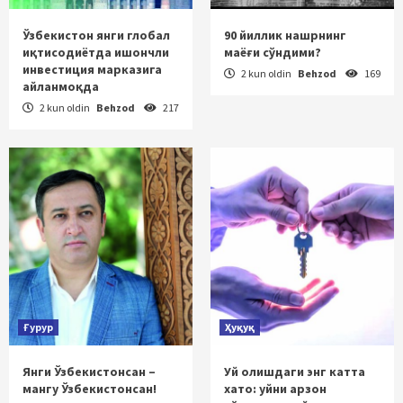
Ўзбекистон янги глобал
90 йиллик нашрнинг
иқтисодиётда ишончли
маёғи сўндими?
инвестиция марказига
2 kun oldin
Behzod
169
айланмоқда
2 kun oldin
Behzod
217
Ғурур
Ҳуқуқ
Янги Ўзбекистонсан –
Уй олишдаги энг катта
мангу Ўзбекистонсан!
хато: уйни арзон