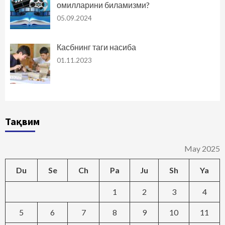
омилларини биламизми?
05.09.2024
Касбнинг таги насиба
01.11.2023
Тақвим
May 2025
Du
Se
Ch
Pa
Ju
Sh
Ya
1
2
3
4
5
6
7
8
9
10
11