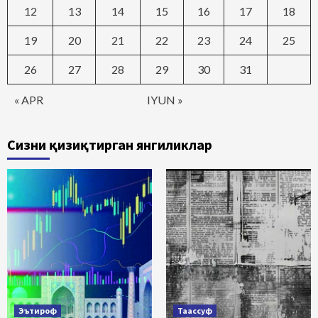
12
13
14
15
16
17
18
19
20
21
22
23
24
25
26
27
28
29
30
31
« APR
IYUN »
Сизни қизиқтирган янгиликлар
Эътироф
Таассуф