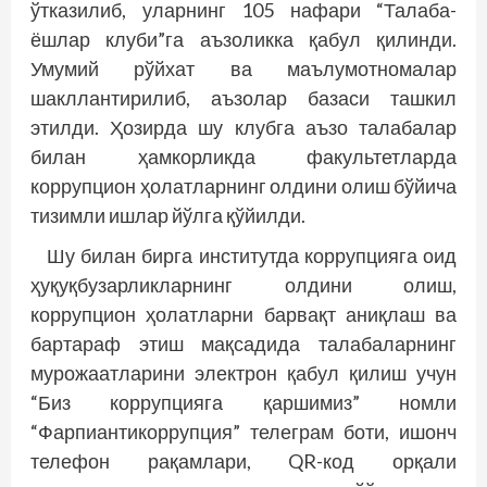
ўтказилиб, уларнинг 105 нафари “Талаба-
ёшлар клуби”га аъзоликка қабул қилинди.
Умумий рўйхат ва маълумотномалар
шакллантирилиб, аъзолар базаси ташкил
этилди. Ҳозирда шу клубга аъзо талабалар
билан ҳамкорликда факультетларда
коррупцион ҳолатларнинг олдини олиш бўйича
тизимли ишлар йўлга қўйилди.
Шу билан бирга институтда коррупцияга оид
ҳуқуқбузарликларнинг олдини олиш,
коррупцион ҳолатларни барвақт аниқлаш ва
бартараф этиш мақсадида талабаларнинг
мурожаатларини электрон қабул қилиш учун
“Биз коррупцияга қаршимиз” номли
“Фарпиантикоррупция” телеграм боти, ишонч
телефон рақамлари, QR-код орқали