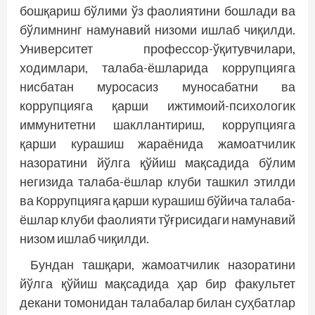
бошқариш бўлими ўз фаолиятини бошлади ва
бўлимнинг намунавий низоми ишлаб чиқилди.
Университет профессор-ўқитувчилари,
ходимлари, талаба-ёшларида коррупцияга
нисбатан муросасиз муносабатни ва
коррупцияга қарши ижтимоий-психологик
иммунитетни шакллантириш, коррупцияга
қарши курашиш жараёнида жамоатчилик
назоратини йўлга қўйиш мақсадида бўлим
негизида талаба-ёшлар клуби ташкил этилди
ва Коррупцияга қарши курашиш бўйича талаба-
ёшлар клуби фаолияти тўғрисидаги намунавий
низом ишлаб чиқилди.
Бундан ташқари, жамоатчилик назоратини
йўлга қўйиш мақсадида ҳар бир факультет
декани томонидан талабалар билан суҳбатлар