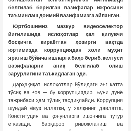
белгилаб берилган вазифалар ижросини
таъминлаш доимий вазифамизга айланган.
Юртбошимиз мазкур видеоселектор
йиғилишида ислоҳотлар ҳал қилувчи
босқичга кираётган ҳозирги вақтда
юртимизда коррупциядан холи муҳит
яратиш бўйича ишларга баҳо бериб, келгуси
вазифаларни аниқ белгилаб олиш
зарурлигини таъкидлаган эди.
Дарҳақиқат, ислоҳотлар йўлидаги энг катта
тўсиқ ва ғов — бу коррупциядир. Буни дунё
тажрибаси ҳам тўлиқ тасдиқлайди. Коррупция
шундай ёвуз иллатки, у халқнинг давлатга,
Конституция ва қонунларга ишончига путур
етказади, барқарор ривожланиш ва