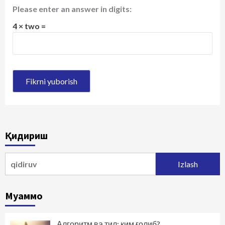
Please enter an answer in digits:
4 × two =
Қидириш
Qidirshish:
Муаммо
Алгоритм ва тил: ким ғолиб?