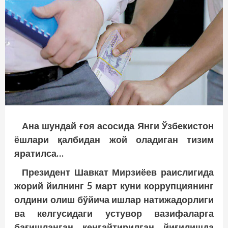
Ана шундай ғоя асосида Янги Ўзбекистон
ёшлари қалбидан жой оладиган тизим
яратилса…
Президент Шавкат Мирзиёев раислигида
жорий йилнинг 5 март куни коррупциянинг
олдини олиш бўйича ишлар натижадорлиги
ва келгусидаги устувор вазифаларга
бағишланган кенгайтирилган йиғилишда