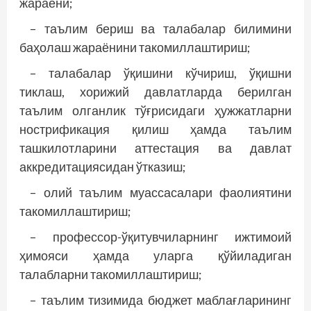
жараёни;
– таълим бериш ва талабалар билимини
баҳолаш жараёнини такомиллаштириш;
– талабалар ўқишини кўчириш, ўқишни
тиклаш, хорижий давлатларда берилган
таълим олганлик тўғрисидаги ҳужжатларни
нострификация қилиш ҳамда таълим
ташкилотларини аттестация ва давлат
аккредитациясидан ўтказиш;
– олий таълим муассасалари фаолиятини
такомиллаштириш;
– профессор-ўқитувчиларнинг ижтимоий
ҳимояси ҳамда уларга қўйиладиган
талабларни такомиллаштириш;
– таълим тизимида бюджет маблағларининг