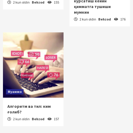
кўрсатиш кейин
2 kun oldin
Behzod
155
қимматга тушиши
мумкин
2 kun oldin
Behzod
176
Муаммо
Алгоритм ва тил: ким
ғолиб?
2 kun oldin
Behzod
157