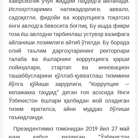
хавфсизлик учун жиддий таҳдидга айланади.
Ислоҳотларимиз натижадорлиги, аввало,
садоқатли, фидойи ва коррупцияга тоқатсиз
янги авлодга бевосита боғлиқ. Бу ишда фикри
тоза ёш авлодни тарбиялаш устувор вазифага
айланиши лозимлиги айтиб ўтилди. Бу борада
олий таълим даргоҳларининг ректорлари
талаба ва ёшларнинг коррупцияга қарши
лойиҳалари, стартап ва инновацион
ташаббусларини қўллаб-қувватлаш тизимини
йўлга қўйиши зарурлиги, “Коррупция —
келажакка таҳдид” деган ғоя асосида Янги
Ўзбекистон ёшлари қалбидан жой оладиган
тизим яратилса, айни муддао бўлиши
таъкидланди.
Президентимиз томонидан 2019 йил 27 май
куни қабул қилинган “Ўзбекистон