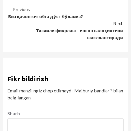
Continue
Previous
Биз қачон китобга дўст бўламиз?
Reading
Next
Тизимли фикрлаш – инсон салоҳиятини
шакллантиради
Fikr bildirish
Email manzilingiz chop etilmaydi.
Majburiy bandlar
*
bilan
belgilangan
Sharh