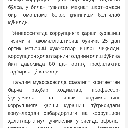
бўлса, у билан тузилган меҳнат шартномаси
бир томонлама бекор қилиниши белгилаб
қўйилди.
Университетда коррупцияга қарши курашиш
тизимини такомиллаштириш бўйича 25 дан
ортиқ меъёрий ҳужжатлар ишлаб чиқилди.
Коррупцион ҳолатларнинг олдини олиш бўйича
йил давомида 80 дан ортиқ профилактик
тадбирлар ўтказилди.
Таълим муассасасида фаолият юритаётган
барча раҳбар ходимлар, профессор-
ўқитувчилар ва ишчи ходимларнинг
коррупцияга қарши курашиш тўғрисидаги
қонунлардан хабардорлиги ва коррупцион
ҳолатларга йўл қўймаслик тўғрисида кафолат