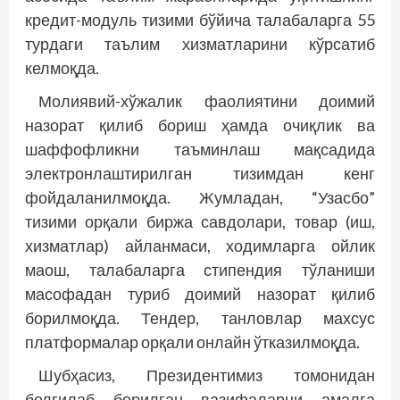
кредит-модуль тизими бўйича талабаларга 55
турдаги таълим хизматларини кўрсатиб
келмоқда.
Молиявий-хўжалик фаолиятини доимий
назорат қилиб бориш ҳамда очиқлик ва
шаффофликни таъминлаш мақсадида
электронлаштирилган тизимдан кенг
фойдаланилмоқда. Жумладан, “Узасбо”
тизими орқали биржа савдолари, товар (иш,
хизматлар) айланмаси, ходимларга ойлик
маош, талабаларга стипендия тўланиши
масофадан туриб доимий назорат қилиб
борилмоқда. Тендер, танловлар махсус
платформалар орқали онлайн ўтказилмоқда.
Шубҳасиз, Президентимиз томонидан
белгилаб берилган вазифаларни амалга