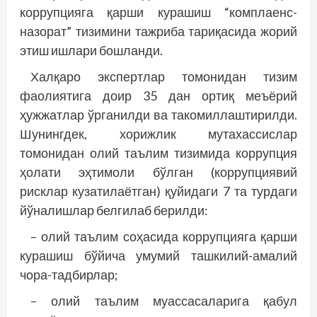
коррупцияга қарши курашиш “комплаенс-
назорат” тизимини тажриба тариқасида жорий
этиш ишлари бошланди.
Халқаро экспертлар томонидан тизим
фаолиятига доир 35 дан ортиқ меъёрий
ҳужжатлар ўрганилди ва такомиллаштирилди.
Шунингдек, хорижлик мутахассислар
томонидан олий таълим тизимида коррупция
ҳолати эҳтимоли бўлган (коррупциявий
рисклар кузатилаётган) қуйидаги 7 та турдаги
йўналишлар белгилаб берилди:
– олий таълим соҳасида коррупцияга қарши
курашиш бўйича умумий ташкилий-амалий
чора-тадбирлар;
– олий таълим муассасаларига қабул