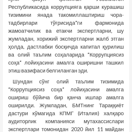
Республикасида коррупцияга қарши курашиш
тизимини янада такомиллаштириш чора-
тадбирлари тўғрисида”ги фармонида
жамоатчилик ва етакчи экспертларни, шу
жумладан, хорижий экспертларни жалб этган
ҳолда, дастлабки босқичда капитал қурилиш
ва олий таълим соҳаларида “Коррупциясиз
соҳа” лойиҳасини амалга оширишни ташкил
этиш вазифаси белгиланган эди.
Шундан сўнг олий таълим тизимида
“Коррупциясиз соҳа” лойиҳасини амалга
ошириш бўйича бир қанча ишлар амалга
оширилди. Жумладан, БМТнинг Тараққиёт
дастури кўмагида КПМГ (Италия) халқаро
аудиторлик компанияси мутахассислари
экспертлари томонидан 2020 йил 11 майдан