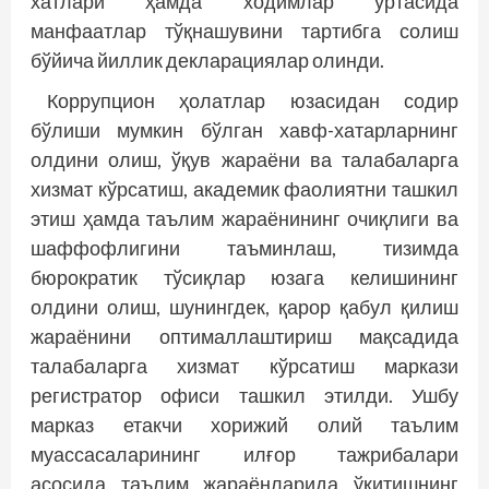
хатлари ҳамда ходимлар ўртасида
манфаатлар тўқнашувини тартибга солиш
бўйича йиллик декларациялар олинди.
Коррупцион ҳолатлар юзасидан содир
бўлиши мумкин бўлган хавф-хатарларнинг
олдини олиш, ўқув жараёни ва талабаларга
хизмат кўрсатиш, академик фаолиятни ташкил
этиш ҳамда таълим жараёнининг очиқлиги ва
шаффофлигини таъминлаш, тизимда
бюрократик тўсиқлар юзага келишининг
олдини олиш, шунингдек, қарор қабул қилиш
жараёнини оптималлаштириш мақсадида
талабаларга хизмат кўрсатиш маркази
регистратор офиси ташкил этилди. Ушбу
марказ етакчи хорижий олий таълим
муассасаларининг илғор тажрибалари
асосида таълим жараёнларида ўқитишнинг