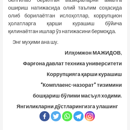
ошириш натижасида олий таълим соҳасида
олиб борилаётган ислоҳотлар, коррупцион
ҳолатларга қарши курашиш бўйича
қилинаётган ишлар ўз натижасини бермоқда.
Энг муҳими ана шу.
Илҳомжон МАЖИДОВ,
Фарғона давлат техника университети
Коррупцияга қарши курашиш
“Комплаенс-назорат” тизимини
бошқариш бўлими масъул ходими.
Янгиликларни дўстларингизга улашинг