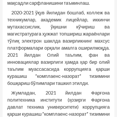
мақсадли сарфланишини таъминлаш.
2020-2021 ўқув йилидан бошлаб, коллеж ва
техникумлар, академик лицейлар, иккинчи
мутахассислик, ўқишни кўчириш ва
магистратурага ҳужжат топшириш жараёнлари
тўлиқ электрон шаклда вазирликнинг махсус
платформалари орқали амалга оширилмоқда.
2021 йилдан Олий таълим, фан ва
инновациялар вазирлиги ҳамда ҳар бир олий
таълим муассасасида коррупцияга қарши
курашиш “комплаенс-назорат” тизимини
бошқариш бўлимлари ташкил этилди.
Жумладан, 2021 йилдан Фарғона
политехника институти (ҳозирги Фарғона
давлат техника университети) коррупцияга
қарши курашиш “комплаенс-назорат” тизимини