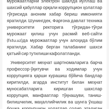
мурожаатларни электрон шаклда йўллаш ва
шахсий қабуллар орқали коррупцион ҳолатлар
тўғрисида аноним хабар бериш имконияти
яратилди. Шунингдек, Фарғона давлат техника
университети ректорига тўғридан-тўғри
мурожаат қилиш учун расмий веб-сайти
(fstu.uz)да мурожаатлар учун алоҳида бўлим
яратилди. Хабар берган талабанинг шахси
қатъий сир тутилиши кафолатланди.
Университет меҳнат шартномаларига барча
профессор-ўқитувчи ва ходимлар учун
коррупцияга қарши курашиш бўйича бандлар
киритилди, агарда институт билан меҳнат
муносабатларига киришган шахслар
коррупция, манфаатлар тўқнашуви, таниш-
билишчилик, маҳаллийчилик ва шунга ўхшаш
бошқа коррупцион ҳолатлар содир этадиган