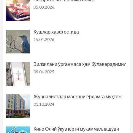
05.08.2026
Қушлар хавф остида
15.04.2026
Зилзилани ўрганмаса ҳам бўлаверадими?
09.04.2025
Журналистлар маскани ёрдамга муҳтож
01.10.2024
Кино Олий ўқув юрти мукаммаллашуви