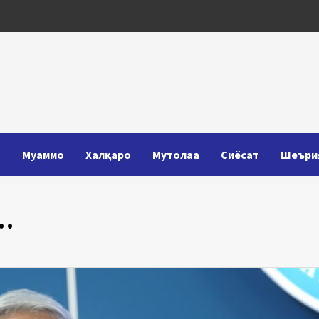
Т
Муаммо
Халқаро
Мутолаа
Сиёсат
Шеъри
…