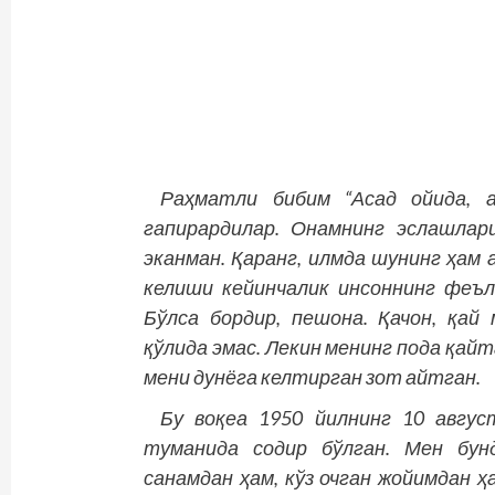
Раҳматли бибим “Асад ойида, а
гапирардилар. Онамнинг эслашлар
эканман. Қаранг, илмда шунинг ҳам 
келиши кейинчалик инсоннинг феъ
Бўлса бордир, пешона. Қачон, қай
қўлида эмас. Лекин менинг пода қай
мени дунёга келтирган зот айтган.
Бу воқеа 1950 йилнинг 10 авгус
туманида содир бўлган. Мен бун
санамдан ҳам, кўз очган жойимдан ҳ