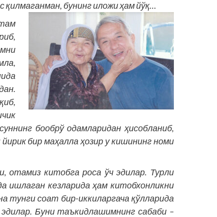
с қилмаганман, бунинг иложи ҳам йўқ…
там
иб,
имни
мла,
ида
ан.
қиб,
чик
суннинг бообрў одамларидан ҳисобланиб,
 йирик бир маҳалла ҳозир у кишининг номи
, отамиз китобга роса ўч эдилар. Турли
а ишлаган кезларида ҳам китобхонликни
яна тунги соат бир-иккиларгача қўлларида
 эдилар. Буни таъкидлашимнинг сабаби –