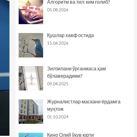
Алгоритм ва тил: ким ғолиб?
05.08.2026
Қушлар хавф остида
15.04.2026
Зилзилани ўрганмаса ҳам
бўлаверадими?
09.04.2025
Журналистлар маскани ёрдамга
муҳтож
01.10.2024
Кино Олий ўқув юрти