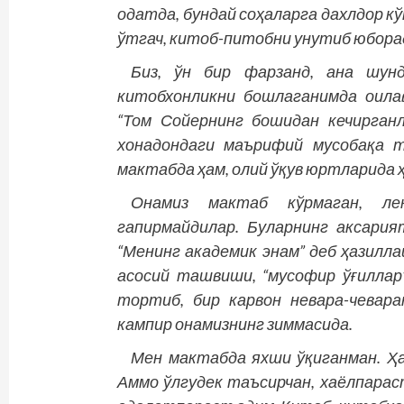
одатда, бундай соҳаларга дахлдор кў
ўтгач, китоб-питобни унутиб юбора
Биз, ўн бир фарзанд, ана шун
китобхонликни бошлаганимда оила
“Том Сойернинг бошидан кечирганл
хонадондаги маърифий мусобақа т
мактабда ҳам, олий ўқув юртларида 
Онамиз мактаб кўрмаган, ле
гапирмайдилар. Буларнинг аксария
“Менинг академик энам” деб ҳазилл
асосий ташвиши, “мусофир ўғиллар
тортиб, бир карвон невара-чевара
кампир онамизнинг зиммасида.
Мен мактабда яхши ўқиганман. Ҳ
Аммо ўлгудек таъсирчан, хаёлпараст