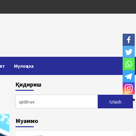
ят
Мулоҳаза
Қидириш
Qidirshish:
Муаммо