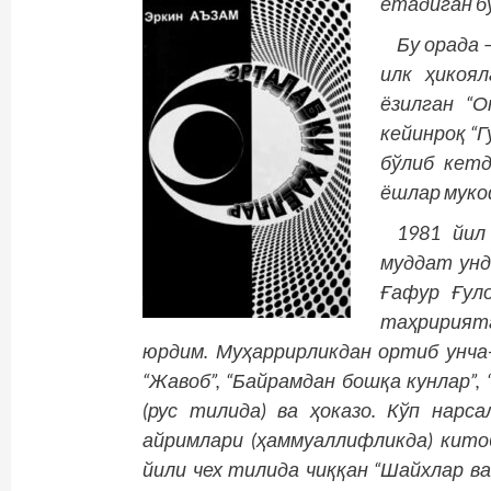
етадиган бў
Бу орада 
илк ҳикоя
ёзилган “О
кейинроқ “Г
бўлиб кетд
ёшлар муко
1981 йил
муддат унд
Ғафур Ғул
таҳририятг
юрдим. Муҳаррирликдан ортиб унча-
“Жавоб”, “Байрамдан бошқа кунлар”, 
(рус тилида) ва ҳоказо. Кўп нар
айримлари (ҳаммуаллифликда) кито
йили чех тилида чиққан “Шайхлар в