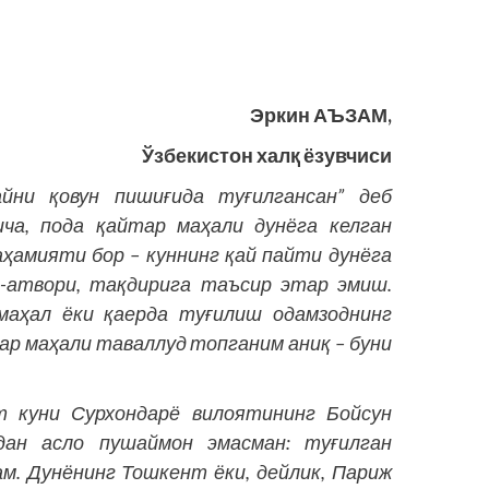
Эркин АЪЗАМ,
Ўзбекистон халқ ёзувчиси
йни қовун пиши­ғида туғилгансан” деб
ича, пода қайтар маҳали дунёга келган
аҳамияти бор – куннинг қай пайти дунёга
л-атвори, тақдирига таъсир этар эмиш.
 маҳал ёки қаерда туғилиш одамзоднинг
тар маҳали таваллуд топганим аниқ – буни
т куни Сурхондарё вилоятининг Бойсун
дан асло пушаймон эмасман: туғилган
ам. Дунёнинг Тошкент ёки, дейлик, Париж