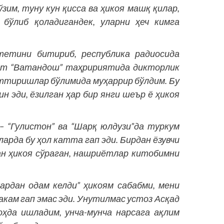
зим, туну кун қисса ва ҳикоя машқ қилар,
бўлиб қоладигандек, уларни ҳеч кимга
тетини битириб, республика радиосида
дат “Ватандош” таҳририятида дикторлик
ттириш­лар бўлимида муҳаррир бўлдим. Бу
н эди, ёзилган ҳар бир янги шеър ё ҳикоя
– “Гулистон” ва “Шарқ юлдузи”да туркум
арда бу ҳол катта гап эди. Бирдан ёзувчи
ан ҳикоя сўраган, нашриётлар китобимни
ардан одам келди” ҳикоям сабабми, мени
акам гап эмас эди. Унутилмас устоз Асқад
ҳда ишладим, унча-мунча нарсага ақлим