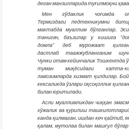
деган манзилларида туғилмоқни ҳава
Мен гўдаклик чоғимда о
Термиздаги педтехникумни битир
мактабда муаллим бўлганлар. Эс
танигач, баъзилар у кишига “до
домла” деб мурожаат қилган
дастлаб таажжубланганим шунд
Чунки отам кейинчалик Тошкентда ў
туман миқёсидаги катта-ки
лавозимларда хизмат қилдилар. Бой
кексаликда ўзлари оқсоқоллик қилган
билан юритилади.
Асли муаллимликдан чиққан эмасми
хўжалик ва қурилиш ташкилотларид
канда қилмаган, ишдан кеч қайтиб, 
қалам, мутолаа билан машғул бўлар