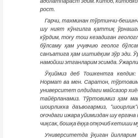
адолатпараст эдим. Китоб, китобх
рост.
Гарчи, тахминан тўртинчи-бешинч
шу ният кўнгилга қаттиқ ўрнашга
кўрдим, тоғу тош кезадиган геологл
бўлсаму ҳам учувчию геолог бўлса
санъатига ҳам иштиёқим зўр эди. Ў
намойиш этганларим эсимда. Ўжарлиг
Ўқиймиз деб Тошкентга келдик:
Нормат ва мен. Саратон, тўртовим
университет олдидаги майсазор хи
тайёрланамиз. Тўртовимиз ҳам ма
шоирликка даъвогармиз, “шоирлик
оғочдаги ижара уйимиздан шу ергача
чиқсак, бошқа ёққа опқочиб кетиши м
Университетда ўқиган йилларим 