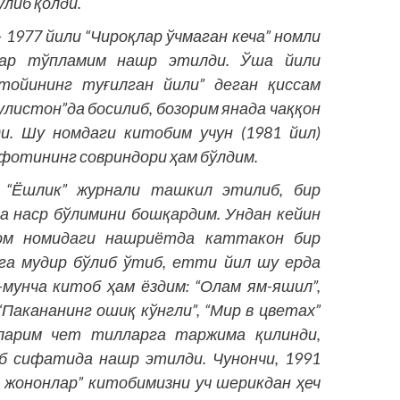
либ қолди.
– 1977 йили “Чироқлар ўчмаган кеча” номли
лар тўпламим нашр этилди. Ўша йили
тойининг туғилган йили” деган қиссам
улистон”да босилиб, бозорим янада чаққон
и. Шу номдаги китобим учун (1981 йил)
фотининг совриндори ҳам бўлдим.
 “Ёшлик” журнали ташкил этилиб, бир
а наср бўлимини бошқардим. Ундан кейин
ом номидаги нашриётда каттакон бир
а мудир бўлиб ўтиб, етти йил шу ерда
мунча китоб ҳам ёздим: “Олам ям-яшил”,
“Пакананинг ошиқ кўнгли”, “Мир в цветах”
саларим чет тилларга таржима қилинди,
б сифатида нашр этилди. Чунончи, 1991
а жононлар” китобимизни уч шерикдан ҳеч