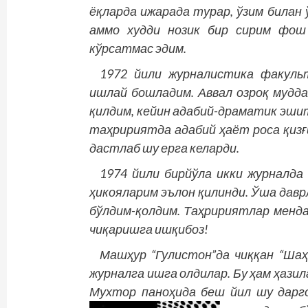
ёқларда ижарада турар, ўзим билан ў
аммо худди нозик бир сирим фош 
кўрсатмас эдим.
1972 йили журналистика факуль
ишлай бошладим. Аввал озроқ муд
қилдим, кейин адабий-драматик эши
таҳририятда адабий ҳаёт роса қизғи
дастлаб шу ерга келарди.
1974 йили бирйўла икки журналда 
ҳикояларим эълон қилинди. Ўша даврл
бўлдим-қолдим. Таҳририятлар менд
чиқаришга ишқибоз!
Машҳур “Гулистон”да чиққан “Шаҳ
журналга ишга олдилар. Бу ҳам ҳазил
Мухтор паноҳида беш йил шу дарго