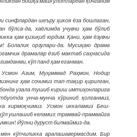
онликдан бошқа машғулотлардан қочганим
и синфлардан шеъру ҳикоя ёза бошлаган,
н бўлса-да, хаёлимда учувчи ҳам бўлиб
икка ҳам қизиқиб юрдим. Қани, ҳам ёзувчи
м! Болалик орзулари-да. Мусиқаю драма
ргамчик драмалар ёзиб мактаб саҳнасида
имданми, кўп панд ҳам еганман.
 Усмон Азим, Муҳаммад Раҳмон, Нодир
изнинг ҳам сочимиз тап-тақир қирилган,
ёбонда узала тушиб кириш имтиҳонларига
тбуотда унча-мунча кўриниб қолганмиз,
”ка кирмоқчимиз. Усмон иккаламиз Беш­
 қўл ушлашиб келамиз: трамвай-прамвайга
умкин! Йўлни дуруст билмаймиз-да.
мен кўпчиликка аралашавермасдим. Бир