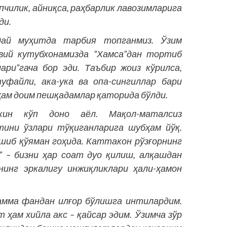
пчилик, айниқса, раҳбарлик лавозимларига
ди.
дай муҳитда тарбия топганмиз. Ўзим
вий кутубхонамизда “Хамса”дан тортиб
ари”гача бор эди. Таъбир жоиз кўрилса,
уфайли, ака-ука ва опа-сингиллар бари
ҳам доим пешқадамлар қаторида бўлди.
кин кўп доно аёл. Мақол-маталсиз
тини ўзлари тўқиганларига шубҳам йўқ.
ашиб қўяман гоҳида. Каттакон рўзғорнинг
” – бизни ҳар соат дуо қилиш, алқашдан
нинг эркалигу инжиқликлари ҳали-ҳамон
амма фандан илғор бўлишга интилардим.
 ҳам хийла акс – қайсар эдим. Ўзимча зўр