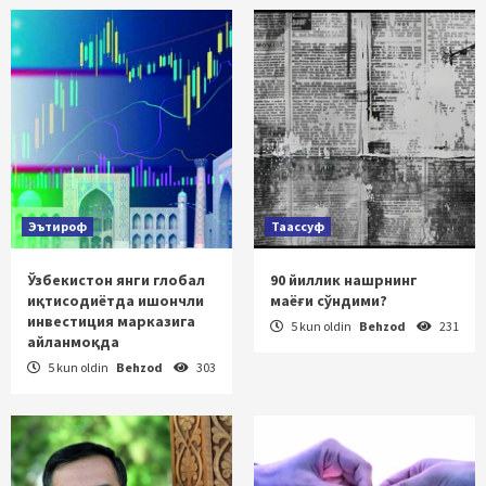
Эътироф
Таассуф
Ўзбекистон янги глобал
90 йиллик нашрнинг
иқтисодиётда ишончли
маёғи сўндими?
инвестиция марказига
5 kun oldin
Behzod
231
айланмоқда
5 kun oldin
Behzod
303