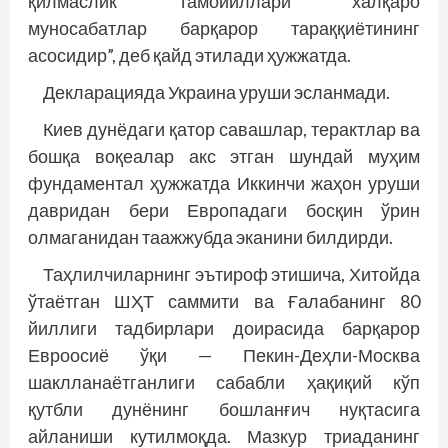
қилмаслик тамойиллари халқаро
муносабатлар барқарор тараққиётининг
асосидир”, деб қайд этилади ҳужжатда.
Декларацияда Украина уруши эсланмади.
Киев дунёдаги қатор савашлар, терактлар ва
бошқа воқеалар акс этган шундай муҳим
фундаментал ҳужжатда Иккинчи жаҳон уруши
давридан бери Европадаги босқин ўрин
олмаганидан таажжубда эканини билдирди.
Таҳлилчиларнинг эътироф этишича, Хитойда
ўтаётган ШҲТ саммити ва Ғалабанинг 80
йиллиги тадбирлари доирасида барқарор
Евроосиё ўқи — Пекин-Деҳли-Москва
шаклланаётганлиги сабабли ҳақиқий кўп
қутбли дунёнинг бошланғич нуқтасига
айланиши кутилмоқда. Мазкур триаданинг