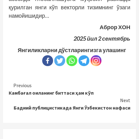
қурилган янги кўп векторли тизимнинг ўзаги
намойишидир…
Аброр ХОН
2025 йил 2 сентябрь
Янгиликларни дўстларингизга улашинг
Continue
Previous
Камбағал оиланинг биттаси ҳам кўп
Reading
Next
Бадиий публицистикада Янги Ўзбекистон нафаси