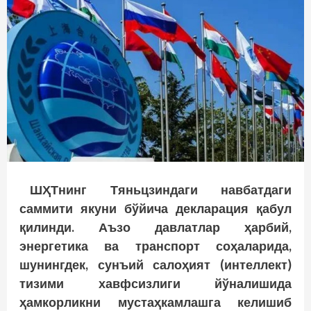
ШҲТнинг Тяньцзиндаги навбатдаги
саммити якуни бўйича декларация қабул
қилинди. Аъзо давлатлар ҳарбий,
энергетика ва транспорт соҳаларида,
шунингдек, сунъий салоҳият (интеллект)
тизими хавфсизлиги йўналишида
ҳамкорликни мустаҳкамлашга келишиб