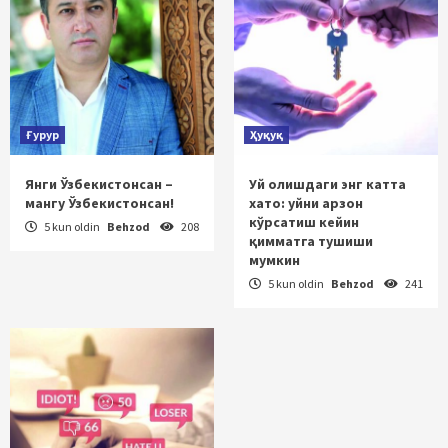
Ғурур
Ҳуқуқ
Янги Ўзбекистонсан –
Уй олишдаги энг катта
мангу Ўзбекистонсан!
хато: уйни арзон
кўрсатиш кейин
5 kun oldin
Behzod
208
қимматга тушиши
мумкин
5 kun oldin
Behzod
241