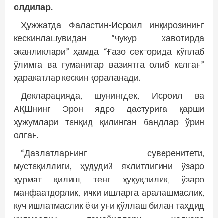
олдилар.
Ҳужжатда Фаластин-Исроил инқирозининг
кескинлашувидан “чуқур хавотирда
эканликлари” ҳамда “Ғазо секторида кўплаб
ўлимга ва гуманитар вазиятга олиб келган”
ҳаракатлар кескин қораланади.
Декларацияда, шунингдек, Исроил ва
АҚШнинг Эрон ядро дастурига қарши
ҳужумлари танқид қилинган бандлар ўрин
олган.
“Давлатларнинг суверенитети,
мустақиллиги, ҳудудий яхлитлигини ўзаро
ҳурмат қилиш, тенг ҳуқуқлилик, ўзаро
манфаатдорлик, ички ишларга аралашмаслик,
куч ишлатмаслик ёки уни қўллаш билан таҳдид