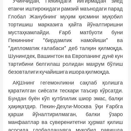
Учинчидан, Пекиндаги йигирмадан зиёд
етакчи иштирокидаги рамзий маънодаги парад
Глобал Жанубнинг муҳим қисмини муқобил
тортишиш марказига қайта йўналтиришни
мустаҳкамлайди. Ғарб матбуоти буни
Пекиннинг “бирдамлик намойиши” ва
“дипломатик ғалабаси” деб талқин қилмоқда.
Шунингдек, Вашингтон ва Европанинг дунё кун
тартибини белгилаш ролидан маҳрум бўлиш
безовталиги кучайишига ишора қилмоқда.
АҚШнинг гегемонликни сақлаб қолишга
қаратилган сиёсати тескари таъсир кўрсатди.
Бундан буён кўп қутблилик шиор эмас, балқи
ҳақиқатдир. Пекин-Деҳли-Москва ўқи Ғарбга
қарши йўналтирилмаган, балки ўзаро
манфаатлар ва суверенитетни ҳурмат қилиш
асосида глобаллашувга муқобил равишда