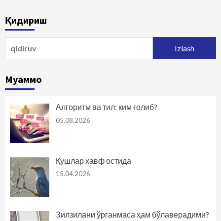
Қидириш
Qidirshish:
Муаммо
Алгоритм ва тил: ким ғолиб?
05.08.2026
Қушлар хавф остида
15.04.2026
Зилзилани ўрганмаса ҳам бўлаверадими?