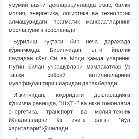
умумий вазни декларацияларда эмас, балки
молия, энергетика, логистика ва технологик
алмашувидаги прагматик манфаатларнинг
мослашувига асосланади.
Бурилиш нуқтаси бир неча даражада
кўринмоқда. Биринчидан, етти йиллик
паузадан сўнг Си ва Моди ҳамда уларнинг
Путин билан учрашувлари мамлакатлар ўз
ташқи сиёсий интилишларини
мувофиқлаштиришларидан дарак беради.
Иккинчидан, юқоридаги декларацияга
қўшимча равишда, “ШҲТ+” ва икки томонлама
энергетика, транспорт ва молия-техник
йўналишларни ўз ичига олган “йўл
хариталари” қўшилади.