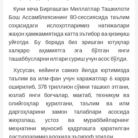
Куни кеча Бирлашган Миллатлар Ташкилоти
Бош Ассамблеясининг 80-сессиясида таълим
соҳасидаги ислоҳотларимиз натижалари
жаҳон ҳамжамиятида катта эътибор ва қизиқиш
уйғотди. Бу борада биз эришган ютуқлар
халқаро аҳамиятга эга бўлган янги
ташаббусларни илгари суриш учун асос бўлди.
Хусусан, кейинги саккиз йилда юртимизда
таълим ва илм-фан учун харажатлар 6 карра
оширилиб, 378 триллион сўмни ташкил этгани,
юзлаб янги боғчалар, мактаб, техникум ва
олийгоҳлар қурилгани, таълим ва илм
даргоҳларини замон талаблари асосида
жиҳозлаш, устоз ва мураббийларнинг
меҳнатини муносиб қадрлашга қаратилган
дастурларимиз алоҳида эътироф этилди.