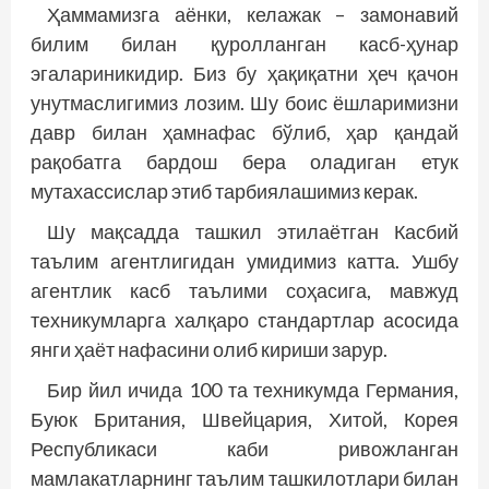
Ҳаммамизга аёнки, келажак – замонавий
билим билан қуролланган касб-ҳунар
эгалариникидир. Биз бу ҳақиқатни ҳеч қачон
унутмаслигимиз лозим. Шу боис ёшларимизни
давр билан ҳамнафас бўлиб, ҳар қандай
рақобатга бардош бера оладиган етук
мутахассислар этиб тарбиялашимиз керак.
Шу мақсадда ташкил этилаётган Касбий
таълим агентлигидан умидимиз катта. Ушбу
агентлик касб таълими соҳасига, мавжуд
техникумларга халқаро стандартлар асосида
янги ҳаёт нафасини олиб кириши зарур.
Бир йил ичида 100 та техникумда Германия,
Буюк Британия, Швейцария, Хитой, Корея
Республикаси каби ривожланган
мамлакатларнинг таълим ташкилотлари билан