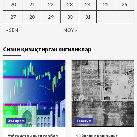
20
21
22
23
24
25
26
27
28
29
30
31
« SEN
NOY »
Сизни қизиқтирган янгиликлар
Эътироф
Таассуф
Ўзбекистон янги глобал
90 йиллик нашрнинг