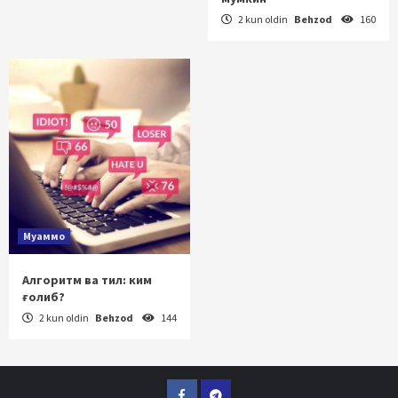
2 kun oldin
Behzod
160
Муаммо
Алгоритм ва тил: ким
ғолиб?
2 kun oldin
Behzod
144
Facebook
Telegram