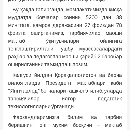
Бу ҳақда гапирганда, мамлакатимизда қисқа
муддатда боғчалар сонини 5200 дан 38
мингтага, қамров даражасини 27 фоиздан 78
фоизга оширганимиз, тарбиячилар маоши
мактаб ўқитувчилари ойлигига
тенглаштирилгани, ушбу муассасалардаги
раҳбар ва педагоглар маоши қарийб 2 баробар
оширилганини таъкидлаш лозим.
Келгуси йилдан Қорақалпоғистон ва барча
вилоятларда Президент мактаблари каби
“Янги авлод” боғчалари ташкил этилиб, уларда
тарбиячилар илғор педагогик
технологияларни ўрганади.
Фарзандларимизга билим ва тарбия
беришнинг энг муҳим босқичи – мактаб