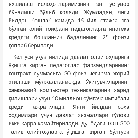
яхшилаш ислоҳотларимизнинг энг устувор
йўналиши бўлиб қолади. Жумладан, янги
йилдан бошлаб камида 15 йил стажга эга
бўлган олий тоифали педагогларга ипотека
кредити бошланғич бадалининг 25 фоизи
қоплаб берилади.
Келгуси ўқув йилида давлат олийгоҳларига
ўқишга кирган педагоглар фарзандларининг
контракт суммасига 30 фоиз чегирма жорий
этилиши мўлжалланмоқда. Ўқитувчиларнинг
замонавий компьютер техникаларини харид
қилишлари учун 10 миллион сўмгача имтиёзли
кредит ажратилади. Янги йилдан соҳа
ходимлари учун давлат хизматлари тўлови
икки карра камайтирилади. Дунёдаги ТОП-300
талик олийгоҳларга ўқишга кирган бўлғуси