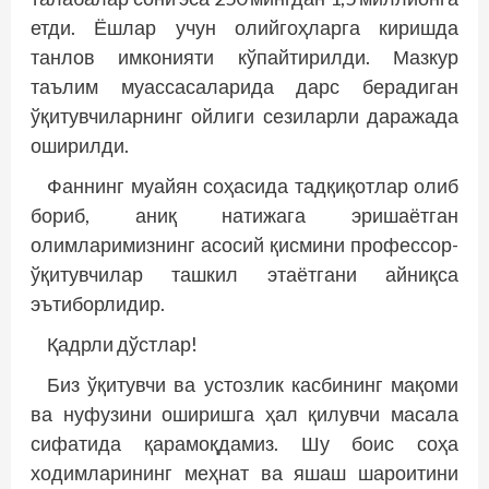
етди. Ёшлар учун олийгоҳларга киришда
танлов имконияти кўпайтирилди. Мазкур
таълим муассасаларида дарс берадиган
ўқитувчиларнинг ойлиги сезиларли даражада
оширилди.
Фаннинг муайян соҳасида тадқиқотлар олиб
бориб, аниқ натижага эришаётган
олимларимизнинг асосий қисмини профессор-
ўқитувчилар ташкил этаётгани айниқса
эътиборлидир.
Қадрли дўстлар!
Биз ўқитувчи ва устозлик касбининг мақоми
ва нуфузини оширишга ҳал қилувчи масала
сифатида қарамоқдамиз. Шу боис соҳа
ходимларининг меҳнат ва яшаш шароитини