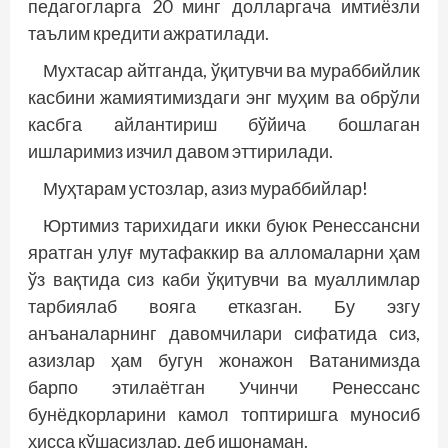
педагогларга 20 минг долларгача имтиёзли
таълим кредити ажратилади.
Мухтасар айтганда, ўқитувчи ва мураббийлик
касбини жамиятимиздаги энг муҳим ва обрўли
касбга айлантириш бўйича бошлаган
ишларимиз изчил давом эттирилади.
Муҳтарам устозлар, азиз мураббийлар!
Юртимиз тарихидаги икки буюк Ренессансни
яратган улуғ мутафаккир ва алломаларни ҳам
ўз вақтида сиз каби ўқитувчи ва муаллимлар
тарбиялаб вояга етказган. Бу эзгу
анъаналарнинг давомчилари сифатида сиз,
азизлар ҳам бугун жонажон Ватанимизда
барпо этилаётган Учинчи Ренессанс
бунёдкорларини камол топтиришга муносиб
ҳисса қўшасизлар, деб ишонаман.