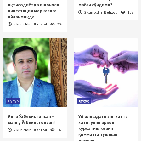
иқтисодиётда ишончли
маёғи сўндими?
инвестиция марказига
2 kun oldin
Behzod
158
айланмоқда
2 kun oldin
Behzod
202
Ғурур
Ҳуқуқ
Янги Ўзбекистонсан –
Уй олишдаги энг катта
мангу Ўзбекистонсан!
хато: уйни арзон
кўрсатиш кейин
2 kun oldin
Behzod
143
қимматга тушиши
мумкин