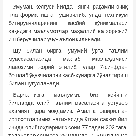
Умуман, келгуси йилдан янги, рақамли очиқ
платформа ишга туширилиб, унда техникум
битирувчиларининг касбий кўникмалари
ҳақидаги маълумотлар маҳаллий ва хорижий
иш берувчилар учун эълон қилинади.
Шу билан бирга, умумий ўрта таълим
муассасаларида мактаб маслаҳатчиси
лавозими жорий этилиб, улар 7-синфдан
бошлаб ўқувчиларни касб-ҳунарга йўналтириш
билан шуғулланади.
Барчангизга маълумки, биз кейинги
йилларда олий таълим масаласига устувор
аҳамият қаратмоқдамиз. Амалга оширилган
ислоҳотларимиз натижасида ўтган саккиз йил
ичида олийгоҳларимиз сони 77 тадан 202 тага,
талабалар сони эса 250 мингдан 1,5 миллионга