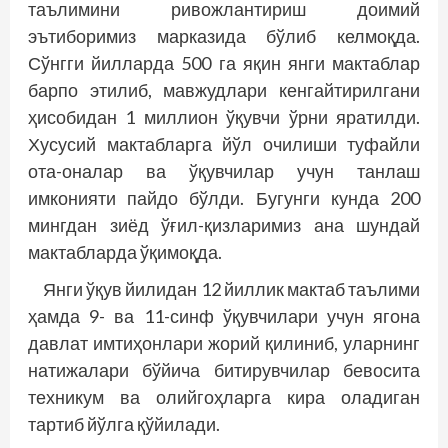
таълимини ривожлантириш доимий
эътиборимиз марказида бўлиб келмоқда.
Сўнгги йилларда 500 га яқин янги мактаблар
барпо этилиб, мавжудлари кенгайтирилгани
ҳисобидан 1 миллион ўқувчи ўрни яратилди.
Хусусий мактабларга йўл очилиши туфайли
ота-оналар ва ўқувчилар учун танлаш
имконияти пайдо бўлди. Бугунги кунда 200
мингдан зиёд ўғил-қизларимиз ана шундай
мактабларда ўқимоқда.
Янги ўқув йилидан 12 йиллик мактаб таълими
ҳамда 9- ва 11-синф ўқувчилари учун ягона
давлат имтиҳонлари жорий қилиниб, уларнинг
натижалари бўйича битирувчилар бевосита
техникум ва олийгоҳларга кира оладиган
тартиб йўлга қўйилади.