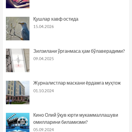
Қушлар хавф остида
15.04.2026
Зилзилани ўрганмаса ҳам бўлаверадими?
09.04.2025
Журналистлар маскани ёрдамга муҳтож
01.10.2024
Кино Олий ўқув юрти мукаммаллашуви
омилларини биламизми?
05.09.2024