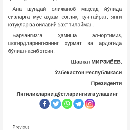
Ана шундай олижаноб мақсад йўлида
сизларга мустаҳкам соғлиқ, куч-ғайрат, янги
ютуқлар ва оилавий бахт тилайман.
Барчангизга ҳамиша эл-юртимиз,
шогирдларингизнинг ҳурмат ва ардоғида
бўлиш насиб этсин!
Шавкат МИРЗИЁЕВ,
Ўзбекистон Республикаси
Президенти
Янгиликларни дўстларингизга улашинг
Continue
Previous