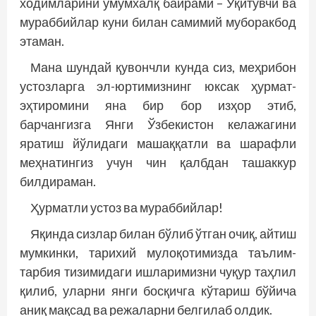
ходимларини умумхалқ байрами – Ўқитувчи ва
мураббийлар куни билан самимий муборакбод
этаман.
Мана шундай қувончли кунда сиз, меҳрибон
устозларга эл-юртимизнинг юксак ҳурмат-
эҳтиромини яна бир бор изҳор этиб,
барчангизга Янги Ўзбекистон келажагини
яратиш йўлидаги машаққатли ва шарафли
меҳнатингиз учун чин қалбдан ташаккур
билдираман.
Ҳурматли устоз ва мураббийлар!
Яқинда сизлар билан бўлиб ўтган очиқ, айтиш
мумкинки, тарихий мулоқотимизда таълим-
тарбия тизимидаги ишларимизни чуқур таҳлил
қилиб, уларни янги босқичга кўтариш бўйича
аниқ мақсад ва режаларни белгилаб олдик.