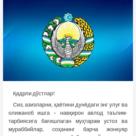
Қадрли дўстлар!
Сиз, азизларни, ҳаётини дунёдаги энг улуғ ва
олижаноб ишга – навқирон авлод таълим-
тарбиясига бағишлаган муҳтарам устоз ва
мураббийлар, соҳанинг барча жонкуяр