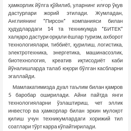
ҳамкорлик йўлга қўйилиб, уларнинг илғор ўқув
дастурлари жорий этилади. Жумладан,
Англиянинг “Пирсон” компанияси билан
ҳудудлардаги 14 та техникумда “БИТЕК”
халқаро дастури орқали ёшлар туризм, ахборот
технологиялари, тиббиёт, қурилиш, логистика,
электротехника, энергетика, машинасозлик,
биотехнология, креатив иқтисодиёт каби
йўналишларда талаб юқори бўлган касбларни
эгаллайди.
Мамлакатимизда дуал таълим билан қамров
5 баробар оширилади. Айни пайтда янги
технологияларни ўзлаштириш, чет эллик
инвестор ва ҳамкорлар билан эркин мулоқот
қилиш учун техникумлардаги хорижий тил
соатлари тўрт карра кўпайтирилади.