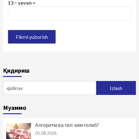
13 − seven =
Қидириш
Qidirshish:
Муаммо
Алгоритм ва тил: ким ғолиб?
05.08.2026