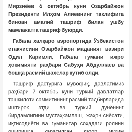
Мирзиёев 6 октябрь куни Озарбайжон
Президенти Илҳом Алиевнинг таклифига
биноан амалий ташриф билан ушбу
мамлакатга ташриф буюрди.
Габала халқаро аэропортида Ўзбекистон
етакчисини Озарбайжон маданият вазири
Одил Каримли, Габала тумани ижро
ҳокимияти раҳбари Сабуҳи Абдуллаев ва
бошқа расмий шахслар кутиб олди.
Ташриф дастурига мувофиқ, давлатимиз
раҳбари 7 октябрь куни Туркий давлатлар
ташкилоти саммитининг расмий тадбирларида
иштирок этди ва туркий дунёнинг
бирдамлигини мустаҳкамлаш, жаҳон сиёсати,
иқтисодиёти ва гуманитар соҳадаги ролини
оширишга қаратилган қатор муҳим