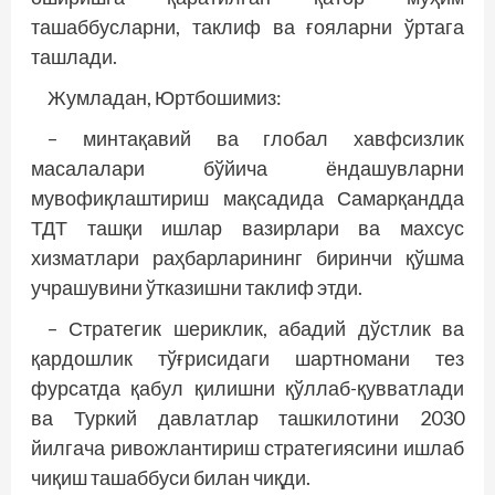
ташаббусларни, таклиф ва ғояларни ўртага
ташлади.
Жумладан, Юртбошимиз:
– минтақавий ва глобал хавфсизлик
масалалари бўйича ёндашувларни
мувофиқлаштириш мақсадида Самарқандда
ТДТ ташқи ишлар вазирлари ва махсус
хизматлари раҳбарларининг биринчи қўшма
учрашувини ўтказишни таклиф этди.
– Стратегик шериклик, абадий дўстлик ва
қардошлик тўғрисидаги шартномани тез
фурсатда қабул қилишни қўллаб-қувватлади
ва Туркий давлатлар ташкилотини 2030
йилгача ривожлантириш стратегиясини ишлаб
чиқиш ташаббуси билан чиқди.