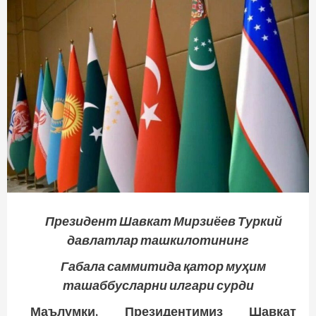
Президент Шавкат Мирзиёев Туркий
давлатлар ташкилотининг
Габала саммитида қатор муҳим
ташаббусларни илгари сурди
Маълумки, Президентимиз Шавкат