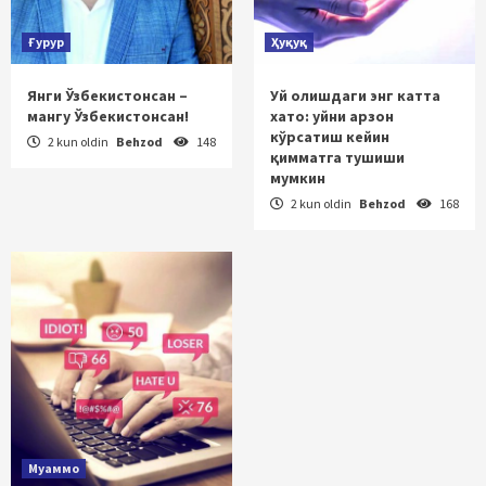
Ғурур
Ҳуқуқ
Янги Ўзбекистонсан –
Уй олишдаги энг катта
мангу Ўзбекистонсан!
хато: уйни арзон
кўрсатиш кейин
2 kun oldin
Behzod
148
қимматга тушиши
мумкин
2 kun oldin
Behzod
168
Муаммо