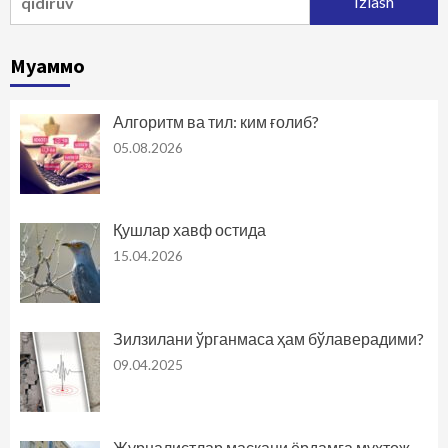
Муаммо
Алгоритм ва тил: ким ғолиб?
05.08.2026
Қушлар хавф остида
15.04.2026
Зилзилани ўрганмаса ҳам бўлаверадими?
09.04.2025
Журналистлар маскани ёрдамга муҳтож