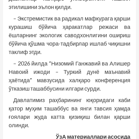
этилишини эълон қилди.
– Экстремистик ва радикал мафкурага қарши
курашиш бўйича ҳаракатлар режаси ва
ёшларнинг экологик саводхонлигини ошириш
бўйича қўшма чора-тадбирлар ишлаб чиқишни
таклиф этди.
– 2026 йилда “Низомий Ганжавий ва Алишер
Навоий ижоди – Туркий дунё маънавий
ҳаётида” мавзусида халқаро конференция
ўтказиш ташаббусини илгари сурди.
Давлатимиз раҳбарининг юқоридаги каби
қатор муҳим ташаббус ва янги тавсия ҳамда
ғоялари жуда катта қизиқиш билан қарши
олинди.
ЎзА материаллари асосида