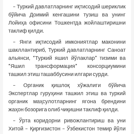
– Туркий давлатларнинг иқтисодий шериклик
бўйича Доимий кенгашини тузиш ва унинг
Лойиҳа офисини Тошкентда жойлаштиришни
таклиф қилди.
– Янги иқтисодий имкониятлар маконини
шакллантириб, Туркий давлатларнинг Саноат
альянси, “Туркий яшил йўлаклар” тизими ва
“Яшил трансформация” консорциумини
ташкил этиш ташаббусини илгари сурди.
– Органик қишлоқ хўжалиги бўйича
Экспертлар гуруҳини ташкил этиш ва туркий
органик маҳсулотларнинг ягона брендини
жаҳон бозорига олиб чиқишни таклиф қилди.
– Ўрта коридорни ривожлантириш ва уни
Хитой – Қирғизистон – Ўзбекистон темир йўли