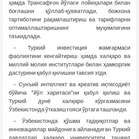
ҳамда Трансафғон йўлаги лойиҳалари билан
боғлашни қўллаб-қувватлади, божхона
тартиботини рақамлаштириш ва тарифларни
оптималлаштиришнинг муҳимлигини
таъкидлади.
– Туркий инвестиция жамғармаси
фаолиятини кенгайтириш ҳамда халқаро ва
миллий молия институтлари билан ҳамкорлик
дастурини қабул қилишни тавсия этди.
– Сунъий интеллект ва креатив иқтисодиёт
бўйича “йўл харитаси”ни қабул қилиш ва
Туркий дунё халқаро кўргазмасини
Ўзбекистонда ўтказиш ғояси ўртага ташланди.
– Ўзбекистонда қўшма тадқиқотлар ва
инновациялар майдонига айланадиган Туркий
давлатлар халқаро университети ташкил