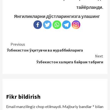
тайёрланди.
Янгиликларни дўстларингизга улашинг
Continue
Previous
Ўзбекистон ўқитувчи ва мураббийларига
Reading
Next
Ўзбекистон халқига байрам табриги
Fikr bildirish
Email manzilingiz chop etilmaydi.
Majburiy bandlar
*
bilan