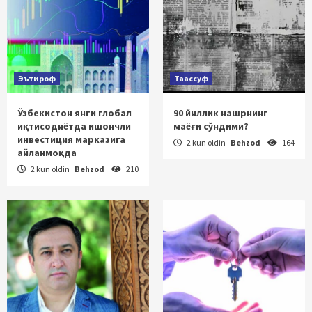
Эътироф
Таассуф
Ўзбекистон янги глобал
90 йиллик нашрнинг
иқтисодиётда ишончли
маёғи сўндими?
инвестиция марказига
2 kun oldin
Behzod
164
айланмоқда
2 kun oldin
Behzod
210