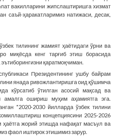
элат вакилларини жипслаштиришга хизмат
ан саъй-ҳаракатларимиз натижаси, десак,
ўзбек тилининг жамият ҳаётидаги ўрни ва
ро миқ­ёсда кенг тарғиб этиш борасида
 эътиборингизни қаратмоқчиман.
еспубликаси Президентининг ушбу байрам
илини янада ривожлантиришга оид қўшимча
рида кўрсатиб ўтилган асосий мақсад ва
и амалга ошириш муҳим аҳамиятга эга.
анган “2020-2030 йилларда ўзбек тилини
акомиллаштириш концепциясини 2025-2026
 ҳаётга жорий этишда нафақат масъул ва
миз фаол иштирок этишимиз зарур.