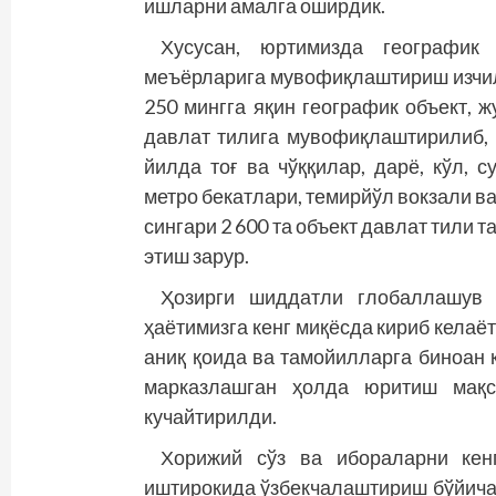
ишларни амалга оширдик.
Хусусан, юртимизда географик
меъёрларига мувофиқлаштириш изчил 
250 мингга яқин географик объект, 
давлат тилига мувофиқлаштирилиб, р
йилда тоғ ва чўққилар, дарё, кўл, 
метро бекатлари, темирйўл вокзали в
сингари 2 600 та объект давлат тили 
этиш зарур.
Ҳозирги шиддатли глобаллашув 
ҳаётимизга кенг миқёсда кириб келаё
аниқ қоида ва тамойилларга биноан 
марказлашган ҳолда юритиш мақс
кучайтирилди.
Хорижий сўз ва ибораларни кен
иштирокида ўзбекчалаштириш бўйича