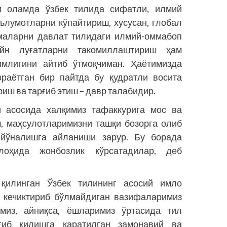
и оламда ўзбек тилида сифатли, илмий
аълумотларни кўпайтириш, хусусан, глобал
маларни давлат тилидаги илмий-оммабоп
йн луғатларни такомиллаштириш ҳам
имлигини айтиб ўтмоқчиман. Ҳаётимизда
ораётган бир пайтда бу қудратли восита
ш ва тарғиб этиш – давр талабидир.
и асосида халқимиз тафаккурига мос ва
, маҳсулотларимизни ташқи бозорга олиб
 йўналишга айланиши зарур. Бу борада
лоҳида жонбозлик кўрсатадилар, деб
қилинган Ўзбек тилининг асосий имло
м кечиктириб бўлмайдиган вазифаларимиз
имиз, айниқса, ёшларимиз ўртасида тил
ғиб қилишга қаратилган замонавий ва