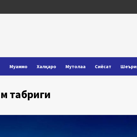
Т
Муаммо
Халқаро
Мутолаа
Сиёсат
Шеъри
ам табриги