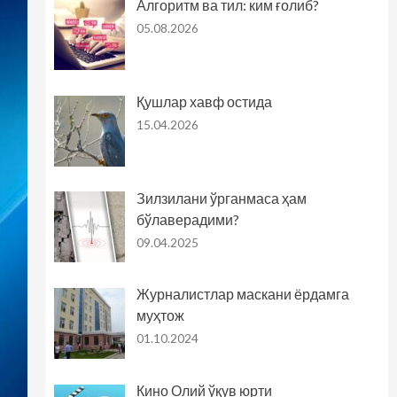
Алгоритм ва тил: ким ғолиб?
05.08.2026
Қушлар хавф остида
15.04.2026
Зилзилани ўрганмаса ҳам
бўлаверадими?
09.04.2025
Журналистлар маскани ёрдамга
муҳтож
01.10.2024
Кино Олий ўқув юрти