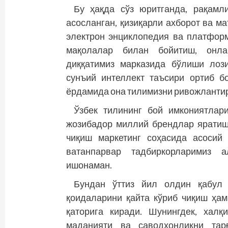
Бу ҳақда сўз юритганда, рақамл
асосланган, қизиқарли ахборот ва м
электрон энциклопедия ва платфор
мақолалар билан бойитиш, онла
диққатимиз марказида бўлиши лоз
сунъий интеллект таъсири ортиб б
ёрдамида она тилимизни ривожлантири
Ўзбек тилининг бой имкониятлар
жозибадор миллий брендлар яратиш
чиқиш маркетинг соҳасида асосий
ватанпарвар тадбиркорларимиз а
ишонаман.
Бундан ўттиз йил олдин қабул 
қоидаларини қайта кўриб чиқиш ҳа
қаторига киради. Шунингдек, халқ
маданияти ва саводхонликни тар