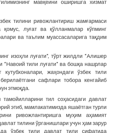
тилимизнинг мавқеини оширишга хизмат
Ўзбек тилини ривожлантириш жамғармаси
 қомус, луғат ва қўлланмалар кўпминг
ралари ва таълим муассасаларига тақдим
нинг изоҳли луғати”, тўрт жилдли “Алишер
и “Навоий тили луғати” ва бошқа нашрлар
г кутубхоналари, жаҳондаги ўзбек тили
 берилаётгани сафлари тобора кенгайиб
нун этмоқда.
 тамойилларини тил соҳасидаги давлат
рий этиб, мамлакатимизда яшаётган турли
рини ривожлантиришга муҳим аҳамият
давлат тилини ўрганишлари учун ҳам зарур
нда ўзбек тили давлат тили сифатида