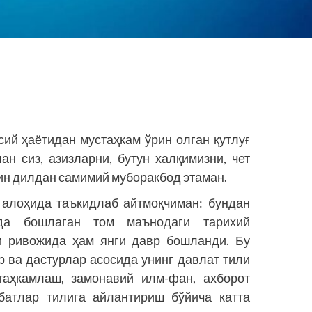
сий ҳаётидан мустаҳкам ўрин олган қутлуғ
ан сиз, азизларни, бутун халқимизни, чет
н дилдан самимий муборакбод этаман.
алоҳида таъкидлаб айтмоқчиман: бундан
да бошлаган том маънодаги тарихий
и ривожида ҳам янги давр бошланди. Бу
р ва дастурлар асосида унинг давлат тили
таҳкамлаш, замонавий илм-фан, ахборот
батлар тилига айлантириш бўйича катта