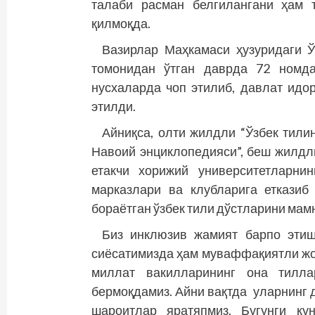
талаби расман белгилангани ҳам 
қилмоқда.
Вазирлар Маҳкамаси ҳузуридаги 
томонидан ўтган даврда 72 номда
нусхаларда чоп этилиб, давлат идо
этилди.
Айниқса, олти жилдли “Ўзбек тили
Навоий энциклопедияси”, беш жилдл
етакчи хорижий университетларнин
марказлари ва клубларига етказиб
бораётган ўзбек тили дўстларини мам
Биз инклюзив жамият барпо этиш
сиёсатимизда ҳам муваффақиятли жо
миллат вакилларининг она тилла
бермоқдамиз. Айни вақтда уларнинг 
шароитлар яратяпмиз. Бугунги ку