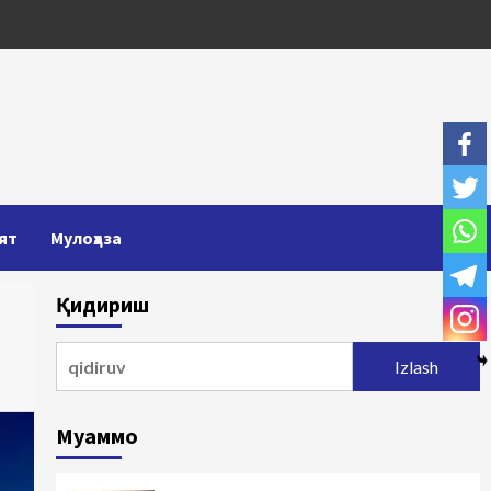
ят
Мулоҳаза
Қидириш
Qidirshish:
Муаммо