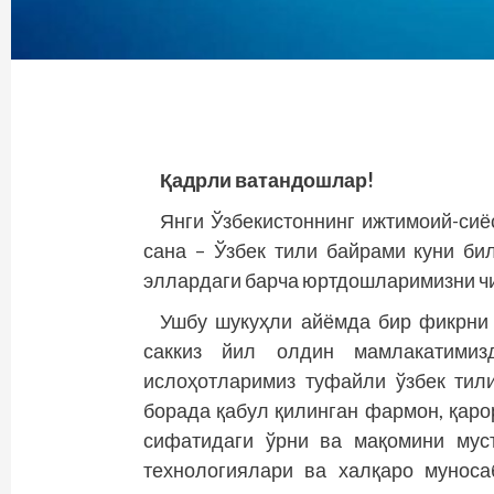
Қадрли
ватандошлар!
Янги Ўзбекистоннинг ижтимоий-сиё
сана – Ўзбек тили байрами куни бил
эллардаги барча юртдошларимизни чи
Ушбу шукуҳли айёмда бир фикрни 
саккиз йил олдин мамлакатимиз
ислоҳотларимиз туфайли ўзбек тил
борада қабул қилинган фармон, қаро
сифатидаги ўрни ва мақомини мус
технологиялари ва халқаро муноса