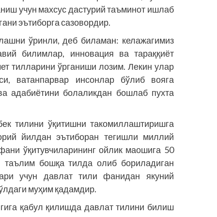
ниш учун махсус дастурий таъминот ишлаб
гани эътиборга сазовордир.
лашни ўринли, деб биламан: келажагимиз
авий билимлар, инновация ва тараққиёт
чет тилларини ўрганиши лозим. Лекин улар
си, ватанпарвар инсонлар бўлиб вояга
 ва адабиётини болаликдан бошлаб пухта
бек тилини ўқитишни такомиллаштиришга
орий йилдан эътиборан тегишли миллий
 фани ўқитувчиларининг ойлик маошига 50
, таълим бошқа тилда олиб бориладиган
лари учун давлат тили фанидан якуний
ўлдаги муҳим қадамдир.
гига қабул қилишда давлат тилини билиш