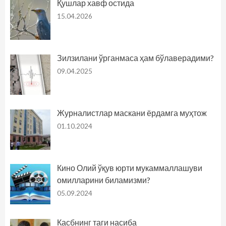
Қушлар хавф остида
15.04.2026
Зилзилани ўрганмаса ҳам бўлаверадими?
09.04.2025
Журналистлар маскани ёрдамга муҳтож
01.10.2024
Кино Олий ўқув юрти мукаммаллашуви
омилларини биламизми?
05.09.2024
Касбнинг таги насиба