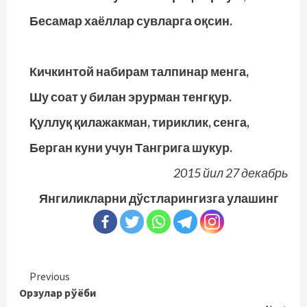
Бесамар хаёллар сувларга оқсин.
Кичкинтой набирам талпинар менга,
Шу соат у билан эрурман тенгқур.
Қуллуқ қилажакман, тириклик, сенга,
Берган куни учун Тангрига шукур.
2015 йил 27 декабрь
Янгиликларни дўстларингизга улашинг
Continue
Previous
Орзулар рўёби
Reading