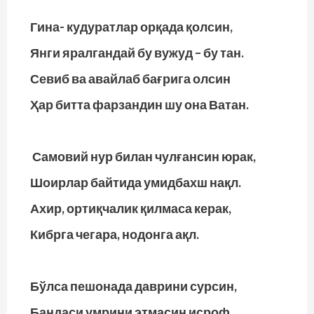
Гина- кудуратлар орқада қолсин,
Янги яралгандай бу вужуд – бу тан.
Севиб ва авайлаб бағрига олсин
Ҳар битта фарзандин шу она Ватан.
Самовий нур билан чулғансин юрак,
Шоирлар байтида умидбахш нақл.
Ахир, ортиқчалик қилмаса керак,
Кибрга чегара, нодонга ақл.
Бўлса пешонада даврини сурсин,
Бандаси умрини этмасин исроф.