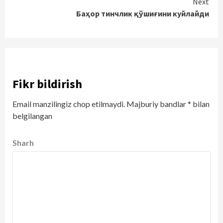
Next
Баҳор тинчлик қўшиғини куйлайди
Fikr bildirish
Email manzilingiz chop etilmaydi.
Majburiy bandlar
*
bilan
belgilangan
Sharh