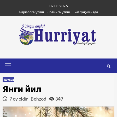
Skip
07.08.2026
to
Кириллга ўтиш
Лотинга ўтиш
Биз ҳақимизда
content
Primary
Menu
Шукуҳ
Янги йил
7 oy oldin
Behzod
349