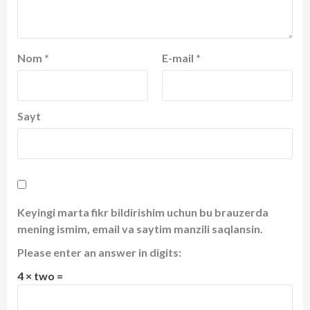
Nom
*
E-mail
*
Sayt
Keyingi marta fikr bildirishim uchun bu brauzerda
mening ismim, email va saytim manzili saqlansin.
Please enter an answer in digits:
4 × two =