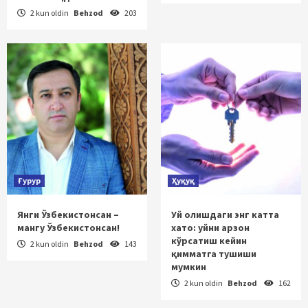
2 kun oldin
Behzod
203
Ғурур
Ҳуқуқ
Янги Ўзбекистонсан –
Уй олишдаги энг катта
мангу Ўзбекистонсан!
хато: уйни арзон
кўрсатиш кейин
2 kun oldin
Behzod
143
қимматга тушиши
мумкин
2 kun oldin
Behzod
162