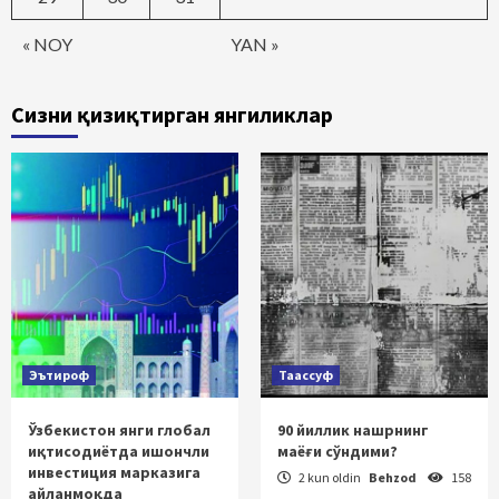
« NOY
YAN »
Сизни қизиқтирган янгиликлар
Эътироф
Таассуф
Ўзбекистон янги глобал
90 йиллик нашрнинг
иқтисодиётда ишончли
маёғи сўндими?
инвестиция марказига
2 kun oldin
Behzod
158
айланмоқда