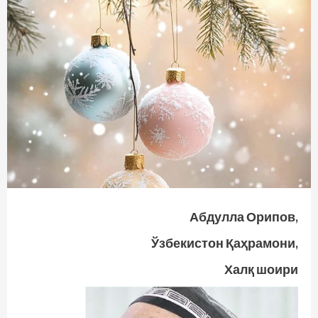
Абдулла Орипов,
Ўзбекистон Қаҳрамони,
Халқ шоири