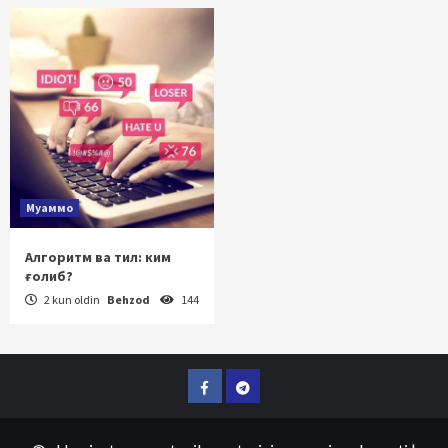
Муаммо
Алгоритм ва тил: ким
ғолиб?
2 kun oldin
Behzod
144
Facebook
Telegram