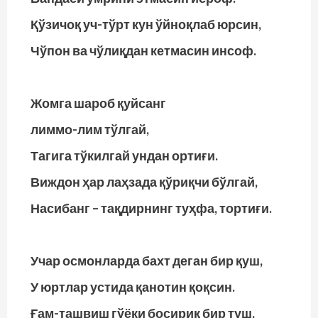
Қўзичоқ уч-тўрт кун ўйноқлаб юрсин,
Чўпон ва чўлиқдан кетмасин инсоф.
Жомга шароб қуйсанг
лиммо-лим тўлгай,
Тагига тўкилгай ундан ортиғи.
Виждон ҳар лаҳзада қўриқчи бўлгай,
Насибанг – тақдирнинг туҳфа, тортиғи.
Учар осмонларда бахт деган бир қуш,
У юртлар устида қанотин қоқсин.
Ғам-ташвиш гўёки босириқ бир туш,