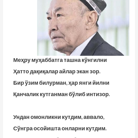
Меҳру муҳаббатга ташна кўнгилни
Ҳатто дақиқалар айлар экан зор.
Бир ўзим билурман, ҳар янги йилни
Қанчалик кутганман бўлиб интизор.
Ундан омонликни кутдим, аввало,
Сўнгра осойишта онларни кутдим.