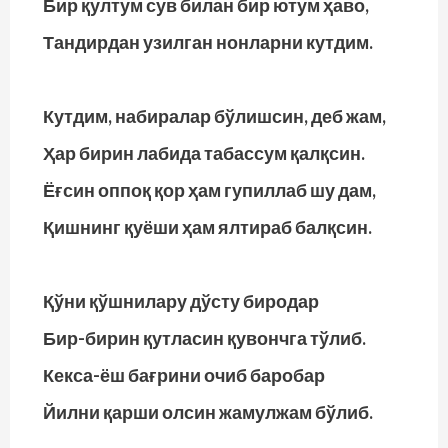
Бир қултум сув билан бир ютум ҳаво,
Тандирдан узилган нонларни кутдим.
Кутдим, набиралар бўлишсин, деб жам,
Ҳар бирин лабида табассум қалқсин.
Ёғсин оппоқ қор ҳам гупиллаб шу дам,
Қишнинг қуёши ҳам ялтираб балқсин.
Қўни қўшнилару дўсту биродар
Бир-бирин қутласин қувончга тўлиб.
Кекса-ёш бағрини очиб баробар
Йилни қарши олсин жамулжам бўлиб.