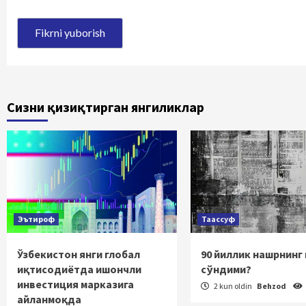
Сизни қизиқтирган янгиликлар
Эътироф
Таассуф
Ўзбекистон янги глобал
90 йиллик нашрнинг
иқтисодиётда ишончли
сўндими?
инвестиция марказига
2 kun oldin
Behzod
айланмоқда