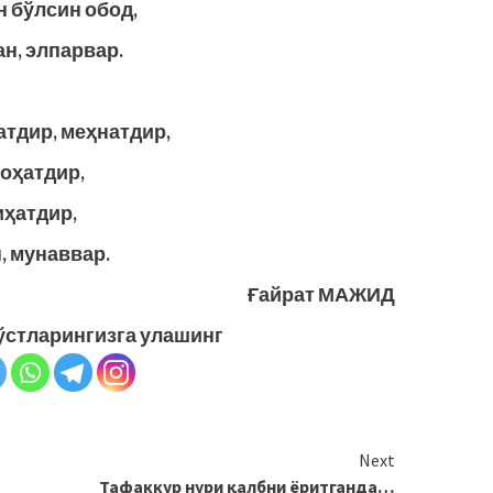
н бўлсин обод,
н, элпарвар.
тдир, меҳнатдир,
роҳатдир,
иҳатдир,
, мунаввар.
Ғайрат МАЖИД
ўстларингизга улашинг
Next
Тафаккур нури қалбни ёритганда…