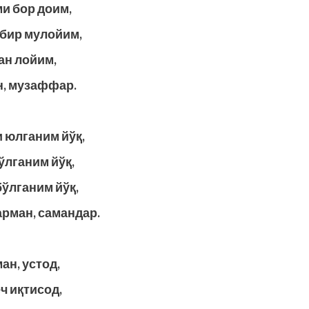
и бор доим,
 бир мулойим,
ан лойим,
н, музаффар.
и юлганим йўқ,
ўлганим йўқ,
бўлганим йўқ,
рман, самандар.
ан, устод,
ч иқтисод,