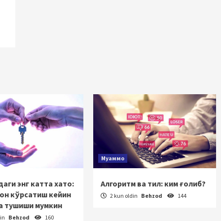
Муаммо
аги энг катта хато:
Алгоритм ва тил: ким ғолиб?
зон кўрсатиш кейин
2 kun oldin
Behzod
144
а тушиши мумкин
din
Behzod
160