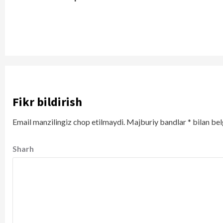
Reading
Fikr bildirish
Email manzilingiz chop etilmaydi.
Majburiy bandlar
*
bilan bel
Sharh