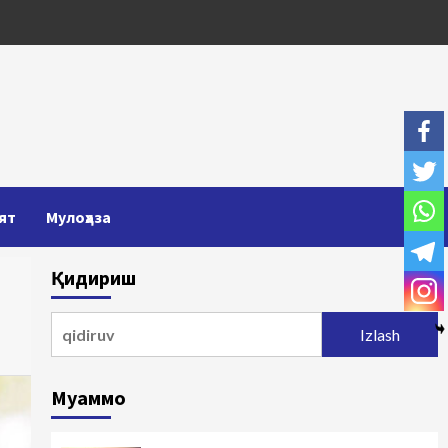
ят
Мулоҳаза
Қидириш
Qidirshish:
Муаммо