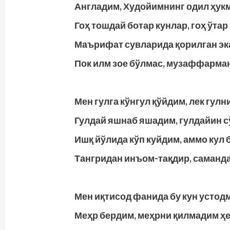
Англадим, Худойимнинг одил ҳукм
Гоҳ тошдай ботар кунлар, гоҳ ўтар
Маърифат сувларида қорилган эк
Пок илм зое бўлмас, музаффарма
Мен гулга кўнгул қўйдим, лек гулн
Гулдай яшнаб яшадим, гулдайин с
Ишқ йўлида кўп куйдим, аммо кул 
Тангридан инъом-тақдир, саманда
Мен иқтисод фанида бу кун устодм
Меҳр бердим, меҳрни қилмадим ҳе