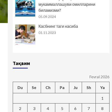
мукаммаллашуви омилларини
биламизми?
05.09.2024
Касбнинг таги насиба
01.11.2023
Тақвим
Fevral 2026
Du
Se
Ch
Pa
Ju
Sh
Ya
1
2
3
4
5
6
7
8