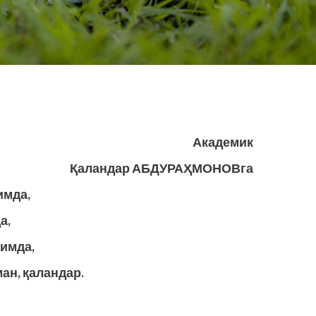
Академик
Қаландар АБДУРАҲМОНОВга
имда,
а,
лимда,
ан, қаландар.