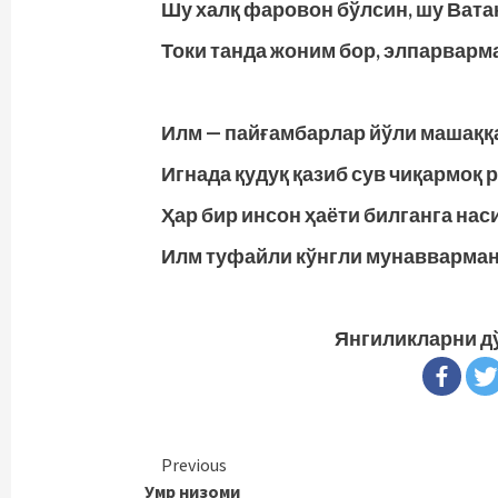
Шу халқ фаровон бўлсин, шу Вата
Токи танда жоним бор, элпарварма
Илм — пайғамбарлар йўли машаққа
Игнада қудуқ қазиб сув чиқармоқ 
Ҳар бир инсон ҳаёти билганга нас
Илм туфайли кўнгли мунавварман
Янгиликларни д
Continue
Previous
Умр низоми