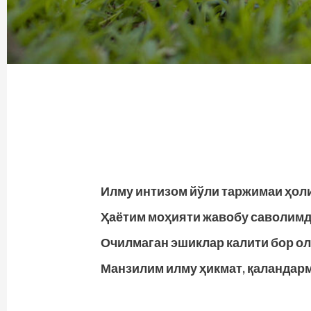
Илму интизом йўли таржимаи ҳол
Ҳаётим моҳияти жавобу саволимд
Очилмаган эшиклар калити бор о
Манзилим илму ҳикмат, қаландарм