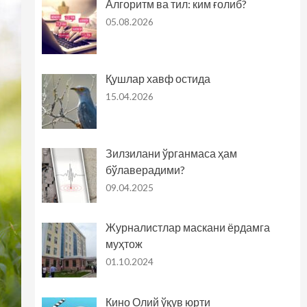
Алгоритм ва тил: ким ғолиб?
05.08.2026
Қушлар хавф остида
15.04.2026
Зилзилани ўрганмаса ҳам
бўлаверадими?
09.04.2025
Журналистлар маскани ёрдамга
муҳтож
01.10.2024
Кино Олий ўқув юрти