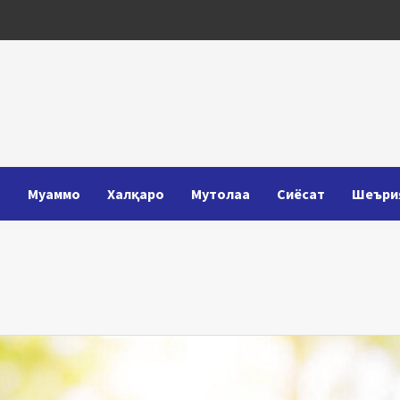
Т
Муаммо
Халқаро
Мутолаа
Сиёсат
Шеъри