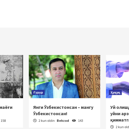
Ғурур
Ҳуқуқ
 маёғи
Янги Ўзбекистонсан – мангу
Уй олишд
Ўзбекистонсан!
уйни ар
қимматг
158
2 kun oldin
Behzod
143
2 kun ol