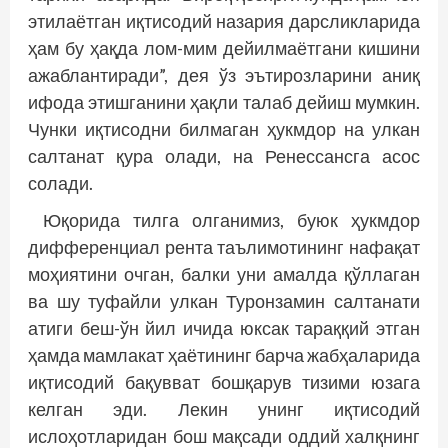
этилаётган иқтисодий назария дарсликларида
ҳам бу ҳақда лом-мим дейилмаётгани кишини
ажаблантиради”, дея ўз эътирозларини аниқ
ифода этишганини ҳақли талаб дейиш мумкин.
Чунки иқтисодни билмаган ҳукмдор на улкан
салтанат қура олади, на Ренессансга асос
солади.
Юқорида тилга олганимиз, буюк ҳукмдор
дифференциал рента таълимотининг нафақат
моҳиятини очган, балки уни амалда қўллаган
ва шу туфайли улкан Туронзамин салтанати
атиги беш-ўн йил ичида юксак тараққий этган
ҳамда мамлакат ҳаётининг барча жабҳаларида
иқтисодий бақувват бошқарув тизими юзага
келган эди. Лекин унинг иқтисодий
ислоҳотларидан бош мақсади оддий халқнинг