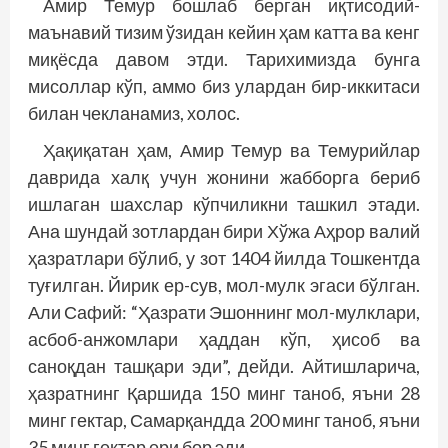
Амир Темур бошлаб берган иқтисодий-
маънавий тизим ўзидан кейин ҳам катта ва кенг
миқёсда давом этди. Тарихимизда бунга
мисоллар кўп, аммо биз улардан бир-иккитаси
билан чекланамиз, холос.
Ҳақиқатан ҳам, Амир Темур ва Темурийлар
даврида халқ учун жонини жабборга бериб
ишлаган шахслар кўпчиликни ташкил этади.
Ана шундай зотлардан бири Хўжа Аҳрор валий
ҳазратлари бўлиб, у зот 1404 йилда Тошкентда
туғилган. Йирик ер-сув, мол-мулк эгаси бўлган.
Али Сафий: “Ҳазрати Эшоннинг мол-мулклари,
асбоб-анжомлари ҳаддан кўп, ҳисоб ва
саноқдан ташқари эди”, дейди. Айтишларича,
ҳазратнинг Қаршида 150 минг таноб, яъни 28
минг гектар, Самарқандда 200 минг таноб, яъни
35 минг гектар ери бор эди.