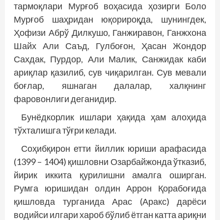
тармоқлари Мурғоб воҳасида ҳозирги Боло
Мурғоб шаҳридан юқорироқда, шунингдек,
Ҳофизи Абрў Дилкушо, Ганжиравон, Ганжхона
Шайх Али Саъд, Гулбоғон, Ҳасан Жондор
Сахдак, Пурдор, Али Малик, Санжидак каби
ариқлар қазилиб, сув чиқарилган. Сув мевали
боғлар, яшнаган далалар, халқнинг
фаровонлиги деганидир.
Бунёдкорлик ишлари ҳақида ҳам алоҳида
тўхталишга тўғри келади.
Соҳибқирон етти йиллик юриши арафасида
(1399 – 1404) қишловни Озарбайжонда ўтказиб,
йирик иккита қурилишни амалга оширган.
Румга юришидан олдин Аррон Қорабоғида
қишловда турганида Арас (Аракс) дарёси
водийси илгари хароб бўлиб ётган катта ариқни