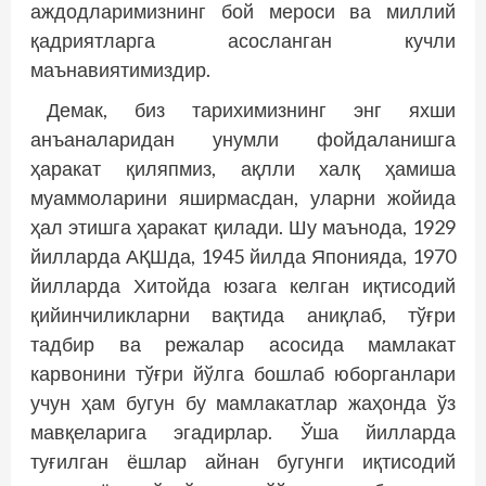
аждодларимизнинг бой мероси ва миллий
қадриятларга асосланган кучли
маънавиятимиздир.
Демак, биз тарихимизнинг энг яхши
анъаналаридан унумли фойдаланишга
ҳаракат қиляпмиз, ақлли халқ ҳамиша
муаммоларини яширмасдан, уларни жойида
ҳал этишга ҳаракат қилади. Шу маънода, 1929
йилларда АҚШда, 1945 йилда Японияда, 1970
йилларда Хитойда юзага келган иқтисодий
қийинчиликларни вақтида аниқлаб, тўғри
тадбир ва режалар асосида мамлакат
карвонини тўғри йўлга бошлаб юборганлари
учун ҳам бугун бу мамлакатлар жаҳонда ўз
мавқеларига эгадирлар. Ўша йилларда
туғилган ёшлар айнан бугунги иқтисодий