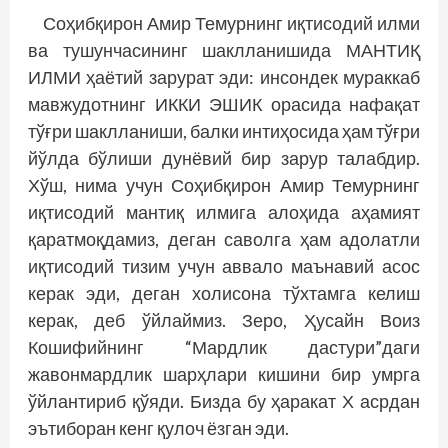
Соҳибқирон Амир Темурнинг иқтисодий илми
ва тушунчасининг шаклланишида МАНТИҚ
ИЛМИ ҳаётий зарурат эди: инсондек мураккаб
мавжудотнинг ИККИ ЭШИК орасида нафақат
тўғри шаклланиши, балки интиҳосида ҳам тўғри
йўлда бўлиши дунёвий бир зарур талабдир.
Хўш, нима учун Соҳибқирон Амир Темурнинг
иқтисодий мантиқ илмига алоҳида аҳамият
қаратмоқдамиз, деган саволга ҳам адолатли
иқтисодий тизим учун аввало маънавий асос
керак эди, деган холисона тўхтамга келиш
керак, деб ўйлаймиз. Зеро, Ҳусайн Воиз
Кошифийнинг “Мардлик дастури”даги
жавонмардлик шарҳлари кишини бир умрга
ўйлантириб қўяди. Бизда бу ҳаракат Х асрдан
эътиборан кенг қулоч ёзган эди.