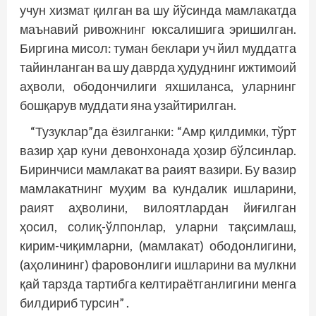
учун хизмат қилган ва шу йўсинда мамлакатда
маънавий ривожнинг юксалишига эришилган.
Биргина мисол: туман беклари уч йил муддатга
тайинланган ва шу даврда ҳудуднинг ижтимоий
аҳволи, ободончилиги яхшиланса, уларнинг
бошқарув муддати яна узайтирилган.
“Тузуклар”да ёзилганки: “Амр қилдимки, тўрт
вазир ҳар куни девонхонада ҳозир бўлсинлар.
Биринчиси мамлакат ва раият вазири. Бу вазир
мамлакатнинг муҳим ва кундалик ишларини,
раият аҳволини, вилоятлардан йиғилган
ҳосил, солиқ-ўлпонлар, уларни тақсимлаш,
кирим-чиқимларни, (мамлакат) ободонлигини,
(аҳолининг) фаровонлиги ишларини ва мулкни
қай тарзда тартибга келтираётганлигини менга
билдириб турсин” .