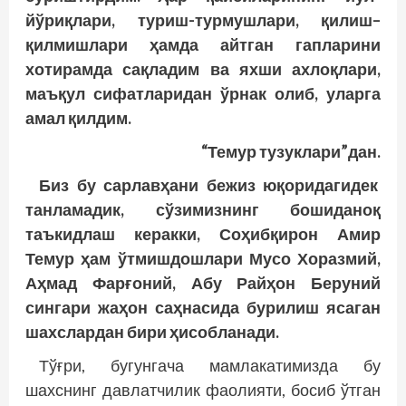
йўриқлари, туриш-турмушлари,
қилиш
–
қилмишлари
ҳамда
айтган гапларини
хотирамда сақладим ва яхши ахлоқлари,
маъқул сифатларидан ўрнак олиб, уларга
амал
қилдим
.
“Темур тузуклари”
дан.
Биз бу сарлавҳани бежиз юқоридагидек
танламадик, сўзимизнинг бошиданоқ
таъкидлаш керакки, Соҳибқирон Амир
Темур
ҳам
ўтмишдошлари Мусо Хоразмий,
Аҳмад Фарғоний, Абу Райҳон Беруний
сингари жаҳон саҳнасида бурилиш ясаган
шахслардан бири
ҳисобланади
.
Тўғри, бугунгача мамлакатимизда бу
шахснинг давлатчилик фаолияти, босиб ўтган