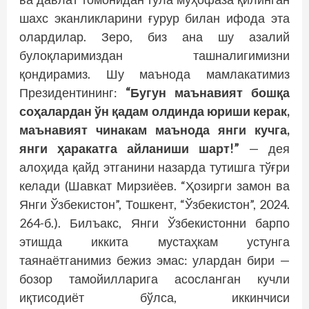
шахс эканликларини ғурур билан ифода эта
олардилар. Зеро, биз ана шу азалий
булоқларимиздан ташналигимизни
қондирамиз. Шу маънода мамлакатимиз
Президентининг:
“Бугун маънавият бошқа
соҳалардан ўн
қадам
олдинда юриши керак,
маънавият чинакам маънода янги кучга,
янги
ҳаракатга
айланиши шарт!”
— дея
алоҳида қайд этганини назарда тутишга тўғри
келади (Шавкат Мирзиёев. “Ҳозирги замон ва
Янги Ўзбекистон”, Тошкент, “Ўзбекистон”, 2024.
264-б.). Билъакс, Янги Ўзбекистонни барпо
этишда иккита мустаҳкам устунга
таянаётганимиз бежиз эмас: улардан бири —
бозор тамойилларига асосланган кучли
иқтисодиёт бўлса, иккинчиси