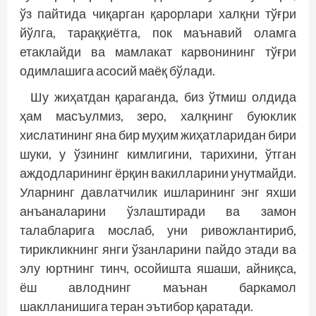
ўз пайтида чиқарган қарорлари халқни тўғри
йўлга, тараққиётга, пок маънавий оламга
етаклайди ва мамлакат карвонининг тўғри
одимлашига асосий маёқ бўлади.
Шу жиҳатдан қараганда, биз ўтмиш олдида
ҳам масъулмиз, зеро, халқнинг буюклик
хислатининг яна бир муҳим жиҳатларидан бири
шуки, у ўзининг кимлигини, тарихини, ўтган
аждодларининг ёрқин вакилларини унутмайди.
Уларнинг давлатчилик ишларининг энг яхши
анъаналарини ўзлаштиради ва замон
талабларига мослаб, уни ривожлантириб,
тирикликнинг янги ўзанларини пайдо этади ва
элу юртнинг тинч, осойишта яшаши, айниқса,
ёш авлоднинг маънан баркамол
шаклланишига теран эътибор қаратади.