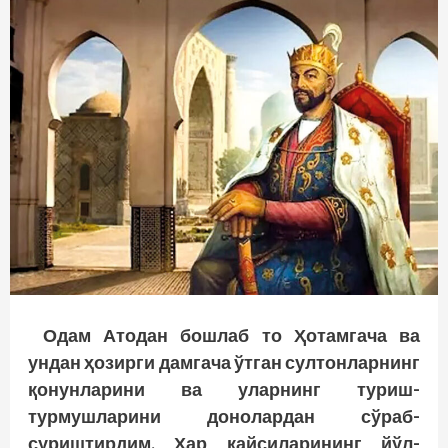
Одам Атодан бошлаб то
Ҳотамгача
ва
ундан
ҳозирги
дамгача ўтган султонларнинг
қонунларини
ва уларнинг туриш-
турмушларини донолардан сўраб-
суриштирдим.
Ҳар
қайсиларининг
йўл-