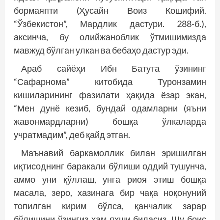
бормаяпти (Ҳусайн Воиз Кошифий.
“Ўзбекистон”, Мардлик дастури. 288-б.),
аксинча, бу олийжаноблик ўтмишимизда
мавжуд бўлган улкан ва бебаҳо дастур эди.
Араб сайёҳи Ибн Батута ўзининг
“Сафарнома” китобида Туронзамин
кишиларининг фазилати ҳақида ёзар экан,
“Мен дунё кезиб, бундай одамларни (яъни
жавонмардларни) бошқа ўлкаларда
учратмадим”, деб қайд этган.
Маънавий баркамоллик билан эришилган
иқтисоднинг баракали бўлиши оддий тушунча,
аммо уни қўллаш, унга риоя этиш бошқа
масала, зеро, хазинага бир чақа ноқонуний
топилган кирим бўлса, қанчалик зарар
бўлишини ўзингиз ҳам яхши биласиз. Шу боис