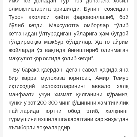
икки юз донадан тўрт юз донагача ҳосил
олмоқликларига эришилди. Бунинг соясидан
Турон аҳолиси ҳаёти фаровонлашиб, бой
бўлиб кетди. Маҳсулотга омборлар тўлиб
кетганидан ўлтурадиган уйларига ҳам буғдой
тўлдирмоққа мажбур бўлдилар. Ҳатто айрим
жойларда ўз вақтида йиғиштириб олинмаган
маҳсулот қор остида қолиб кетди”.
Бу барака қаердан, деган савол ҳақида яна
бир карра мулоҳаза юритсак, Амир Темур
иқтисодий ислоҳотларининг аввало халқ
манфаати учун хизмат қилганини кўрамиз,
чунки у зот 200-300 минг қўшинини ҳам тинчлик
пайтларида юртни обод этиб, халқнинг
турмушини яхшилашга қаратгани ҳар жиҳатдан
эътиборли воқеалардир.