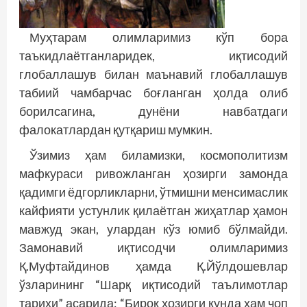
Муҳтарам олимларимиз кўп бора
таъкидлаётганларидек, иқтисодий
глобаллашув билан маънавий глобаллашув
табиий чамбарчас боғланган ҳолда олиб
борилсагина, дунёни навбатдаги
фалокатлардан қутқариш мумкин.
Ўзимиз ҳам биламизки, космополитизм
мафкураси ривожланган ҳозирги замонда
қадимги ёдгорликларни, ўтмишни менсимаслик
кайфияти устунлик қилаётган жиҳатлар ҳамон
мавжуд экан, улардан кўз юмиб бўлмайди.
Замонавий иқтисодчи олимларимиз
Қ.Муфтайдинов ҳамда Қ.Йўлдошевлар
ўзларининг “Шарқ иқтисодий таълимотлар
тарихи” асарида: “Бироқ ҳозирги кунда ҳам чоп