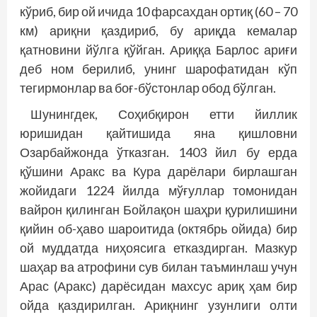
кўриб, бир ой ичида 10 фарсахдан ортиқ (60 – 70
км) ариқни қаздириб, бу ариқда кемалар
қатновини йўлга қўйган. Ариққа Барлос ариғи
деб ном берилиб, унинг шарофатидан кўп
тегирмонлар ва боғ-бўстонлар обод бўлган.
Шунингдек, Соҳибқирон етти йиллик
юришидан қайтишида яна қишловни
Озарбайжонда ўтказган. 1403 йил бу ерда
қўшини Аракс ва Кура дарёлари бирлашган
жойидаги 1224 йилда мўғуллар томонидан
вайрон қилинган Бойлақон шаҳри қурилишини
қийин об-ҳаво шароитида (октябрь ойида) бир
ой муддатда ниҳоясига етказдирган. Мазкур
шаҳар ва атрофини сув билан таъминлаш учун
Арас (Аракс) дарёсидан махсус ариқ ҳам бир
ойда қаздирилган. Ариқнинг узунлиги олти