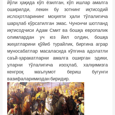
йўли ҳақида кўп ёзилган, кўп ишлар амалга
оширилди, лекин бу зотнинг иқтисодий
ислоҳотларининг моҳияти ҳали тўлалигича
шарҳлаб кўрсатилган эмас. Чунончи шотланд
иқтисодчиси Адам Смит ва бошқа европалик
олимлардан уч юз йил олдин, бошқа
жиҳатларини қўйиб турайлик, биргина аграр
муносабатлар масаласида кўпгина адолатли
саъй-ҳаракатларни амалга оширган эдики,
уларни тўлалигича изоҳлаб, халқимизга
кенгроқ маълумот бериш бугунги
вазифаларимиздан биридир.