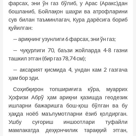
фарсах, эни ўн газ бўлиб, у Арас (Аракс)дан
бошланиб, Бойлақон шаҳри ва атрофларини
сув билан таъминлагач, Кура дарёсига бориб
қуйилган:
— ариқнинг узунлиги 6 фарсах, эни ўн газ;
— чуқурлиги 70, баъзи жойларда 4-8 газни
ташкил этган (бир газ 78,74 см);
— аксарият қисмида 4, ундан кам 2 газгача
ҳам бор эди.
Соҳибқирон топшириғига кўра, муаррих
Ҳофизи Абрў ҳам ариқни қазишда геодезик
ишларни бажаришга бош-қош бўлган ва бу
ҳақда ноёб маълумотларни ёзиб қолдирган.
Ушбу суғориш иншоотлари туфайли
мамлакатда деҳқончилик тараққий этган,