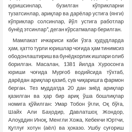
қуришсинлар, бузилган кўприкларни
тузатсинлар, ариқлар ва дарёлар устига (янги)
кўприклар солсинлар, йўл устига работлар
бунёд этсинлар”, деган кўрсатмалар берилган.
Мамлакат ичкариси каби ўзга ҳудудларда
ҳам, ҳатто турли юришлар чоғида ҳам тинимсиз
ободонлаштириш ва бунёдкорлик ишлари олиб
борилган. Масалан, 1381 йилда Хуросонга
юриши чоғида Мурғоб водийсида тўхтаб,
дарёдан ариқлар қазиб, сув чиқаришга фармон
берган. Тез муддатда 20 дан зиёд ариқлар
қазилган ва ҳар бир ариқ ўша бошлиқлар
номига қўйилган: Умар Тобон ўғли, Оқ бўға,
Шайх Али Баҳодир, Давлатшоҳ Жондор,
Алоуддин Иноқ, Менгли Хожа, Кебекчи Юртчи,
Қутлуғ хотун (аёл) ва ҳоказо. Ушбу суғориш