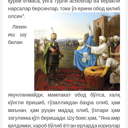
қурби етмаса, унга турли асбоблар ва керакли
нарсалар берсинлар, токи ўз ерини обод қилиб
олсин”.
Лекин
иш шу
билан
якунланмайди, мамлакат обод бўлса, халқ
кўнгли ёришиб, гўзалликдан баҳра олиб, ҳам
маънан, ҳам руҳан мадад олиб, ўзлари ҳам
эзгуликка қўл беришади. Шу боис ҳам, “Яна амр
қилдимки, хароб бўлиб ётган ерларда коризлар