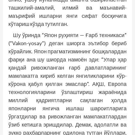
ташкилий-амалий, илмий ва маънавий-
маърифий ишларни янги сифат босқичига
кўтариш кўзда тутилган.
Шу ўринда “Япон руҳияти — Ғарб техникаси”
(“Vakon-yosay”) деган шиорга эътибор бериб
кўрайлик. Япон прагматизмининг бошқалардан
фарқи ана шу шиорда намоён эди: “Улар ҳар
қандай ривожланган ғарб давлатларининг
мамлакатга кириб келган янгиликларини кўр-
кўрона қабул қилган эмаслар”. АҚШ, Европа
технологияларини ўзлаштириш жараёнида
миллий қадриятларни сақлаган ҳолда
японларни янгича ишлаш шароитларига
ўргатдилар ва ривожланган мамлакатлардан
ўзиб кетишга эришдилар. Демак, адолатли ва
зукко раҳбарларнинг одилона тутган йўллари,