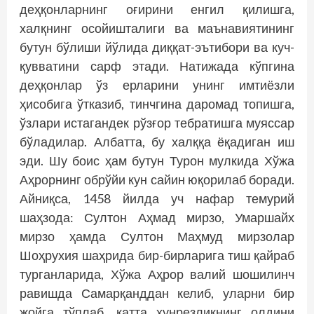
деҳқонларнинг оғирини енгил қилишга,
халқнинг осойишталиги ва маънавиятининг
бутун бўлиши йўлида диққат-эътибори ва куч-
қувватини сарф этади. Натижада кўпгина
деҳқонлар ўз ерларини унинг имтиёзли
ҳисобига ўтказиб, тинчгина даромад топишга,
ўзлари истагандек рўзғор тебратишга муяссар
бўладилар. Албатта, бу халққа ёқадиган иш
эди. Шу боис ҳам бутун Турон мулкида Хўжа
Аҳрорнинг обрўйи кун сайин юқорилаб боради.
Айниқса, 1458 йилда уч нафар темурий
шаҳзода: Султон Аҳмад мирзо, Умаршайх
мирзо ҳамда Султон Маҳмуд мирзолар
Шоҳрухия шаҳрида бир-бирларига тиш қайраб
турганларида, Хўжа Аҳрор валий шошилинч
равишда Самарқанддан келиб, уларни бир
жойга тўплаб, катта хунрезликнинг олдини