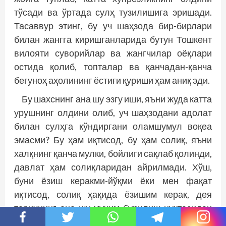
тўсади ва ўртада сулҳ тузилишига эришади.
Тасаввур этинг, бу уч шаҳзода бир-бирлари
билан жангга киришганларида бутун Тошкент
вилояти суворийлар ва жангчилар оёқлари
остида қолиб, топталар ва қанчадан-қанча
бегуноҳ аҳолининг ёстиғи қуриши ҳам аниқ эди.
Бу шахснинг ана шу эзгу иши, яъни жуда катта
урушнинг олдини олиб, уч шаҳзодани адолат
билан сулҳга кўндиргани оламшумул воқеа
эмасми? Бу ҳам иқтисод, бу ҳам солиқ, яъни
халқнинг қанча мулки, бойлиги сақлаб қолинди,
давлат ҳам солиқларидан айрилмади. Хўш,
буни ёзиш керакми-йўқми ёки мен фақат
иқтисод, солиқ ҳақида ёзишим керак, дея
тарихнинг ана шу муҳим бурилиш нуқтасидан
кўз юмиб ўтиб кетиш керакми?