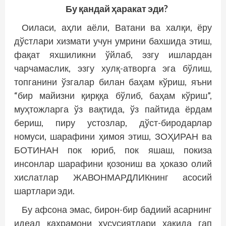
Бу қандай
ҳаракат эди?
Оиласи, аҳли аёли, Ватани ва халқи, ёру
дўстлари хизмати учун умрини бахшида этиш,
фақат яхшиликни ўйлаб, эзгу ишлардан
чарчамаслик, эзгу хулқ-атворга эга бўлиш,
топганини ўзгалар билан баҳам кўриш, яъни
“бир майизни қирққа бўлиб, баҳам кўриш”,
муҳтожларга ўз вақтида, ўз пайтида ёрдам
бериш, пиру устозлар, дўст-биродарлар
номуси, шарафини ҳимоя этиш, ЗОҲИРАН ва
БОТИНАН пок юриб, пок яшаш, покиза
инсонлар шарафини қозониш ва ҳоказо олий
хислатлар ЖАВОНМАРДЛИКнинг асосий
шартлари эди.
Бу афсона эмас, бирон-бир бадиий асарнинг
идеал қаҳрамони хусусиятлари ҳақида гап