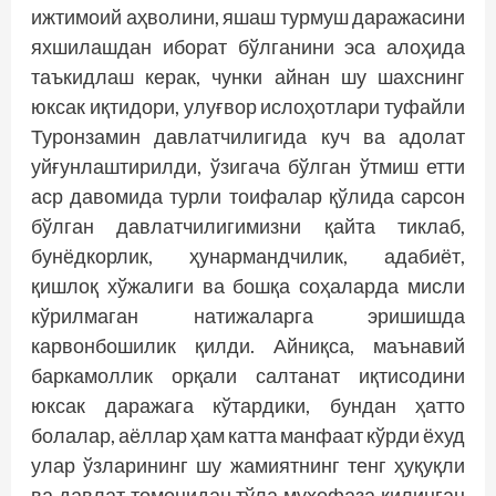
ижтимоий аҳволини, яшаш турмуш даражасини
яхшилашдан иборат бўлганини эса алоҳида
таъкидлаш керак, чунки айнан шу шахснинг
юксак иқтидори, улуғвор ислоҳотлари туфайли
Туронзамин давлатчилигида куч ва адолат
уйғунлаштирилди, ўзигача бўлган ўтмиш етти
аср давомида турли тоифалар қўлида сарсон
бўлган давлатчилигимизни қайта тиклаб,
бунёдкорлик, ҳунармандчилик, адабиёт,
қишлоқ хўжалиги ва бошқа соҳаларда мисли
кўрилмаган натижаларга эришишда
карвонбошилик қилди. Айниқса, маънавий
баркамоллик орқали салтанат иқтисодини
юксак даражага кўтардики, бундан ҳатто
болалар, аёллар ҳам катта манфаат кўрди ёхуд
улар ўзларининг шу жамиятнинг тенг ҳуқуқли
ва давлат томонидан тўла муҳофаза қилинган