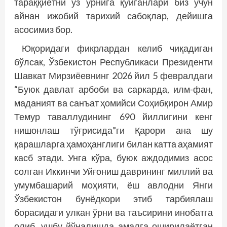
тараққиётни ўз ўрнига қўйганлари биз учун
айнан ижобий тарихий сабоқлар, дейишга
асосимиз бор.
Юқоридаги фикрлардан келиб чиқадиган
бўлсак, Ўзбекистон Республикаси Президенти
Шавкат Мирзиёевнинг 2026 йил 5 февралдаги
“Буюк давлат арбоби ва саркарда, илм-фан,
маданият ва санъат ҳомийси Соҳибқирон Амир
Темур таваллудининг 690 йиллигини кенг
нишонлаш тўғрисида”ги Қарори ана шу
қарашларга ҳамоҳанглиги билан катта аҳамият
касб этади. Унга кўра, буюк аждодимиз асос
солган Иккинчи Уйғониш даврининг миллий ва
умумбашарий моҳияти, ёш авлодни Янги
Ўзбекистон бунёдкори этиб тарбиялаш
борасидаги улкан ўрни ва таъсирини инобатга
олиб, ушбу йўналишда амалга оширилаётган