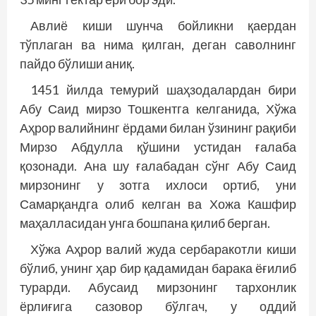
Авлиё киши шунча бойликни қаердан
тўплаган ва нима қилган, деган саволнинг
пайдо бўлиши аниқ.
1451 йилда темурий шаҳзодалардан бири
Абу Саид мирзо Тошкентга келганида, Хўжа
Аҳрор валийнинг ёрдами билан ўзининг рақиби
Мирзо Абдулла қўшини устидан ғалаба
қозонади. Ана шу ғалабадан сўнг Абу Саид
мирзонинг у зотга ихлоси ортиб, уни
Самарқандга олиб келган ва Хожа Кашфир
маҳалласидан унга бошпана қилиб берган.
Хўжа Аҳрор валий жуда сербаракотли киши
бўлиб, унинг ҳар бир қадамидан барака ёғилиб
турарди. Абусаид мирзонинг тархонлик
ёрлиғига сазовор бўлгач, у оддий