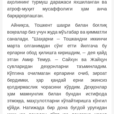
аҳолининг турмуш даражаси яхшиланган ва
атроф-муҳит мусаффолиги ҳам анча
барқарорлашган.
Айниқса, Тошкент шаҳри билан боғлиқ
воқеалар биз учун жуда мўътабар ва қимматли
саналади. “Шаҳарни — Тошкандни иккинчи
марта олганимдан сўнг етти йилгача бу
ерларни обод қилишга киришдим, — дея қайд
этган Амир Темур. — Сайхун ва Жайҳун
сувларидан деҳқонларни таъминладим.
Кўпгина очилмаган ерларини очиб, зироат
бердимки, ҳар қандай ерни экинсиз
қолдирмаслик чорасини кўрдим. Деҳқонлар
ҳам мамнунлик билан бундан истифода
этмоққа, маҳсулотларни кўпайтиришга кўнгил
қўйди. Натижада бир дона буғдой уруғидан