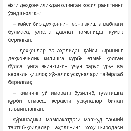
ёзги деҳқончиликдан олинган ҳосил раиятнинг
ўзида қолган;
— қайси бир деҳқоннинг ерни экишга маблағи
бўлмаса, уларга давлат томонидан кўмак
берилган;
— деҳқонлар ва аҳолидан қайси бирининг
деҳқончилик қилишга қурби етмай қолган
бўлса, унга экин-тикин учун зарур уруғ ва
керакли қишлоқ хўжалик ускуналари тайёрлаб
берилган;
— кимнинг уй иморати бузилиб, тузатишга
қурби етмаса, керакли ускуналар билан
таъминланган.
Кўринадики, мамлакатдаги мавжуд табиий
тартиб-қоидалар аҳолининг хоҳиш-иродаси