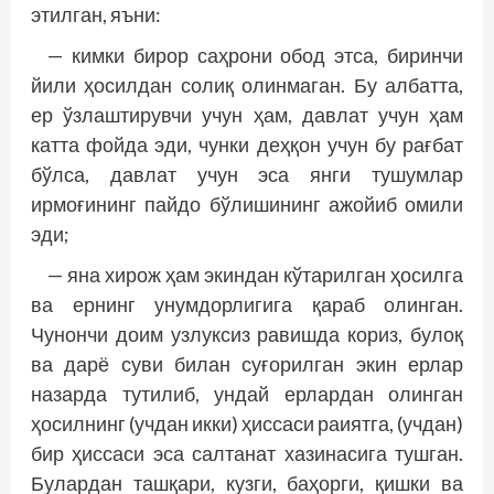
этилган, яъни:
— кимки бирор саҳрони обод этса, биринчи
йили ҳосилдан солиқ олинмаган. Бу албатта,
ер ўзлаштирувчи учун ҳам, давлат учун ҳам
катта фойда эди, чунки деҳқон учун бу рағбат
бўлса, давлат учун эса янги тушумлар
ирмоғининг пайдо бўлишининг ажойиб омили
эди;
— яна хирож ҳам экиндан кўтарилган ҳосилга
ва ернинг унумдорлигига қараб олинган.
Чунончи доим узлуксиз равишда кориз, булоқ
ва дарё суви билан суғорилган экин ерлар
назарда тутилиб, ундай ерлардан олинган
ҳосилнинг (учдан икки) ҳиссаси раиятга, (учдан)
бир ҳиссаси эса салтанат хазинасига тушган.
Булардан ташқари, кузги, баҳорги, қишки ва