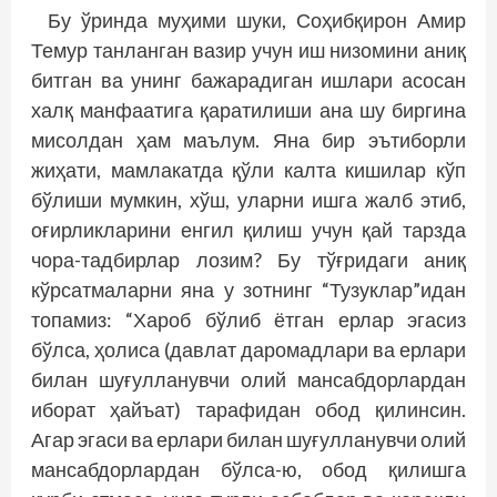
Бу ўринда муҳими шуки, Соҳибқирон Амир
Темур танланган вазир учун иш низомини аниқ
битган ва унинг бажарадиган ишлари асосан
халқ манфаатига қаратилиши ана шу биргина
мисолдан ҳам маълум. Яна бир эътиборли
жиҳати, мамлакатда қўли калта кишилар кўп
бўлиши мумкин, хўш, уларни ишга жалб этиб,
оғирликларини енгил қилиш учун қай тарзда
чора-тадбирлар лозим? Бу тўғридаги аниқ
кўрсатмаларни яна у зотнинг “Тузуклар”идан
топамиз: “Хароб бўлиб ётган ерлар эгасиз
бўлса, ҳолиса (давлат даромадлари ва ерлари
билан шуғулланувчи олий мансабдорлардан
иборат ҳайъат) тарафидан обод қилинсин.
Агар эгаси ва ерлари билан шуғулланувчи олий
мансабдорлардан бўлса-ю, обод қилишга