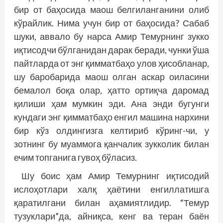
бир от баҳосида маош белгиланганини олиб
кўрайлик. Нима учун бир от баҳосида? Сабаб
шуки, аввало бу нарса Амир Темурнинг зукко
иқтисодчи бўлганидан дарак беради, чунки ўша
пайтларда от энг қимматбаҳо улов ҳисобланар,
шу баробарида маош олган аскар оиласини
бемалол боқа олар, ҳатто ортиқча даромад
қилиши ҳам мумкин эди. Ана энди бугунги
кундаги энг қимматбаҳо енгил машина нархини
бир кўз олдингизга келтириб кўринг-чи, у
зотнинг бу муаммога қанчалик зукколик билан
ечим топганига гувоҳ бўласиз.
Шу боис ҳам Амир Темурнинг иқтисодий
ислоҳотлари халқ ҳаётини енгиллатишга
қаратилгани билан аҳамиятлидир. “Темур
тузуклари”да, айниқса, кенг ва теран баён