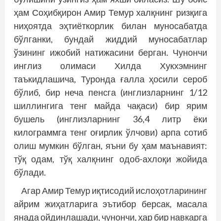
ҳам Соҳибқирон Амир Темур халқнинг ризқига
ниҳоятда эҳтиёткорлик билан муносабатда
бўлганки, бундай жиддий муносабатлар
ўзининг ижобий натижасини берган. Чунончи
инглиз олимаси Хилда Хукхэмнинг
таъкидлашича, Туронда ғалла ҳосили сероб
бўлиб, бир неча пенсга (инглизларнинг 1/12
шиллингига тенг майда чақаси) бир ярим
бушель (инглизларнинг 36,4 литр ёки
килограммга тенг оғирлик ўлчови) арпа сотиб
олиш мумкин бўлган, яъни бу ҳам маънавият:
тўқ одам, тўқ халқнинг одоб-ахлоқи жойида
бўлади.
Агар Амир Темур иқтисодий ислоҳотларининг
айрим жиҳатларига эътибор берсак, масала
янада ойдинлашади, чунончи, ҳар бир навкарга