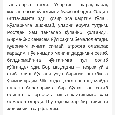
тангаларга тегди. Уларнинг шарақ-шарақ
қилган овози кўнглимни бузиб юборди. Олдин
битта-иккита эди, ҳозир эса кафтим тўла…
Кўзларимга ишонмай, уларни ёруғга тутдим.
Ростдан ҳам тангалар кўпайиб қолганди!
Бирма-бир санасам, йўл ҳақига бемалол етади.
Қувончим ичимга сиғмай, атрофга олазарак
қарадим. Гўё кимдир менинг дардимни сезиб,
билдирмайгина чўнтагимга пул солиб
қўйгандек эди. Бор мақсадим — тезроқ уйга
етиб олиш бўлгани учун биринчи автобусга
ўзимни урдим. Чўнтакда қолган ана шу майда
пуллар болаларимга бир бўлка нон сотиб
олишга ва эртасига ишга қайтишимга ҳам
бемалол етарди. Шу оқшом ҳар бир тийинни
жой-жойига сарфладим.