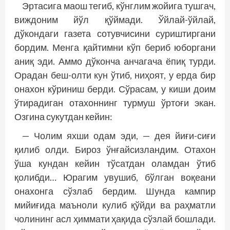
Эртасига маош тегиб, кўнглим жойига тушгач,
виждоним йўл қўймади. Ўйлай-ўйлай,
дўкондаги газета сотувчисини суриштиргани
бордим. Менга қайтимни кўп бериб юборгани
аниқ эди. Аммо дўконча анчагача ёпиқ турди.
Орадан беш-олти кун ўтиб, ниҳоят, у ерда бир
онахон кўриниш берди. Сўрасам, у киши доим
ўтирадиган отахоннинг турмуш ўртоғи экан.
Озгина сукутдан кейин:
— Чолим яхши одам эди, — дея йиғи-сиғи
қилиб олди. Бироз ўнғайсизландим. Отахон
ўша кундан кейин тўсатдан оламдан ўтиб
қолибди… Юрагим увушиб, бўлган воқеани
онахонга сўзлаб бердим. Шунда кампир
мийиғида маъноли кулиб қўйди ва раҳматли
чолининг асл ҳиммати ҳақида сўзлай бошлади.