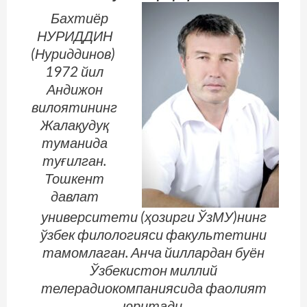
Бахтиёр
НУРИДДИН
(Нуриддинов)
1972 йил
Андижон
вилоятининг
Жалақудуқ
туманида
туғилган.
Тошкент
давлат
университети (ҳозирги ЎзМУ)нинг
ўзбек филологияси факультетини
тамомлаган. Анча йиллардан буён
Ўзбекистон миллий
телерадиокомпаниясида фаолият
юритади.