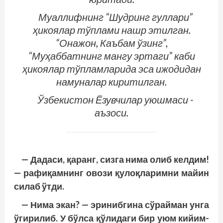
Муаллифнинг “Шудринг гуллари”
ҳикоялар тўплами нашр этилган.
“Онажон, Каъбам ўзинг”,
“Муҳаббатнинг мангу эртаги” каби
ҳикоялар тўпламларида эса ижодидан
намуналар киритилган.
Ўзбекистон Ёзувчилар уюшмаси ­
аъзоси.
— Дадаси, қаранг, сизга нима олиб келдим!
— рафиқамнинг овози қулоқларимни майин
силаб ўтди.
— Нима экан? — эринибгина сўрайман унга
ўгирилиб. У бўлса қўлидаги бир уюм кийим-