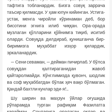
тафтига тобланардик. Бизга совуқ заррача
таъсир қилмасди. У ҳам юпун кийинган. Устига-
устак, менга чиройли кўринаман деб, бор
бисотини эгнига илиб чиққан. Ора-орада
музлаган қўлларини қўйнимга тиқиб, иситиб
оларди. Совуқда дилдираб, қунишганча бир-
биримизга муҳаббат изҳор қилардик,
эркаланардик.
— Сени севаман, — дейман пичирлаб. У бўлса
совуқдан қалтираганидан жавоб
қайтаролмайди. Кўнглимизда қувонч, шодлик
ва соф муҳаббатдан бўлак ҳеч вақо бўлмаган.
Қандай бахтли кунлар эди-я!..
Шу ширин ва маҳзун ўйлар оғушида
рўпарамда турган рафиқам Фазилатга
қарайман. Сочларига оралаган оқлар ва