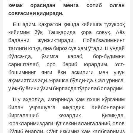
кечак орасидан менга сотиб олган
совғасини қидиради.
Ёш эдим. Қаҳратон қишда кийишга тузукроқ
кийимим йўқ. Ташқарида қора совуқ. Аёз
баданни жунжиктиради. Пойабзалимнинг
таглиги юпқа, яна бироз сув ҳам ўтади. Шундай
бўлса-да, ўзимга қараб, бор-будимни
саришталаб, оро бериб юрардим. Уст-
бошимнинг янги ёки эскилиги мен учун
аҳамиятсиз эди. Ярашса бўлди-да. Сал уринса,
у ёқ-бу ёғини ўзим бирпасда тўғрилаб олардим.
Шу аҳволда, изғиринда ҳам яхши кўрганим
билан учрашувга чиқардик. Хиёбонларни
биргалашиб кезардик. Қизиқ-да,
юракларимиздаги чўғ секин алангаланиб, олов
бўлиб ёнарди. Сўнг иккимиз ҳам қалбларимиз