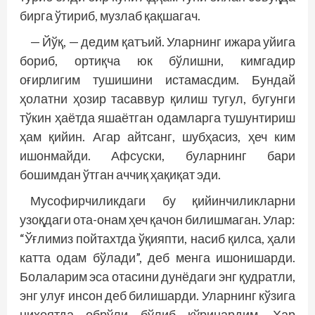
бирга ўтириб, музлаб қақшагач.
— Йўқ, — дедим қатъий. Уларнинг ижара уйига
бориб, ортиқча юк бўлишни, кимгадир
оғирлигим тушишини истамасдим. Бундай
ҳолатни ҳозир тасаввур қилиш тугул, бугунги
тўкин ҳаётда яшаётган одамларга тушунтириш
ҳам қийин. Агар айтсанг, шубҳасиз, ҳеч ким
ишонмайди. Афсуски, буларнинг бари
бошимдан ўтган аччиқ ҳақиқат эди.
Мусофирчиликдаги бу қийинчиликларни
узоқдаги ота-онам ҳеч қачон билишмаган. Улар:
“Ўғлимиз пойтахтда ўқияпти, насиб қилса, ҳали
катта одам бўлади”, деб менга ишонишарди.
Болаларим эса отасини дунёдаги энг қудратли,
энг улуғ инсон деб билишарди. Уларнинг кўзига
ниҳоятда обрўли бўлиб кўринардим. Ҳар