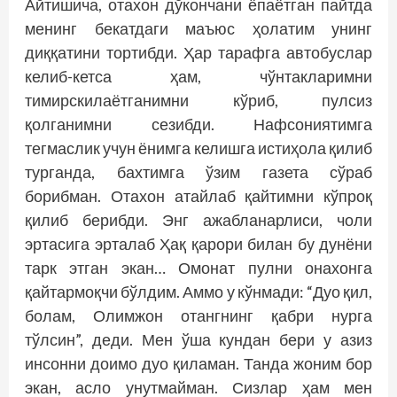
Айтишича, отахон дўкончани ёпаётган пайтда
менинг бекатдаги маъюс ҳолатим унинг
диққатини тортибди. Ҳар тарафга автобуслар
келиб-кетса ҳам, чўнтакларимни
тимирскилаётганимни кўриб, пулсиз
қолганимни сезибди. Нафсониятимга
тегмаслик учун ёнимга келишга истиҳола қилиб
турганда, бахтимга ўзим газета сўраб
борибман. Отахон атайлаб қайтимни кўпроқ
қилиб берибди. Энг ажабланарлиси, чоли
эртасига эрталаб Ҳақ қарори билан бу дунёни
тарк этган экан… Омонат пулни онахонга
қайтармоқчи бўлдим. Аммо у кўнмади: “Дуо қил,
болам, Олимжон отангнинг қабри нурга
тўлсин”, деди. Мен ўша кундан бери у азиз
инсонни доимо дуо қиламан. Танда жоним бор
экан, асло унутмайман. Сизлар ҳам мен