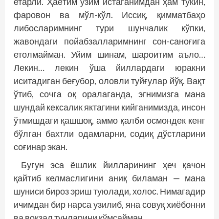
етарли. Ҳаётим ўзим истаганимдан ҳам тўкин,
фаровон ва мўл-кўл. Иссиқ, қимматбаҳо
либосларимнинг тури шунчалик кўпки,
жавондаги пойабзалларимнинг сон-саноғига
етолмайман. Уйим шинам, шароитим аъло…
Лекин… лекин ўша йиллардаги юракни
иситадиган беғубор, оловли туйғулар йўқ. Вақт
ўтиб, сочга оқ оралаганда, эгнимизга мана
шундай кексалик яктагини кийганимизда, инсон
ўтмишдаги қашшоқ, аммо қалби осмондек кенг
бўлган бахтли одамларни, содиқ дўстларини
соғинар экан.
Бугун эса ёшлик йилларининг ҳеч қачон
қайтиб келмаслигини аниқ биламан — мана
шуниси бироз эриш туюлади, холос. Нимагадир
ичимдан бир нарса узилиб, яна совуқ хиёбонни
ва вокзал тунларини қўмсайман…