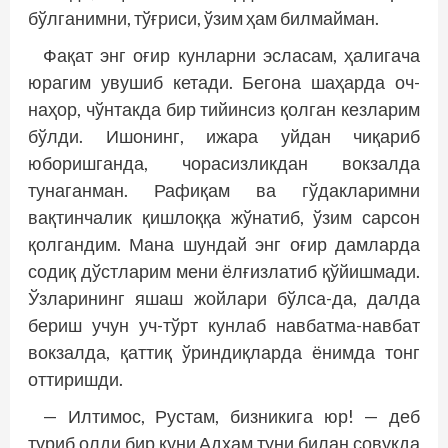
бўлганимни, тўғриси, ўзим ҳам билмайман.
Фақат энг оғир кунларни эсласам, ҳалигача
юрагим увушиб кетади. Бегона шаҳарда оч-
наҳор, чўнтакда бир тийинсиз қолган кезларим
бўлди. Ишонинг, ижара уйдан чиқариб
юборишганда, чорасизликдан вокзалда
тунаганман. Рафиқам ва гўдакларимни
вақтинчалик қишлоққа жўнатиб, ўзим сарсон
қолгандим. Мана шундай энг оғир дамларда
содиқ дўстларим мени ёлғизлатиб қўйишмади.
Ўзларининг яшаш жойлари бўлса-да, далда
бериш учун уч-тўрт кунлаб навбатма-навбат
вокзалда, қаттиқ ўриндиқларда ёнимда тонг
оттиришди.
— Илтимос, Рустам, бизникига юр! — деб
туриб олди бир куни Адҳам туни билан совуқда