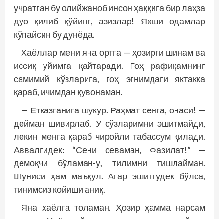
учратган бу олийжаноб инсон ҳаққига бир лаҳза
дуо қилиб қўйинг, азизлар! Яхши одамлар
кўпайсин бу ­дунёда.
Хаёллар мени яна ортга — ҳозирги шинам ва
иссиқ уйимга қайтаради. Гоҳ рафиқамнинг
самимий кўзларига, гоҳ эгнимдаги яктакка
қараб, ичимдан қувонаман.
— Етказганига шукур. Раҳмат сенга, онаси! —
дейман шивирлаб. У сўзларимни эшитмайди,
лекин менга қараб чиройли табассум қилади.
Аввалгидек: “Сени севаман, Фазилат!” —
демоқчи бўламан-у, тилимни тишлайман.
Шуниси ҳам маъқул. Агар эшитгудек бўлса,
тинимсиз койиши аниқ.
Яна хаёлга толаман. Ҳозир ҳамма нарсам