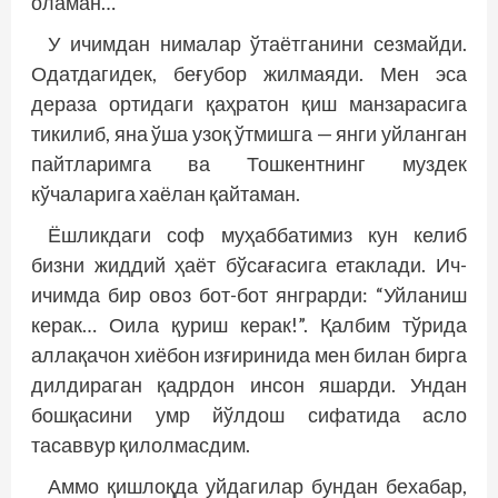
оламан…
У ичимдан нималар ўтаётганини сезмайди.
Одатдагидек, беғубор жилмаяди. Мен эса
дераза ортидаги қаҳратон қиш манзарасига
тикилиб, яна ўша узоқ ўтмишга — янги уйланган
пайтларимга ва Тошкентнинг муздек
кўчаларига хаёлан қайтаман.
Ёшликдаги соф муҳаббатимиз кун келиб
бизни жиддий ҳаёт бўсағасига етаклади. Ич-
ичимда бир овоз бот-бот янграрди: “Уйланиш
керак… Оила қуриш керак!”. Қалбим тўрида
аллақачон хиёбон изғиринида мен билан бирга
дилдираган қадрдон инсон яшарди. Ундан
бошқасини умр йўлдош сифатида асло
тасаввур қилолмасдим.
Аммо қишлоқда уйдагилар бундан бехабар,