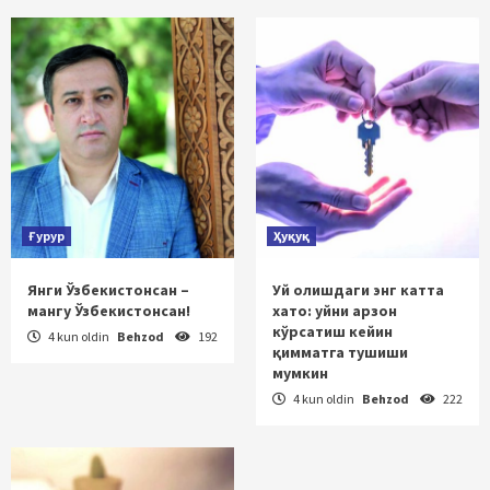
Ғурур
Ҳуқуқ
Янги Ўзбекистонсан –
Уй олишдаги энг катта
мангу Ўзбекистонсан!
хато: уйни арзон
кўрсатиш кейин
4 kun oldin
Behzod
192
қимматга тушиши
мумкин
4 kun oldin
Behzod
222