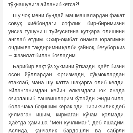
тўқнашувига айланиб кетса?!
Шу чоқ мени бундай машмашалардан фақат
совуқ хиёбондаги софлик, бир-биримизни
унсиз тушуниш туйғусигина қутқара олишини
англаб етдим. Охир-оқибат онамга юрагимни
очдим ва тақдиримни қалби қайноқ, беғубор қиз
— Фазилат билан боғладим.
Барибир вақт ўз ҳукмини ўтказди. Ҳаёт бизни
осон йўллардан юргизмади, сўқмоқлардан
етаклаб, мана шу катта шаҳарга олиб келди.
Уйланганимдан кейин елкамдаги юк янада
оғирлашиб, ташвишларим кўпайди. Энди оила,
бола-чақа боқишим керак эди. Тирикчилик деб
қилмаган ишим, кирмаган кўчам қолмади.
Ҳаётда ҳамиша “Мен кучлиман”, деб яшадим.
Аслида, қанчалик бардошли ва сабрли