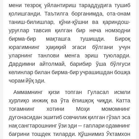
мени тезроқ уйлантириш тараддудига тушиб
қолишганди. Таътилга борганимда, ота-онам
таниш-билишлар, қўни-қўшни ва қариндош-
уруғлар тавсия қилган бир неча номзодни
бирма-бир мақташга тушишди. Бироқ
юрагимнинг ҳақиқий эгаси бўлгани учун
уларнинг танлови менга эриш туюларди.
Дардимни айтолмай, барибир ўша бўлғуси
келинлар билан бирма-бир учрашишдан бошқа
чорам йўқ эди.
Аммамнинг қизи топган Гуласал исмли
ҳурлиқо инжиқ ва ўта ёпишқоқ чиқди. Катта
тоғамнинг хотини Моҳи момомнинг
дугонасидан эшитиб совчилик қилган гўзал эса
нақ сангтарошнинг ўзи эди — гаплари одамнинг
бағрини тошдек тиларди. Қўшнимиз Ўктамхон