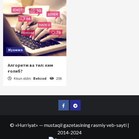
Муаммо
Алгоритм ва тил: ким
ғолиб?
4 kun oldin
Behzod
206
Facebook
Telegram
©
«Hurriyat»
— mustaqil gazetasining rasmiy veb-sayti
|
2014-2024