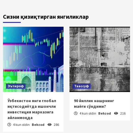
Сизни қизиқтирган янгиликлар
Эътироф
Таассуф
Ўзбекистон янги глобал
90 йиллик нашрнинг
иқтисодиётда ишончли
маёғи сўндими?
инвестиция марказига
4 kun oldin
Behzod
216
айланмоқда
4 kun oldin
Behzod
286