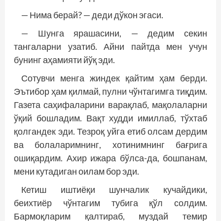
— Нима берай? — деди дўкон эгаси.
— Шунга ярашасини, — дедим секин
тангаларни узатиб. Айни пайтда мен учун
бунинг аҳамияти йўқ эди.
Сотувчи менга жиндек қайтим ҳам берди.
Эътибор ҳам қилмай, пулни чўнтагимга тиқдим.
Газета саҳифаларини варақлаб, мақолаларни
ўқий бошладим. Вақт худди имиллаб, тўхтаб
қолгандек эди. Тезроқ уйга етиб олсам дердим
ва болаларимнинг, хотинимнинг бағрига
ошиқардим. Ахир ижара бўлса-да, бошпанам,
мени кутадиган оилам бор эди.
Кетиш иштиёқи шунчалик кучайдики,
беихтиёр чўнтагим тубига қўл солдим.
Бармоқларим қалтираб, муздай темир