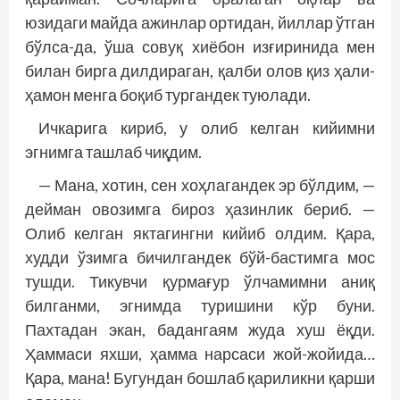
юзидаги майда ажинлар ортидан, йиллар ўтган
бўлса-да, ўша совуқ хиёбон изғиринида мен
билан бирга дилдираган, қалби олов қиз ҳали-
ҳамон менга боқиб тургандек туюлади.
Ичкарига кириб, у олиб келган кийимни
эгнимга ташлаб чиқдим.
— Мана, хотин, сен хоҳлагандек эр бўлдим, —
дейман овозимга бироз ҳазинлик бериб. —
Олиб келган яктагингни кийиб олдим. Қара,
худди ўзимга бичилгандек бўй-бастимга мос
тушди. Тикувчи қурмағур ўлчамимни аниқ
билганми, эгнимда туришини кўр буни.
Пахтадан экан, бадангаям жуда хуш ёқди.
Ҳаммаси яхши, ҳамма нарсаси жой-жойида…
Қара, мана! Бугундан бошлаб қариликни қарши