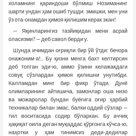
холамнинг қариндоши бўлмиш Нозиманинг
шарти ундан ҳам ошиб тушди: эмишки, мен уни
ўз ота-онамдан ҳимоя қилишим керак экан!
— Яқинларингиз тазйиқидан мени асрай
оласизми? — деб савол берди у.
Шунда ичимдан оғриқли бир ўй ўтди: бечора
онажоним-а!.. Бу қизни менга бахт келтирсин
деб топган эди-ю, аммо ўзини келажакдаги
совуқ сўзлардан ҳимоя қилишни унутибди.
Калламдан минг бир фикр ўтади. Дунё
олимларининг айтишича, замонлар оша низо
ва можаролар бундан буёғига оғир ҳарбий
техникалар билан эмас, балки оддий сўзлар —
тил воситасида содир бўларкан. Бу аччиқ
ҳақиқат оила деган муқаддас қўрғонга кўчса-ю,
наҳотки у ҳам тинимсиз деди-дедилар