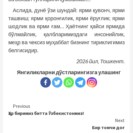
Аслида, дунё ўзи шундай: ярми қувонч, ярми
ташвиш; ярми қоронғилик, ярми ёруғлик; ярми
шодлик ва ярми ғам… Ҳаётнинг қайси ярмида
бўлмайлик, қалбларимиздаги инсонийлик,
меҳр ва чексиз муҳаббат бизнинг тириклигимиз
белгисидир.
2026 йил, Тошкент.
Янгиликларни дўстларингизга улашинг
Continue
Previous
Ҳар биримиз битта Ўзбекистонмиз!
Reading
Next
Бир томчи доғ