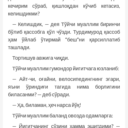
кечирим сўраб, қишлоқдан кўчиб кетасиз,
келишдикми?
— Келишдик, — дея Тўйчи муаллим биринчи
бўлиб қассобга қўл чўзди. Турдимурод қассоб
ҳам ўйлаб ўтирмай “беш”ни қарсиллатиб
ташлади.
Тортишув авжига чиқди.
Тўйчи муаллим гумондор йигитчага юзланиб:
— Айт-чи, оғайни, велосипедингнинг эгари,
яъни ўриндиғи тагида нима борлигини
биласанми? — деб сўради.
— Ҳа, биламан, ҳеч нарса йўқ!
Тўйчи муаллим баланд овозда одамларга:
— Йигитчанинг сўзини ҳамма эшитдими? —