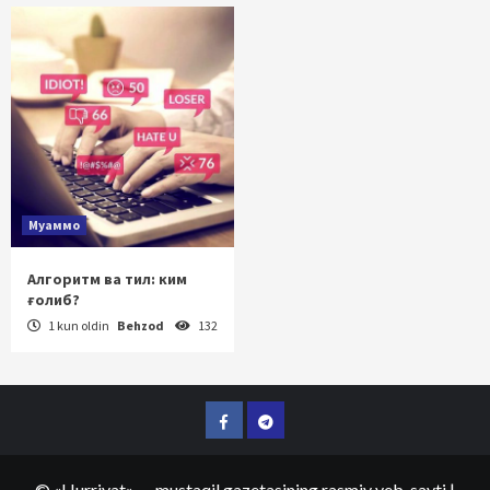
Муаммо
Алгоритм ва тил: ким
ғолиб?
1 kun oldin
Behzod
132
Facebook
Telegram
©
«Hurriyat»
— mustaqil gazetasining rasmiy veb-sayti
|