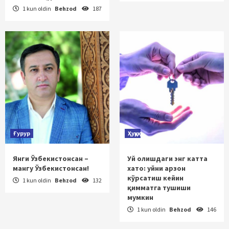
1 kun oldin
Behzod
187
Ғурур
Ҳуқуқ
Янги Ўзбекистонсан –
Уй олишдаги энг катта
мангу Ўзбекистонсан!
хато: уйни арзон
кўрсатиш кейин
1 kun oldin
Behzod
132
қимматга тушиши
мумкин
1 kun oldin
Behzod
146