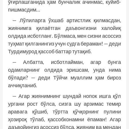
ўғирлашганида ҳам бунчалик ачинмас, куйиб-
пишмасдим…
— Лўлиларга ўхшаб артистлик қилмасдан,
жиянимга қилаётган даъвонгизни халойиқ
олдида исботланг. Бўлмаса, мен сизни асоссиз
туҳмат қилганингиз учун судга бераман! — деди
Турдимурод қассоб баттар тутақиб.
— Албатта, исботлайман, агар бунга
одамларнинг олдида эришсам, унда нима
бўлади? — деди Тўйчи муаллим ҳам бироз
аччиқланиб.
— Агар жиянимнинг шундай нопок ишга қўл
ургани рост бўлса, сизга шу арзимас темир
аравага қўшиб, тўртта қўчқорнинг пулини
ҳозироқ тўлаб, қассобхонамни ёпаман! Агар
даъвойингиз асоссиз бўлса, жияним ва мендан