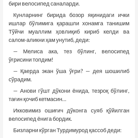
бири велосипед саналарди.
Кунларнинг бирида бозор яқинидаги ички
ишлар бўлимига қарашли хонамга танишим
Тўйчи муаллим ҳовлиқиб кириб келди ва
салом-аликни ҳам унутиб, деди:
— Мелиса ака, тез бўлинг, велосипед
ўғрисини топдим!
— Қаерда экан ўша ўғри? — дея шошилиб
сўрадим.
— Анови гўшт дўкони ёнида, тезроқ бўлинг,
тағин қочиб кетмасин…
Икковимиз ошиғич дўконга суяб қўйилган
велосипед ёнига бордик.
Бизларни кўрган Турдимурод қассоб деди: