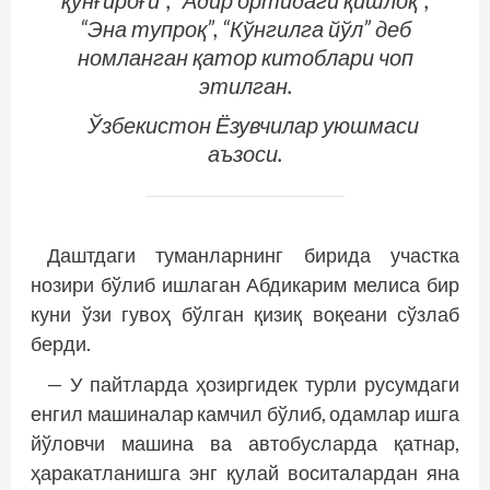
“Эна тупроқ”, “Кўнгилга йўл” деб
номланган қатор китоблари чоп
этилган.
Ўзбекистон Ёзувчилар уюшмаси
аъзоси.
Даштдаги туманларнинг бирида участка
нозири бўлиб ишлаган Абдикарим мелиса бир
куни ўзи гувоҳ бўлган қизиқ воқеани сўзлаб
берди.
— У пайтларда ҳозиргидек турли русумдаги
енгил машиналар камчил бўлиб, одамлар ишга
йўловчи машина ва автобусларда қатнар,
ҳаракатланишга энг қулай воситалардан яна