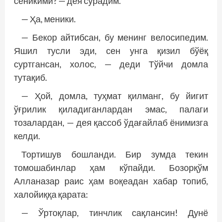
сеникими? — дея сўрадим.
— Ҳа, меники.
— Бекор айтибсан, бу менинг велосипедим.
Яшил тусли эди, сен унга қизил бўёқ
суртгансан, холос, — деди Тўйчи домла
тутақиб.
— Ҳой, домла, туҳмат қилманг, бу йигит
ўғрилик қиладиганлардан эмас, палаги
тозалардан, — дея қассоб ўдағайлаб ёнимизга
келди.
Тортишув бошланди. Бир зумда текин
томошабинлар ҳам кўпайди. Бозорқўм
Алланазар раис ҳам воқеадан хабар топиб,
халойиққа қарата:
— Ўртоқлар, тинчлик сақлансин! Дунё