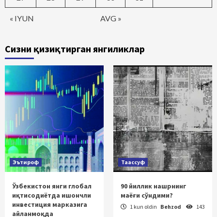
« IYUN
AVG »
Сизни қизиқтирган янгиликлар
Эътироф
Таассуф
Ўзбекистон янги глобал
90 йиллик нашрнинг
иқтисодиётда ишончли
маёғи сўндими?
инвестиция марказига
1 kun oldin
Behzod
143
айланмоқда