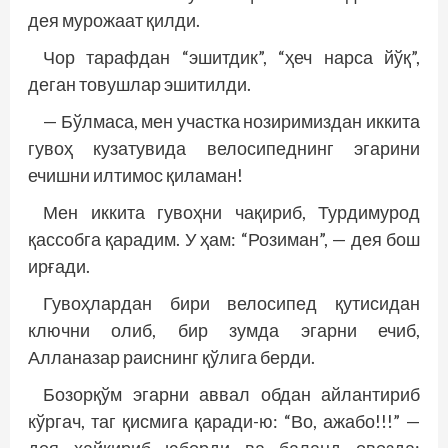
дея мурожаат қилди.
Чор тарафдан “эшитдик”, “ҳеч нарса йўқ”,
деган товушлар эшитилди.
— Бўлмаса, мен участка нозиримиздан иккита
гувоҳ кузатувида велосипеднинг эгарини
ечишни илтимос қиламан!
Мен иккита гувоҳни чақириб, Турдимурод
қассобга қарадим. У ҳам: “Розиман”, — дея бош
ирғади.
Гувоҳлардан бири велосипед қутисидан
ключни олиб, бир зумда эгарни ечиб,
Алланазар раиснинг қўлига берди.
Бозорқўм эгарни аввал обдан айлантириб
кўргач, таг қисмига қаради-ю: “Во, ажабо!!!” —