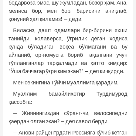
бедарвоза эмас, шу жумладан, бозор ҳам. Ана,
мелиса бор, мен бор, барисини аниқлаб,
қонуний ҳал қиламиз! — деди.
Биласиз, дашт одамлари бир-бирини яхши
танийди, қолаверса, ўғрилик деган ҳодиса
кунда бўладиган воқеа бўлмагани ва бу
айланиб, ор-номусга бориб тақалгани учун
тўпланганлар тарқалмади ва ҳатто кимдир:
“Ўша баччағар ўғри ким экан?” — дея қичқирди.
Мен секингина Тўйчи муаллимга қарадим.
Муаллим бамайлихотир Турдимурод
қассобга:
— Жиянингиздан сўранг-чи, велосипедни
қаердан олган экан? — дея савол берди.
— Анови райцентрдаги Россияга кўчиб кетган