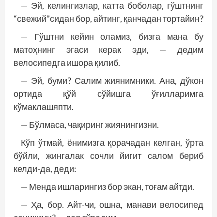
— Эй, келингизлар, катта боболар, гўштнинг
“свежий”сидан бор, айтинг, қанчадан тортайин?
— Гўштни кейин оламиз, бизга мана бу
матоҳнинг эгаси керак эди, — дедим
велосипедга ишора қилиб.
— Эй, буми? Салим жиянимники. Ана, дўкон
ортида қўй сўйишга ўғилларимга
кўмаклашяпти.
— Бўлмаса, чақиринг жиянингизни.
Кўп ўтмай, ёнимизга қорачадан келган, ўрта
бўйли, жингалак сочли йигит салом бериб
келди-да, деди:
— Менда ишларингиз бор экан, тоғам айтди.
— Ҳа, бор. Айт-чи, ошна, манави велосипед