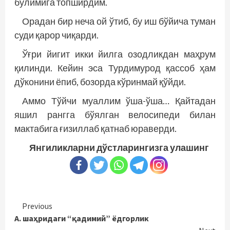
бўлимига топширдим.
Орадан бир неча ой ўтиб, бу иш бўйича туман
суди қарор чиқарди.
Ўғри йигит икки йилга озодликдан маҳрум
қилинди. Кейин эса Турдимурод қассоб ҳам
дўконини ёпиб, бозорда кўринмай қўйди.
Аммо Тўйчи муаллим ўша-ўша… Қайтадан
яшил рангга бўялган велосипеди билан
мактабига ғизиллаб қатнаб юраверди.
Янгиликларни дўстларингизга улашинг
Continue
Previous
А. шаҳридаги “қадимий” ёдгорлик
Reading