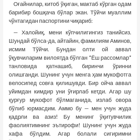
Оғайнилар, китоб ўқиган, мактаб кўрган одам
барибир бошқача бўлар экан. Тўйчи муаллим
чўнтагидан паспортини чиқариб:
— Халойиқ, мени кўпчилигингиз танийсиз.
Шундай бўлса-да, айтайин, фамилиям Аминов,
исмим Тўйчи. Бундан олти ой аввал
ўқувчиларим вилоятда бўлган “Ёш рассомлар”
танловида қатнашиб, биринчи ўринни
олишганди. Шунинг учун менга ҳам мукофотга
велосипед совға қилишувди. Бир ойча аввал
уйимдан кимдир уни ўғирлаб кетди. Агар шу
қурғур мукофот бўлмаганида, излаб овора
бўлиб юрмасдим. Аммо бу — мен учун жуда
қадрли ва азиз! Бу менинг ўқитувчилик
фаолиятимнинг эътирофи! Шунинг учун жуда
хафа бўлдим. Агар болали сигиримни