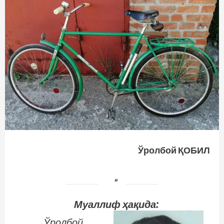
Ўролбой ҚОБИЛ
Муаллиф ҳақида:
Ўролбой