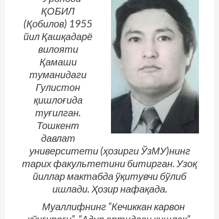
ҚОБИЛ
(Қобилов) 1955
йил Қашқадарё
вилояти
Қамаши
туманидаги
Гулистон
қишлоғида
туғилган.
Тошкент
давлат
университети (ҳозирги ЎзМУ)нинг
тарих факультетини битирган. Узоқ
йиллар мактабда ўқитувчи бўлиб
ишлади. Ҳозир нафақада.
Муаллифнинг “Кечиккан карвон
қўнғироғи”, “Адир ортидаги қишлоқ”,