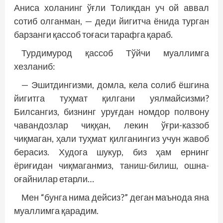
Аниса холанинг ўғли Толикдан уч ой аввал
сотиб олганман, — деди йигитча ёнида турган
барзанги қассоб тоғаси тарафга қараб.
Турдимурод қассоб Тўйчи муаллимга
хезланиб:
— Эшитдингизми, домла, кела солиб ёшгина
йигитга туҳмат қилгани уялмайсизми?
Билсангиз, бизнинг уруғдан номдор полвону
чавандозлар чиққан, лекин ўғри-каззоб
чиқмаган, ҳали туҳмат қилганингиз учун жавоб
берасиз. Худога шукур, биз ҳам ернинг
ёриғидан чиқмаганмиз, таниш-билиш, ошна-
оғайнилар етарли…
Мен “бунга нима дейсиз?” деган маънода яна
муаллимга қарадим.