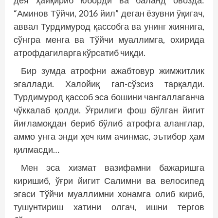
дея ҳайқириб юборди ва баланд овозда:
“Аминов Тўйчи, 2016 йил” деган ёзувни ўқигач,
аввал Турдимурод қассобга ва унинг жиянига,
сўнгра менга ва Тўйчи муаллимга, охирида
атрофдагиларга кўрсатиб чиқди.
Бир зумда атрофни ажабтовур жимжитлик
эгаллади. Халойиқ гап-сўзсиз тарқалди.
Турдимурод қассоб эса бошини чангаллаганча
чўккалаб қолди. Ўғрилиги фош бўлган йигит
йиғламоқдан бериб бўлиб атрофга аланглар,
аммо унга энди ҳеч ким ачинмас, эътибор ҳам
қилмасди…
Мен эса хизмат вазифамни бажаришга
киришиб, ўғри йигит Салимни ва велосипед
эгаси Тўйчи муаллимни хонамга олиб кириб,
тушунтириш хатини олгач, ишни тергов