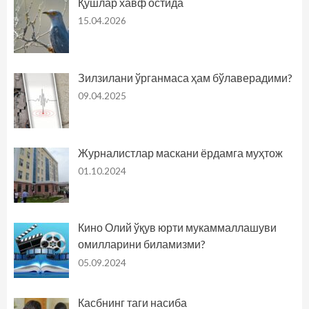
Қушлар хавф остида
15.04.2026
Зилзилани ўрганмаса ҳам бўлаверадими?
09.04.2025
Журналистлар маскани ёрдамга муҳтож
01.10.2024
Кино Олий ўқув юрти мукаммаллашуви
омилларини биламизми?
05.09.2024
Касбнинг таги насиба