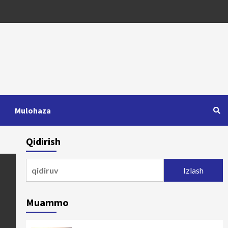
Mulohaza
Qidirish
Qidirshish:
Muammo