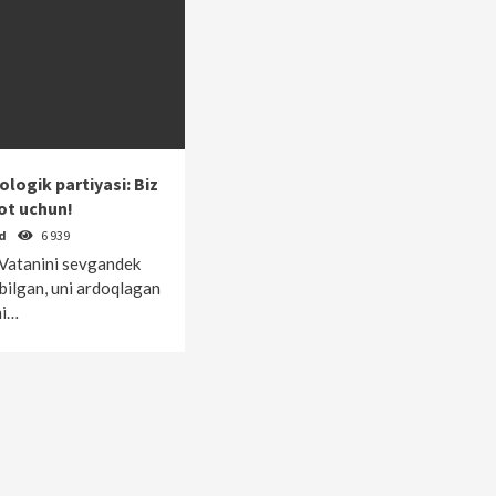
logik partiyasi: Biz
ot uchun!
od
6 939
 Vatanini sevgandek
 bilgan, uni ardoqlagan
ni…