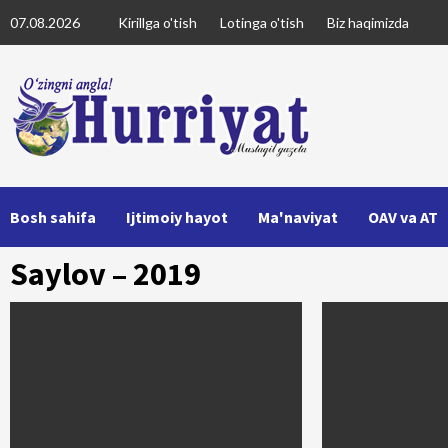
Skip
07.08.2026
Kirillga o'tish
Lotinga o'tish
Biz haqimizda
to
content
Bosh sahifa
Ijtimoiy hayot
Ma'naviyat
OAV va AT
Saylov – 2019