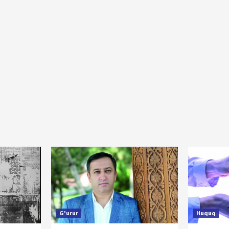
G'urur
Huquq