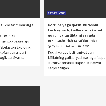
Saylov - 2019
izlikni ta'minlashga
Korrupsiyaga qarshi kurashni
kuchaytirish, tadbirkorlikka oid
qonun va tartiblarni yanada
od
2 898
erkinlashtirish tarafdorimiz!
 ustuvor vazifalari
7 yil oldin
Behzod
2 457
'zbekiston Ekologik
t xizmati rahbari: —
Kuchli va adolatli ­jamiyat sari
ogik partiyasi…
Millatning gullab-yashnashiga faqat
kuchli va adolatli fuqarolik jamiyati
barpo etilgan…