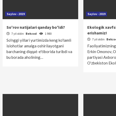
Saylov - 2019
Saylov - 2019
So'rov natijalari qanday bo'ldi?
Ekologik xavfs
erishamiz!
7 yil oldin
Behzod
1 980
7 yil oldin
Behz
So'nggi yillari yurtimizda keng ko'lamli
islohotlar amalga oshirilayotgani
Faoliyatimizning
barchaning diqqat-e'tiborida turibdi va
Erkin Omonov, O
bu borada aholining…
partiyasi Axboro
O'zbekiston Ekol