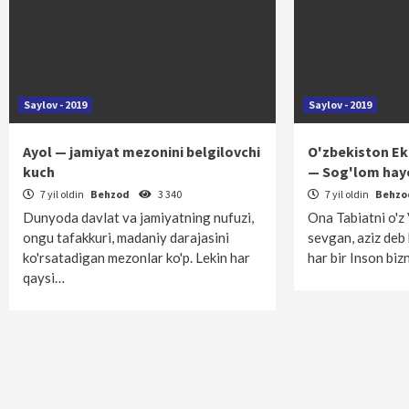
Saylov - 2019
Saylov - 2019
Ayol — jamiyat mezonini belgilovchi
O'zbekiston Eko
kuch
— Sog'lom hay
7 yil oldin
Behzod
3 340
7 yil oldin
Behz
Dunyoda davlat va jamiyatning nufuzi,
Ona Tabiatni o'z
ongu tafakkuri, madaniy darajasini
sevgan, aziz deb
ko'rsatadigan mezonlar ko'p. Lekin har
har bir Inson biz
qaysi…