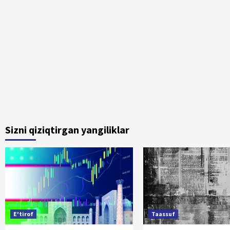
Sizni qiziqtirgan yangiliklar
E'tirof
Taassuf