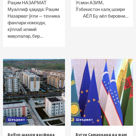
Раҳим НАЗАРМАТ
Усмон АЗИМ,
Муаллиф ҳақида: Раҳим
Ўзбекистон халқ шоири
Назармат ўғли — техника
АЁЛ Бу аёл бировни…
фанлари номзоди,
кўплаб илмий
мақолалар, бир…
Шеърият
Шеърият
Бобур шаҳри васфида
Бугун Самарқандда жам