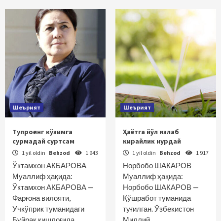
Шеърият
Шеърият
Тупроғинг кўзимга
Ҳаётга йўл излаб
сурмадай суртсам
кирайлик нурдай
1 yil oldin
Behzod
1 943
1 yil oldin
Behzod
1 917
Ўктамхон АКБАРОВА
Норбобо ШАКАРОВ
Муаллиф ҳақида:
Муаллиф ҳақида:
Ўктамхон АКБАРОВА —
Норбобо ШАКАРОВ —
Фарғона вилояти,
Қўшработ туманида
Учкўприк туманидаги
туғилган. Ўзбекистон
Буйрак қишлоғида
Миллий