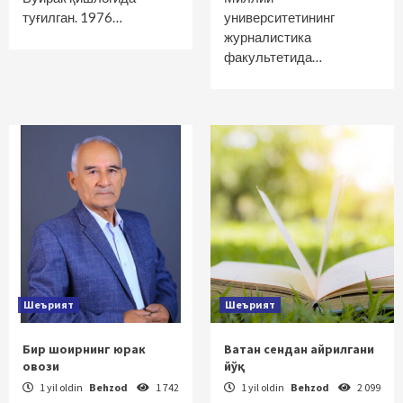
туғилган. 1976…
университетининг
журналистика
факультетида…
Шеърият
Шеърият
Бир шоирнинг юрак
Ватан сендан айрилгани
овози
йўқ
1 yil oldin
Behzod
1 742
1 yil oldin
Behzod
2 099