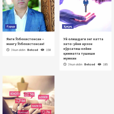
Ғурур
Ҳуқуқ
Янги Ўзбекистонсан –
Уй олишдаги энг катта
мангу Ўзбекистонсан!
хато: уйни арзон
кўрсатиш кейин
3 kun oldin
Behzod
158
қимматга тушиши
мумкин
3 kun oldin
Behzod
185