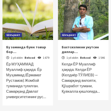
Шеърият
Шеърият
Бу заминда буюк тоғлар
Бахтсизликни унутсин
бор…
диллар…
1 yil oldin
Behzod
1 679
1 yil oldin
Behzod
1 546
Ёр МУҲАММАД
Келди ЁР Муаллиф
Муаллиф ҳақида: Ёр
ҳақида: Келди ЁР
Муҳаммад (Ёрмамат
(Келдиёр ТЎЛИЕВ) —
Рустамов) Жомбой
Самарқанд вилояти,
туманида туғилган.
Қўшработ тумани,
Самарқанд Давлат
Қувкалла қишлоғида…
университетининг рус…