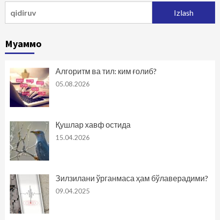
Qidirshish:
Муаммо
Алгоритм ва тил: ким ғолиб?
05.08.2026
Қушлар хавф остида
15.04.2026
Зилзилани ўрганмаса ҳам бўлаверадими?
09.04.2025