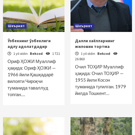
Шеърият
Шеърият
Ўзбекнинг ўзбеклиги
Далли хаёлларнинг
адлу адолатдадир
жиловин тортма
1 yil oldin
Behzod
1 721
1 yil oldin
Behzod
26 860
Ориф ҲОЖИ Муаллиф
Очил ТОҲИР Муаллиф
ҳақида: Ориф ҲОЖИ —
ҳақида: Очил ТОҲИР —
1966 йили Қашқадарё
1955 йили Косон
вилояти Чироқчи
туманида туғилган. 1979
туманида таваллуд
йилда Тошкент…
топган….