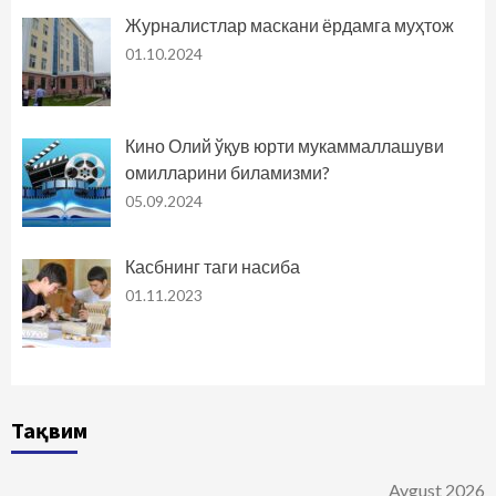
Журналистлар маскани ёрдамга муҳтож
01.10.2024
Кино Олий ўқув юрти мукаммаллашуви
омилларини биламизми?
05.09.2024
Касбнинг таги насиба
01.11.2023
Тақвим
Avgust 2026