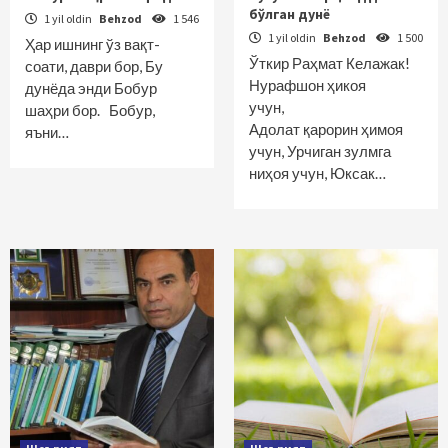
бўлган дунё
1 yil oldin
Behzod
1 546
1 yil oldin
Behzod
1 500
Ҳар ишнинг ўз вақт-
Ўткир Раҳмат Келажак!
соати, даври бор, Бу
Нурафшон ҳикоя
дунёда энди Бобур
учун,
шаҳри бор. Бобур,
Адолат қарорин ҳимоя
яъни…
учун, Урчиган зулмга
ниҳоя учун, Юксак…