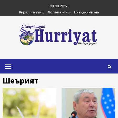
Skip
08.08.2026
to
Кириллга ўтиш
Лотинга ўтиш
Биз ҳақимизда
content
Primary
Menu
Шеърият