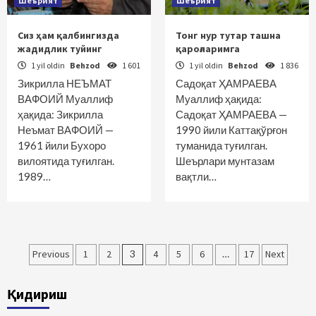
Шеърият
Шеърият
Сиз ҳам қалбингизда
Тонг нур тутар ташна
жадидлик туйинг
қароғларимга
1 yil oldin
Behzod
1 601
1 yil oldin
Behzod
1 836
Зикрилла НЕЪМАТ
Садоқат ҲАМРАЕВА
ВАФОИЙ Муаллиф
Муаллиф ҳақида:
ҳақида: Зикрилла
Садоқат ҲАМРАЕВА —
Неъмат ВАФОИЙ —
1990 йили Каттақўрғон
1961 йили Бухоро
туманида туғилган.
вилоятида туғилган.
Шеърлари мунтазам
1989…
вақтли…
Maqolalar
Previous
1
2
3
4
5
6
…
17
Next
bo‘yicha
Қидириш
harakatlanish