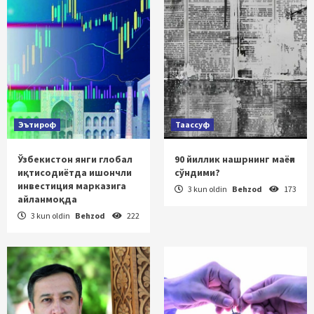
Эътироф
Таассуф
Ўзбекистон янги глобал
90 йиллик нашрнинг маёғи
иқтисодиётда ишончли
сўндими?
инвестиция марказига
3 kun oldin
Behzod
173
айланмоқда
3 kun oldin
Behzod
222