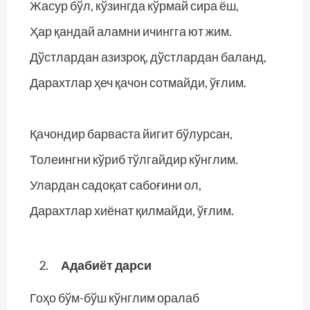
Жасур бўл, кўзингда кўрмай сира ёш,
Ҳар қандай аламни ичингга ют жим.
Дўстлардан азизроқ, дўстлардан баланд,
Дарахтлар ҳеч қачон сотмайди, ўғлим.
Қачондир барваста йигит бўлурсан,
Толеингни кўриб тўлгайдир кўнглим.
Улардан садоқат сабоғини ол,
Дарахтлар хиёнат қилмайди, ўғлим.
Адабиёт дарси
Гоҳо бўм-бўш кўнглим оралаб