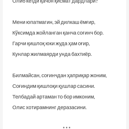
Олиб кетди қачон қисмат дардлари?
Мени юпатмагин, эй дилкаш ёмғир,
Кўксимда жойланган қанча соғинч бор.
Гарчи қишлоқ юки жуда ҳам оғир,
Кунлар жилмаярди унда бахтиёр.
Билмайсан, соғинчдан ҳаприқар жоним,
Соғиндим қишлоқи қушлар сасини.
Телбадай артаман то бор имконим,
Олис хотирамнинг деразасини.
* * *