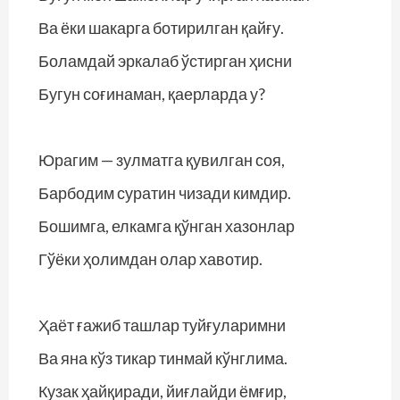
Ва ёки шакарга ботирилган қайғу.
Боламдай эркалаб ўстирган ҳисни
Бугун соғинаман, қаерларда у?
Юрагим — зулматга қувилган соя,
Барбодим суратин чизади кимдир.
Бошимга, елкамга қўнган хазонлар
Гўёки ҳолимдан олар хавотир.
Ҳаёт ғажиб ташлар туйғуларимни
Ва яна кўз тикар тинмай кўнглима.
Кузак ҳайқиради, йиғлайди ёмғир,