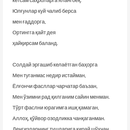
Юлғунлар куй чалиб берса
мен ғаддорга,
Ортингга қайт дея
ҳайқирсам баланд.
Солдай эргашиб келаётган баҳорга
Мен туганмас недир истайман,
Ёлғончи фасллар чарчатар баъзан,
Мен ўзимни рад қилганим сайин менман.
Тўрт фаслни юрагимга ишқ қамаган,
Аллоҳ, қўйвор озодликка чанқаганман.
Денгизларнинг тушларига кирай шўхчан,