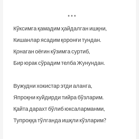
* * *
Кўксимга қамадим ҳайдалган ишқни,
Кишанлар ясадим қоронғи тундан.
Қонаган оёғин кўзимга суртиб,
Бир юрак сўрадим телба Жунундан.
Вужудни хокистар этди аланга,
Япроқни куйдирди тийра бўзларим.
Қайта дарахт бўлиб юксаларманми,
Тупроққа тўлганда ишқли кўзларим?