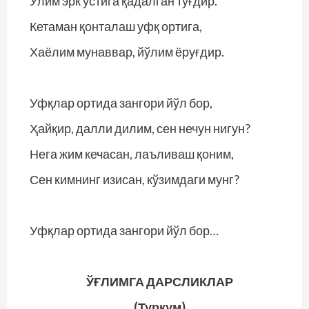
Ўлим эрк устига қадалган туғдир.
Кетаман қонталаш уфқ ортига,
Хаёлим мунаввар, йўлим ёруғдир.
Уфқлар ортида зангори йўл бор,
Ҳайқир, далли дилим, сен нечун нигун?
Нега жим кечасан, лаъливаш қоним,
Сен кимнинг изисан, кўзимдаги мунг?
Уфқлар ортида зангори йўл бор…
ЎҒЛИМГА ДАРСЛИКЛАР
(Туркум)