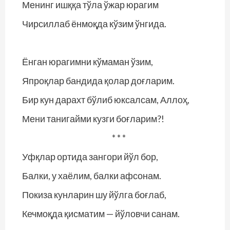
Менинг ишққа тўла ўжар юрагим
Чирсиллаб ёнмоқда кўзим ўнгида.
Ёнган юрагимни кўмаман ўзим,
Япроқлар бандида қолар доғларим.
Бир кун дарахт бўлиб юксалсам, Аллоҳ,
Мени танигайми кузги боғларим?!
* * *
Уфқлар ортида зангори йўл бор,
Балки, у хаёлим, балки афсонам.
Покиза кунларин шу йўлга боғлаб,
Кечмоқда қисматим — йўловчи санам.