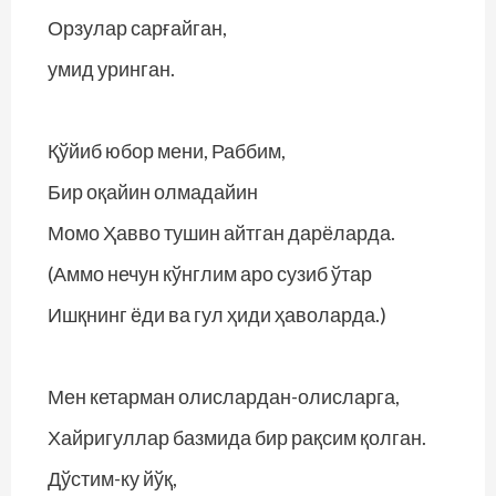
Орзулар сарғайган,
умид уринган.
Қўйиб юбор мени, Раббим,
Бир оқайин олмадайин
Момо Ҳавво тушин айтган дарёларда.
(Аммо нечун кўнглим аро сузиб ўтар
Ишқнинг ёди ва гул ҳиди ҳаволарда.)
Мен кетарман олислардан-олисларга,
Хайригуллар базмида бир рақсим қолган.
Дўстим-ку йўқ,