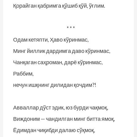
Қорайган қабримга қўшиб қўй, ўғлим.
* * *
Одам кетяпти, Ҳаво кўринмас,
Минг йиллик дардимга даво кўринмас,
Чанқаган саҳроман, дарё кўринмас,
Раббим,
нечун ишқнинг дилидан қочдим?!
Авваллар дўст эдик, юз бурди чақмоқ,
Виждоним — чандилган минг битта ямоқ,
Ёдимдан чиқибди далаю сўқмоқ,