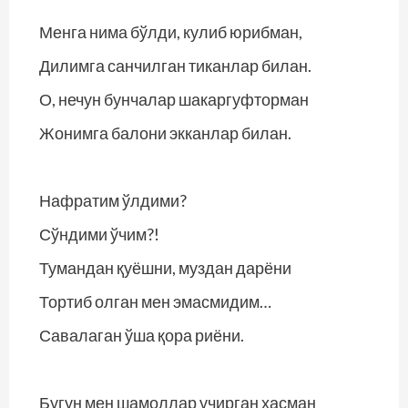
Менга нима бўлди, кулиб юрибман,
Дилимга санчилган тиканлар билан.
О, нечун бунчалар шакаргуфторман
Жонимга балони экканлар билан.
Нафратим ўлдими?
Сўндими ўчим?!
Тумандан қуёшни, муздан дарёни
Тортиб олган мен эмасмидим…
Савалаган ўша қора риёни.
Бугун мен шамоллар учирган хасман