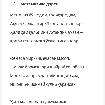
Математика дарси
Мен анча бўш эдим, толиқар эдим,
Ақлим чалкаштириб кетганда сонлар.
Ҳали ҳам қалбимни ўртайди баъзан —
Қалби тенгламага ўхшаш инсонлар.
Сен эса мириқиб ечасан мисол,
Жажжи бармоқларинг яйраб санайсан.
Мени ғамларимдан айиргин, десам,
Ишониб-ишонмай кулиб қарайсан.
Ҳаёт масалалар туркуми экан,