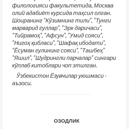
филологияси факультетида, Москва
олий адабиёт курсида таҳсил олган.
Шоиранинг “Кўзимнинг тили”, “Тунги
марварид гуллар”, “Эрк даричаси”,
“Тийрамоҳ”, “Афсун”, “Умид сояси”,
“Нигоҳ қибласи”, “Шафақ ибодати”,
“Ёсуман гулининг сояси”, “Ташбеҳ”
“Яшил”, “Шудрингли парчалар” сингари
кўплаб китоблари чоп этилган.
Ўзбекистон Ёзувчилар уюшмаси ­
аъзоси.
ОЗОДЛИК