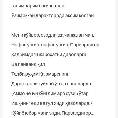
ғанимларим соғинсалар,
Ўзим эккан дарахтларда аксим қолган.
Мени қўйвор, озодликка чанқаган ман,
Нафас ургин, нафас ургин, Парвардигор.
Қалбимдаги жароҳатни даволарга
Ва пайванд қил
Телба руҳим Қаюмарснинг
Дарахтлари куйлаб ўтган наволарда.
(Аммо нечун кўнглим аро сузиб ўтар
Ишқнинг ёди ва гул ҳиди ҳаволарда.)
Қўйиб юбор мани энди, Парвардигор…