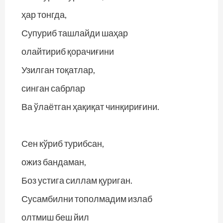
ҳар тонгда,
Супуриб ташлайди шаҳар
олайтириб қорачиғини
Узилган тоқатлар,
синган сабрлар
Ва ўлаётган ҳақиқат чинқириғини.
Сен кўриб турибсан,
ожиз бандаман,
Боз устига силлам қуриган.
Сусамбилни тополмадим излаб
олтмиш беш йил