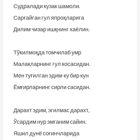
Судралади кузак шамоли.
Сарғайган гул япроқларига
Дилим чизар ишқнинг хаёлин.
Тўкилмоқда томчилаб умр
Малакларнинг гул косасидан.
Мен туғилган эдим-ку бир кун
Ёмғирларнинг сирли сасидан.
Дарахт эдим, эгилмас дарахт,
Ўсардим нур эмганим сайин.
Яшил дунё соғинчларида