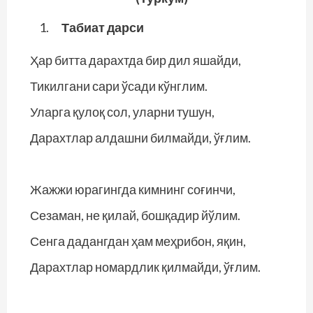
Табиат дарси
Ҳар битта дарахтда бир дил яшайди,
Тикилгани сари ўсади кўнглим.
Уларга қулоқ сол, уларни тушун,
Дарахтлар алдашни билмайди, ўғлим.
Жажжи юрагингда кимнинг соғинчи,
Сезаман, не қилай, бошқадир йўлим.
Сенга дадангдан ҳам меҳрибон, яқин,
Дарахтлар номардлик қилмайди, ўғлим.