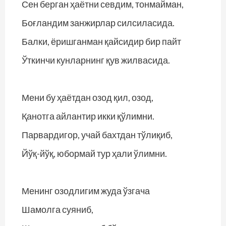
Сен берган ҳаётни севдим, тонмайман,
Боғландим занжирлар силсиласида.
Балки, ёришганман қайсидир бир пайт
Ўткинчи кунларнинг қув жилвасида.
Мени бу ҳаётдан озод қил, озод,
Қанотга айлантир икки қўлимни.
Парвардигор, учай бахтдан тўлиқиб,
Йўқ-йўқ, юбормай тур ҳали ўлимни.
Менинг озодлигим жуда ўзгача
Шамолга суяниб,