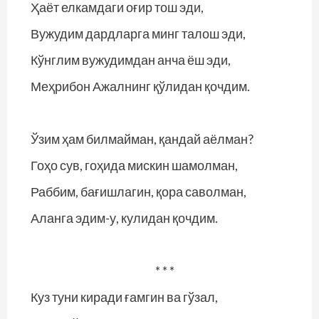
Ҳаёт елкамдаги оғир тош эди,
Вужудим дардларга минг талош эди,
Кўнглим вужудимдан анча ёш эди,
Меҳрибон Ажалнинг қўлидан қочдим.
Ўзим ҳам билмайман, қандай аёлман?
Гоҳо сув, гоҳида мискин шамолман,
Раббим, бағишлагин, қора саволман,
Аланга эдим-у, кулидан қочдим.
* * *
Куз туни киради ғамгин ва гўзал,