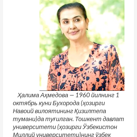
Ҳалима Аҳмедова — 1960 йилнинг 1
октябрь куни Бухорода (ҳозирги
Навоий вилоятининг Қизилтепа
тумани)да туғилган. Тошкент давлат
университети (ҳозирги Ўзбекистон
Миллий университети)нинг ўзбек