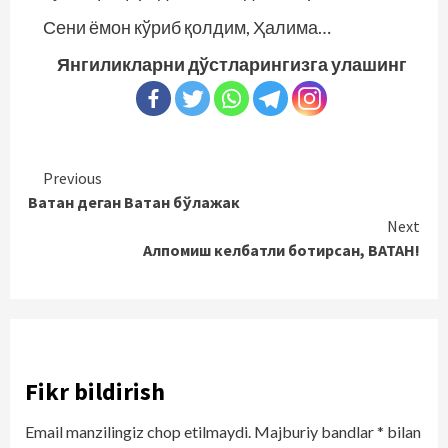
Сени ёмон кўриб қолдим, Ҳалима…
Янгиликларни дўстларингизга улашинг
Continue
Previous
Ватан деган Ватан бўлажак
Reading
Next
Алпомиш келбатли ботирсан, ВАТАН!
Fikr bildirish
Email manzilingiz chop etilmaydi.
Majburiy bandlar
*
bilan