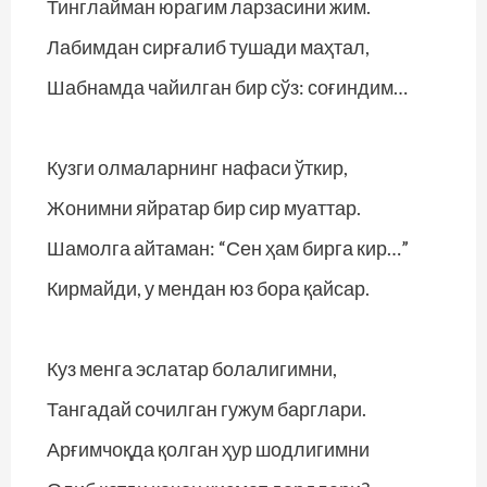
Тинглайман юрагим ларзасини жим.
Лабимдан сирғалиб тушади маҳтал,
Шабнамда чайилган бир сўз: соғиндим…
Кузги олмаларнинг нафаси ўткир,
Жонимни яйратар бир сир муаттар.
Шамолга айтаман: “Сен ҳам бирга кир…”
Кирмайди, у мендан юз бора қайсар.
Куз менга эслатар болалигимни,
Тангадай сочилган гужум барглари.
Арғимчоқда қолган ҳур шодлигимни