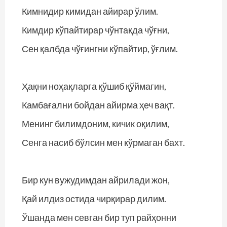
Кимнидир кимидан айирар ўлим.
Кимдир кўпайтирар чўнтакда чўғни,
Сен қалбда чўғингни кўпайтир, ўғлим.
Ҳақни ноҳақларга қўшиб қўймагин,
Камбағални бойдан айирма ҳеч вақт.
Менинг билимдоним, кичик оқилим,
Сенга насиб бўлсин мен кўрмаган бахт.
Бир кун вужудимдан айрилади жон,
Қай илдиз остида чирқирар дилим.
Ўшанда мен севган бир туп райҳонни