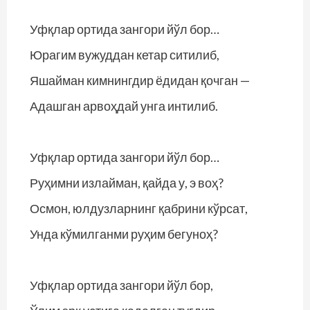
Уфқлар ортида зангори йўл бор…
Юрагим вужуддан кетар ситилиб,
Яшайман кимнингдир ёдидан қочган —
Адашган арвоҳдай унга интилиб.
Уфқлар ортида зангори йўл бор…
Руҳимни излайман, қайда у, э воҳ?
Осмон, юлдузларнинг қабрини кўрсат,
Унда кўмилганми руҳим бегуноҳ?
Уфқлар ортида зангори йўл бор,