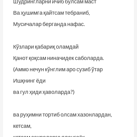
Шудрингларни ичиб бўлсам маст
Ва ҳушимга қайтсам тебраниб,
Мусичалар берганда нафас.
Кўзлари қабариқ оламдай
Қанот қоқсам ниначидек саболарда.
(Аммо нечун кўнглим аро сузиб ўтар
Ишқнинг ёди
ва гул ҳиди ҳаволарда?)
ва руҳимни тортиб олсам хазонлардан,
кетсам,
кетсам саҳроларга ялангоёқ.