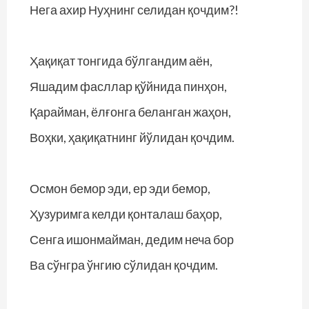
Нега ахир Нуҳнинг селидан қочдим?!
Ҳақиқат тонгида бўлгандим аён,
Яшадим фасллар қўйнида пинҳон,
Қарайман, ёлғонга беланган жаҳон,
Воҳки, ҳақиқатнинг йўлидан қочдим.
Осмон бемор эди, ер эди бемор,
Ҳузуримга келди қонталаш баҳор,
Сенга ишонмайман, дедим неча бор
Ва сўнгра ўнгию сўлидан қочдим.