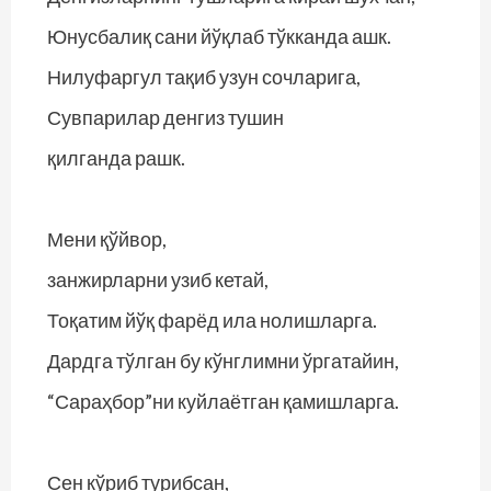
Юнусбалиқ сани йўқлаб тўкканда ашк.
Нилуфаргул тақиб узун сочларига,
Сувпарилар денгиз тушин
қилганда рашк.
Мени қўйвор,
занжирларни узиб кетай,
Тоқатим йўқ фарёд ила нолишларга.
Дардга тўлган бу кўнглимни ўргатайин,
“Сараҳбор”ни куйлаётган қамишларга.
Сен кўриб турибсан,