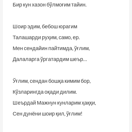
Бир кун хазон бўлмоғим тайин.
Шоир эдим, бебош юрагим
Талашарди руҳим, само, ер.
Мен сендайин пайтимда, ўғлим,
Далаларга ўргатардим шеър…
Ўғлим, сендан бошқа кимим бор,
Кўзларингда оқади дилим.
Шеърдай Мажнун кунларим ҳаққи,
Сен дунёни шоир қил, ўғлим!